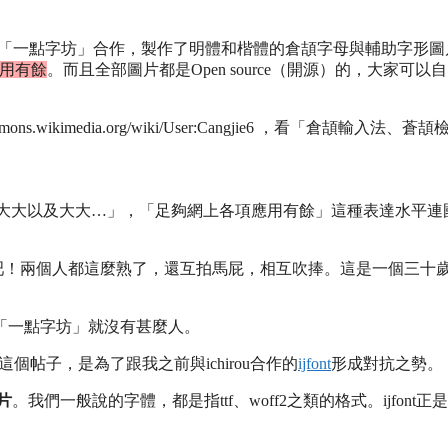
「一點字坊」合作，製作了明體和楷體的倉頡字母與輔助字形圖
用有餘
。而且全部圖片都是Open source（開源）的，大家可以
s.wikimedia.org/wiki/User:Cangjie6 ，看「倉頡輸入法、蒼頡
「大大以及大大…」，「足夠網上各項應用有餘」這種表達水平連
自在吧！兩個人都這麼熟了，還互拍馬屁，相互吹捧。這是一個三十
「一點字坊」就沒有甚麼人。
個帖子，是為了跟我之前與ichirou合作的
ijfont
形成對抗之勢。
片
。我們一般說的字體，都是指ttf、woff2之類的格式。ijfont正