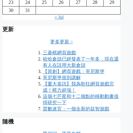
23
24
25
26
27
28
29
30
31
« Jul
更新
更多更新 >
三菱棋網頁遊戲
哈哈倉頡已經發表了一年多，現在還
有人在誤用大新倉頡
【原創】網頁遊戲：哥尼斯堡
哥尼斯堡規則講解
【重大喜訊】我為歌狂網頁遊戲完
成！棋力超強！
這個七芒星和十二個點的移動動畫值
得研究一下
質數迷宮：一個全新的益智遊戲
隨機