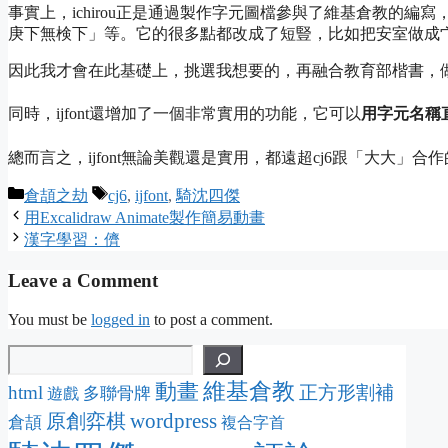
事實上，ichirou正是通過製作字元圖檔參與了維基倉教的編
庚下無検下」等。它的很多點都改成了短豎，比如把
安室
做成
因此我才會在此基礎上，挑選我想要的，再融合教育部楷書，做成
同時，ijfont還增加了一個非常實用的功能，它可以
用字元名稱
總而言之，ijfont無論美觀還是實用，都遠超cj6跟「大大」
Categories
Tags
倉頡之劫
cj6
,
ijfont
,
騎沈四傑
用Excalidraw Animate製作簡易動畫
漢字學習：儕
Leave a Comment
You must be
logged in
to post a comment.
維基倉教
動畫
html
正方形割補
多聯骨牌
遊戲
wordpress
原創弈棋
倉頡
複合字首