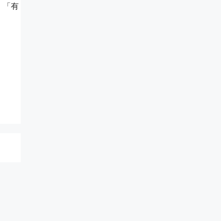
，「有
。