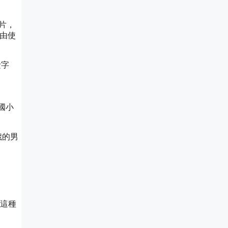
片，
自由使
檢字
國小
歲的男
是這種