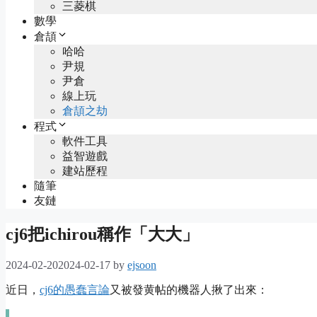
三菱棋
數學
倉頡
哈哈
尹規
尹倉
線上玩
倉頡之劫
程式
軟件工具
益智遊戲
建站歷程
隨筆
友鏈
cj6把ichirou稱作「大大」
2024-02-20
2024-02-17
by
ejsoon
近日，
cj6的愚蠢言論
又被發黄帖的機器人揪了出來：