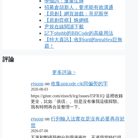
學個詞：蓬蓽生輝
招募倉頡新人，要求能有效溝通
【原創】網頁遊戲：哥尼斯堡
【原創弈棋】蛛網棋
尹規在線閱讀下載
記下phpbb的BBCode的高級用法
【特大喜訊】收到sirit的tetraHex巨無
霸！
評論
更多評論 >
ejsoon
on
收集unicode cjk同偏旁的字
2026-08-03
https://gitee.com/eisoch/irg/issues/I5FR1Q 這裡收錄
更全，比如「俱倶」。但是沒有像我這樣歸類。
我有時間再合並整理一下。
ejsoon
on
行列輸入法實在是沒有必要再存於
世
2026-07-06
五筆和鄭碼我都分別用過兩年，不過我當時打得