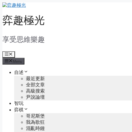
Skip
to
content
弈趣極光
享受思維樂趣
Menu
Menu
自述
最近更新
全部文章
高級搜索
尹說論壇
智玩
弈棋
哥尼斯堡
我為歌狂
混亂時鐘