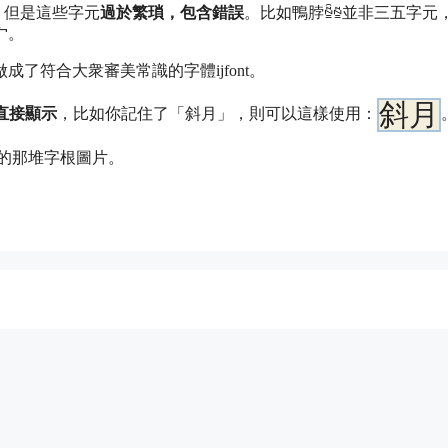
寫，但是這些字元
過於繁瑣，包含錯誤
。比如鴨脖
ꁩꁪ
並非三五字元
宀
。
了符合大衆審美常識的字體ijfont。
斜月
直接顯示
，比如你記住了「斜月」，則可以這樣使用：
斜月
合作的那堆字根圖片。