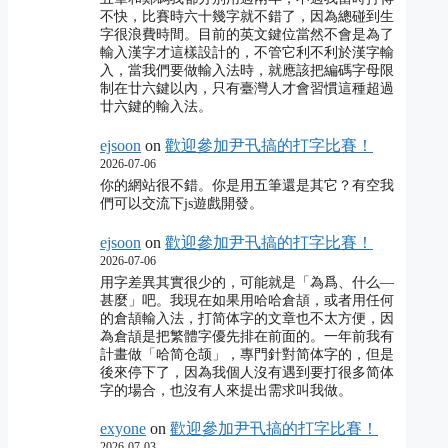
不快，比賽時六十幾字就不錯了，因為總碰到生
字很浪費時間。目前的英文鍵位當然不會是為了
輸入漢字才這樣設計的，不管它利不利於漢字輸
入，當我們要做輸入法時，就應該把編碼字母限
制在廿六鍵以內，只有臺灣人才會習慣這種超過
廿六鍵的輸入法。
ejsoon
on
歡迎參加尹卂搞的打字比賽！
2026-07-06
你的網站很不錯。你是用五筆還是其它？有空我
們可以交流下js遊戲開發。
ejsoon
on
歡迎參加尹卂搞的打字比賽！
2026-07-06
用字差異其實很少的，可能就是「為爲、什么―
甚麼」吧。我現在如果用哈哈倉頡，或者用任何
的倉頡輸入法，打简体字的文章也不太方便，因
為倉頡是把繁體字優先排在前面的。一年前我有
計畫做「哈简仓颉」，專門針對简体字的，但是
後來停下了，因為我個人沒有遇到要打很多简体
字的場合，也沒有人來提出需求叫我做。
exyone
on
歡迎參加尹卂搞的打字比賽！
2026-07-03