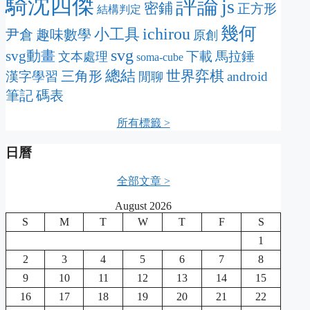
騎沈四傑
評論
js
密鋪
正方形
結構判定
幾何
ichirou
小工具
尹倉
趣味數學
原創
svg
svg動畫
下載
馬拉錘
文本處理
soma-cube
總結
三角形
世界弈棋
漢字學習
android
閒聊
筆記
碼表
所有標籤 >
日曆
全部文章 >
August 2026
S
M
T
W
T
F
S
1
2
3
4
5
6
7
8
9
10
11
12
13
14
15
16
17
18
19
20
21
22