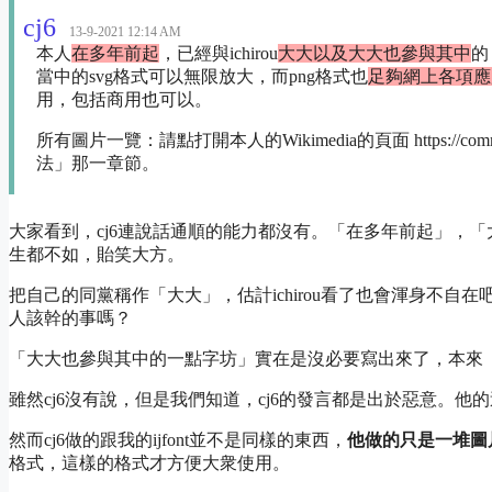
cj6
13-9-2021 12:14 AM
本人
在多年前起
，已經與ichirou
大大以及大大也參與其中
的
當中的svg格式可以無限放大，而png格式也
足夠網上各項應
用，包括商用也可以。
所有圖片一覽：請點打開本人的Wikimedia的頁面 https://common
法」那一章節。
大家看到，cj6連說話通順的能力都沒有。「在多年前起」，
生都不如，貽笑大方。
把自己的同黨稱作「大大」，估計ichirou看了也會渾身不
人該幹的事嗎？
「大大也參與其中的一點字坊」實在是沒必要寫出來了，本來
雖然cj6沒有說，但是我們知道，cj6的發言都是出於惡意。他的這
然而cj6做的跟我的ijfont並不是同樣的東西，
他做的只是一堆圖
格式，這樣的格式才方便大衆使用。