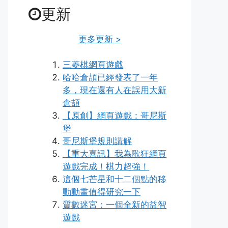
更新
更多更新 >
三菱棋網頁遊戲
哈哈倉頡已經發表了一年
多，現在還有人在誤用大新
倉頡
【原創】網頁遊戲：哥尼斯
堡
哥尼斯堡規則講解
【重大喜訊】我為歌狂網頁
遊戲完成！棋力超強！
這個七芒星和十二個點的移
動動畫值得研究一下
質數迷宮：一個全新的益智
遊戲