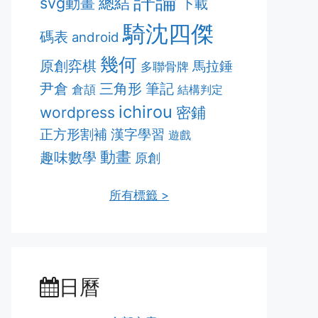
評論
svg動畫
總結
下載
騎沈四傑
碼表
android
幾何
原創弈棋
馬拉錘
多聯骨牌
筆記
尹倉
三角形
倉頡
結構判定
ichirou
密鋪
wordpress
正方形割補
漢字學習
遊戲
動畫
趣味數學
原創
所有標籤 >
日曆