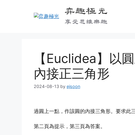
Skip
弈趣極光
to
content
享受思維樂趣
【Euclidea
內接正三角形
2024-08-13
by
ejsoon
過圓上一點，作該圓的內接三角形。要求此
第二頁為提示，第三頁為答案。