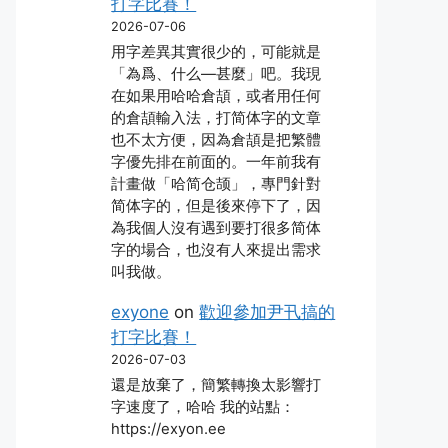
打字比賽！
2026-07-06
用字差異其實很少的，可能就是
「為爲、什么―甚麼」吧。我現
在如果用哈哈倉頡，或者用任何
的倉頡輸入法，打简体字的文章
也不太方便，因為倉頡是把繁體
字優先排在前面的。一年前我有
計畫做「哈简仓颉」，專門針對
简体字的，但是後來停下了，因
為我個人沒有遇到要打很多简体
字的場合，也沒有人來提出需求
叫我做。
exyone
on
歡迎參加尹卂搞的
打字比賽！
2026-07-03
還是放棄了，簡繁轉換太影響打
字速度了，哈哈 我的站點：
https://exyon.ee