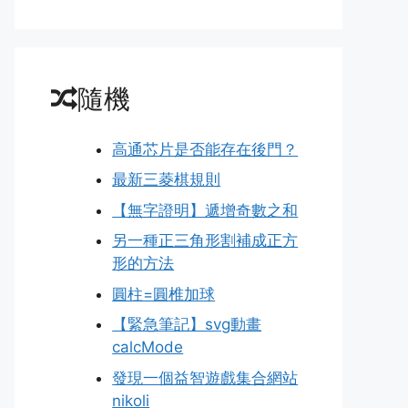
隨機
高通芯片是否能存在後門？
最新三菱棋規則
【無字證明】遞增奇數之和
另一種正三角形割補成正方
形的方法
圓柱=圓椎加球
【緊急筆記】svg動畫
calcMode
發現一個益智遊戲集合網站
nikoli