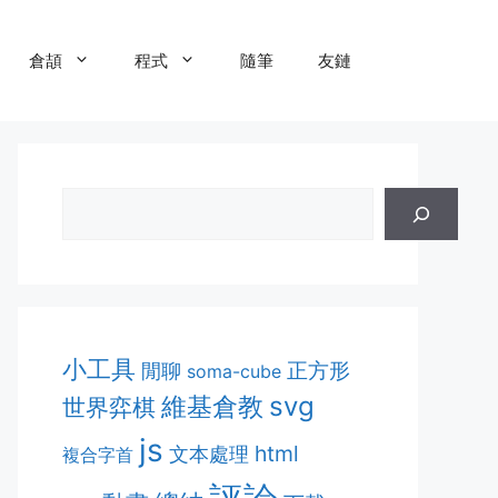
倉頡
程式
隨筆
友鏈
小工具
正方形
閒聊
soma-cube
維基倉教
svg
世界弈棋
js
html
文本處理
複合字首