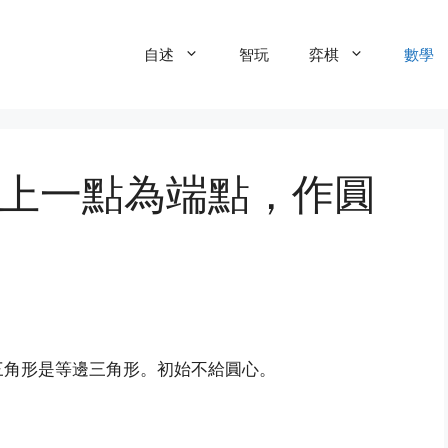
自述
智玩
弈棋
數學
】以圓上一點為端點，作圓
三角形是等邊三角形。初始不給圓心。