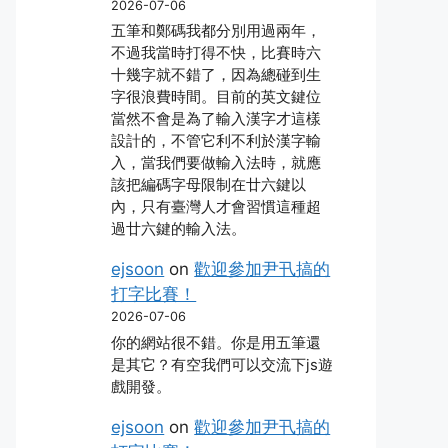
2026-07-06
五筆和鄭碼我都分別用過兩年，
不過我當時打得不快，比賽時六
十幾字就不錯了，因為總碰到生
字很浪費時間。目前的英文鍵位
當然不會是為了輸入漢字才這樣
設計的，不管它利不利於漢字輸
入，當我們要做輸入法時，就應
該把編碼字母限制在廿六鍵以
內，只有臺灣人才會習慣這種超
過廿六鍵的輸入法。
ejsoon
on
歡迎參加尹卂搞的
打字比賽！
2026-07-06
你的網站很不錯。你是用五筆還
是其它？有空我們可以交流下js遊
戲開發。
ejsoon
on
歡迎參加尹卂搞的