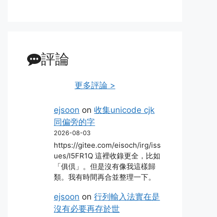
評論
更多評論 >
ejsoon
on
收集unicode cjk
同偏旁的字
2026-08-03
https://gitee.com/eisoch/irg/iss
ues/I5FR1Q 這裡收錄更全，比如
「俱倶」。但是沒有像我這樣歸
類。我有時間再合並整理一下。
ejsoon
on
行列輸入法實在是
沒有必要再存於世