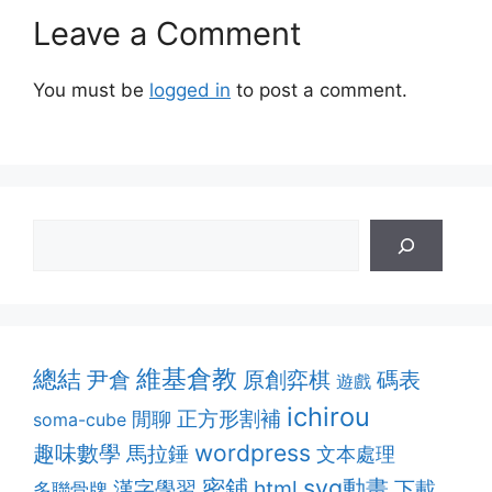
Leave a Comment
You must be
logged in
to post a comment.
維基倉教
總結
原創弈棋
尹倉
碼表
遊戲
ichirou
正方形割補
閒聊
soma-cube
趣味數學
wordpress
馬拉錘
文本處理
密鋪
svg動畫
漢字學習
html
下載
多聯骨牌