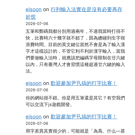
ejsoon
on
行列輸入法實在是沒有必要再存
於世
2026-07-06
五筆和鄭碼我都分別用過兩年，不過我當時打得不
快，比賽時六十幾字就不錯了，因為總碰到生字很
浪費時間。目前的英文鍵位當然不會是為了輸入漢
字才這樣設計的，不管它利不利於漢字輸入，當我
們要做輸入法時，就應該把編碼字母限制在廿六鍵
以內，只有臺灣人才會習慣這種超過廿六鍵的輸入
法。
ejsoon
on
歡迎參加尹卂搞的打字比賽！
2026-07-06
你的網站很不錯。你是用五筆還是其它？有空我們
可以交流下js遊戲開發。
ejsoon
on
歡迎參加尹卂搞的打字比賽！
2026-07-06
用字差異其實很少的，可能就是「為爲、什么―甚