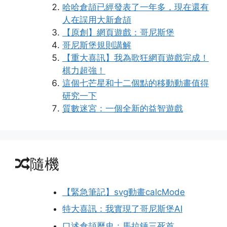
哈哈倉頡已經發表了一年多，現在還有
人在誤用大新倉頡
【原創】網頁遊戲：哥尼斯堡
哥尼斯堡規則講解
【重大喜訊】我為歌狂網頁遊戲完成！
棋力超強！
這個七芒星和十二個點的移動動畫值得
研究一下
質數迷宮：一個全新的益智遊戲
隨機
【緊急筆記】svg動畫calcMode
特大喜訊：我實現了哥尼斯堡AI
口述倉頡歷史：馬拉錘三死首