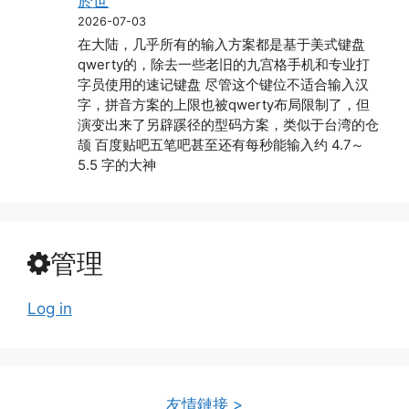
於世
2026-07-03
在大陆，几乎所有的输入方案都是基于美式键盘
qwerty的，除去一些老旧的九宫格手机和专业打
字员使用的速记键盘 尽管这个键位不适合输入汉
字，拼音方案的上限也被qwerty布局限制了，但
演变出来了另辟蹊径的型码方案，类似于台湾的仓
颉 百度贴吧五笔吧甚至还有每秒能输入约 4.7～
5.5 字的大神
管理
Log in
友情鏈接 >