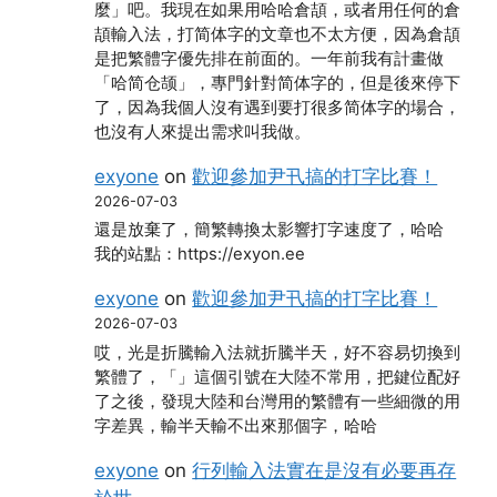
麼」吧。我現在如果用哈哈倉頡，或者用任何的倉
頡輸入法，打简体字的文章也不太方便，因為倉頡
是把繁體字優先排在前面的。一年前我有計畫做
「哈简仓颉」，專門針對简体字的，但是後來停下
了，因為我個人沒有遇到要打很多简体字的場合，
也沒有人來提出需求叫我做。
exyone
on
歡迎參加尹卂搞的打字比賽！
2026-07-03
還是放棄了，簡繁轉換太影響打字速度了，哈哈
我的站點：https://exyon.ee
exyone
on
歡迎參加尹卂搞的打字比賽！
2026-07-03
哎，光是折騰輸入法就折騰半天，好不容易切換到
繁體了，「」這個引號在大陸不常用，把鍵位配好
了之後，發現大陸和台灣用的繁體有一些細微的用
字差異，輸半天輸不出來那個字，哈哈
exyone
on
行列輸入法實在是沒有必要再存