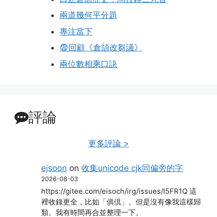
兩道幾何平分題
專注當下
😨回顧《倉頡改芻議》
兩位數相乘口訣
評論
更多評論 >
ejsoon
on
收集unicode cjk同偏旁的字
2026-08-03
https://gitee.com/eisoch/irg/issues/I5FR1Q 這
裡收錄更全，比如「俱倶」。但是沒有像我這樣歸
類。我有時間再合並整理一下。