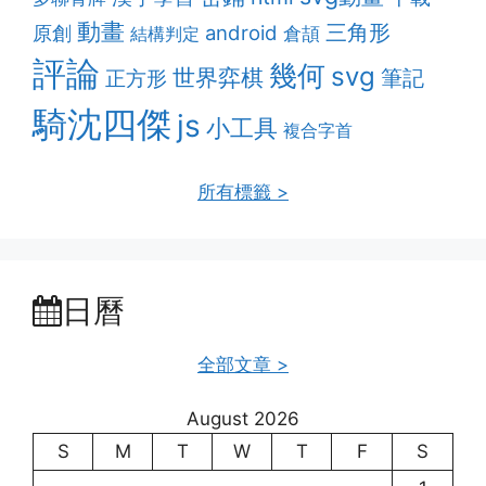
動畫
三角形
android
原創
結構判定
倉頡
評論
幾何
svg
世界弈棋
筆記
正方形
騎沈四傑
js
小工具
複合字首
所有標籤 >
日曆
全部文章 >
August 2026
S
M
T
W
T
F
S