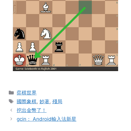
Categories
弈棋世界
Tags
國際象棋
,
妙著
,
殘局
挖出金幣了！
gcin： Android輸入法新星