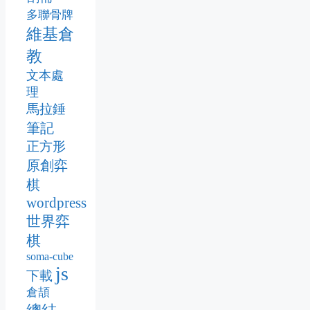
多聯骨牌
維基倉
教
文本處
理
馬拉錘
筆記
正方形
原創弈
棋
wordpress
世界弈
棋
soma-cube
js
下載
倉頡