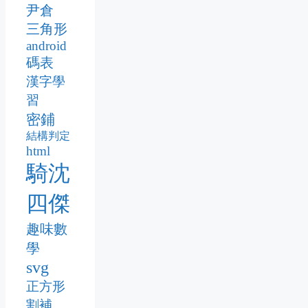
尹倉
三角形
android
碼表
漢字學
習
密鋪
結構判定
html
騎沈
四傑
趣味數
學
svg
正方形
割補