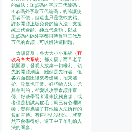
的做法：Big5碼內字取三代編碼，
Big5碼外字取五代編碼，的確讓使
用者不便，但這也只是微軟的錯。
許多開源正版免費的輸入法，支援
純三代倉頡、純五代倉頡，以及
Big5碼內碼外字都同時兼容三代及
五代的倉頡，可以解決這問題。
倉頡普及，各大大小小系統
（宜
改為各大系統）
都支援，而且老早
就開源，發明人放棄一切權利，領
先於開源潮流。雖然是先行者，但
各方面都比後來者優勝，招來嫉
妒、攻擊也正常。好些輸入法，尤
其牟利的，都愛以攻擊倉頡作宣
傳。好些學習者還未接觸倉頡，或
者僅是初試其皮毛，就已有心理障
礙，覺得應驗了其他輸入法所作的
負面宣傳。有這些先設想法，就當
然不會學得好。這正中了牟利輸入
法的圈套。