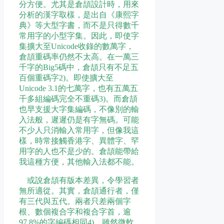
分方便。尤其是倉頡設計時，用來
分析的漢字取樣，是出自《康熙字
典》等大型字書，而不是只得數千
常用字的小型字集。因此，即使字
集擴大至Unicode收錄的數萬字，
倉頡重碼率仍然不太高。在一萬三
千字的Big5碼中，倉頡只有不足五
百個重碼字2)。即使擴大至
Unicode 3.1的七萬字，也有五萬五
千多組編碼完全不重碼3)。而倉頡
也早支援大字集編碼，不像別的輸
入法般，遲遲仍是有字無碼。可能
不少人只消輸入常用字，但像我這
樣，時常接觸香港字、異體字、罕
用字的人也不是少的。倉頡能帶給
我這種方便，其他輸入法都不能。
或說倉頡有版本差異，令學習者
無所適從。其實，倉頡通行者，僅
有三代與五代。兩者只差兩個字
根、數個複合字和複合字首，逾
97.8%的字編碼相同4)。雖然微軟