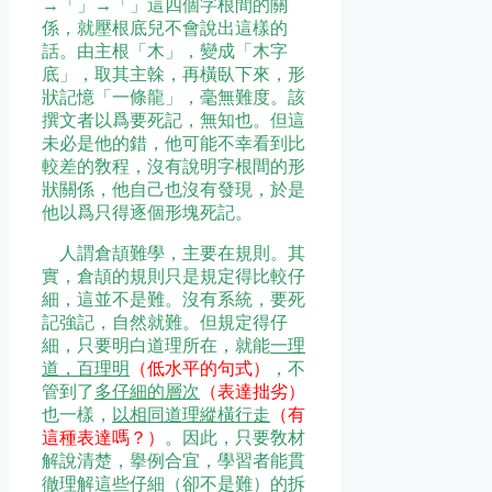
→「」→「」這四個字根間的關
係，就壓根底兒不會說出這樣的
話。由主根「木」，變成「木字
底」，取其主榦，再橫臥下來，形
狀記憶「一條龍」，毫無難度。該
撰文者以爲要死記，無知也。但這
未必是他的錯，他可能不幸看到比
較差的敎程，沒有說明字根間的形
狀關係，他自己也沒有發現，於是
他以爲只得逐個形塊死記。
人謂倉頡難學，主要在規則。其
實，倉頡的規則只是規定得比較仔
細，這並不是難。沒有系統，要死
記強記，自然就難。但規定得仔
細，只要明白道理所在，就能
一理
道，百理明
（低水平的句式）
，不
管到了
多仔細的層次
（表達拙劣）
也一樣，
以相同道理縱橫行走
（有
這種表達嗎？）
。因此，只要敎材
解說清楚，擧例合宜，學習者能貫
徹理解這些仔細（卻不是難）的拆