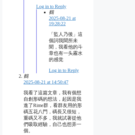
Log in to Reply
鶴
2025-08-21 at
19:28:22
「監人乃後」這
個詞我聞所未
聞，我看他的斗
章也有一头霧水
的感觉
Log in to Reply
鶴
2025-08-21 at 14:50:47
我看了這篇文章，我有個想
自創形碼的想法，起因是我
進了Rime群，看群友用的形
碼五花八門，碼長又很短，
重碼又不多，我就試著從他
們吸取經驗，自己也想弄一
個。