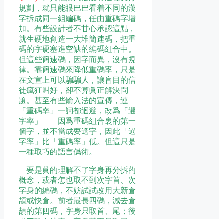
規劃，就只能眼巴巴看着不同的漢
字拆成同一組編碼，任由重碼字增
加。有些設計者不甘心承認這點，
就生硬地創造一大堆簡速碼，把重
碼的字硬塞進空缺的編碼組合中。
但這些簡速碼，因字而異，沒有規
律。靠簡速碼來降低重碼率，只是
在文宣上可以騙騙人，讓盲目的信
徒瘋狂叫好，卻不算眞正解決問
題。甚至有些輸入法的宣傳，連
「重碼率」一詞都迴避，改爲「選
字率」——因爲重碼組合裏的第一
個字，並不當成要選字，因此「選
字率」比「重碼率」低。但這只是
一種取巧的語言僞術。
要是眞的理解不了字身再分拆的
概念，或者怎也取不到次字首、次
字身的編碼，不妨試試改用大新倉
頡或快倉。前者最長四碼，減去倉
頡的第四碼，字身只取首、尾；後