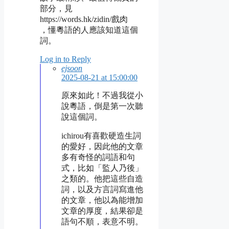
部分，見
https://words.hk/zidin/戲肉
，懂粵語的人應該知道這個
詞。
Log in to Reply
ejsoon
2025-08-21 at 15:00:00
原來如此！不過我從小
說粵語，倒是第一次聽
說這個詞。
ichirou有喜歡硬造生詞
的愛好，因此他的文章
多有奇怪的詞語和句
式，比如「監人乃後」
之類的。他把這些自造
詞，以及方言詞寫進他
的文章，他以為能增加
文章的厚度，結果卻是
語句不順，表意不明。