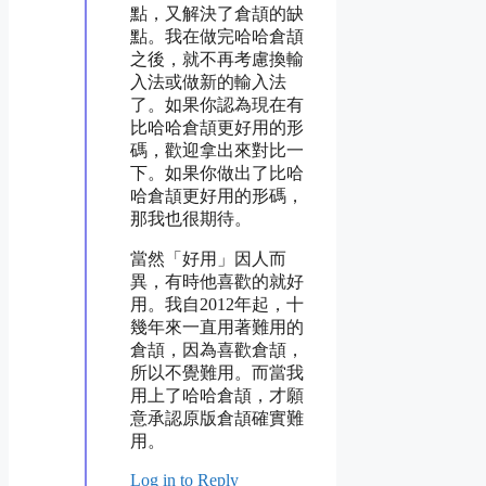
點，又解決了倉頡的缺
點。我在做完哈哈倉頡
之後，就不再考慮換輸
入法或做新的輸入法
了。如果你認為現在有
比哈哈倉頡更好用的形
碼，歡迎拿出來對比一
下。如果你做出了比哈
哈倉頡更好用的形碼，
那我也很期待。
當然「好用」因人而
異，有時他喜歡的就好
用。我自2012年起，十
幾年來一直用著難用的
倉頡，因為喜歡倉頡，
所以不覺難用。而當我
用上了哈哈倉頡，才願
意承認原版倉頡確實難
用。
Log in to Reply