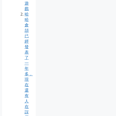
遊
戲
哈
哈
倉
頡
已
經
發
表
了
一
年
多，
現
在
還
有
人
在
誤