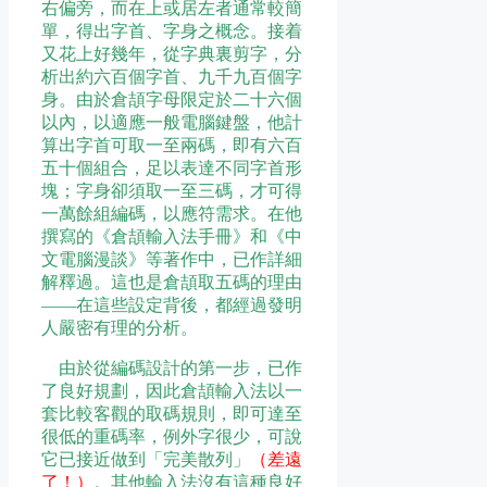
右偏旁，而在上或居左者通常較簡
單，得出字首、字身之概念。接着
又花上好幾年，從字典裏剪字，分
析出約六百個字首、九千九百個字
身。由於倉頡字母限定於二十六個
以內，以適應一般電腦鍵盤，他計
算出字首可取一至兩碼，即有六百
五十個組合，足以表達不同字首形
塊；字身卻須取一至三碼，才可得
一萬餘組編碼，以應符需求。在他
撰寫的《倉頡輸入法手冊》和《中
文電腦漫談》等著作中，已作詳細
解釋過。這也是倉頡取五碼的理由
——在這些設定背後，都經過發明
人嚴密有理的分析。
由於從編碼設計的第一步，已作
了良好規劃，因此倉頡輸入法以一
套比較客觀的取碼規則，即可達至
很低的重碼率，例外字很少，可說
它已接近做到「完美散列」
（差遠
了！）
。其他輸入法沒有這種良好