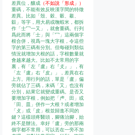
差異位，釀成
（不如說「形成」）
重碼，不能有效反映漢字間的特徵
差異。比如「殼、穀、轂、觳、
縠」等字，用大易或嘸蝦米，都拆
作「士冖一又」，就會重碼。行列
爲此而將「士」與「冖」這兩個字
根合併，視爲一塊大字根，令這些
字的第三碼有分別。但每碰到類似
情況就增加大根的話，字根數量就
會越來越大。比如不太常用的字
裏，有「左『盧』右『攴』」，有
「左『盧』右『皮』」，差異在右
上方。用行列的話，單是「盧」偏
旁就佔了三碼，末碼「又」也沒有
分別，結果它就變成重碼。是否又
要增加字根，例如把「虍、田」或
「田、皿」併作一大根？或者增加
「攴」或「皮」根並歸進不同的
鍵？這樣頭疼醫頭，腳痛治腳，始
終不是辦法。幸好「盧」旁的那兩
個字都不常用，可以丟在一旁不加