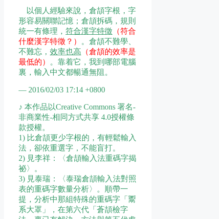
以個人經驗來說，倉頡字根，字
形容易關聯記憶；倉頡拆碼，規則
統一有條理，
符合漢字特徵
（符合
什麼漢字特徵？）
。倉頡不難學、
不難忘，
效率也高
（倉頡的效率是
最低的）
。靠着它，我到哪部電腦
裏，輸入中文都暢通無阻。
— 2016/02/03 17:14 +0800
♪ 本作品以Creative Commons 署名-
非商業性-相同方式共享 4.0授權條
款授權。
1) 比倉頡更少字根的，有輕鬆輸入
法，卻依重選字，不能盲打。
2) 見李祥：〈倉頡輸入法重碼字揭
祕〉。
3) 見泰瑞：〈泰瑞倉頡輸入法對照
表的重碼字數量分析〉。順帶一
提，分析中那組特殊的重碼字「鬻
系大罩」，在第六代「蒼頡檢字