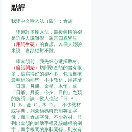
點評
我學中文輸入法（四）：倉頡
學過許多輸入法，最後鍾情的卻
是許多人說難學、
罵言四處皆見
（用詞生硬）
的倉頡。以個人經驗
來說，倉頡絕對不難。
學倉頡前，我先細心選擇敎材。
（廢話開始）
坊間敎倉頡的書有很
多，編寫得好的卻不多，包括自稱
最暢銷的那些。不少敎材，用甚麼
「日頭、月餅、金星、木笛」或
「日爺、月婆、今夕、目的」之類
的所謂口訣，敎人強記「日=A，
月=B，金=C，木=D」。不少敎材
或字典，列倉頡碼時都用英文字
母，而非倉頡字母。不少敎材，只
列出倉頡的輔助字根及該輔根的例
字，而字根間的形狀關係，則沒有