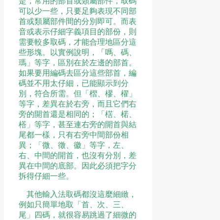
是，常用的部首或類屬部件，取碼
可以少一些，只要足夠表現不同部
首或類屬部件間的分別即可。而表
音或表示仔細字義項目的部份，則
需要較多取碼，才能合理地區分這
些形塊。以實例說明，「嗎、碼、
瑪」等字，區別在於左邊的部首。
如果要用編碼去區分這些部首，編
碼並不用太仔細，已能顯示到分
別，符合所需。但「槢、樛、櫂」
等字，差異在於右旁，而且它們右
旁的開首還是相同的；「楛、楉、
榙」等字，甚至連右旁的開首與結
尾都一樣，只有右旁中間部份相
異；「微、徵、徽」等字，左、
右、中間的開首，也沒有分別，差
異在中間的底部。因此必須把字分
拆得仔細一些。
其他輸入法取碼都沒這麼細緻，
例如只簡單地取「首、次、三、
尾」四碼，就很容易跳過了細微的