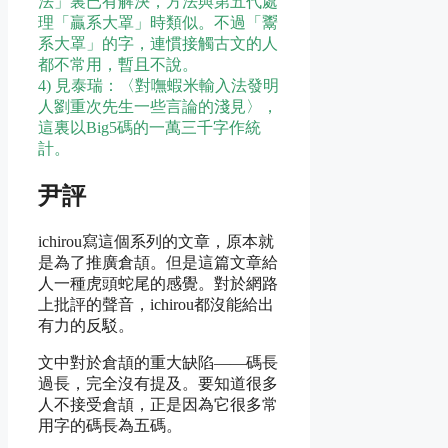
法」裏已有解決，方法與第五代處
理「贏系大罩」時類似。不過「鬻
系大罩」的字，連慣接觸古文的人
都不常用，暫且不說。
4) 見泰瑞：〈對嘸蝦米輸入法發明
人劉重次先生一些言論的淺見〉，
這裏以Big5碼的一萬三千字作統
計。
尹評
ichirou寫這個系列的文章，原本就
是為了推廣倉頡。但是這篇文章給
人一種虎頭蛇尾的感覺。對於網路
上批評的聲音，ichirou都沒能給出
有力的反駁。
文中對於倉頡的重大缺陷——碼長
過長，完全沒有提及。要知道很多
人不接受倉頡，正是因為它很多常
用字的碼長為五碼。