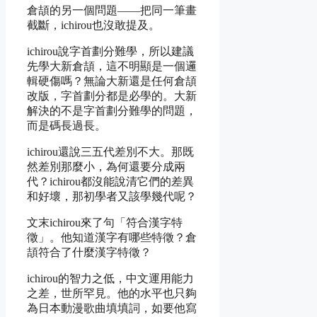
倉頡的另一個問題——把同一筆畫
截斷，ichirou也沒敢提及。
ichirou說字首劃分難學，所以建議
先學大新倉頡，這不明顯是一個邏
輯硬傷嗎？無論大新還是任何倉頡
改版，字首劃分都是必學的。大新
解決的不是字首劃分難學的問題，
而是碼長過長。
ichirou還說三五代差別不大。那既
然差別那麼小，為何還要分成兩
代？ichirou都沒能說清它們的差異
和好壞，那初學者又該學幾代呢？
文末ichirou來了句「符合漢字特
徵」。他知道漢字有哪些特徵？倉
頡符合了什麼漢字特徵？
ichirou的智力之低，中文運用能力
之差，世所罕見。他的水平也只夠
為日本動漫歌曲填填詞，如要他寫