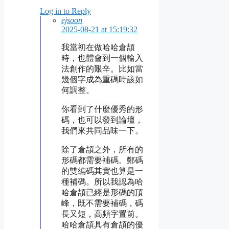
Log in to Reply
ejsoon
2025-08-21 at 15:19:32
我當初在做哈哈倉頡
時，也體會到一個輸入
法創作的艱辛。比如當
幾個字成為重碼時該如
何調整。
你看到了什麼優秀的形
碼，也可以發到論壇，
我們來共同品味一下。
除了倉頡之外，所有的
形碼都需要補碼。鄭碼
的雙編碼其實也算是一
種補碼。所以我認為哈
哈倉頡已經是形碼的頂
峰，既不需要補碼，碼
長又短，高頻字置前。
哈哈倉頡具有倉頡的優