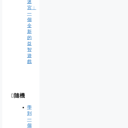
迷
宮：
一
個
全
新
的
益
智
遊
戲
隨機
學
到
一
個