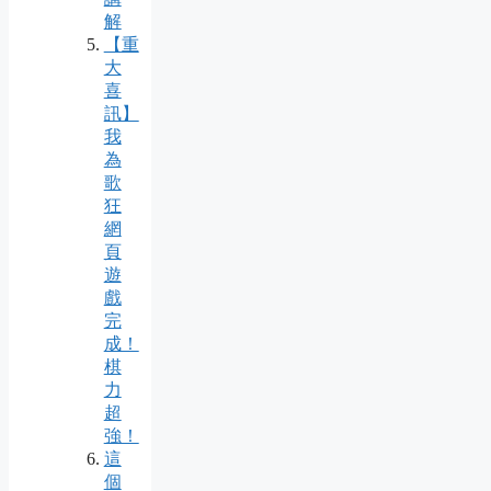
解
【重
大
喜
訊】
我
為
歌
狂
網
頁
遊
戲
完
成！
棋
力
超
強！
這
個