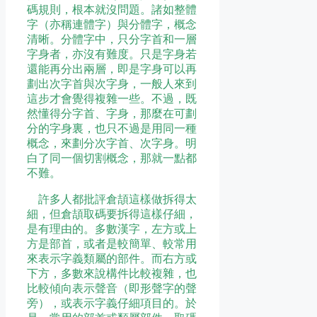
碼規則，根本就沒問題。諸如整體
字（亦稱連體字）與分體字，概念
清晰。分體字中，只分字首和一層
字身者，亦沒有難度。只是字身若
還能再分出兩層，即是字身可以再
劃出次字首與次字身，一般人來到
這步才會覺得複雜一些。不過，既
然懂得分字首、字身，那麼在可劃
分的字身裏，也只不過是用同一種
概念，來劃分次字首、次字身。明
白了同一個切割概念，那就一點都
不難。
許多人都批評倉頡這樣做拆得太
細，但倉頡取碼要拆得這樣仔細，
是有理由的。多數漢字，左方或上
方是部首，或者是較簡單、較常用
來表示字義類屬的部件。而右方或
下方，多數來說構件比較複雜，也
比較傾向表示聲音（即形聲字的聲
旁），或表示字義仔細項目的。於