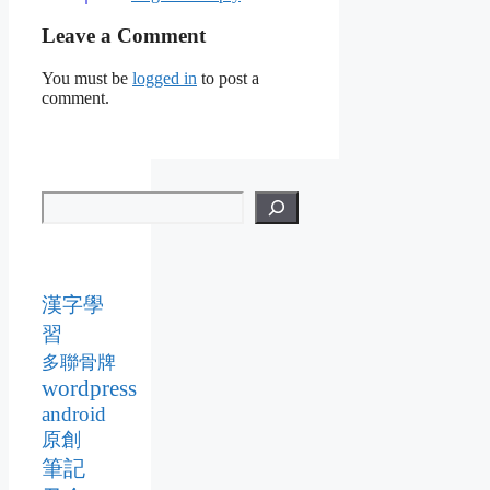
Leave a Comment
You must be
logged in
to post a
comment.
漢字學
習
多聯骨牌
wordpress
android
原創
筆記