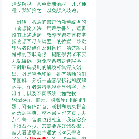
清楚解說，甚至毫無解說。凡此種
種，我皆捨之，以免誤入歧途。
最後，我選的書是伍新華編著的
《倉頡輸入法：用戶手冊》。這書
沒有上述通病，敎導學習者直接掌
握倉頡字母在鍵盤上的位置，鼓勵
學習者以條件反射盲打，清楚說明
輔根的形狀關係，提醒學習者不要
死記編碼，避免學習者走進誤區。
它對取碼規則的解說相當深入淺
出。雖是單色印刷，卻有清晰的例
字圖解，分析一些容易拆錯和誤解
的字。作者還特地說明異體字、香
港字，以及不同系統（如微軟
Windows、倚天、國喬等）間的問
題，附有依部首、漢拼和廣東拼音
的倉頡字典。整本書內容充實，去
蕪存菁，售價也很相宜。我從它身
上得益不少。若需要多媒體敎學，
個人看過香港華通的《30天學倉