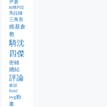
尹倉
結構判定
馬拉錘
三角形
維基倉
教
騎沈
四傑
密鋪
總結
評論
倉頡
html
svg動
畫