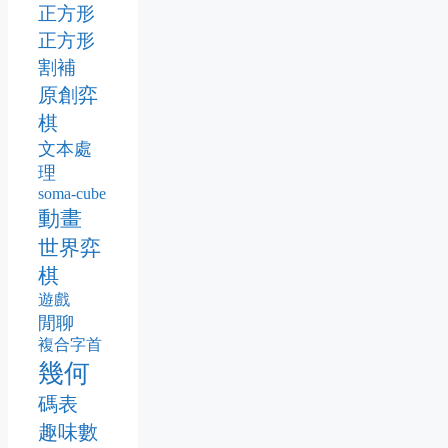
正方形
正方形
割補
原創弈
棋
文本處
理
soma-cube
動畫
世界弈
棋
遊戲
閒聊
複合字首
幾何
碼表
趣味數