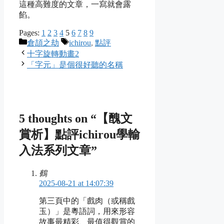
這種高難度的文章，一寫就會露
餡。
Pages:
1
2
3
4
5
6
7
8
9
Categories
Tags
倉頡之劫
ichirou
,
點評
十字旋轉動畫2
「字元」是個很好聽的名稱
5 thoughts on “【醜文
賞析】點評ichirou學輸
入法系列文章”
鶴
2025-08-21 at 14:07:39
第三頁中的「戲肉（或稱戲
玉）」是粵語詞，用來形容
故事最精彩、最值得觀賞的