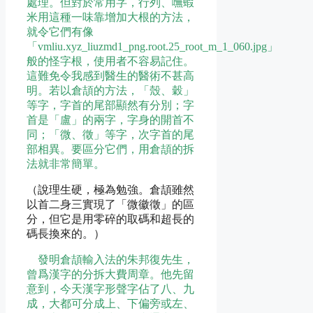
處理。但對於常用字，行列、嘸蝦
米用這種一味靠增加大根的方法，
就令它們有像
「vmliu.xyz_liuzmd1_png.root.25_root_m_1_060.jpg」
般的怪字根，使用者不容易記住。
這難免令我感到醫生的醫術不甚高
明。若以倉頡的方法，「殼、穀」
等字，字首的尾部顯然有分別；字
首是「盧」的兩字，字身的開首不
同；「微、徵」等字，次字首的尾
部相異。要區分它們，用倉頡的拆
法就非常簡單。
（說理生硬，極為勉強。倉頡雖然
以首二身三實現了「微徽徵」的區
分，但它是用零碎的取碼和超長的
碼長換來的。）
發明倉頡輸入法的朱邦復先生，
曾爲漢字的分拆大費周章。他先留
意到，今天漢字形聲字佔了八、九
成，大都可分成上、下偏旁或左、