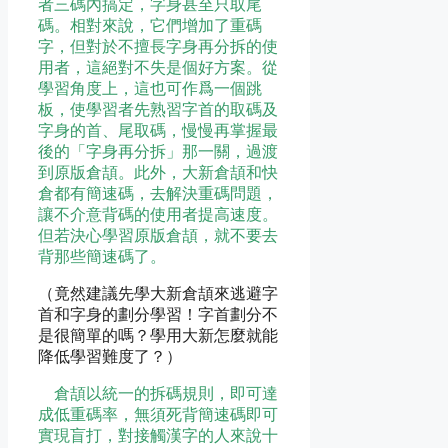
者三碼內搞定，字身甚至只取尾
碼。相對來說，它們增加了重碼
字，但對於不擅長字身再分拆的使
用者，這絕對不失是個好方案。從
學習角度上，這也可作爲一個跳
板，使學習者先熟習字首的取碼及
字身的首、尾取碼，慢慢再掌握最
後的「字身再分拆」那一關，過渡
到原版倉頡。此外，大新倉頡和快
倉都有簡速碼，去解決重碼問題，
讓不介意背碼的使用者提高速度。
但若決心學習原版倉頡，就不要去
背那些簡速碼了。
（竟然建議先學大新倉頡來逃避字
首和字身的劃分學習！字首劃分不
是很簡單的嗎？學用大新怎麼就能
降低學習難度了？）
倉頡以統一的拆碼規則，即可達
成低重碼率，無須死背簡速碼即可
實現盲打，對接觸漢字的人來說十