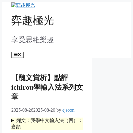
Skip
to
content
弈趣極光
享受思維樂趣
Menu
【醜文賞析】點評
ichirou學輸入法系列文
章
2025-08-26
2025-08-20
by
ejsoon
爛文：我學中文輸入法（四）：
倉頡