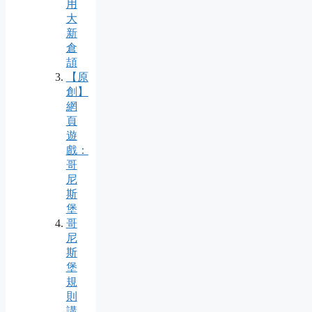
用
大
新
倉
頡
【原
創】
網
頁
遊
戲：
哥
尼
斯
堡
哥
尼
斯
堡
規
則
講