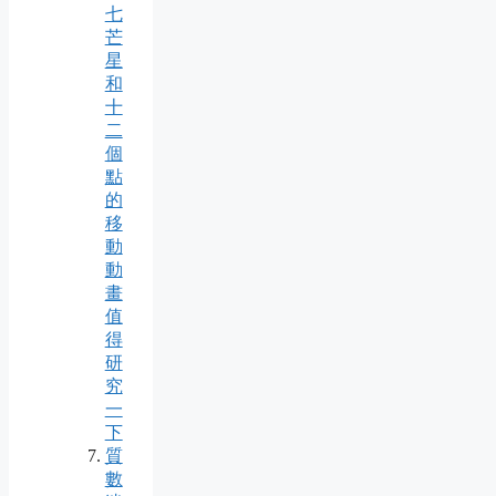
七
芒
星
和
十
二
個
點
的
移
動
動
畫
值
得
研
究
一
下
質
數