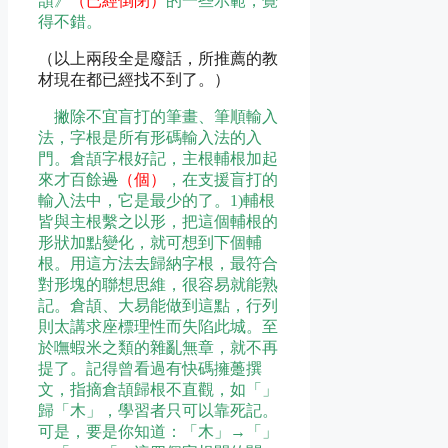
頡》
（已經倒閉）
的一些示範，覺
得不錯。
（以上兩段全是廢話，所推薦的教
材現在都已經找不到了。）
撇除不宜盲打的筆畫、筆順輸入
法，字根是所有形碼輸入法的入
門。倉頡字根好記，主根輔根加起
來才百餘
過
（個）
，在支援盲打的
輸入法中，它是最少的了。1)輔根
皆與主根繫之以形，把這個輔根的
形狀加點變化，就可想到下個輔
根。用這方法去歸納字根，最符合
對形塊的聯想思維，很容易就能熟
記。倉頡、大易能做到這點，行列
則太講求座標理性而失陷此城。至
於嘸蝦米之類的雜亂無章，就不再
提了。記得曾看過有快碼擁躉撰
文，指摘倉頡歸根不直觀，如「」
歸「木」，學習者只可以靠死記。
可是，要是你知道：「木」→「」