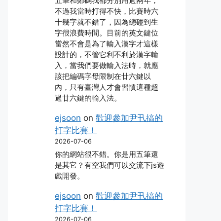
五筆和鄭碼我都分別用過兩年，
不過我當時打得不快，比賽時六
十幾字就不錯了，因為總碰到生
字很浪費時間。目前的英文鍵位
當然不會是為了輸入漢字才這樣
設計的，不管它利不利於漢字輸
入，當我們要做輸入法時，就應
該把編碼字母限制在廿六鍵以
內，只有臺灣人才會習慣這種超
過廿六鍵的輸入法。
ejsoon
on
歡迎參加尹卂搞的
打字比賽！
2026-07-06
你的網站很不錯。你是用五筆還
是其它？有空我們可以交流下js遊
戲開發。
ejsoon
on
歡迎參加尹卂搞的
打字比賽！
2026-07-06