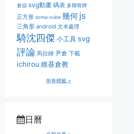
svg動畫
碼表
多聯骨牌
倉頡
js
幾何
正方形
soma-cube
三角形
android
文本處理
騎沈四傑
svg
小工具
評論
尹倉
馬拉錘
下載
ichirou
維基倉教
所有標籤 >
日曆