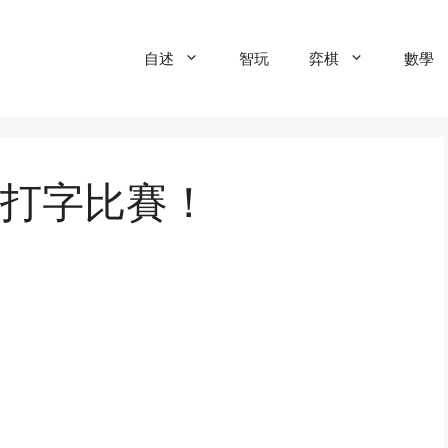
自述
智玩
弈棋
數學
打字比賽！