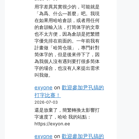
用字差異其實很少的，可能就是
「為爲、什么―甚麼」吧。我現
在如果用哈哈倉頡，或者用任何
的倉頡輸入法，打简体字的文章
也不太方便，因為倉頡是把繁體
字優先排在前面的。一年前我有
計畫做「哈简仓颉」，專門針對
简体字的，但是後來停下了，因
為我個人沒有遇到要打很多简体
字的場合，也沒有人來提出需求
叫我做。
exyone
on
歡迎參加尹卂搞的
打字比賽！
2026-07-03
還是放棄了，簡繁轉換太影響打
字速度了，哈哈 我的站點：
https://exyon.ee
exyone
on
歡迎參加尹卂搞的