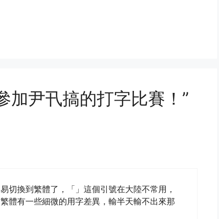
 “歡迎參加尹卂搞的打字比賽！”
容易切換到繁體了，「」這個引號在大陸不常用，
的繁體有一些細微的用字差異，輸半天輸不出來那