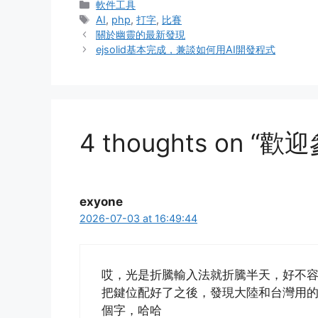
Categories
軟件工具
Tags
AI
,
php
,
打字
,
比賽
關於幽靈的最新發現
ejsolid基本完成，兼談如何用AI開發程式
4 thoughts on
exyone
2026-07-03 at 16:49:44
哎，光是折騰輸入法就折騰半天，好不
把鍵位配好了之後，發現大陸和台灣用
個字，哈哈