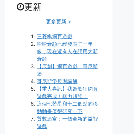
更新
更多更新 >
三菱棋網頁遊戲
哈哈倉頡已經發表了一年
多，現在還有人在誤用大新
倉頡
【原創】網頁遊戲：哥尼斯
堡
哥尼斯堡規則講解
【重大喜訊】我為歌狂網頁
遊戲完成！棋力超強！
這個七芒星和十二個點的移
動動畫值得研究一下
質數迷宮：一個全新的益智
遊戲