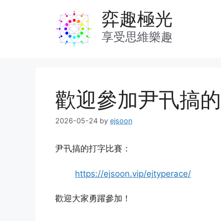
Skip
弈趣極光
to
content
享受思維樂趣
歡迎參加尹卂搞的
2026-05-24
by
ejsoon
尹卂搞的打字比賽：
https://ejsoon.vip/ejtyperace/
歡迎大家勇躍參加
！