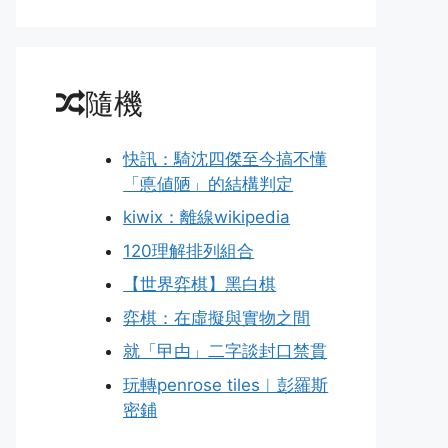
隨機
快訊：騎沈四傑至今搞不懂
「悳値陋」的結構判定
kiwix：離線wikipedia
120理解排列組合
【世界弈棋】黑白棋
弈棋：在虛擬與實物之間
就「曱甴」二字談封口禁貫
玩轉penrose tiles︱彭羅斯
密鋪