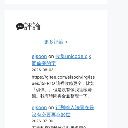
評論
更多評論 >
ejsoon
on
收集unicode cjk
同偏旁的字
2026-08-03
https://gitee.com/eisoch/irg/iss
ues/I5FR1Q 這裡收錄更全，比如
「俱倶」。但是沒有像我這樣歸
類。我有時間再合並整理一下。
ejsoon
on
行列輸入法實在是
沒有必要再存於世
2026-07-06