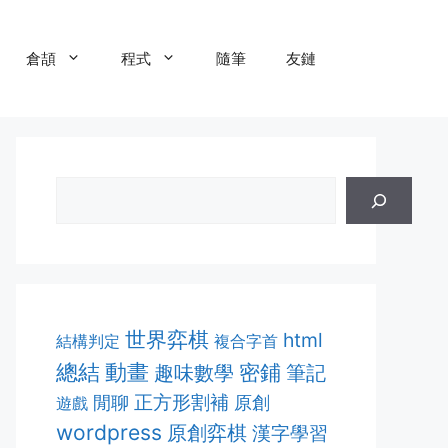
倉頡
程式
隨筆
友鏈
世界弈棋
html
結構判定
複合字首
動畫
總結
密鋪
趣味數學
筆記
正方形割補
閒聊
原創
遊戲
wordpress
原創弈棋
漢字學習