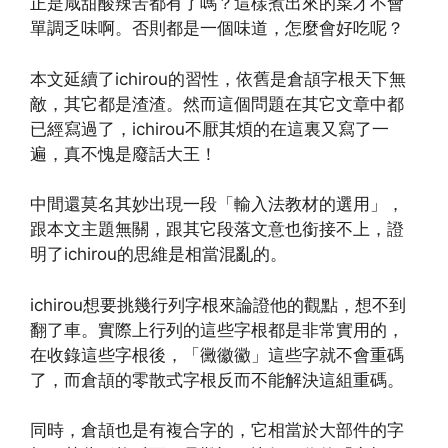
正是咸甜酸辣苦都有了嗎？這樣煮出來的菜才不會
單調乏味啊。否則都是一個味道，怎麼會好吃呢？
本文延續了ichirou的習性，依舊是倉頡字根天下無
敵，其它都是渣渣。然而這個問題在其它文章中都
已經寫過了，ichirou不厭其煩的在這裏又寫了一
遍，真不愧是廢話大王！
中間還莫名其妙出現一段「輸入法教材的選用」，
跟本文主題無關，跟其它段落文意也銜接不上，證
明了ichirou的思維是相當混亂的。
ichirou想要挑幾行列字根來論證他的觀點，想不到
翻了車。實際上行列的這些字根都是非常實用的，
在收錄這些字根後，「黴徽鰴」這些字就不會重碼
了，而倉頡的零散式字根反而不能解決這組重碼。
同時，倉頡也是有複合字的，它相當於大部件的字