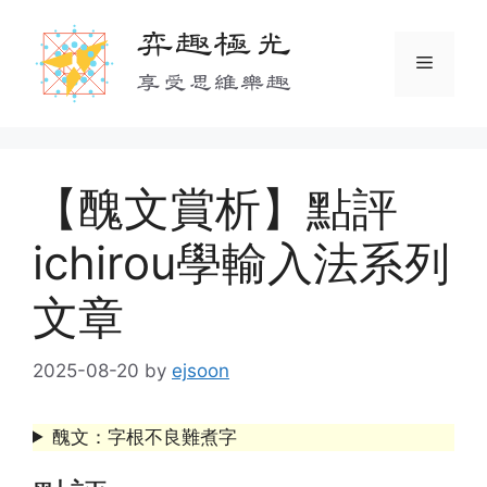
Skip
弈趣極光
to
Menu
content
享受思維樂趣
【醜文賞析】點評
ichirou學輸入法系列
文章
2025-08-20
by
ejsoon
醜文：字根不良難煮字