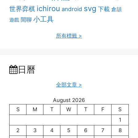
ichirou
svg
世界弈棋
android
下載
倉頡
小工具
閒聊
遊戲
所有標籤 >
日曆
全部文章 >
August 2026
S
M
T
W
T
F
S
1
2
3
4
5
6
7
8