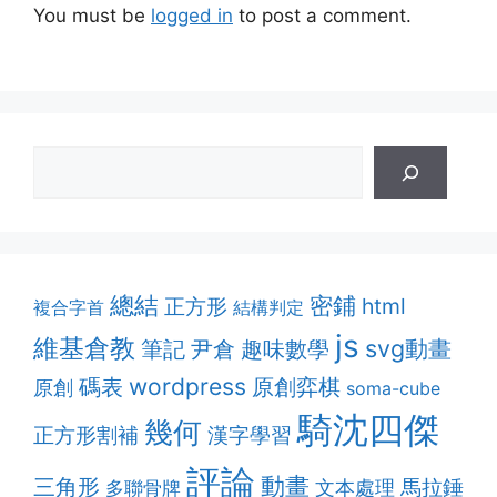
You must be
logged in
to post a comment.
總結
密鋪
html
正方形
複合字首
結構判定
js
維基倉教
svg動畫
筆記
趣味數學
尹倉
wordpress
原創弈棋
碼表
原創
soma-cube
騎沈四傑
幾何
正方形割補
漢字學習
評論
動畫
三角形
馬拉錘
多聯骨牌
文本處理