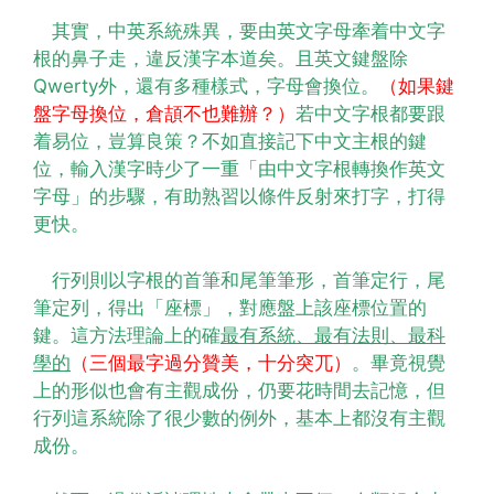
其實，中英系統殊異，要由英文字母牽着中文字
根的鼻子走，違反漢字本道矣。且英文鍵盤除
Qwerty外，還有多種樣式，字母會換位。
（如果鍵
盤字母換位，倉頡不也難辦？）
若中文字根都要跟
着易位，豈算良策？不如直接記下中文主根的鍵
位，輸入漢字時少了一重「由中文字根轉換作英文
字母」的步驟，有助熟習以條件反射來打字，打得
更快。
行列則以字根的首筆和尾筆筆形，首筆定行，尾
筆定列，得出「座標」，對應盤上該座標位置的
鍵。這方法理論上的確
最有系統、最有法則、最科
學的
（三個最字過分贊美，十分突兀）
。
畢竟視覺
上的形似也會有主觀成份，仍要花時間去記憶，但
行列這系統除了很少數的例外，基本上都沒有主觀
成份。