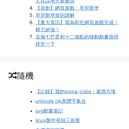
人在誤用大新倉頡
【原創】網頁遊戲：哥尼斯堡
哥尼斯堡規則講解
【重大喜訊】我為歌狂網頁遊戲完成！
棋力超強！
這個七芒星和十二個點的移動動畫值得
研究一下
隨機
【記錄】我的soma-cube︱索瑪方塊
unicode cjk異體字集合
svg動畫筆記
linux製作視頻三劍客