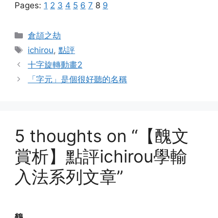
Pages:
1
2
3
4
5
6
7
8
9
Categories
倉頡之劫
Tags
ichirou
,
點評
十字旋轉動畫2
「字元」是個很好聽的名稱
5 thoughts on “【醜文
賞析】點評ichirou學輸
入法系列文章”
鶴