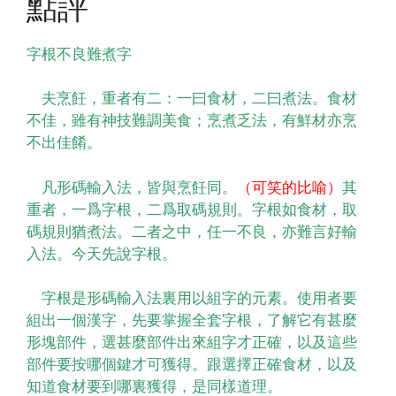
點評
字根不良難煮字
夫烹飪，重者有二：一曰食材，二曰煮法。食材
不佳，雖有神技難調美食；烹煮乏法，有鮮材亦烹
不出佳餚。
凡形碼輸入法，皆與烹飪同。
（可笑的比喻）
其
重者，一爲字根，二爲取碼規則。字根如食材，取
碼規則猶煮法。二者之中，任一不良，亦難言好輸
入法。今天先說字根。
字根是形碼輸入法裏用以組字的元素。使用者要
組出一個漢字，先要掌握全套字根，了解它有甚麼
形塊部件，選甚麼部件出來組字才正確，以及這些
部件要按哪個鍵才可獲得。跟選擇正確食材，以及
知道食材要到哪裏獲得，是同樣道理。