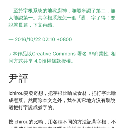
至於字根系統的地獄廚神，嘸蝦米認了第二，無
人能認第一。其字根系統怎一個「亂」字了得！要
說就長篇，下文再續。
— 2016/10/22 02:10 +0800
♪ 本作品以Creative Commons 署名-非商業性-相
同方式共享 4.0授權條款授權。
尹評
ichirou突發奇想，把字根比喻成食材，把打字比喻
成煮菜。然而除本文之外，我在其它地方沒有聽說
過把打字說成煮字的。
按ichirou的比喻，用各種不同的方法記背字根，不