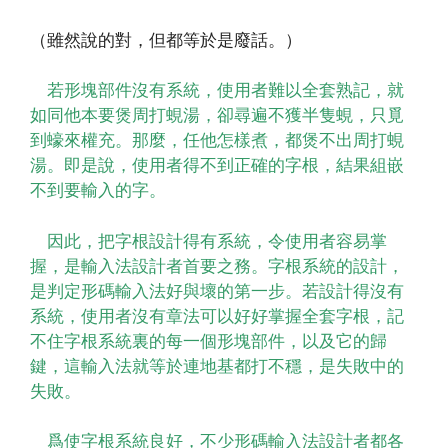
（雖然說的對，但都等於是廢話。）
若形塊部件沒有系統，使用者難以全套熟記，就
如同他本要煲周打蜆湯，卻尋遍不獲半隻蜆，只覓
到蠔來權充。那麼，任他怎樣煮，都煲不出周打蜆
湯。即是說，使用者得不到正確的字根，結果組嵌
不到要輸入的字。
因此，把字根設計得有系統，令使用者容易掌
握，是輸入法設計者首要之務。字根系統的設計，
是判定形碼輸入法好與壞的第一步。若設計得沒有
系統，使用者沒有章法可以好好掌握全套字根，記
不住字根系統裏的每一個形塊部件，以及它的歸
鍵，這輸入法就等於連地基都打不穩，是失敗中的
失敗。
爲使字根系統良好，不少形碼輸入法設計者都各