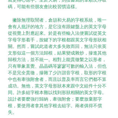
就更得心應手。至於大易，則按書寫的筆順次序取
碼，可能有些朋友會比較習慣這樣。
撇除無理取鬧者，倉頡和大易的字根系統，唯一
會有人批評的地方，是它沒有跟鍵盤上的英文字母
從視覺上對應起來。於是有些輸入法便嘗試從英文
字母字形着手，按鍵下的字根都跟英文字母形狀相
關。然而，嘗試此道者大多失敗而回，無法只依英
文形似這一個方法歸根，結果變成雜炒，摻進其他
歸根方法，並不統一。相對上能貫徹繫之以形者，
只有華象直覺、晶晶碼等寥寥可數的輸入法，但也
不是完全貫徹，摻雜了少許諧音字根，取形的字根
中也有牽強附會者，而且以普及率而言它們都不算
成功。無他，英文字母形狀本來跟中文組件十分不
同。許多組字根本難以找到形狀相關的英文字母。
設計者要麼強行歸納，牽強附會；要麼放棄那字
根，要使用者拿其他字根去組字。兩者俱得不償
失。