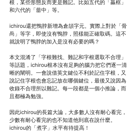
根，某些形態反而更是難記。比如五代的「贏框」
和六代的「葘中」等。
ichirou還把鴨脖新增為倉頡字元。實際上對於「骨
咼」等字，即使沒有鴨脖，照樣能正確取碼。這不
就說明了鴨脖的加入是沒有必要的嗎？
本文混淆了「字根難找、難記和字根選取不合理」
等話題，ichirou根本沒有足夠的腦力把它們逐一清
晰的闡明。一會說借英文鍵位不利於記住字根，又
說記住字根也會忘記放在哪個鍵位，最後又說因為
收錄不合理所以難記。每一段都是一個小推論，而
且都極為勉強。
因此ichirou的長篇大論，大多數人沒有耐心看完，
少數有耐心看完的也不知道他到底在說什麼。
ichirou的「煮字」水平有待提高！