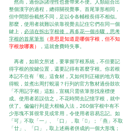
然而，過份訴諸理性也會帶來不便。人類組合出
整個漢字的過程，總得關視覺事。首尾筆形相同，
但中間部份截然不同，足以令各輔根長得不相似。
那麼，使用者就難以依靠視覺去記住它們在同一個
鍵上，
必須在拆出字根後，再多花一個步驟，思考
字根的首尾筆形
（意思是知道是哪個字根，但不知
字根放哪裏）
，這就會費時失事。
再者，如前文所述，要掌握字根系統，不但要記
得字根的按鍵位置，還要記得有甚麼字根。你若根
本記不住有「蜆」這食材，又如何到正確的地方取
得蜆，並煮出周打蜆湯？行列的官方敎材過份鼓吹
「不用記字根」這點，宣稱只需依筆形找座標便
成。使用者若誤信之，不花時間去記憶字根，就中
伏了。偏偏行列是大根輸入法，260個字根中有不
少形塊不算很常見或常用，令使用者容易忘記。如
「可」不取「一」、「口」，取「𠮛」；「燕」不取
「廿」、「口」，取上述兩者併成的一個大形塊；