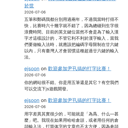
於世
2026-07-06
五筆和鄭碼我都分別用過兩年，不過我當時打得不
快，比賽時六十幾字就不錯了，因為總碰到生字很
浪費時間。目前的英文鍵位當然不會是為了輸入漢
字才這樣設計的，不管它利不利於漢字輸入，當我
們要做輸入法時，就應該把編碼字母限制在廿六鍵
以內，只有臺灣人才會習慣這種超過廿六鍵的輸入
法。
ejsoon
on
歡迎參加尹卂搞的打字比賽！
2026-07-06
你的網站很不錯。你是用五筆還是其它？有空我們
可以交流下js遊戲開發。
ejsoon
on
歡迎參加尹卂搞的打字比賽！
2026-07-06
用字差異其實很少的，可能就是「為爲、什么―甚
麼」吧。我現在如果用哈哈倉頡，或者用任何的倉
頡輸入法，打简体字的文章也不太方便，因為倉頡