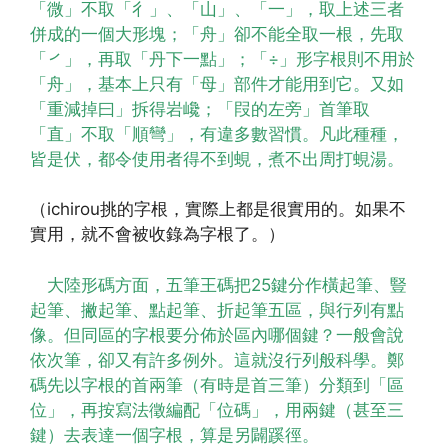
「微」不取「彳」、「山」、「一」，取上述三者
併成的一個大形塊；「舟」卻不能全取一根，先取
「㇒」，再取「丹下一點」；「÷」形字根則不用於
「舟」，基本上只有「母」部件才能用到它。又如
「重減掉曰」拆得岩巉；「叚的左旁」首筆取
「直」不取「順彎」，有違多數習慣。凡此種種，
皆是伏，都令使用者得不到蜆，煮不出周打蜆湯。
（ichirou挑的字根，實際上都是很實用的。如果不
實用，就不會被收錄為字根了。）
大陸形碼方面，五筆王碼把25鍵分作橫起筆、豎
起筆、撇起筆、點起筆、折起筆五區，與行列有點
像。但同區的字根要分佈於區內哪個鍵？一般會說
依次筆，卻又有許多例外。這就沒行列般科學。鄭
碼先以字根的首兩筆（有時是首三筆）分類到「區
位」，再按寫法徵編配「位碼」，用兩鍵（甚至三
鍵）去表達一個字根，算是另闢蹊徑。