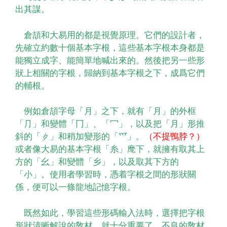
出其謀。
倉頡和大易用的都是視覺原理。它們的設計者，
先確立約數十個基本字根，這些基本字根本身都是
能獨立成字、能簡單地喊出來的。然後把另一些形
狀上相關的字根，歸納到基本字根之下，成爲它們
的輔根。
例如倉頡字母「月」之下，就有「月」的外框
「⺆」和變體「冂」、「冖」，以及把「月」形推
斜的「
」和稍加變形的「爫」。
（不提鴨脖？）
┎
或者像大易的基本字根「糸」麾下，就擁有取其上
方的「幺」和變體「乡」，以及取其下方的
「小」。使用者學習時，憑着字根之間的形狀關
係，便可以一條龍地記憶字根。
既然如此，學習這些形碼輸入法時，選擇把字根
形狀清晰解說的敎材，就十分重要了。不良的敎材