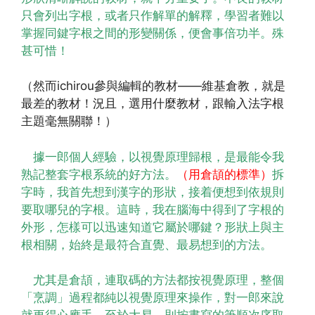
只會列出字根，或者只作解單的解釋，學習者難以
掌握同鍵字根之間的形變關係，便會事倍功半。殊
甚可惜！
（然而ichirou參與編輯的教材——維基倉教，就是
最差的教材！況且，選用什麼教材，跟輸入法字根
主題毫無關聯！）
據一郎個人經驗，以視覺原理歸根，是最能令我
熟記整套字根系統的好方法。
（用倉頡的標準）
拆
字時，我首先想到漢字的形狀，接着便想到依規則
要取哪兒的字根。這時，我在腦海中得到了字根的
外形，怎樣可以迅速知道它屬於哪鍵？形狀上與主
根相關，始終是最符合直覺、最易想到的方法。
尤其是倉頡，連取碼的方法都按視覺原理，整個
「烹調」過程都純以視覺原理來操作，對一郎來說