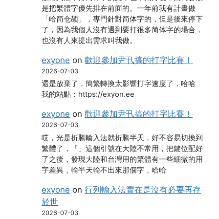
是把繁體字優先排在前面的。一年前我有計畫做
「哈简仓颉」，專門針對简体字的，但是後來停下
了，因為我個人沒有遇到要打很多简体字的場合，
也沒有人來提出需求叫我做。
exyone
on
歡迎參加尹卂搞的打字比賽！
2026-07-03
還是放棄了，簡繁轉換太影響打字速度了，哈哈
我的站點：https://exyon.ee
exyone
on
歡迎參加尹卂搞的打字比賽！
2026-07-03
哎，光是折騰輸入法就折騰半天，好不容易切換到
繁體了，「」這個引號在大陸不常用，把鍵位配好
了之後，發現大陸和台灣用的繁體有一些細微的用
字差異，輸半天輸不出來那個字，哈哈
exyone
on
行列輸入法實在是沒有必要再存
於世
2026-07-03