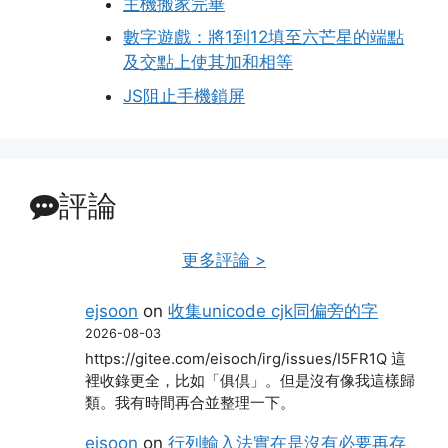
主機搬家完畢
數字遊戲：將1到12填至六芒星的端點
及交點上使其加和相等
JS阻止手機鎖屏
評論
更多評論 >
ejsoon
on
收集unicode cjk同偏旁的字
2026-08-03
https://gitee.com/eisoch/irg/issues/I5FR1Q 這
裡收錄更全，比如「俱倶」。但是沒有像我這樣歸
類。我有時間再合並整理一下。
ejsoon
on
行列輸入法實在是沒有必要再存