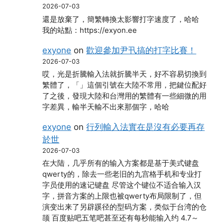
2026-07-03
還是放棄了，簡繁轉換太影響打字速度了，哈哈
我的站點：https://exyon.ee
exyone
on
歡迎參加尹卂搞的打字比賽！
2026-07-03
哎，光是折騰輸入法就折騰半天，好不容易切換到
繁體了，「」這個引號在大陸不常用，把鍵位配好
了之後，發現大陸和台灣用的繁體有一些細微的用
字差異，輸半天輸不出來那個字，哈哈
exyone
on
行列輸入法實在是沒有必要再存
於世
2026-07-03
在大陆，几乎所有的输入方案都是基于美式键盘
qwerty的，除去一些老旧的九宫格手机和专业打
字员使用的速记键盘 尽管这个键位不适合输入汉
字，拼音方案的上限也被qwerty布局限制了，但
演变出来了另辟蹊径的型码方案，类似于台湾的仓
颉 百度贴吧五笔吧甚至还有每秒能输入约 4.7～