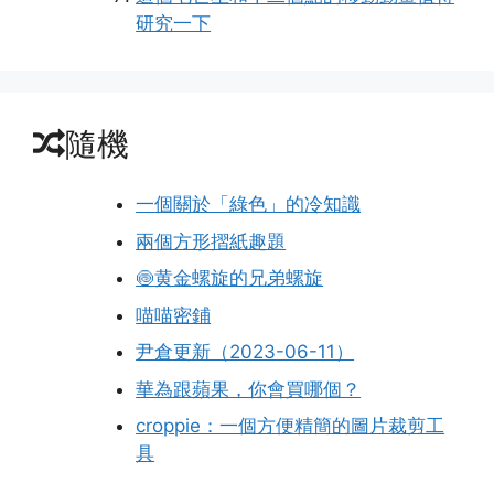
研究一下
隨機
一個關於「綠色」的冷知識
兩個方形摺紙趣題
🍥黄金螺旋的兄弟螺旋
喵喵密鋪
尹倉更新（2023-06-11）
華為跟蘋果，你會買哪個？
croppie：一個方便精簡的圖片裁剪工
具