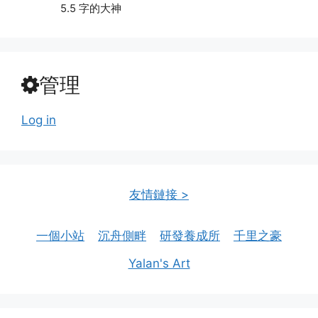
5.5 字的大神
管理
Log in
友情鏈接 >
一個小站
沉舟側畔
研發養成所
千里之豪
Yalan's Art