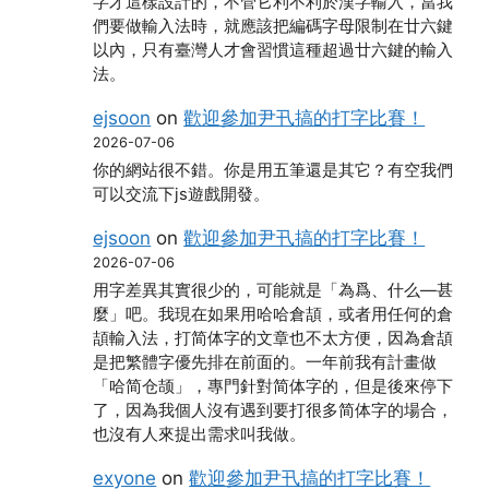
字才這樣設計的，不管它利不利於漢字輸入，當我
們要做輸入法時，就應該把編碼字母限制在廿六鍵
以內，只有臺灣人才會習慣這種超過廿六鍵的輸入
法。
ejsoon
on
歡迎參加尹卂搞的打字比賽！
2026-07-06
你的網站很不錯。你是用五筆還是其它？有空我們
可以交流下js遊戲開發。
ejsoon
on
歡迎參加尹卂搞的打字比賽！
2026-07-06
用字差異其實很少的，可能就是「為爲、什么―甚
麼」吧。我現在如果用哈哈倉頡，或者用任何的倉
頡輸入法，打简体字的文章也不太方便，因為倉頡
是把繁體字優先排在前面的。一年前我有計畫做
「哈简仓颉」，專門針對简体字的，但是後來停下
了，因為我個人沒有遇到要打很多简体字的場合，
也沒有人來提出需求叫我做。
exyone
on
歡迎參加尹卂搞的打字比賽！