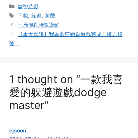
Categories
益智遊戲
Tags
下載
,
躲避
,
遊戲
一局混亂時鐘講解
【重大喜訊】我為歌狂網頁遊戲完成！棋力超
強！
1 thought on “一款我喜
愛的躲避遊戲dodge
master”
ejsoon