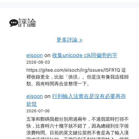
評論
更多評論 >
ejsoon
on
收集unicode cjk同偏旁的字
2026-08-03
https://gitee.com/eisoch/irg/issues/I5FR1Q 這
裡收錄更全，比如「俱倶」。但是沒有像我這樣歸
類。我有時間再合並整理一下。
ejsoon
on
行列輸入法實在是沒有必要再存
於世
2026-07-06
五筆和鄭碼我都分別用過兩年，不過我當時打得不
快，比賽時六十幾字就不錯了，因為總碰到生字很
浪費時間。目前的英文鍵位當然不會是為了輸入漢