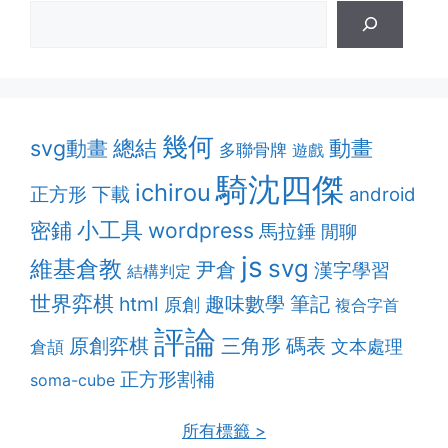
幾何
動畫
svg動畫
總結
多聯骨牌
遊戲
騎沈四傑
ichirou
正方形
下載
android
密鋪
小工具
wordpress
馬拉錘
閒聊
js
維基倉教
svg
尹倉
漢字學習
結構判定
世界弈棋
趣味數學
筆記
html
原創
複合字首
評論
原創弈棋
三角形
碼表
文本處理
倉頡
正方形割補
soma-cube
所有標籤 >