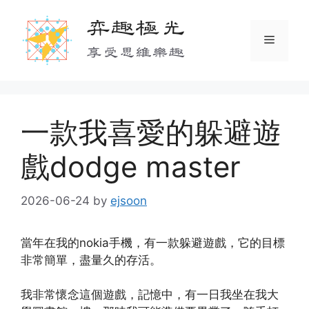
Skip
弈趣極光
to
Menu
content
享受思維樂趣
一款我喜愛的躲避遊
戲dodge master
2026-06-24
by
ejsoon
當年在我的nokia手機，有一款躲避遊戲，它的目標
非常簡單，盡量久的存活。
我非常懷念這個遊戲，記憶中，有一日我坐在我大