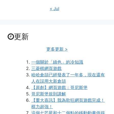
« Jul
更新
更多更新 >
一個關於「綠色」的冷知識
三菱棋網頁遊戲
哈哈倉頡已經發表了一年多，現在還有
人在誤用大新倉頡
【原創】網頁遊戲：哥尼斯堡
哥尼斯堡規則講解
【重大喜訊】我為歌狂網頁遊戲完成！
棋力超強！
這個七芒星和十二個點的移動動畫值得