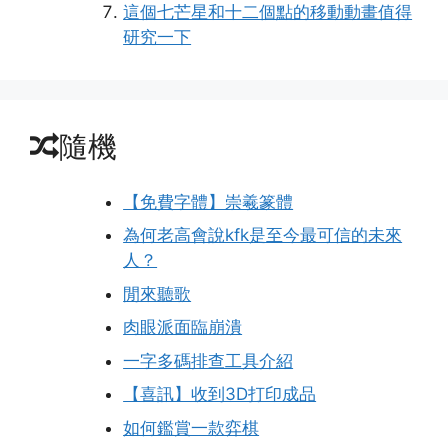
這個七芒星和十二個點的移動動畫值得
研究一下
隨機
【免費字體】崇羲篆體
為何老高會說kfk是至今最可信的未來
人？
閒來聽歌
肉眼派面臨崩潰
一字多碼排查工具介紹
【喜訊】收到3D打印成品
如何鑑賞一款弈棋