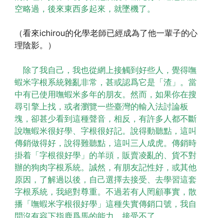
空略過，後來東西多起來，就墜機了。
（看來ichirou的化學老師已經成為了他一輩子的心
理陰影。）
除了我自己，我也從網上接觸到好些人，覺得嘸
蝦米字根系統雜亂非常，甚或認爲它是「渣」。當
中有已使用嘸蝦米多年的朋友。然而，如果你在搜
尋引擎上找，或者瀏覽一些臺灣的輸入法討論板
塊，卻甚少看到這種聲音，相反，有許多人都不斷
說嘸蝦米很好學、字根很好記。說得動聽點，這叫
傳銷做得好，說得難聽點，這叫三人成虎。傳銷時
掛着「字根很好學」的羊頭，販賣凌亂的、貨不對
辦的狗肉字根系統。誠然，有朋友記性好，或其他
原因，了解過以後，自己選擇去接受、去學習這套
字根系統，我絕對尊重。不過若有人罔顧事實，散
播「嘸蝦米字根很好學」這種失實傳銷口號，我自
問沒有容下指鹿爲馬的能力，接受不了。