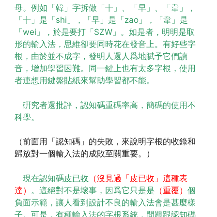
母。例如「韓」字拆做「十」、「早」、「韋」，
「十」是「shi」，「早」是「zao」，「韋」是
「wei」，於是要打「SZW」。如是者，明明是取
形的輸入法，思維卻要同時花在發音上。有好些字
根，由於並不成字，發明人還人爲地賦予它們讀
音，增加學習困難。同一鍵上也有太多字根，使用
者連想用鍵盤貼紙來幫助學習都不能。
硏究者還批評，認知碼重碼率高，簡碼的使用不
科學。
（前面用「認知碼」的失敗，來說明字根的收錄和
歸放對一個輸入法的成敗至關重要。）
現在認知碼
皮已收
（沒見過「皮已收」這種表
達）
。這絕對不是壞事，因爲它只是
是
（重覆）
個
負面示範，讓人看到設計不良的輸入法會是甚麼樣
子。可是，有種輸入法的字根系統，問題跟認知碼