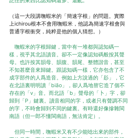
記住的東西比認知碼還多、還亂。
（這一大段講嘸蝦米的「簡速字根」的問題。實際
上ichirou根本不會用嘸蝦米，他認為簡速字根會與
普通字根衝突，純粹是他的個人猜想。）
嘸蝦米的字根歸鍵，當中有一堆都與認知碼一
樣，視乎其北語讀音。卻不一定像認知碼般按其聲
母。也許按其韻母、韻腹、韻尾、整體諧音，甚至
不知甚麼音來歸鍵。跟認知碼一樣，它亦包含了不
成字部件的人爲造音。例如上方說過的「髟」，它
在北語裏明明讀「biāo」，卻人爲地替它造了個不
存在的「v」音。而北語「b」聲母的「卜」字，卻
歸到「P」鍵裏。讀音相同的字，或者只有聲調不同
的字，不時會歸到不同的鍵裏。有時還好像摻雜閩
南語（但一郎不懂閩南語，無法肯定）。
但同一時間，嘸蝦米又有不少能唸出來的部件，