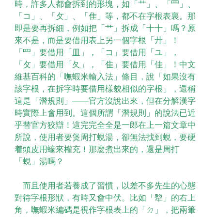
時，許多人都會拆到的形塊，如「艹」、「罒」、
「コ」、「攵」、「隹」等，都不在字根表裏。那
即是要再拆細，例如把「艹」拆成「十十」嗎？原
來不是，而是要借用表上另一個字根「廾」！
「罒」要借用「皿」，「コ」要借用「ユ」，
「攵」要借用「夂」，「隹」要借用「佳」！中文
維基百科的「嘸蝦米輸入法」條目，說「如果沒有
該字根，在拆字時要借用樣貌相似的字根」，還稱
這是「潛規則」——官方沒說出來，但在分解漢字
時實際上會用到。這個所謂「潛規則」的說法已近
乎替官方狡辯！這完完全全是一郎在上一篇文章中
所說，使用者要煲周打蜆湯，卻無法找到蜆，要硬
着頭皮用蠔來權充！那麼煮出來的，還是周打
「蜆」湯嗎？
而且使用者若養成了習慣，以差不多先生的心態
對待字根形狀，有時又會中伏。比如「犂」的右上
角，嘸蝦米編碼是視作字根表上的「ㄉ」，把兩筆