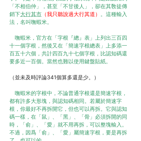
「不相伯仲」，甚至「不甘後人」，卻在其敎徒傳
銷下
大行其市
（我只聽說過大行其道）
。這種輸入
法，名叫嘸蝦米。
嘸蝦米，官方在「字根『總』表」上列出三百四
十一個字根，然後又在「簡速字根總表」上多添一
百五十六個，共計四百九十七個字根，比認知碼還
要多近一百個。當然也難以使用鍵盤貼紙。
（並未及時評論341個算多還是少。）
嘸蝦米的字根中，不論普通字根還是簡速字根，
都有許多大形塊，與認知碼相同。若屬於簡速字
根，你最好不再拆開它，但也可以再拆。它與認知
碼一樣，在「鼠」、「黑」、「骨」必須拆開的同
時，「俞」、「愛」就不用再拆，可以整塊輸入。
不過，因爲「俞」、「愛」屬簡速字根，要是再拆
了，也可以的。