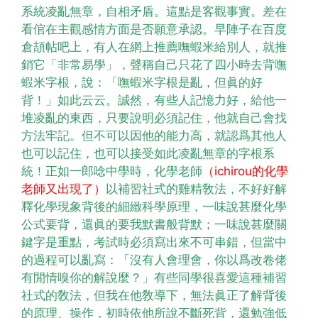
系統凌亂無章，自相矛盾。這點是客觀事實。差在
看倌在主觀感情方面是否願意承認。早陣子在百度
倉頡帖吧上，有人在網上推薦嘸蝦米給別人，就推
銷它「非常易學」，聲稱自己只花了四小時去背嘸
蝦米字根，說：「嘸蝦米字根是亂，但眞的好
背！」如此云云。誠然，有些人記憶力好，給他一
堆凌亂的東西，只要說明必須記住，他就自己會找
方法牢記。但不可以因他的能力高，就認爲其他人
也可以記住，也可以接受如此凌亂無章的字根系
統！正如一郎唸中學時，化學老師
（ichirou的化學
老師又出現了）
以補習社式的雞精敎法，不好好解
釋化學現象背後的細緻科學原理，一味說甚麼化學
公式要背，還眞的要我默書般背默；一味說甚麼關
鍵字是重點，考試時必須寫出來不可串錯，但當中
的過程可以亂寫：「沒有人會理會，你以爲改卷佬
有閒情嗅你的解說麼？」有些同學很喜愛這種補習
社式的敎法，但我在他敎導下，無法眞正了解背後
的原理、操作，初時依他所說不斷死背，還勉強低