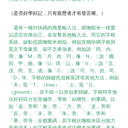
（是否好學好記，只有親歷者才有發言權。）
還有一種叫快碼的商業輸入法，跟嘸蝦米一樣愛
以謊言吹捧自己，並攻擊其他輸入法。而它的字根
系統，缺點也跟嘸蝦米相似。例如宣稱快碼字根與
英文字母象形，卻不乏牽強者。例如說「同、內、
用」像「M」而「月、肉、円」像「N」；說「國、
田、甲、曲」像「U」而「山」像「V」；說「戈、
戊、民、瓦、成」像「C」；說「可、勻、勿、司」
「D」等。字根的歸鍵也混雜英譯等其他方法，例如
「木」取「T」（tree）、「土」取「G」
（ground），並不統一以形似來歸鍵。字根時常無
法好好區分近形偏旁，導致「結構性」的重碼。比
如「金」旁和「食」旁，「方」旁、「皮」旁和
「反」旁，「未」旁、「朱」旁、「耒」旁和
「乘」旁等，全都重碼，其字根比嘸蝦米區分能力
更差得多！但字根系統着造成這麼多的重碼，基本