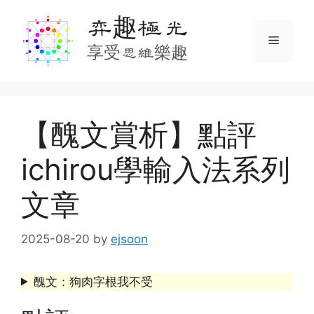
Skip
弈趣極光
to
Menu
content
享受思維樂趣
【醜文賞析】點評
ichirou學輸入法系列
文章
2025-08-20
by
ejsoon
醜文：狗肉字根我不受