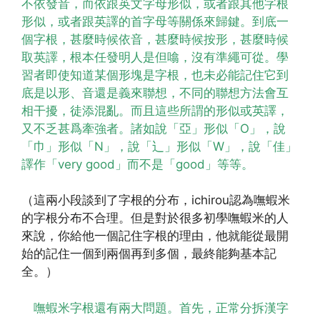
不依發音，而依跟英文字母形似，或者跟其他字根
形似，或者跟英譯的首字母等關係來歸鍵。到底一
個字根，甚麼時候依音，甚麼時候按形，甚麼時候
取英譯，根本任發明人是但噏，沒有準繩可從。學
習者即使知道某個形塊是字根，也未必能記住它到
底是以形、音還是義來聯想，不同的聯想方法會互
相干擾，徒添混亂。而且這些所謂的形似或英譯，
又不乏甚爲牽強者。諸如說「亞」形似「O」，說
「巾」形似「N」，說「辶」形似「W」，說「佳」
譯作「very good」而不是「good」等等。
（這兩小段談到了字根的分布，ichirou認為嘸蝦米
的字根分布不合理。但是對於很多初學嘸蝦米的人
來說，你給他一個記住字根的理由，他就能從最開
始的記住一個到兩個再到多個，最終能夠基本記
全。）
嘸蝦米字根還有兩大問題。首先，正常分拆漢字