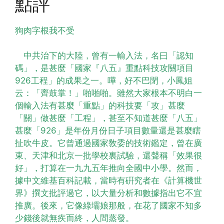
點評
狗肉字根我不受
中共治下的大陸，曾有一輸入法，名曰「認知
碼」，是甚麼「國家『八五』重點科技攻關項目
926工程」的成果之一。嘩，好不巴閉，小鳳姐
云：「齊鼓掌！」啪啪啪。雖然大家根本不明白一
個輸入法有甚麼「重點」的科技要「攻」甚麼
「關」做甚麼「工程」，甚至不知道甚麼「八五」
甚麼「926」是年份月份日子項目數量還是甚麼瞎
扯吹牛皮。它曾通過國家敎委的技術鑑定，曾在廣
東、天津和北京一批學校裏試驗，還聲稱「效果很
好」，打算在一九九五年推向全國中小學。然而，
據中文維基百科記載，當時有硏究者在《計算機世
界》撰文批評過它，以大量分析和數據指出它不宜
推廣。後來，它像綠壩娘那般，在花了國家不知多
少錢後就無疾而終，人間蒸發。