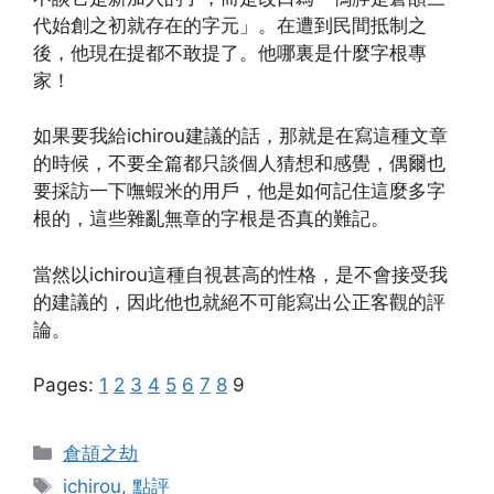
代始創之初就存在的字元」。在遭到民間抵制之
後，他現在提都不敢提了。他哪裏是什麼字根專
家！
如果要我給ichirou建議的話，那就是在寫這種文章
的時候，不要全篇都只談個人猜想和感覺，偶爾也
要採訪一下嘸蝦米的用戶，他是如何記住這麼多字
根的，這些雜亂無章的字根是否真的難記。
當然以ichirou這種自視甚高的性格，是不會接受我
的建議的，因此他也就絕不可能寫出公正客觀的評
論。
Pages:
1
2
3
4
5
6
7
8
9
Categories
倉頡之劫
Tags
ichirou
,
點評