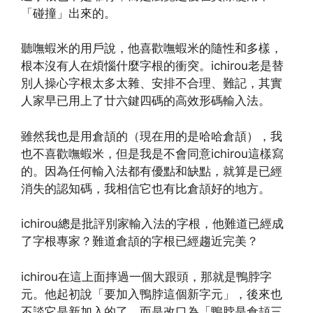
「碰撞」出來的。
聽嘸蝦米的用戶說，他喜歡嘸蝦米的隨性和多樣，
根本沒有人在煩惱什麼字根的衝突。ichirou老是替
別人操心字根太多太雜、安排不合理、難記，其實
人家早已用上了廿六鍵四碼的高效形碼輸入法。
雖然我也是用倉頡的（現在用的是哈哈倉頡），我
也不喜歡嘸蝦米，但是我是不會同意ichirou這樣寫
的。因為任何輸入法都有優點和缺點，就算是已經
消失的認知碼，我相信它也有比倉頡好的地方。
ichirou總是批評別家輸入法的字根，他難道已經成
了字根專家？難道倉頡的字根已經趨近完美？
ichirou在這上面摔過一個大跟頭，那就是鴨脖字
元。他起初說「要加入鴨脖這個新字元」，後來也
不談它是新加入的了，而是改口為「鴨脖是倉頡三