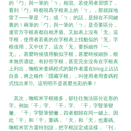
的「勹」與一筆的「ㄅ」相混。若使用者習慣了，
看到「勹」時都視爲字根表上的「ㄅ」，那就踩地
雷了——單是「勹」或「ㄅ」的話，是歸在不同鍵
裏的！兩筆的「勹」與一筆的「ㄅ」是否要區分，
連官方字根表都自相矛盾。又如表上沒有「无」這
字根，使用者若眞的在字根表上找貌似的「旡」字
根借用，又中伏了。這次「无」要拆細作「一、
尢」。甚麼時候借用貌似字根，甚麼時候細拆，根
本無所適從。有好些字根，甚至完全沒有在字根表
上列出，嘸蝦米査碼程式的製作者還在blog上沾沾
自喜，將之稱作「隱藏字根」，叫使用者用査碼程
式找出來1)。這明明不是甚麼光彩的事！
其次，嘸蝦米字根雖多，卻往往無法區分近形的
字。例如「干」字、「千」字、「干」字豎筆變
撇、「千」字豎筆變撇，四者都歸在同一鍵上。因
此「干」和「千」重碼，「天」和「夭」也重碼。
嘸蝦米官方還特別說，把字根設定成這樣，「刊」