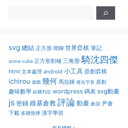
svg
總結
世界弈棋
筆記
正方形
閒聊
騎沈四傑
正方形割補
三角形
soma-cube
小工具
原創弈棋
html
android
文本處理
幾何
ichirou
馬拉錘
原創
遊戲
複合字首
svg動畫
趣味數學
wordpress
碼表
結構判定
評論
js
維基倉教
動畫
密鋪
尹倉
倉頡
漢字學習
下載
多聯骨牌
所有標籤 >