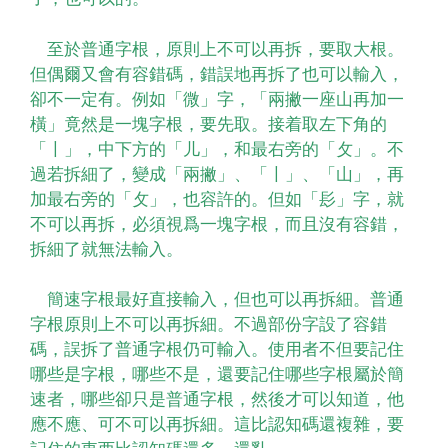
至於普通字根，原則上不可以再拆，要取大根。
但偶爾又會有容錯碼，錯誤地再拆了也可以輸入，
卻不一定有。例如「微」字，「兩撇一座山再加一
橫」竟然是一塊字根，要先取。接着取左下角的
「〡」，中下方的「儿」，和最右旁的「攵」。不
過若拆細了，變成「兩撇」、「〡」、「山」，再
加最右旁的「攵」，也容許的。但如「髟」字，就
不可以再拆，必須視爲一塊字根，而且沒有容錯，
拆細了就無法輸入。
簡速字根最好直接輸入，但也可以再拆細。普通
字根原則上不可以再拆細。不過部份字設了容錯
碼，誤拆了普通字根仍可輸入。使用者不但要記住
哪些是字根，哪些不是，還要記住哪些字根屬於簡
速者，哪些卻只是普通字根，然後才可以知道，他
應不應、可不可以再拆細。這比認知碼還複雜，要