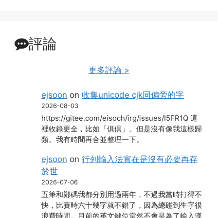
評論
更多評論 >
ejsoon
on
收集unicode cjk同偏旁的字
2026-08-03
https://gitee.com/eisoch/irg/issues/I5FR1Q 這
裡收錄更全，比如「俱倶」。但是沒有像我這樣歸
類。我有時間再合並整理一下。
ejsoon
on
行列輸入法實在是沒有必要再存
於世
2026-07-06
五筆和鄭碼我都分別用過兩年，不過我當時打得不
快，比賽時六十幾字就不錯了，因為總碰到生字很
浪費時間。目前的英文鍵位當然不會是為了輸入漢