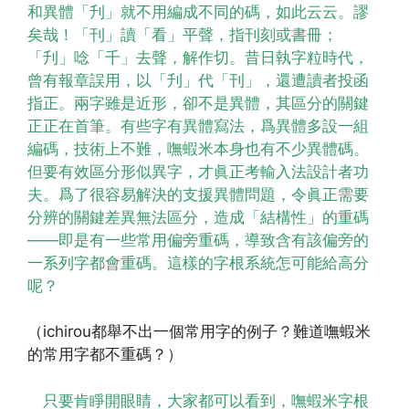
和異體「刋」就不用編成不同的碼，如此云云。謬
矣哉！「刊」讀「看」平聲，指刊刻或書冊；
「刋」唸「千」去聲，解作切。昔日執字粒時代，
曾有報章誤用，以「刋」代「刊」，還遭讀者投函
指正。兩字雖是近形，卻不是異體，其區分的關鍵
正正在首筆。有些字有異體寫法，爲異體多設一組
編碼，技術上不難，嘸蝦米本身也有不少異體碼。
但要有效區分形似異字，才眞正考輸入法設計者功
夫。爲了很容易解決的支援異體問題，令眞正需要
分辨的關鍵差異無法區分，造成「結構性」的重碼
——即是有一些常用偏旁重碼，導致含有該偏旁的
一系列字都會重碼。這樣的字根系統怎可能給高分
呢？
（ichirou都舉不出一個常用字的例子？難道嘸蝦米
的常用字都不重碼？）
只要肯睜開眼睛，大家都可以看到，嘸蝦米字根