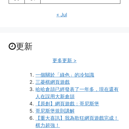
« Jul
更新
更多更新 >
一個關於「綠色」的冷知識
三菱棋網頁遊戲
哈哈倉頡已經發表了一年多，現在還有
人在誤用大新倉頡
【原創】網頁遊戲：哥尼斯堡
哥尼斯堡規則講解
【重大喜訊】我為歌狂網頁遊戲完成！
棋力超強！