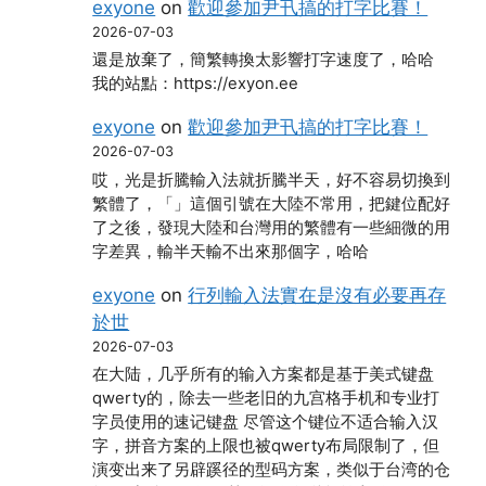
exyone
on
歡迎參加尹卂搞的打字比賽！
2026-07-03
還是放棄了，簡繁轉換太影響打字速度了，哈哈
我的站點：https://exyon.ee
exyone
on
歡迎參加尹卂搞的打字比賽！
2026-07-03
哎，光是折騰輸入法就折騰半天，好不容易切換到
繁體了，「」這個引號在大陸不常用，把鍵位配好
了之後，發現大陸和台灣用的繁體有一些細微的用
字差異，輸半天輸不出來那個字，哈哈
exyone
on
行列輸入法實在是沒有必要再存
於世
2026-07-03
在大陆，几乎所有的输入方案都是基于美式键盘
qwerty的，除去一些老旧的九宫格手机和专业打
字员使用的速记键盘 尽管这个键位不适合输入汉
字，拼音方案的上限也被qwerty布局限制了，但
演变出来了另辟蹊径的型码方案，类似于台湾的仓