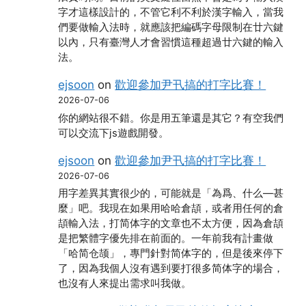
字才這樣設計的，不管它利不利於漢字輸入，當我
們要做輸入法時，就應該把編碼字母限制在廿六鍵
以內，只有臺灣人才會習慣這種超過廿六鍵的輸入
法。
ejsoon
on
歡迎參加尹卂搞的打字比賽！
2026-07-06
你的網站很不錯。你是用五筆還是其它？有空我們
可以交流下js遊戲開發。
ejsoon
on
歡迎參加尹卂搞的打字比賽！
2026-07-06
用字差異其實很少的，可能就是「為爲、什么―甚
麼」吧。我現在如果用哈哈倉頡，或者用任何的倉
頡輸入法，打简体字的文章也不太方便，因為倉頡
是把繁體字優先排在前面的。一年前我有計畫做
「哈简仓颉」，專門針對简体字的，但是後來停下
了，因為我個人沒有遇到要打很多简体字的場合，
也沒有人來提出需求叫我做。