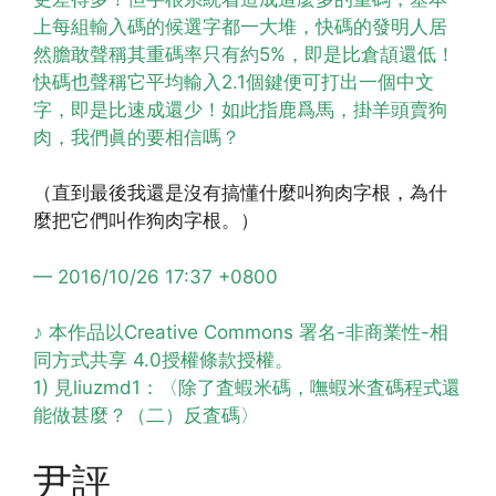
上每組輸入碼的候選字都一大堆，快碼的發明人居
然膽敢聲稱其重碼率只有約5%，即是比倉頡還低！
快碼也聲稱它平均輸入2.1個鍵便可打出一個中文
字，即是比速成還少！如此指鹿爲馬，掛羊頭賣狗
肉，我們眞的要相信嗎？
（直到最後我還是沒有搞懂什麼叫狗肉字根，為什
麼把它們叫作狗肉字根。）
— 2016/10/26 17:37 +0800
♪ 本作品以Creative Commons 署名-非商業性-相
同方式共享 4.0授權條款授權。
1) 見liuzmd1：〈除了査蝦米碼，嘸蝦米査碼程式還
能做甚麼？（二）反査碼〉
尹評