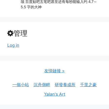
颉 百度贴吧五笔吧甚至还有每秒能输入约 4.7～
5.5 字的大神
管理
Log in
友情鏈接 >
一個小站
沉舟側畔
研發養成所
千里之豪
Yalan's Art