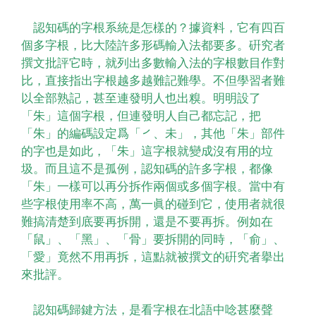
認知碼的字根系統是怎樣的？據資料，它有四百
個多字根，比大陸許多形碼輸入法都要多。硏究者
撰文批評它時，就列出多數輸入法的字根數目作對
比，直接指出字根越多越難記難學。不但學習者難
以全部熟記，甚至連發明人也出糗。明明設了
「朱」這個字根，但連發明人自己都忘記，把
「朱」的編碼設定爲「㇒、未」，其他「朱」部件
的字也是如此，「朱」這字根就變成沒有用的垃
圾。而且這不是孤例，認知碼的許多字根，都像
「朱」一樣可以再分拆作兩個或多個字根。當中有
些字根使用率不高，萬一眞的碰到它，使用者就很
難搞清楚到底要再拆開，還是不要再拆。例如在
「鼠」、「黑」、「骨」要拆開的同時，「俞」、
「愛」竟然不用再拆，這點就被撰文的硏究者擧出
來批評。
認知碼歸鍵方法，是看字根在北語中唸甚麼聲