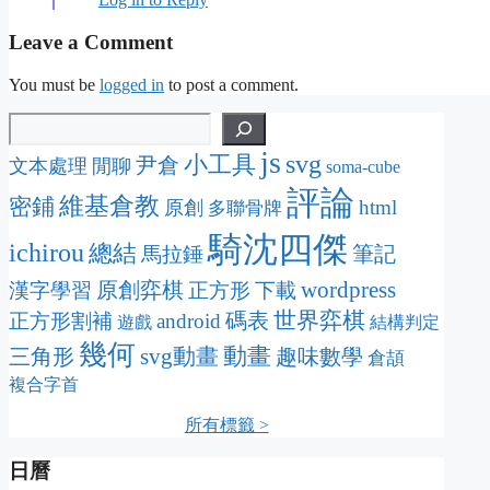
Leave a Comment
You must be
logged in
to post a comment.
js
svg
小工具
尹倉
文本處理
閒聊
soma-cube
評論
維基倉教
密鋪
html
原創
多聯骨牌
騎沈四傑
ichirou
總結
筆記
馬拉錘
wordpress
原創弈棋
漢字學習
正方形
下載
碼表
世界弈棋
正方形割補
android
遊戲
結構判定
幾何
動畫
svg動畫
三角形
趣味數學
倉頡
複合字首
所有標籤 >
日曆