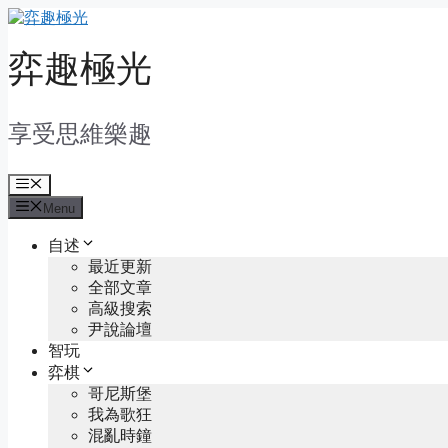
Skip
to
content
弈趣極光
享受思維樂趣
Menu
Menu
自述
最近更新
全部文章
高級搜索
尹說論壇
智玩
弈棋
哥尼斯堡
我為歌狂
混亂時鐘