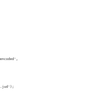
encoded',

.jud');
