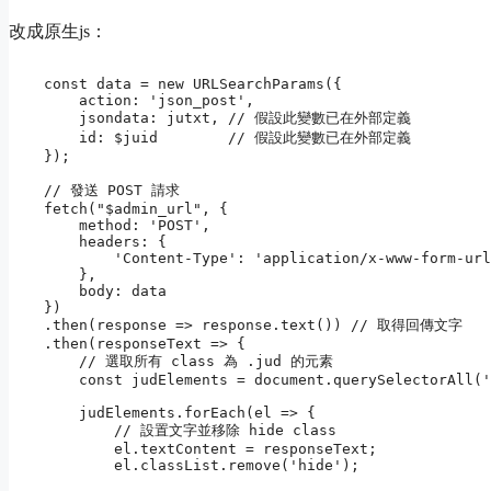
改成原生js：
    const data = new URLSearchParams({

        action: 'json_post',

        jsondata: jutxt, // 假設此變數已在外部定義

        id: $juid        // 假設此變數已在外部定義

    });

    // 發送 POST 請求

    fetch("$admin_url", {

        method: 'POST',

        headers: {

            'Content-Type': 'application/x-www-form-url
        },

        body: data

    })

    .then(response => response.text()) // 取得回傳文字

    .then(responseText => {

        // 選取所有 class 為 .jud 的元素

        const judElements = document.querySelectorAll('
        judElements.forEach(el => {

            // 設置文字並移除 hide class

            el.textContent = responseText;

            el.classList.remove('hide');
