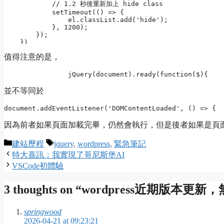
            // 1.2 秒後重新加上 hide class

            setTimeout(() => {

                el.classList.add('hide');

            }, 1200);

        });

    })

值得注意的是，
		jQuery(document).ready(function($){
並不等同於
document.addEventListener('DOMContentLoaded', () => {
因為前者如果頁面加載完畢，仍然會執行，但是後者如果是頁
Categories
Tags
建站歷程
jquery
,
wordpress
,
緊急筆記
特大喜訊：我實現了哥尼斯堡AI
VSCode初體驗
3 thoughts on “wordpress近期版本更
springwood
2026-04-21 at 09:23:21