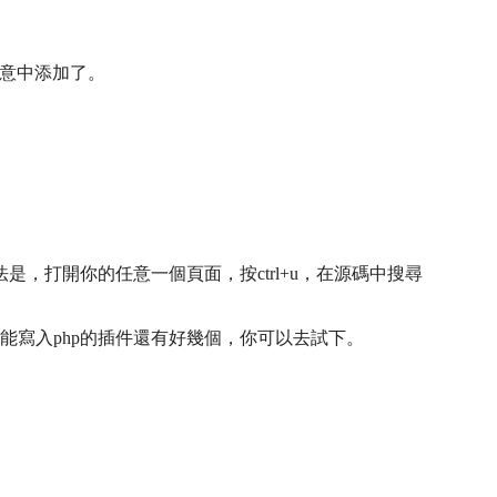
是無意中添加了。
法是，打開你的任意一個頁面，按ctrl+u，在源碼中搜尋
放進去的，這種能寫入php的插件還有好幾個，你可以去試下。