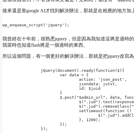
後來還是靠google AI才找到解決辦法，那就是在相應的地方加
wp_enqueue_script('jquery');
我曾經在十年前，很熟悉jquery，但是因為我知道這將是過時
我當時也知道flash將是一個過時的東西。
所以這個問題，有一個更好的解決辦法，那就是把jquery改寫為
		jQuery(document).ready(function($){

			var data = {

				action: 'json_post', 

				jsondata: jutxt,

				id: $juid

			}

			$.post("$admin_url", data, function(response) {

				$(".jud").text(response);

				$(".jud").removeClass("hide");

				setTimeout(function () {

					$(".jud").addClass("hide");

				}, 1200);

			});

		});