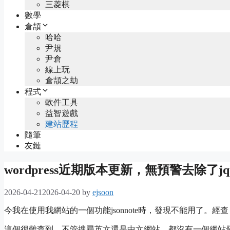
三菱棋
數學
倉頡
哈哈
尹規
尹倉
線上玩
倉頡之劫
程式
軟件工具
益智遊戲
建站歷程
隨筆
友鏈
wordpress近期版本更新，無預警去除了jqu
2026-04-21
2026-04-20
by
ejsoon
今我在使用我網站的一個功能jsonnote時，發現不能用了。經查，
這個很難查到，不管搜尋英文還是中文網站，都沒有一個網站