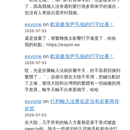
了，因為我個人沒有遇到要打很多简体字的場合，
也沒有人來提出需求叫我做。
exyone
on
歡迎參加尹卂搞的打字比賽！
2026-07-03
還是放棄了，簡繁轉換太影響打字速度了，哈哈
我的站點：https://exyon.ee
exyone
on
歡迎參加尹卂搞的打字比賽！
2026-07-03
哎，光是折騰輸入法就折騰半天，好不容易切換到
繁體了，「」這個引號在大陸不常用，把鍵位配好
了之後，發現大陸和台灣用的繁體有一些細微的用
字差異，輸半天輸不出來那個字，哈哈
exyone
on
行列輸入法實在是沒有必要再存
於世
2026-07-03
在大陆，几乎所有的输入方案都是基于美式键盘
qwerty的，除去一些老旧的九宫格手机和专业打