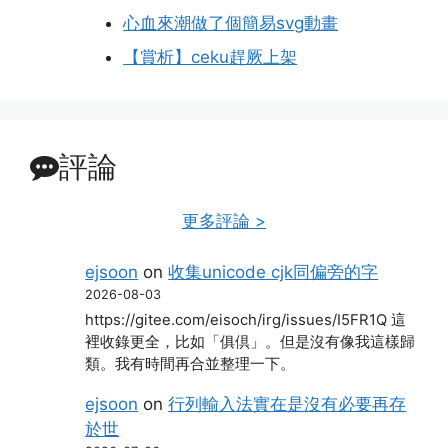
心血來潮做了個簡易svg動畫
【賞析】ceku趕厥上架
評論
更多評論 >
ejsoon
on
收集unicode cjk同偏旁的字
2026-08-03
https://gitee.com/eisoch/irg/issues/I5FR1Q 這
裡收錄更全，比如「俱倶」。但是沒有像我這樣歸
類。我有時間再合並整理一下。
ejsoon
on
行列輸入法實在是沒有必要再存
於世