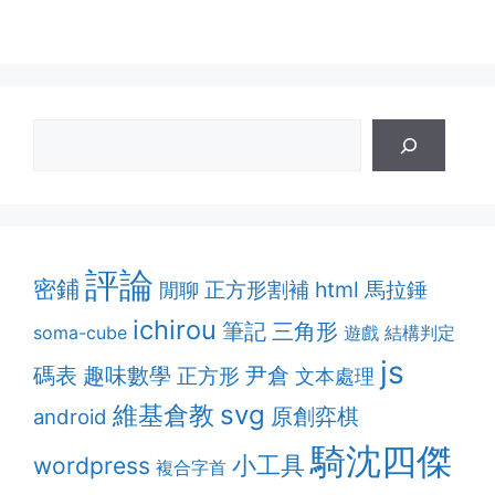
評論
密鋪
正方形割補
html
馬拉錘
閒聊
ichirou
筆記
三角形
soma-cube
遊戲
結構判定
js
趣味數學
碼表
尹倉
正方形
文本處理
維基倉教
svg
原創弈棋
android
騎沈四傑
小工具
wordpress
複合字首