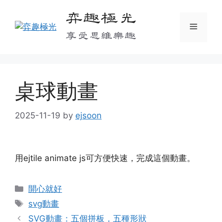
Skip
弈趣極光
to
Menu
content
享受思維樂趣
桌球動畫
2025-11-19
by
ejsoon
用ejtile animate js可方便快速，完成這個動畫
。
Categories
開心就好
Tags
svg動畫
SVG動畫：五個拼板，五種形狀