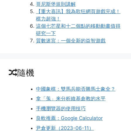
哥尼斯堡規則講解
【重大喜訊】我為歌狂網頁遊戲完成！
棋力超強！
這個七芒星和十二個點的移動動畫值得
研究一下
質數迷宮：一個全新的益智遊戲
隨機
中國象棋：雙馬兵能否勝馬士象全？
拿「羗」来分析維基倉教的水平
手機瀏覽器的使用技巧
良軟推薦：Google Calculator
尹倉更新（2023-06-11）