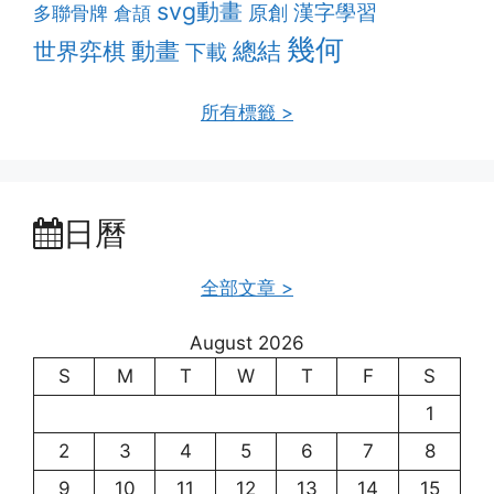
svg動畫
漢字學習
多聯骨牌
原創
倉頡
幾何
動畫
總結
世界弈棋
下載
所有標籤 >
日曆
全部文章 >
August 2026
S
M
T
W
T
F
S
1
2
3
4
5
6
7
8
9
10
11
12
13
14
15