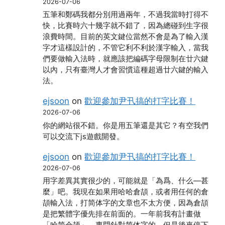
2026-07-06
五筆和鄭碼我都分別用過兩年，不過我當時打得不
快，比賽時六十幾字就不錯了，因為總碰到生字很
浪費時間。目前的英文鍵位當然不會是為了輸入漢
字才這樣設計的，不管它利不利於漢字輸入，當我
們要做輸入法時，就應該把編碼字母限制在廿六鍵
以內，只有臺灣人才會習慣這種超過廿六鍵的輸入
法。
ejsoon
on
歡迎參加尹卂搞的打字比賽！
2026-07-06
你的網站很不錯。你是用五筆還是其它？有空我們
可以交流下js遊戲開發。
ejsoon
on
歡迎參加尹卂搞的打字比賽！
2026-07-06
用字差異其實很少的，可能就是「為爲、什么―甚
麼」吧。我現在如果用哈哈倉頡，或者用任何的倉
頡輸入法，打简体字的文章也不太方便，因為倉頡
是把繁體字優先排在前面的。一年前我有計畫做
「哈简仓颉」，專門針對简体字的，但是後來停下