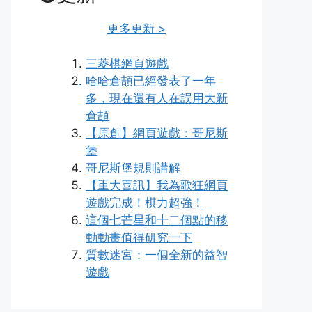
更多更新 >
三菱棋網頁遊戲
哈哈倉頡已經發表了一年
多，現在還有人在誤用大新
倉頡
【原創】網頁遊戲：哥尼斯
堡
哥尼斯堡規則講解
【重大喜訊】我為歌狂網頁
遊戲完成！棋力超強！
這個七芒星和十二個點的移
動動畫值得研究一下
質數迷宮：一個全新的益智
遊戲