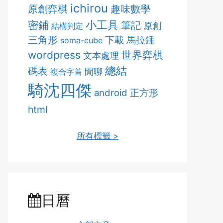
ichirou
原創弈棋
趣味數學
密鋪
小工具
筆記
原創
結構判定
三角形
下載
馬拉錘
soma-cube
wordpress
世界弈棋
文本處理
總結
碼表
閒聊
複合字首
騎沈四傑
android
正方形
html
所有標籤 >
日曆