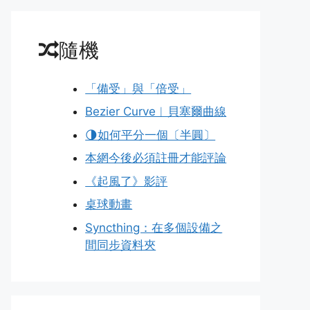
隨機
「備受」與「倍受」
Bezier Curve︱貝塞爾曲線
🌗如何平分一個〔半圓〕
本網今後必須註冊才能評論
《起風了》影評
桌球動畫
Syncthing：在多個設備之
間同步資料夾