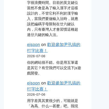
字很浪費時間。目前的英文鍵位
當然不會是為了輸入漢字才這樣
設計的，不管它利不利於漢字輸
入，當我們要做輸入法時，就應
該把編碼字母限制在廿六鍵以
內，只有臺灣人才會習慣這種超
過廿六鍵的輸入法。
ejsoon
on
歡迎參加尹卂搞的
打字比賽！
2026-07-06
你的網站很不錯。你是用五筆還
是其它？有空我們可以交流下js遊
戲開發。
ejsoon
on
歡迎參加尹卂搞的
打字比賽！
2026-07-06
用字差異其實很少的，可能就是
「為爲、什么―甚麼」吧。我現