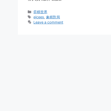
Categories
弈棋世界
Tags
ejcees
,
象棋對局
Leave a comment