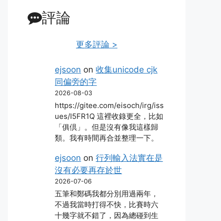
評論
更多評論 >
ejsoon
on
收集unicode cjk
同偏旁的字
2026-08-03
https://gitee.com/eisoch/irg/iss
ues/I5FR1Q 這裡收錄更全，比如
「俱倶」。但是沒有像我這樣歸
類。我有時間再合並整理一下。
ejsoon
on
行列輸入法實在是
沒有必要再存於世
2026-07-06
五筆和鄭碼我都分別用過兩年，
不過我當時打得不快，比賽時六
十幾字就不錯了，因為總碰到生