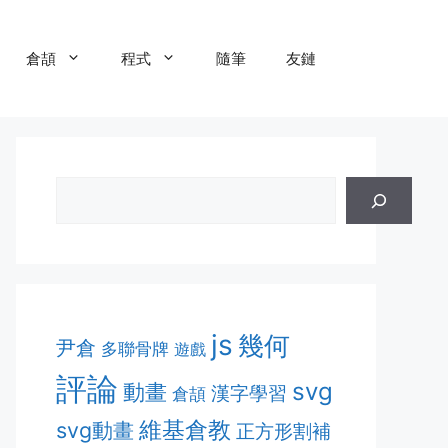
倉頡
程式
隨筆
友鏈
js
幾何
尹倉
多聯骨牌
遊戲
評論
svg
動畫
漢字學習
倉頡
維基倉教
svg動畫
正方形割補