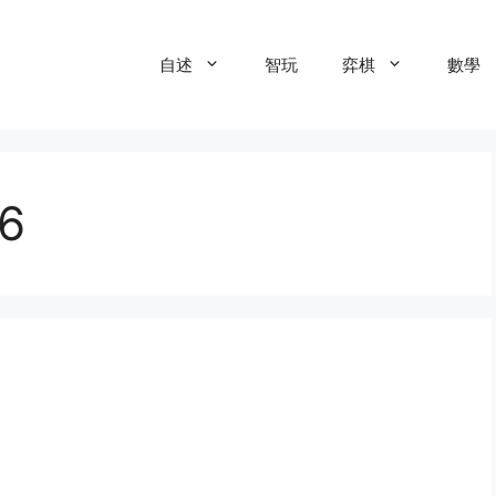
自述
智玩
弈棋
數學
26