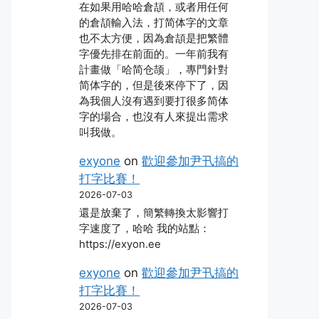
在如果用哈哈倉頡，或者用任何
的倉頡輸入法，打简体字的文章
也不太方便，因為倉頡是把繁體
字優先排在前面的。一年前我有
計畫做「哈简仓颉」，專門針對
简体字的，但是後來停下了，因
為我個人沒有遇到要打很多简体
字的場合，也沒有人來提出需求
叫我做。
exyone
on
歡迎參加尹卂搞的
打字比賽！
2026-07-03
還是放棄了，簡繁轉換太影響打
字速度了，哈哈 我的站點：
https://exyon.ee
exyone
on
歡迎參加尹卂搞的
打字比賽！
2026-07-03