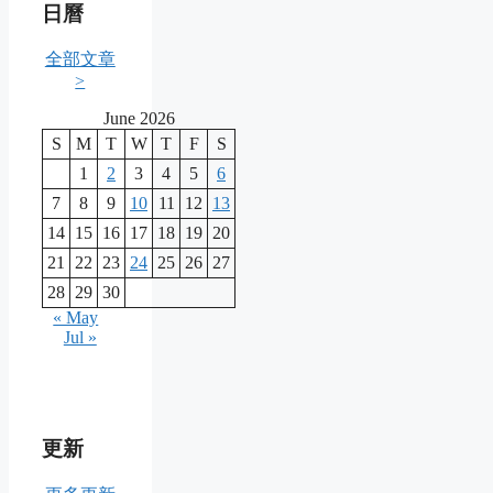
日曆
全部文章
>
June 2026
S
M
T
W
T
F
S
1
2
3
4
5
6
7
8
9
10
11
12
13
14
15
16
17
18
19
20
21
22
23
24
25
26
27
28
29
30
« May
Jul »
更新