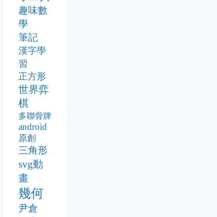
趣味數
學
筆記
漢字學
習
正方形
世界弈
棋
多聯骨牌
android
原創
三角形
svg動
畫
幾何
尹倉