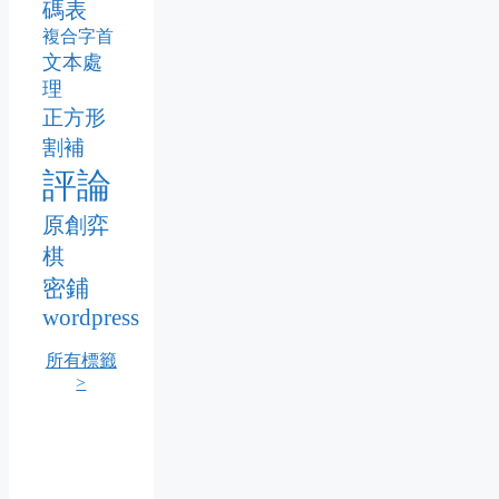
碼表
複合字首
文本處
理
正方形
割補
評論
原創弈
棋
密鋪
wordpress
所有標籤
>