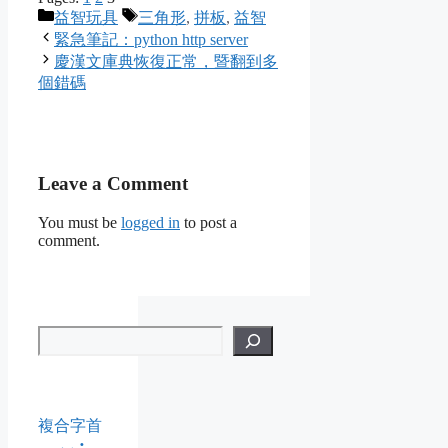
Categories
Tags
益智玩具
三角形
,
拼板
,
益智
緊急筆記：python http server
慶漢文庫典恢復正常，暨翻到多
個錯碼
Leave a Comment
You must be
logged in
to post a
comment.
複合字首