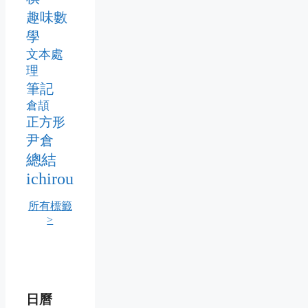
趣味數
學
文本處
理
筆記
倉頡
正方形
尹倉
總結
ichirou
所有標籤
>
日曆