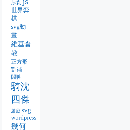
js
原創
世界弈
棋
svg動
畫
維基倉
教
正方形
割補
閒聊
騎沈
四傑
svg
遊戲
wordpress
幾何