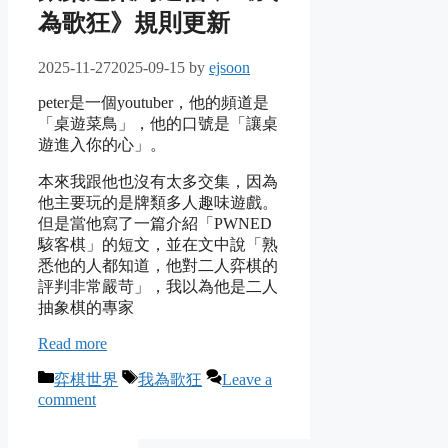
為歌狂》規則更新
2025-11-27
2025-09-15
by
ejsoon
peter是一個youtuber，他的頻道是
「桌遊菜鳥」，他的口號是「讓桌
遊進入你的心」。
本來我跟他也沒有太多交集，因為
他主要玩的是牌類多人趣味遊戲。
但是當他寫了一篇介紹「PWNED
駭客棋」的短文，並在文中說「熟
悉他的人都知道，他對二人弈棋的
評判非常嚴苛」，我以為他是二人
抽象棋的專家
Read more
Categories
Tags
弈棋世界
我為歌狂
Leave a
comment