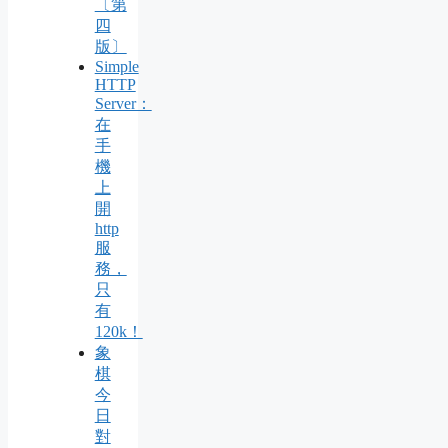
〔第
四
版〕
Simple
HTTP
Server：
在
手
機
上
開
http
服
務，
只
有
120k！
象
棋
今
日
對