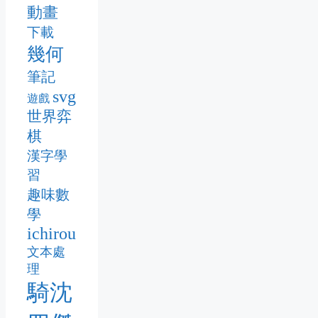
動畫
下載
幾何
筆記
svg
遊戲
世界弈
棋
漢字學
習
趣味數
學
ichirou
文本處
理
騎沈