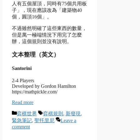
人有五個屋頂，同時有75個共用板
子」，現在應該改為「建築物40
個，圓頂16個」。
不過雖然明確了這些東西的數量，
但是萬一極端情況下用完了怎麼
辦，這個規則並沒有說明。
文本整理（英文）
Santorini
2-4 Players
Developed by Gordon Hamilton
https://mathpickle.com/
Read more
Categories
Tags
弈棋世界
弈棋規則
,
新發現
,
緊急筆記
,
聖托里尼
Leave a
comment