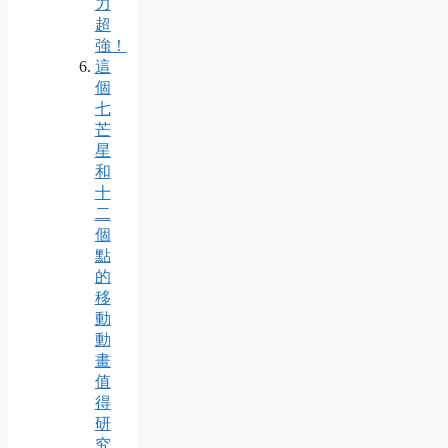
力
超
強！
這
個
七
芒
星
和
十
二
個
點
的
移
動
動
畫
值
得
研
究