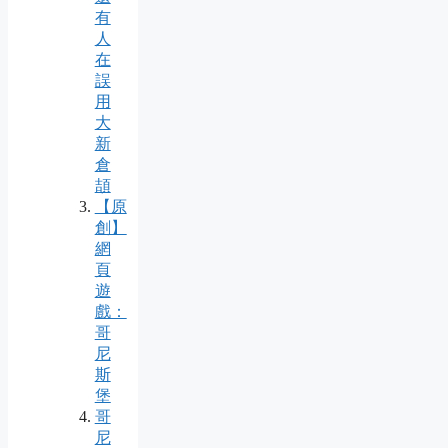
有
人
在
誤
用
大
新
倉
頡
【原
創】
網
頁
遊
戲：
哥
尼
斯
堡
哥
尼