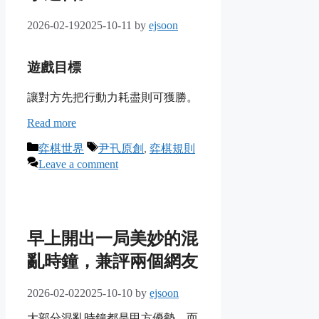
2026-02-19
2025-10-11
by
ejsoon
遊戲目標
讓對方先把行動力耗盡則可獲勝。
Read more
Categories
Tags
弈棋世界
尹卂原創
,
弈棋規則
Leave a comment
早上開出一局美妙的混
亂時鐘，兼評兩個網友
2026-02-02
2025-10-10
by
ejsoon
大部分混亂時鐘都是甲方優勢，而