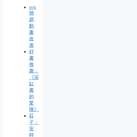
svg
簡
易
動
畫
改
進
好
書
推
薦：
《浴
缸
裏
的
驚
嘆》
莊
子：
安
時