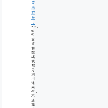
要
再
存
於
世
2026-
07-
06
五
筆
和
鄭
碼
我
都
分
別
用
過
兩
年，
不
過
我