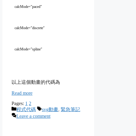
calcMode="paced"
calcMode="discrete"
calcMode="spline"
以上這個動畫的代碼為
Read more
Pages:
1
2
Categories
Tags
程式代碼
svg動畫
,
緊急筆記
Leave a comment