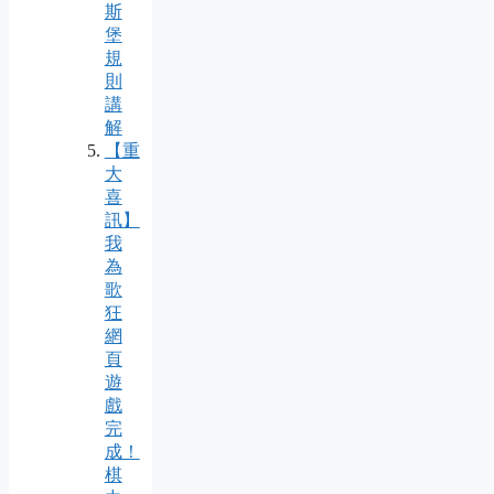
斯
堡
規
則
講
解
【重
大
喜
訊】
我
為
歌
狂
網
頁
遊
戲
完
成！
棋