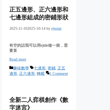
正五邊形、正六邊形和
七邊形組成的密鋪形狀
2025-11-10
2025-10-14
by
ejsoon
有空的話我可以用ejtile做一個，需
要算
Read more
Categories
Tags
趣味數學
七邊形
,
密鋪
,
正五
邊形
,
正六邊形
,
轉載
1 Comment
全新二人弈棋創作《數
字迷宮》