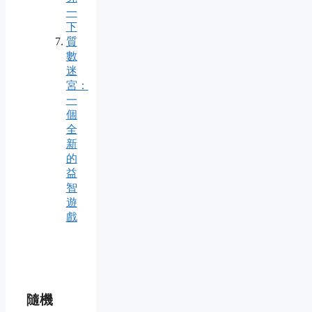
一
下
質
數
迷
宮：
一
個
全
新
的
益
智
遊
戲
隨機