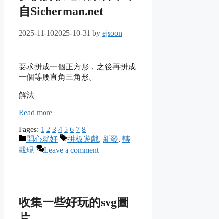
自Sicherman.net
2025-11-10
2025-10-31
by
ejsoon
要求拼成一個正方形，之後再拼成
一個等腰直角三角形。
解法
Read more
Pages:
1
2
3
4
5
6
7
8
Categories
Tags
開心就好
拼板遊戲
,
新發
,
轉
載現
Leave a comment
收集一些好玩的svg圖
片