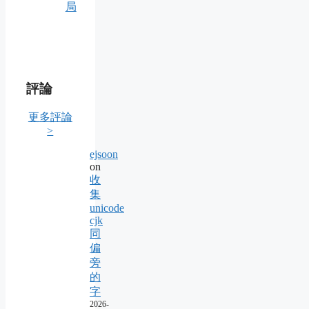
局
評論
更多評論
>
ejsoon
on
收
集
unicode
cjk
同
偏
旁
的
字
2026-