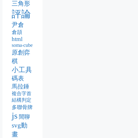
三角形
評論
尹倉
倉頡
html
soma-cube
原創弈
棋
小工具
碼表
馬拉錘
複合字首
結構判定
多聯骨牌
js
閒聊
svg動
畫