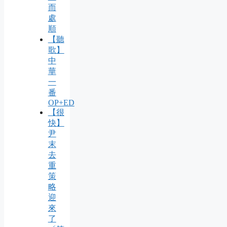
而
處
順
【聽
歌】
中
華
一
番
OP+ED
【很
快】
尹
末
去
重
策
略
迎
來
了