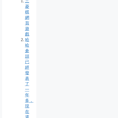
三
菱
棋
網
頁
遊
戲
哈
哈
倉
頡
已
經
發
表
了
一
年
多，
現
在
還