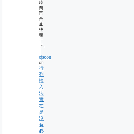
時
間
再
合
並
整
理
一
下。
ejsoon
on
行
列
輸
入
法
實
在
是
沒
有
必