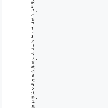
設
計
的，
不
管
它
利
不
利
於
漢
字
輸
入，
當
我
們
要
做
輸
入
法
時，
就
應