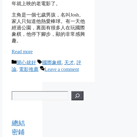
年就上映的老電影了。
主角是一個七歲男孩，名叫Josh。
家人只知道他熱愛棒球。有一天他
經過公園，裏面有很多人在玩國際
象棋，他停下腳步，顯的非常感興
趣。
Read more
Categories
Tags
開心就好
國際象棋
,
天才
,
評
論
,
電影推薦
Leave a comment
總結
密鋪