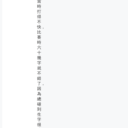
當
時
打
得
不
快，
比
賽
時
六
十
幾
字
就
不
錯
了，
因
為
總
碰
到
生
字
很