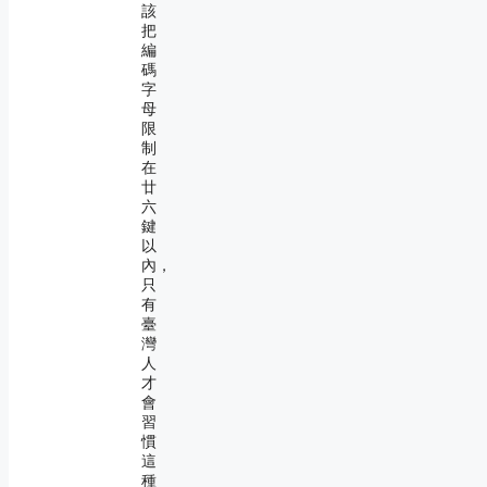
該
把
編
碼
字
母
限
制
在
廿
六
鍵
以
內，
只
有
臺
灣
人
才
會
習
慣
這
種