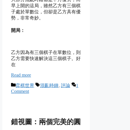
早上開的這局，雖然乙方有三個棋
子處於單數位，但卻是乙方具有優
勢，非常奇妙。
開局：
乙方因為有三個棋子在單數位，則
乙方需要快速解決這三個棋子。好
在
Read more
Categories
Tags
弈棋世界
混亂時鐘
,
評論
1
Comment
錯視圖：兩個完美的圓