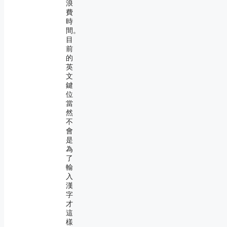
浪
費
時
間。
目
前
的
英
文
鍵
位
當
然
不
會
是
為
了
輸
入
漢
字
才
這
樣