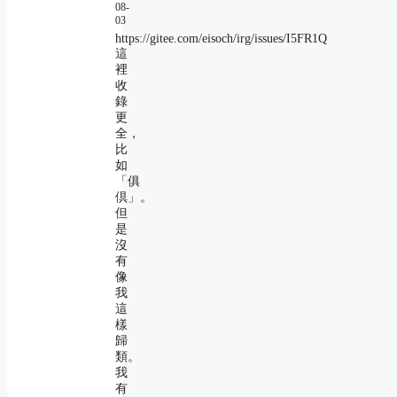
08-
03
https://gitee.com/eisoch/irg/issues/I5FR1Q
這
裡
收
錄
更
全，
比
如
「俱
倶」。
但
是
沒
有
像
我
這
樣
歸
類。
我
有