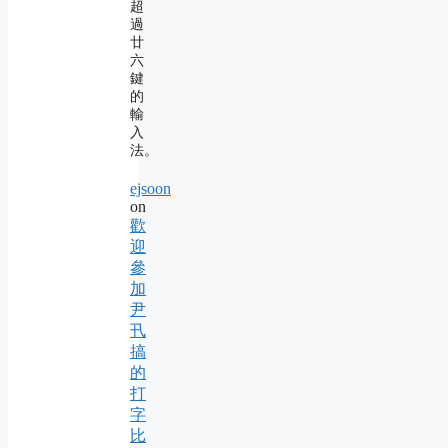
超
過
廿
六
鍵
的
輸
入
法。
ejsoon
on
歡
迎
參
加
尹
卂
搞
的
打
字
比