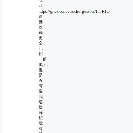
08-
03
https://gitee.com/eisoch/irg/issues/I5FR1Q
這
裡
收
錄
更
全，
比
如
「俱
倶」。
但
是
沒
有
像
我
這
樣
歸
類。
我
有