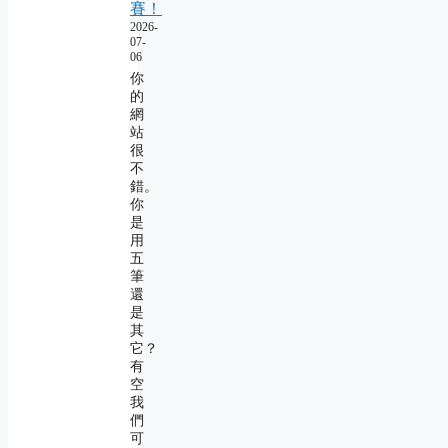
賽！
2026-
07-
06
你
的
網
站
很
不
錯。
你
是
用
五
筆
還
是
其
它？
有
空
我
們
可