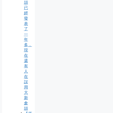
頡
已
經
發
表
了
一
年
多，
現
在
還
有
人
在
誤
用
大
新
倉
頡