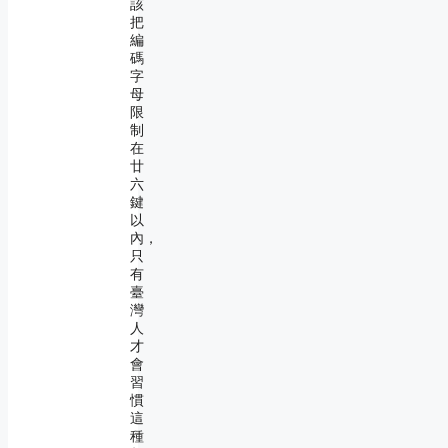
該
把
編
碼
字
母
限
制
在
廿
六
鍵
以
內，
只
有
臺
灣
人
才
會
習
慣
這
種