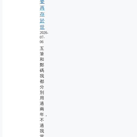
要
再
存
於
世
2026-
07-
06
五
筆
和
鄭
碼
我
都
分
別
用
過
兩
年，
不
過
我
當