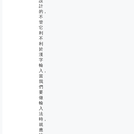
設
計
的，
不
管
它
利
不
利
於
漢
字
輸
入，
當
我
們
要
做
輸
入
法
時，
就
應