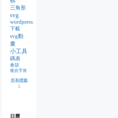
棋
三角形
svg
wordpress
下載
svg動
畫
小工具
碼表
倉頡
複合字首
所有標籤
>
日曆