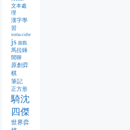
文本處
理
漢字學
習
soma-cube
js
遊戲
馬拉錘
閒聊
原創弈
棋
筆記
正方形
騎沈
四傑
世界弈