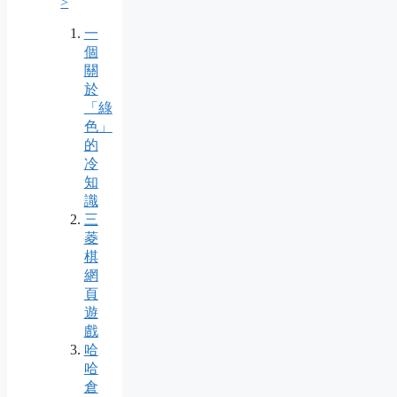
>
一
個
關
於
「綠
色」
的
冷
知
識
三
菱
棋
網
頁
遊
戲
哈
哈
倉