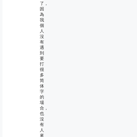
了，
因
為
我
個
人
沒
有
遇
到
要
打
很
多
简
体
字
的
場
合，
也
沒
有
人
來