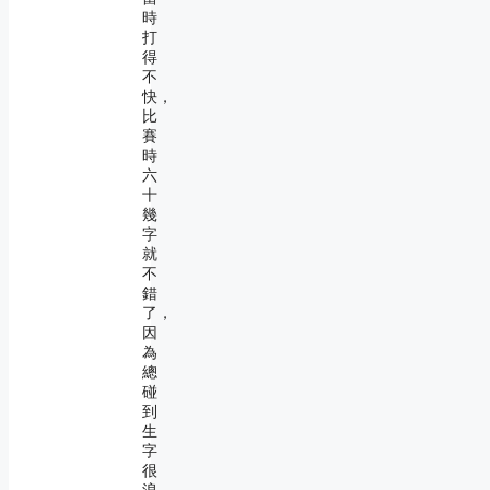
時
打
得
不
快，
比
賽
時
六
十
幾
字
就
不
錯
了，
因
為
總
碰
到
生
字
很