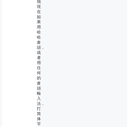
我
現
在
如
果
用
哈
哈
倉
頡，
或
者
用
任
何
的
倉
頡
輸
入
法，
打
简
体
字