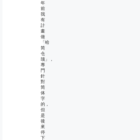
年
前
我
有
計
畫
做
「哈
简
仓
颉」，
專
門
針
對
简
体
字
的，
但
是
後
來
停
下