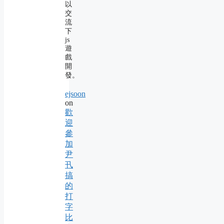
以
交
流
下
js
遊
戲
開
發。
ejsoon
on
歡
迎
參
加
尹
卂
搞
的
打
字
比