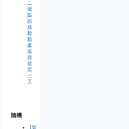
二
個
點
的
移
動
動
畫
值
得
研
究
一
下
隨機
【緊