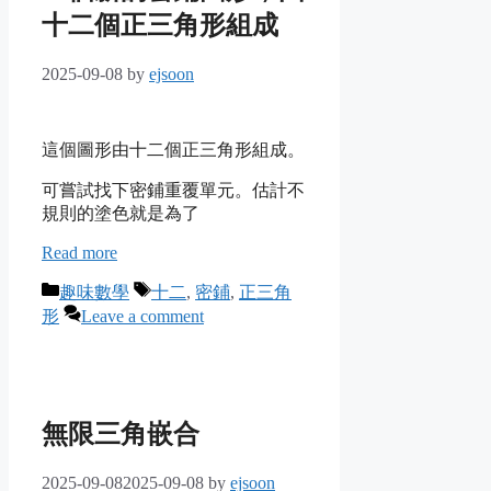
十二個正三角形組成
2025-09-08
by
ejsoon
這個圖形由十二個正三角形組成。
可嘗試找下密鋪重覆單元。估計不
規則的塗色就是為了
Read more
Categories
Tags
趣味數學
十二
,
密鋪
,
正三角
形
Leave a comment
無限三角嵌合
2025-09-08
2025-09-08
by
ejsoon