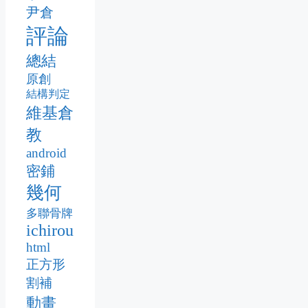
尹倉
評論
總結
原創
結構判定
維基倉
教
android
密鋪
幾何
多聯骨牌
ichirou
html
正方形
割補
動畫