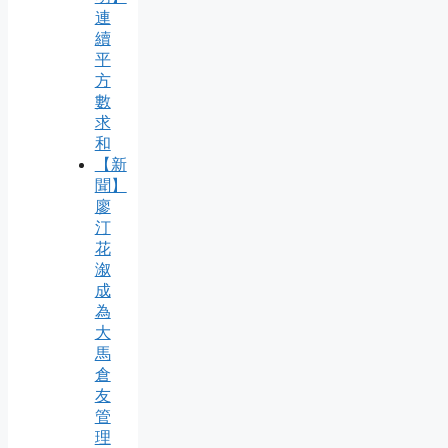
連
續
平
方
數
求
和
【新
聞】
廖
汀
花
溆
成
為
大
馬
倉
友
管
理