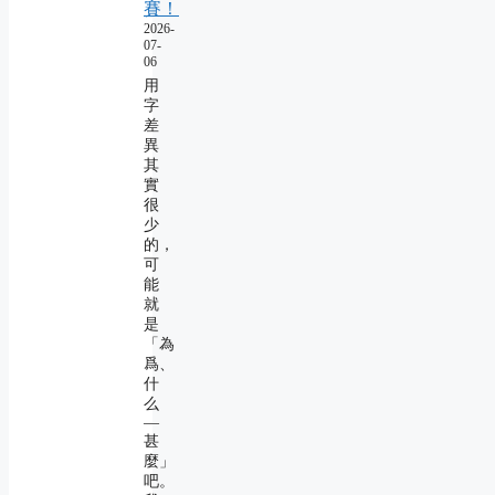
賽！
2026-
07-
06
用
字
差
異
其
實
很
少
的，
可
能
就
是
「為
爲、
什
么
―
甚
麼」
吧。