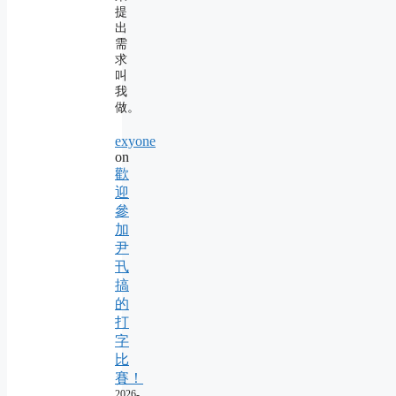
提
出
需
求
叫
我
做。
exyone
on
歡
迎
參
加
尹
卂
搞
的
打
字
比
賽！
2026-