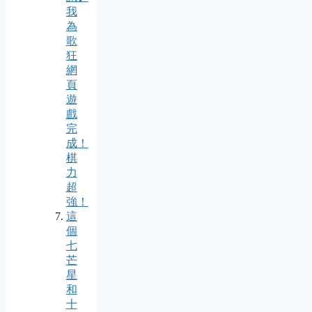
我
為
歌
狂
網
頁
遊
戲
完
成！
棋
力
超
強！
這
個
七
芒
星
和
十