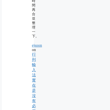
時
間
再
合
並
整
理
一
下。
ejsoon
on
行
列
輸
入
法
實
在
是
沒
有
必