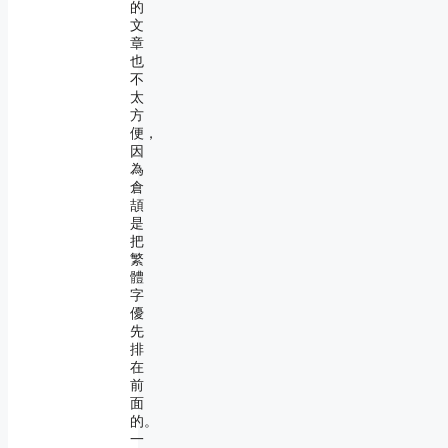
的
文
章
也
不
太
方
便，
因
為
倉
頡
是
把
繁
體
字
優
先
排
在
前
面
的。
一