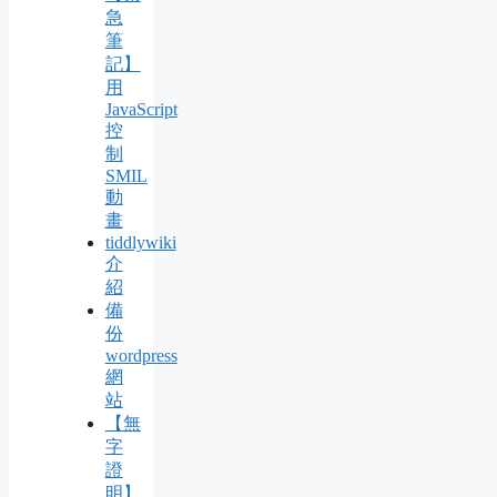
急
筆
記】
用
JavaScript
控
制
SMIL
動
畫
tiddlywiki
介
紹
備
份
wordpress
網
站
【無
字
證
明】