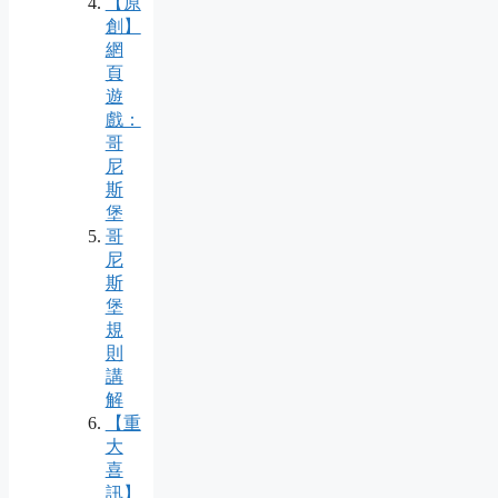
【原
創】
網
頁
遊
戲：
哥
尼
斯
堡
哥
尼
斯
堡
規
則
講
解
【重
大
喜
訊】