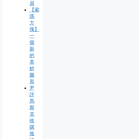
員
【索
瑪
方
塊】
一
個
新
的
美
妙
圖
形
尹
評
馬
斯
克
收
購
推