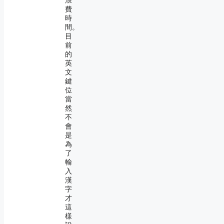
浪
費
時
間。
目
前
的
英
文
鍵
位
當
然
不
會
是
為
了
輸
入
漢
字
才
這
樣