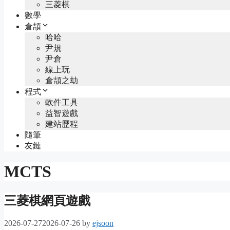
三菱棋
數學
倉頡
哈哈
尹規
尹倉
線上玩
倉頡之劫
程式
軟件工具
益智遊戲
建站歷程
隨筆
友鏈
MCTS
三菱棋網頁遊戲
2026-07-27
2026-07-26
by
ejsoon