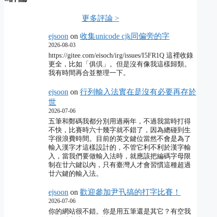
更多評論 >
ejsoon
on
收集unicode cjk同偏旁的字
2026-08-03
https://gitee.com/eisoch/irg/issues/I5FR1Q 這裡收錄
更全，比如「俱倶」。但是沒有像我這樣歸類。
我有時間再合並整理一下。
ejsoon
on
行列輸入法實在是沒有必要再存於
世
2026-07-06
五筆和鄭碼我都分別用過兩年，不過我當時打得
不快，比賽時六十幾字就不錯了，因為總碰到生
字很浪費時間。目前的英文鍵位當然不會是為了
輸入漢字才這樣設計的，不管它利不利於漢字輸
入，當我們要做輸入法時，就應該把編碼字母限
制在廿六鍵以內，只有臺灣人才會習慣這種超過
廿六鍵的輸入法。
ejsoon
on
歡迎參加尹卂搞的打字比賽！
2026-07-06
你的網站很不錯。你是用五筆還是其它？有空我