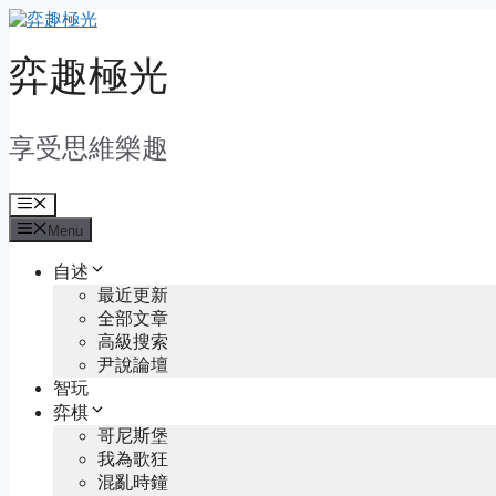
Skip
to
content
弈趣極光
享受思維樂趣
Menu
Menu
自述
最近更新
全部文章
高級搜索
尹說論壇
智玩
弈棋
哥尼斯堡
我為歌狂
混亂時鐘