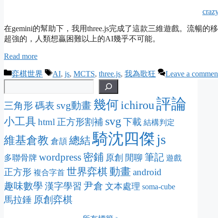
craz
在gemini的幫助下，我用three.js完成了這款三維遊戲。
超強的，人類想贏困難以上的AI幾乎不可能。
Read more
Categories
Tags
弈棋世界
AI
,
js
,
MCTS
,
three.js
,
我為歌狂
Leave a commen
評論
幾何
ichirou
svg動畫
三角形
碼表
svg
小工具
html
正方形割補
下載
結構判定
騎沈四傑
js
維基倉教
總結
倉頡
wordpress
密鋪
筆記
原創
閒聊
多聯骨牌
遊戲
動畫
世界弈棋
正方形
android
複合字首
趣味數學
尹倉
漢字學習
文本處理
soma-cube
原創弈棋
馬拉錘