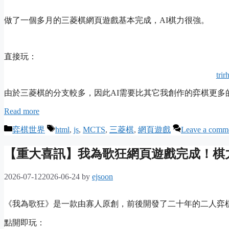
做了一個多月的三菱棋網頁遊戲基本完成，AI棋力很強。
直接玩：
tri
由於三菱棋的分支較多，因此AI需要比其它我創作的弈棋更多
Read more
Categories
Tags
弈棋世界
html
,
js
,
MCTS
,
三菱棋
,
網頁遊戲
Leave a comm
【重大喜訊】我為歌狂網頁遊戲完成！棋
2026-07-12
2026-06-24
by
ejsoon
《我為歌狂》是一款由寡人原創，前後開發了二十年的二人弈
點開即玩：