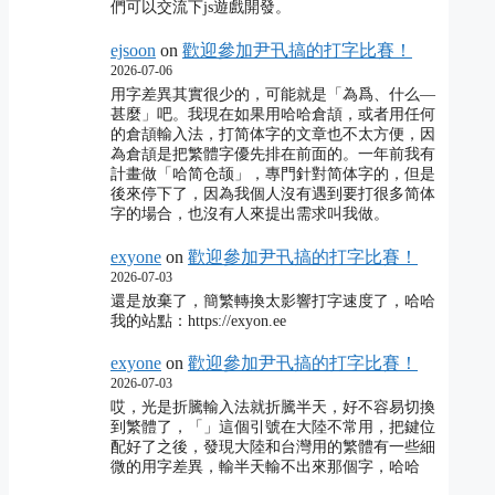
們可以交流下js遊戲開發。
ejsoon
on
歡迎參加尹卂搞的打字比賽！
2026-07-06
用字差異其實很少的，可能就是「為爲、什么―
甚麼」吧。我現在如果用哈哈倉頡，或者用任何
的倉頡輸入法，打简体字的文章也不太方便，因
為倉頡是把繁體字優先排在前面的。一年前我有
計畫做「哈简仓颉」，專門針對简体字的，但是
後來停下了，因為我個人沒有遇到要打很多简体
字的場合，也沒有人來提出需求叫我做。
exyone
on
歡迎參加尹卂搞的打字比賽！
2026-07-03
還是放棄了，簡繁轉換太影響打字速度了，哈哈
我的站點：https://exyon.ee
exyone
on
歡迎參加尹卂搞的打字比賽！
2026-07-03
哎，光是折騰輸入法就折騰半天，好不容易切換
到繁體了，「」這個引號在大陸不常用，把鍵位
配好了之後，發現大陸和台灣用的繁體有一些細
微的用字差異，輸半天輸不出來那個字，哈哈