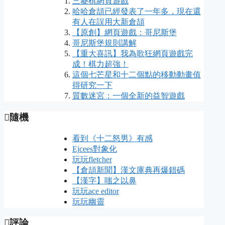
三菱棋網頁遊戲
哈哈倉頡已經發表了一年多，現在還
有人在誤用大新倉頡
【原創】網頁遊戲：哥尼斯堡
哥尼斯堡規則講解
【重大喜訊】我為歌狂網頁遊戲完
成！棋力超強！
這個七芒星和十二個點的移動動畫值
得研究一下
質數迷宮：一個全新的益智遊戲
隨機
看到《十二怒男》有感
Ejcees對象化
玩玩fletcher
【倉頡新聞】漢文庫典再爆錯碼
【漢字】嗤之以鼻
玩玩ace editor
玩玩幽靈
評論