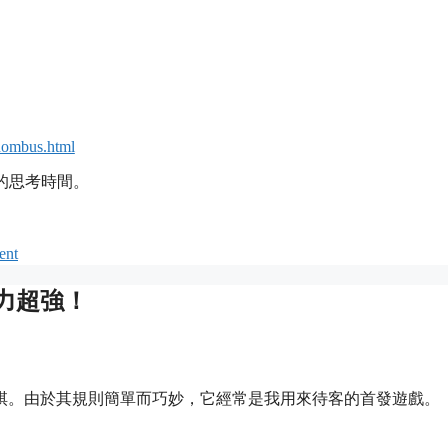
rhombus.html
的思考時間。
ent
力超強！
棋。由於其規則簡單而巧妙，它經常是我用來待客的首發遊戲。