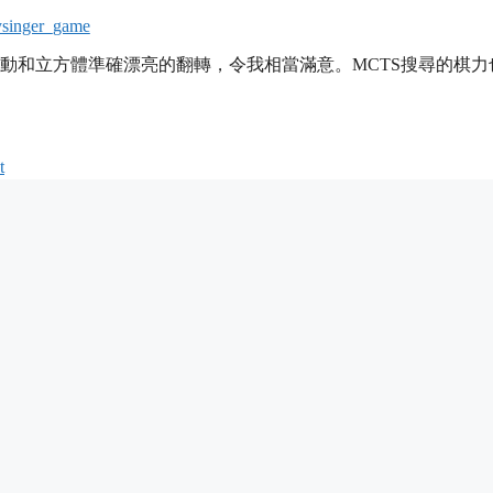
ysinger_game
流暢的移動和立方體準確漂亮的翻轉，令我相當滿意。MCTS搜尋的棋
t