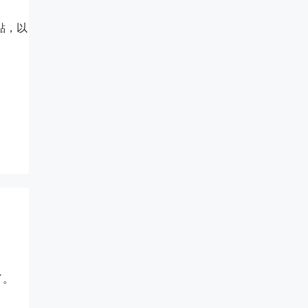
點，以
了。