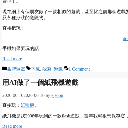
賣掉了。
現在網上有個朋友做了一款相似的遊戲，甚至比之前那個遊戲
及各種形狀的危險物。
直接把玩：
do
手機如果要玩的話
Read more
Categories
Tags
益智遊戲
下載
,
躲避
,
遊戲
1 Comment
用AI做了一個紙飛機遊戲
2026-06-10
2026-06-10
by
ejsoon
直接玩：
紙飛機
。
紙飛機是我2008年玩到的一款flash遊戲，當年我就很想保存
Read more