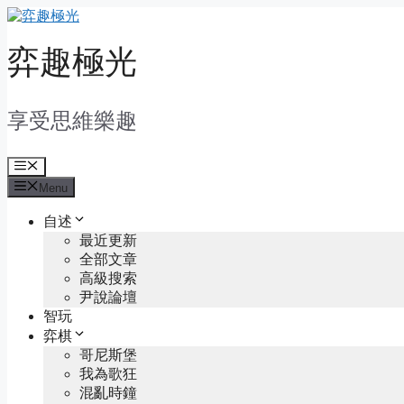
Skip
to
content
弈趣極光
享受思維樂趣
Menu
Menu
自述
最近更新
全部文章
高級搜索
尹說論壇
智玩
弈棋
哥尼斯堡
我為歌狂
混亂時鐘