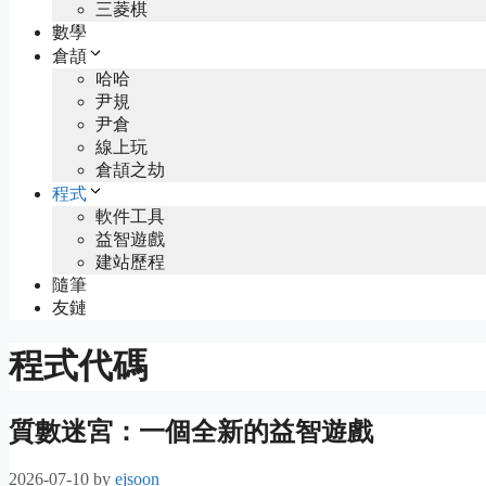
三菱棋
數學
倉頡
哈哈
尹規
尹倉
線上玩
倉頡之劫
程式
軟件工具
益智遊戲
建站歷程
隨筆
友鏈
程式代碼
質數迷宮：一個全新的益智遊戲
2026-07-10
by
ejsoon