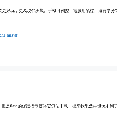
要更好玩，更為現代美觀。手機可觸控，電腦用鼠標。還有拿分
dge-master
它，但是flash的保護機制使得它無法下載，後來我果然再也玩不到