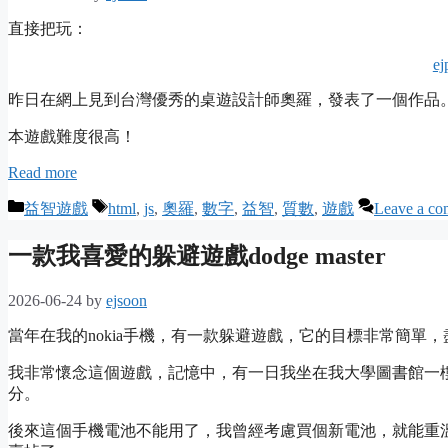
直接把玩：
ej
昨日在網上見到台灣優秀的桌遊設計師奧羅，發表了一個作品
本遊戲難度很高！
Read more
Categories
Tags
益智遊戲
html
,
js
,
奧羅
,
數字
,
益智
,
質數
,
遊戲
Leave a c
一款我喜愛的躲避遊戲dodge master
2026-06-24
by
ejsoon
當年在我的nokia手機，有一款躲避遊戲，它的目標非常簡單
我非常懷念這個遊戲，記憶中，有一日我坐在我大學圖書館一
分。
後來這個手機電池不能用了，我曾經考慮買個新電池，就能重