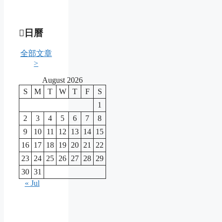
日曆
全部文章
>
August 2026
S
M
T
W
T
F
S
1
2
3
4
5
6
7
8
9
10
11
12
13
14
15
16
17
18
19
20
21
22
23
24
25
26
27
28
29
30
31
« Jul