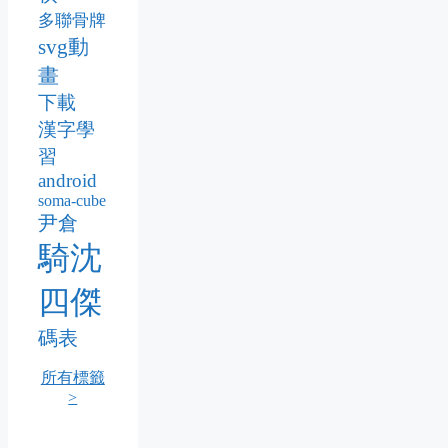
多聯骨牌
svg動
畫
下載
漢字學
習
android
soma-cube
尹倉
騎沈
四傑
碼表
所有標籤
>