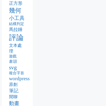
正方形
幾何
小工具
結構判定
馬拉錘
評論
文本處
理
遊戲
倉頡
svg
複合字首
wordpress
原創
筆記
閒聊
動畫