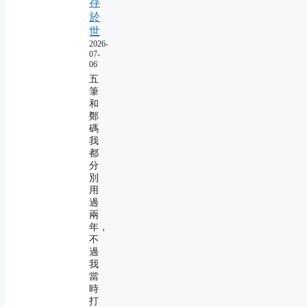
存
於
世
2026-
07-
06
五
筆
和
鄭
碼
我
都
分
別
用
過
兩
年，
不
過
我
當
時
打