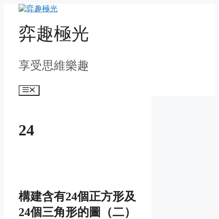
Skip
to
content
弈趣極光
享受思維樂趣
Menu
24
構建含有24個正方形及
24個三角形的圖（二）