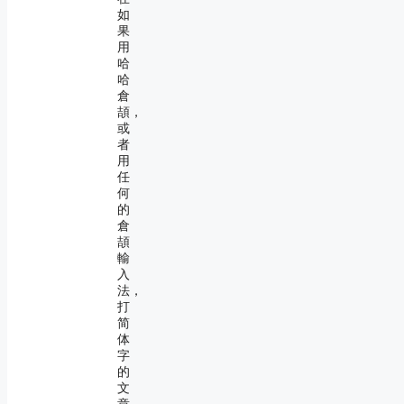
如
果
用
哈
哈
倉
頡，
或
者
用
任
何
的
倉
頡
輸
入
法，
打
简
体
字
的
文