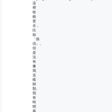
這
裡
收
錄
更
全，
比
如
「俱
倶」。
但
是
沒
有
像
我
這
樣
歸
類。
我
有
時
間
再