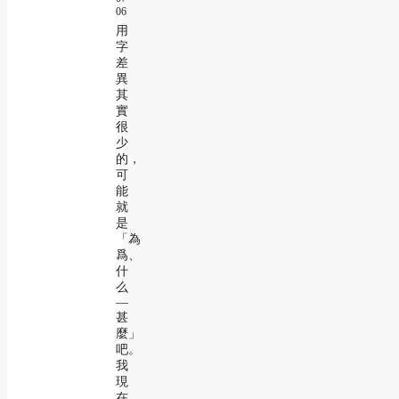
06
用
字
差
異
其
實
很
少
的，
可
能
就
是
「為
爲、
什
么
―
甚
麼」
吧。
我
現
在