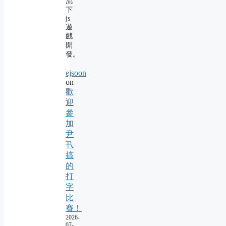
流
下
js
遊
戲
開
發。
ejsoon
on
歡
迎
參
加
尹
卂
搞
的
打
字
比
賽！
2026-
07-