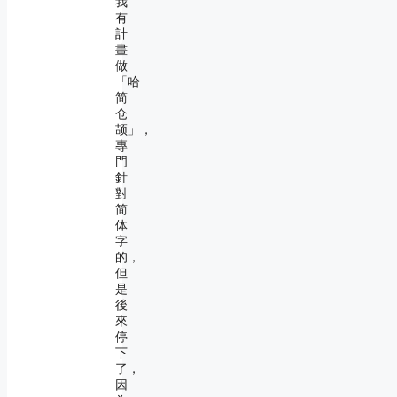
我
有
計
畫
做
「哈
简
仓
颉」，
專
門
針
對
简
体
字
的，
但
是
後
來
停
下
了，
因