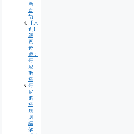
新
倉
頡
【原
創】
網
頁
遊
戲：
哥
尼
斯
堡
哥
尼
斯
堡
規
則
講
解