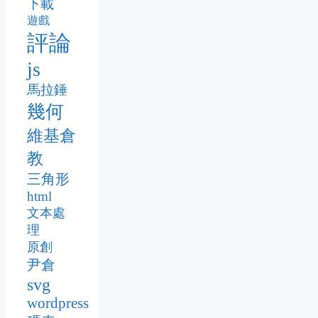
下載
遊戲
評論
js
馬拉錘
幾何
維基倉
教
三角形
html
文本處
理
原創
尹倉
svg
wordpress