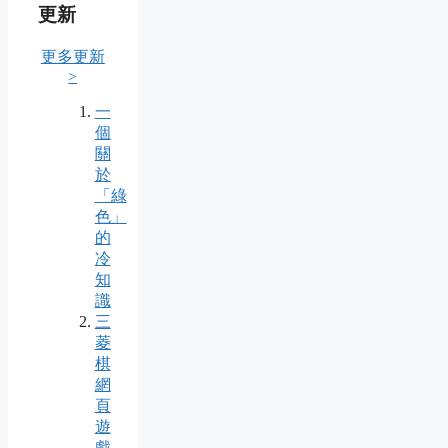
更新
更多更新
>
一
個
關
於
「綠
色」
的
冷
知
識
三
菱
棋
網
頁
遊
戲