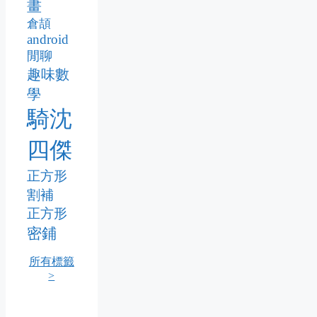
畫
倉頡
android
閒聊
趣味數
學
騎沈
四傑
正方形
割補
正方形
密鋪
所有標籤
>