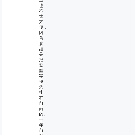
章
也
不
太
方
便，
因
為
倉
頡
是
把
繁
體
字
優
先
排
在
前
面
的。
一
年
前