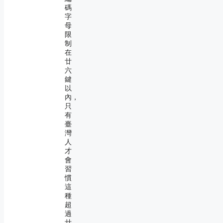
碼
字
母
限
制
在
廿
六
鍵
以
內，
只
有
臺
灣
人
才
會
習
慣
這
種
超
過
廿