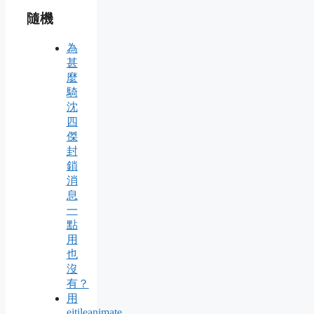
隨機
為
甚
麼
騎
沈
四
傑
封
鎖
消
息
一
點
用
也
沒
有？
用
ejtileanimate