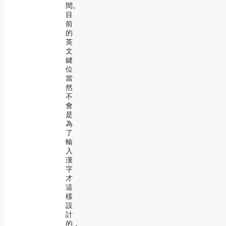
間。
目
前
的
英
文
鍵
位
當
然
不
會
是
為
了
輸
入
漢
字
才
這
樣
設
計
的，