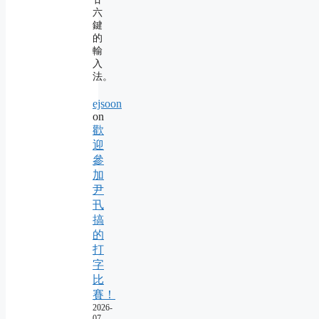
六
鍵
的
輸
入
法。
ejsoon
on
歡
迎
參
加
尹
卂
搞
的
打
字
比
賽！
2026-
07-