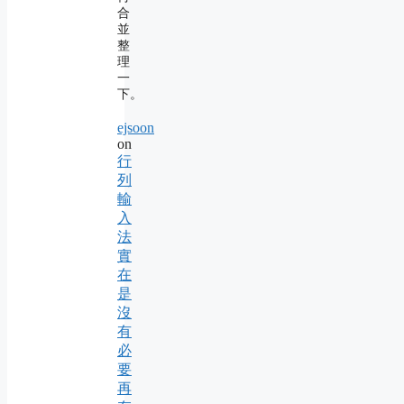
合
並
整
理
一
下。
ejsoon
on
行
列
輸
入
法
實
在
是
沒
有
必
要
再