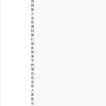
為
我
個
人
沒
有
遇
到
要
打
很
多
简
体
字
的
場
合，
也
沒
有
人
來
提
出