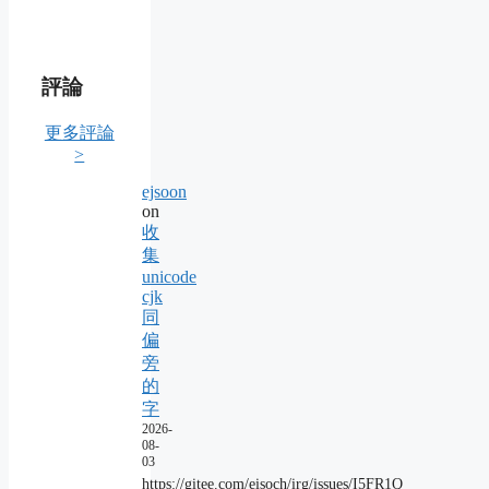
評論
更多評論
>
ejsoon
on
收
集
unicode
cjk
同
偏
旁
的
字
2026-
08-
03
https://gitee.com/eisoch/irg/issues/I5FR1Q