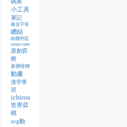
碼表
小工具
筆記
複合字首
總結
結構判定
soma-cube
原創弈
棋
多聯骨牌
動畫
漢字學
習
ichirou
世界弈
棋
svg動