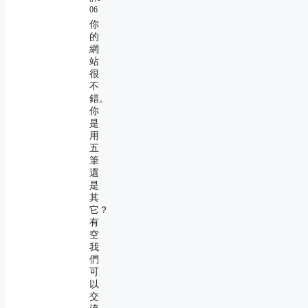
06
你
的
網
站
很
不
錯。
你
是
用
五
筆
還
是
其
它？
有
空
我
們
可
以
交