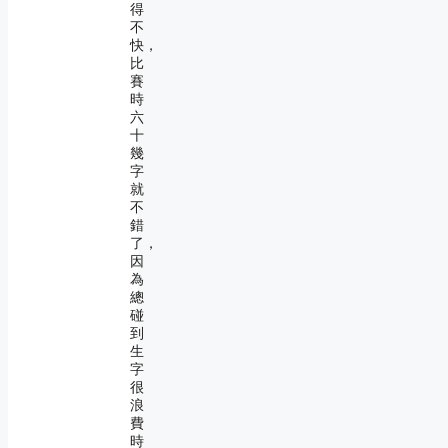
得
不
快，
比
賽
時
六
十
幾
字
就
不
錯
了，
因
為
總
碰
到
生
字
很
浪
費
時