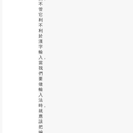
不
管
它
利
不
利
於
漢
字
輸
入，
當
我
們
要
做
輸
入
法
時，
就
應
該
把
編