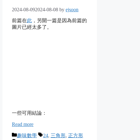
2024-08-09
2024-08-08
by
ejsoon
前篇在
此
，另開一篇是因為前篇的
圖片已經太多了。
一些可用結論：
Read more
Categories
Tags
趣味數學
24
,
三角形
,
正方形