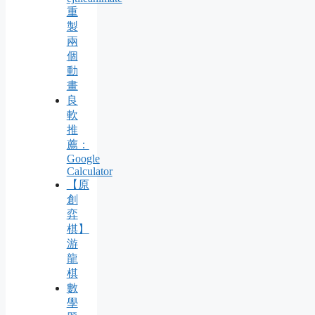
重
製
兩
個
動
畫
良
軟
推
薦：
Google
Calculator
【原
創
弈
棋】
游
龍
棋
數
學