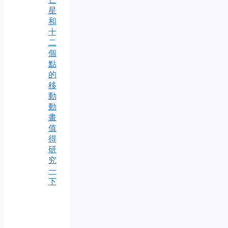
星
和
十
二
個
點
的
移
動
動
畫
值
得
研
究
一
下