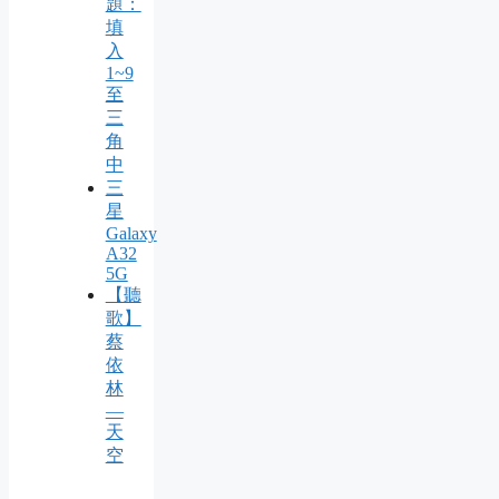
題：
填
入
1~9
至
三
角
中
三
星
Galaxy
A32
5G
【聽
歌】
蔡
依
林
—
天
空