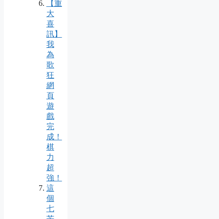
【重
大
喜
訊】
我
為
歌
狂
網
頁
遊
戲
完
成！
棋
力
超
強！
這
個
七
芒