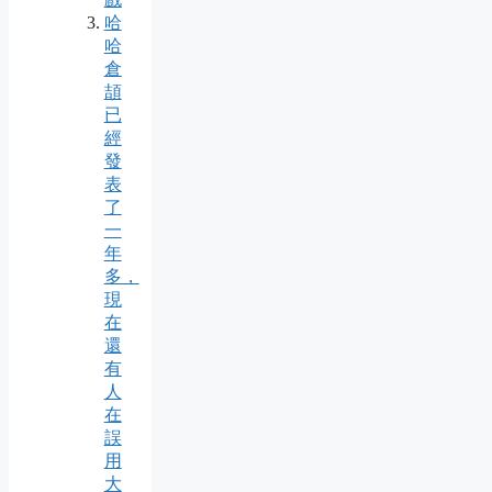
哈
哈
倉
頡
已
經
發
表
了
一
年
多，
現
在
還
有
人
在
誤
用
大