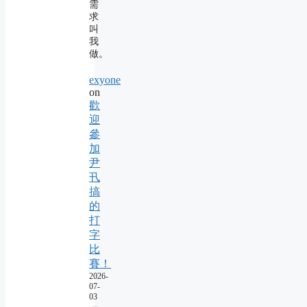
需
求
叫
我
做。
exyone
on
歡
迎
參
加
尹
卂
搞
的
打
字
比
賽！
2026-
07-
03