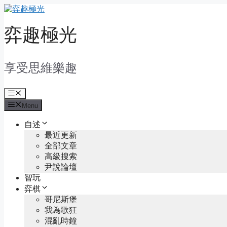
Skip
to
content
弈趣極光
享受思維樂趣
Menu
Menu
自述
最近更新
全部文章
高級搜索
尹說論壇
智玩
弈棋
哥尼斯堡
我為歌狂
混亂時鐘