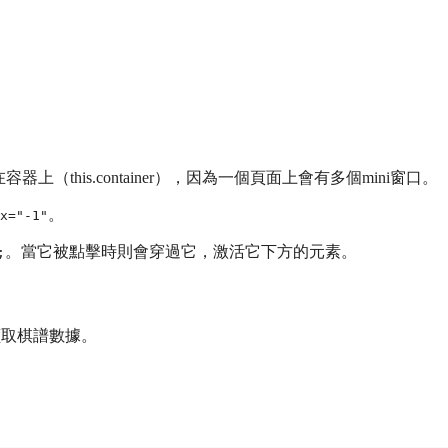
在容器上（this.container），因為一個頁面上會有多個mini窗口。
。
x="-1"
。當它被點擊時則會穿過它，激活它下方的元素。
;
容中讀取棋譜數據。