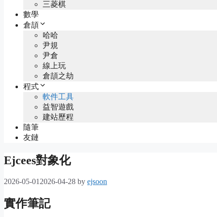
三菱棋
數學
倉頡
哈哈
尹規
尹倉
線上玩
倉頡之劫
程式
軟件工具
益智遊戲
建站歷程
隨筆
友鏈
Ejcees對象化
2026-05-01
2026-04-28
by
ejsoon
實作筆記