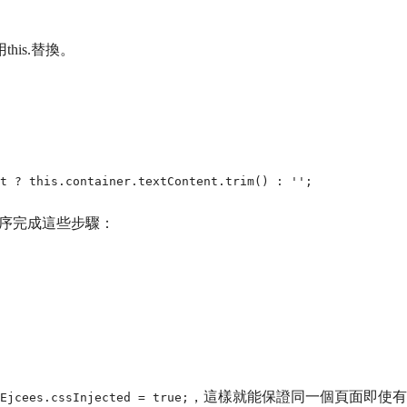
this.替換。
按次序完成這些步驟：
，這樣就能保證同一個頁面即使有
Ejcees.cssInjected = true;