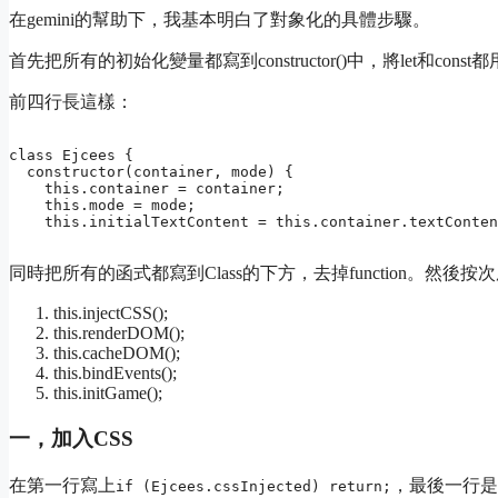
在gemini的幫助下，我基本明白了對象化的具體步驟。
首先把所有的初始化變量都寫到constructor()中，將let和const都用
前四行長這樣：
class Ejcees {

  constructor(container, mode) {

    this.container = container;

    this.mode = mode;

同時把所有的函式都寫到Class的下方，去掉function。然後
this.injectCSS();
this.renderDOM();
this.cacheDOM();
this.bindEvents();
this.initGame();
一，加入CSS
在第一行寫上
，最後一行是
if (Ejcees.cssInjected) return;