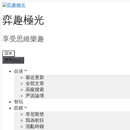
Skip
to
content
弈趣極光
享受思維樂趣
Menu
Menu
自述
最近更新
全部文章
高級搜索
尹說論壇
智玩
弈棋
哥尼斯堡
我為歌狂
混亂時鐘