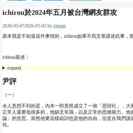
ichirou於2024年五月被台灣網友群攻
2026-05-07
2026-05-02
by
ejsoon
原本我是不知道這件事情的，ichirou如果不寫文章講述此事，
ichirou親述：
expand
尹評
（一）
令人意想不到的是，內木一郎竟然成立了一個「思辯社」，大
正常人還要低很多的，他缺乏常識，以及正常的思維能力。他
論」的意思。當然他要這樣組詞也是他的自由，但是在我們讀
化。