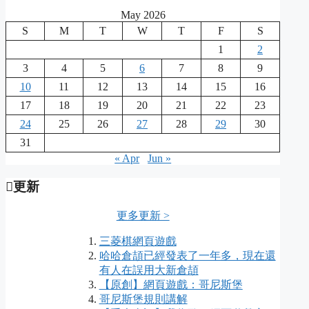
May 2026
S
M
T
W
T
F
S
1
2
3
4
5
6
7
8
9
10
11
12
13
14
15
16
17
18
19
20
21
22
23
24
25
26
27
28
29
30
31
« Apr
Jun »
更新
更多更新 >
三菱棋網頁遊戲
哈哈倉頡已經發表了一年多，現在還
有人在誤用大新倉頡
【原創】網頁遊戲：哥尼斯堡
哥尼斯堡規則講解