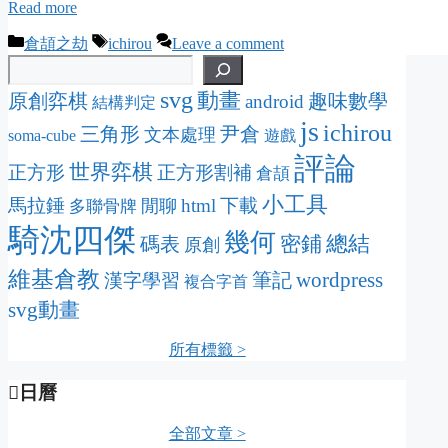
Read more
Categories
Tags
倉頡之劫
ichirou
Leave a comment
svg
動畫
原創弈棋
趣味數學
android
結構判定
js
ichirou
三角形
尹倉
文本處理
soma-cube
遊戲
評論
世界弈棋
正方形
正方形割補
倉頡
小工具
馬拉錘
html
下載
閒聊
多聯骨牌
騎沈四傑
幾何
密鋪
總結
碼表
原創
維基倉教
wordpress
筆記
漢字學習
複合字首
svg動畫
所有標籤 >
日曆
全部文章 >