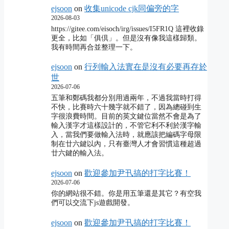
ejsoon
on
收集unicode cjk同偏旁的字
2026-08-03
https://gitee.com/eisoch/irg/issues/I5FR1Q 這裡收錄
更全，比如「俱倶」。但是沒有像我這樣歸類。
我有時間再合並整理一下。
ejsoon
on
行列輸入法實在是沒有必要再存於
世
2026-07-06
五筆和鄭碼我都分別用過兩年，不過我當時打得
不快，比賽時六十幾字就不錯了，因為總碰到生
字很浪費時間。目前的英文鍵位當然不會是為了
輸入漢字才這樣設計的，不管它利不利於漢字輸
入，當我們要做輸入法時，就應該把編碼字母限
制在廿六鍵以內，只有臺灣人才會習慣這種超過
廿六鍵的輸入法。
ejsoon
on
歡迎參加尹卂搞的打字比賽！
2026-07-06
你的網站很不錯。你是用五筆還是其它？有空我
們可以交流下js遊戲開發。
ejsoon
on
歡迎參加尹卂搞的打字比賽！