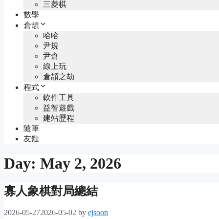
三菱棋
數學
倉頡
哈哈
尹規
尹倉
線上玩
倉頡之劫
程式
軟件工具
益智遊戲
建站歷程
隨筆
友鏈
Day:
May 2, 2026
寡人象棋對局總結
2026-05-27
2026-05-02
by
ejsoon