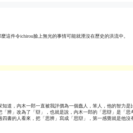
那麼這件令ichirou臉上無光的事情可能就湮沒在歷史的洪流中。
家知道，內木一郎一直被我評價為一個蠢人，笨人，他的智力是
把「辨」改為了「辯」，也就是說，內木一郎的「思辯」是「思
過四書的人看來，把「思辨」寫成「思辯」，第一感覺就是他沒