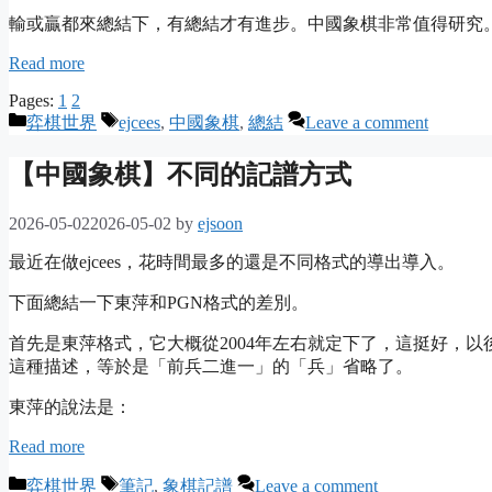
輸或贏都來總結下，有總結才有進步。中國象棋非常值得研究
Read more
Pages:
1
2
Categories
Tags
弈棋世界
ejcees
,
中國象棋
,
總結
Leave a comment
【中國象棋】不同的記譜方式
2026-05-02
2026-05-02
by
ejsoon
最近在做ejcees，花時間最多的還是不同格式的導出導入。
下面總結一下東萍和PGN格式的差別。
首先是東萍格式，它大概從2004年左右就定下了，這挺好，
這種描述，等於是「前兵二進一」的「兵」省略了。
東萍的說法是：
Read more
Categories
Tags
弈棋世界
筆記
,
象棋記譜
Leave a comment