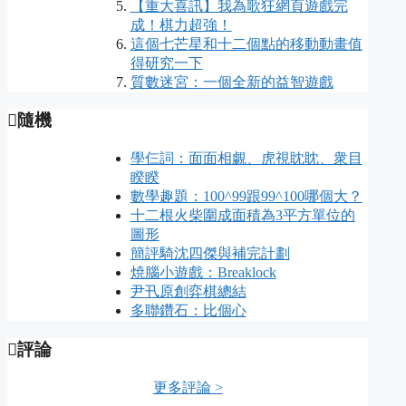
【重大喜訊】我為歌狂網頁遊戲完
成！棋力超強！
這個七芒星和十二個點的移動動畫值
得研究一下
質數迷宮：一個全新的益智遊戲
隨機
學仨詞：面面相覷、虎視眈眈、衆目
睽睽
數學趣題：100^99跟99^100哪個大？
十二根火柴圍成面積為3平方單位的
圖形
簡評騎沈四傑與補完計劃
焼腦小遊戲：Breaklock
尹卂原創弈棋總結
多聯鑽石：比個心
評論
更多評論 >