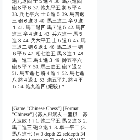
炮九退四 士５進４ 36. 馬六進四
砲８平６ 37. 炮九平五 將５平４
38. 兵七平六 士６進５ 39. 馬四退
三 砲６進３ 40. 馬三進二 卒９進
１ 41. 馬二退四 馬７退５ 42. 馬四
進三 卒４進１ 43. 兵六進一 馬５
進３ 44. 兵六平五 士５退６ 45. 馬
三退二 砲６退１ 46. 馬二退一 砲
６平５ 47. 相七進五 馬３進１ 48.
馬一進三 馬１進３ 49. 帥五平六
砲５平７ 50. 馬三進五 砲７退２
51. 馬五進七 將４進１ 52. 馬七進
八 將４退１ 53. 炮五平九 將４平
５ 54. 炮九進四{絕殺} *
[Game "Chinese Chess"] [Format
"Chinese"] {寡人跟網友一盤棋，寡
人速敗！} 1. 炮二平五 馬２進３ 2.
馬二進三 砲２退１ 3. 車一平二 (3.
馬八進七 {w 3 depth 22 seldepth 34