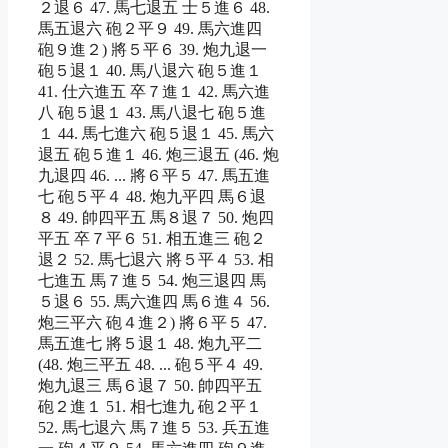
２退６ 47. 馬七退五 士５進６ 48.
馬五退六 砲２平９ 49. 馬六進四
砲９進２) 將５平６ 39. 炮九退一
砲５退１ 40. 馬八退六 砲５進１
41. 仕六進五 卒７進１ 42. 馬六進
八 砲５退１ 43. 馬八退七 砲５進
１ 44. 馬七進六 砲５退１ 45. 馬六
退五 砲５進１ 46. 炮三退五 (46. 炮
九退四 46. ... 將６平５ 47. 馬五進
七 砲５平４ 48. 炮九平四 馬６退
８ 49. 帥四平五 馬８退７ 50. 炮四
平五 卒７平６ 51. 相五進三 砲２
退２ 52. 馬七退六 將５平４ 53. 相
七進五 馬７進５ 54. 炮三退四 馬
５退６ 55. 馬六進四 馬６進４ 56.
炮三平六 砲４進２) 將６平５ 47.
馬五進七 將５退１ 48. 炮九平二
(48. 炮三平五 48. ... 砲５平４ 49.
炮九退三 馬６退７ 50. 帥四平五
砲２進１ 51. 相七進九 砲２平１
52. 馬七退六 馬７進５ 53. 兵五進