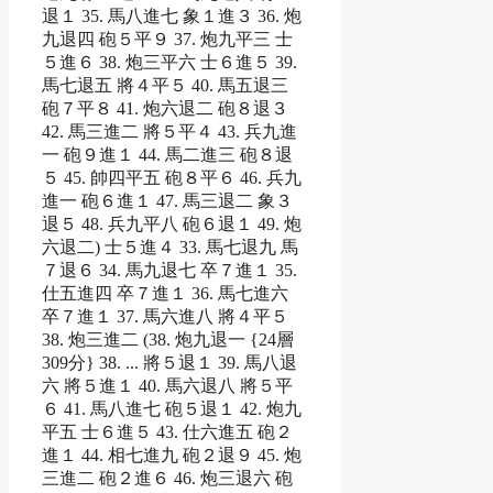
退１ 35. 馬八進七 象１進３ 36. 炮
九退四 砲５平９ 37. 炮九平三 士
５進６ 38. 炮三平六 士６進５ 39.
馬七退五 將４平５ 40. 馬五退三
砲７平８ 41. 炮六退二 砲８退３
42. 馬三進二 將５平４ 43. 兵九進
一 砲９進１ 44. 馬二進三 砲８退
５ 45. 帥四平五 砲８平６ 46. 兵九
進一 砲６進１ 47. 馬三退二 象３
退５ 48. 兵九平八 砲６退１ 49. 炮
六退二) 士５進４ 33. 馬七退九 馬
７退６ 34. 馬九退七 卒７進１ 35.
仕五進四 卒７進１ 36. 馬七進六
卒７進１ 37. 馬六進八 將４平５
38. 炮三進二 (38. 炮九退一 {24層
309分} 38. ... 將５退１ 39. 馬八退
六 將５進１ 40. 馬六退八 將５平
６ 41. 馬八進七 砲５退１ 42. 炮九
平五 士６進５ 43. 仕六進五 砲２
進１ 44. 相七進九 砲２退９ 45. 炮
三進二 砲２進６ 46. 炮三退六 砲