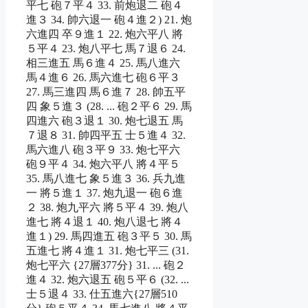
平七 砲７平４ 33. 前炮退二 砲４
進３ 34. 帥六退一 砲４進２) 21. 炮
六進四 卒９進１ 22. 炮六平八 將
５平４ 23. 炮八平七 馬７退６ 24.
相三進五 馬６進４ 25. 馬八進六
馬４進６ 26. 馬六進七 砲６平３
27. 馬三進四 馬６進７ 28. 帥五平
四 象５進３ (28. ... 砲２平６ 29. 馬
四進六 砲３退１ 30. 炮七退五 馬
７退８ 31. 帥四平五 士５進４ 32.
馬六進八 砲３平９ 33. 炮七平六
砲９平４ 34. 炮六平八 將４平５
35. 馬八進七 象５進３ 36. 兵九進
一 將５進１ 37. 炮九退一 砲６進
２ 38. 炮九平六 將５平４ 39. 炮八
進七 將４退１ 40. 炮八退七 將４
進１) 29. 馬四進五 砲３平５ 30. 馬
五進七 將４進１ 31. 炮七平三 (31.
炮七平六 {27層377分} 31. ... 砲２
進４ 32. 炮六退五 砲５平６ (32. ...
士５退４ 33. 仕五進六{27層510