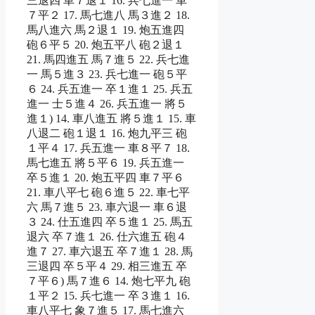
三退四 車７退１ 16. 兵七進一 車
７平２ 17. 馬七進八 馬３進２ 18.
馬八進六 馬２退１ 19. 炮五進四
砲６平５ 20. 炮五平八 砲２退１
21. 馬四進五 馬７進５ 22. 兵七進
一 馬５進３ 23. 兵七進一 砲５平
６ 24. 兵五進一 卒１進１ 25. 兵五
進一 士５進４ 26. 兵五進一 將５
進１) 14. 車八進五 將５進１ 15. 車
八退二 砲１退１ 16. 炮九平三 砲
１平４ 17. 兵五進一 車８平７ 18.
馬七進五 將５平６ 19. 兵五進一
卒５進１ 20. 炮五平四 車７平６
21. 車八平七 砲６進５ 22. 車七平
六 馬７進５ 23. 車六退一 車６退
３ 24. 仕五進四 卒５進１ 25. 馬五
退六 卒７進１ 26. 仕六進五 砲４
進７ 27. 車六退五 卒７進１ 28. 馬
三退四 卒５平４ 29. 相三進五 卒
７平６) 馬７進６ 14. 炮七平九 砲
１平２ 15. 兵七進一 卒３進１ 16.
車八平七 象７進５ 17. 馬七進六