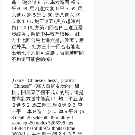
進一 砲２退８ 57. 馬六進四 將５
平６ 58. 馬四進六 將６平５ 59. 馬
六進八 將５進１ 60. 馬八進六 將
５退１ 61. 炮三退五{黑方超時判
負} 1-0 {紅方第四回合四士進五是
步緩著，應挺中兵較為積極。 紅
方十七回合馬七進六是步敗著，應
跳外馬。 紅方三十一回合若能走
出炮七平六則可速勝，否則若時間
不夠還可能會輸掉}
[Game "Chinese Chess"] [Format
"Chinese"] {寡人跟網友玩的一盤
棋，開局棄了個不成立的馬，還是
要靠對方送才能贏} 1. 炮二平五 象
３進５ 2. 馬二進三 馬８進９ 3. 車
一平二 車９進１ (3. ... 車９平８ {b
3 depth 26 seldepth 39 multipv 1
score cp -50 nodes 5286998 nps
146844 hashfull 972 tbhits 0 time
36004} 4. 兵七進一 砲２平３ 5. 馬