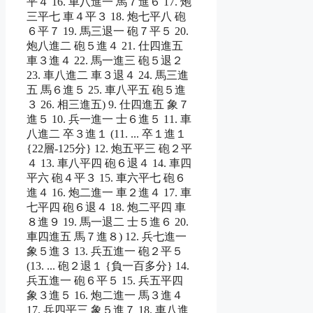
平４ 16. 車八進一 馬７進６ 17. 炮
三平七 車４平３ 18. 炮七平八 砲
６平７ 19. 馬三退一 砲７平５ 20.
炮八進二 砲５進４ 21. 仕四進五
車３進４ 22. 馬一進三 砲５退２
23. 車八進二 車３退４ 24. 馬三進
五 馬６進５ 25. 車八平五 砲５進
３ 26. 相三進五) 9. 仕四進五 象７
進５ 10. 兵一進一 士６進５ 11. 車
八進二 卒３進１ (11. ... 卒１進１
{22層-125分} 12. 炮五平三 砲２平
４ 13. 車八平四 砲６退４ 14. 車四
平六 砲４平３ 15. 車六平七 砲６
進４ 16. 炮二進一 車２進４ 17. 車
七平四 砲６退４ 18. 炮二平四 車
８進９ 19. 馬一退二 士５進６ 20.
車四進五 馬７進８) 12. 兵七進一
象５進３ 13. 兵五進一 砲２平５
(13. ... 砲２退１ {負一百多分} 14.
兵五進一 砲６平５ 15. 兵五平四
象３進５ 16. 炮二進一 馬３進４
17. 兵四平三 象５進７ 18. 車八進