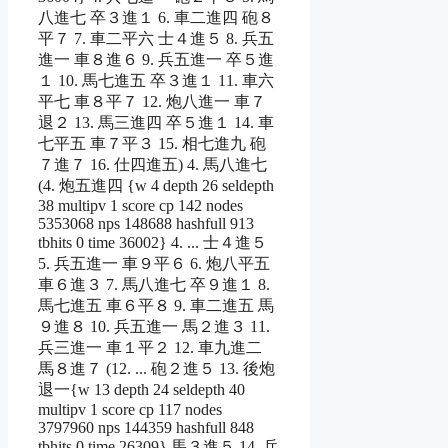
八進七 卒３進１ 6. 車二進四 砲８
平７ 7. 車二平六 士４進５ 8. 兵五
進一 車８進６ 9. 兵五進一 卒５進
１ 10. 馬七進五 卒３進１ 11. 車六
平七 車８平７ 12. 炮八進一 車７
退２ 13. 馬三進四 卒５進１ 14. 車
七平五 車７平３ 15. 相七進九 砲
７進７ 16. 仕四進五) 4. 馬八進七
(4. 炮五進四 {w 4 depth 26 seldepth
38 multipv 1 score cp 142 nodes
5353068 nps 148688 hashfull 913
tbhits 0 time 36002} 4. ... 士４進５
5. 兵五進一 車９平６ 6. 炮八平五
車６進３ 7. 馬八進七 卒９進１ 8.
馬七進五 車６平８ 9. 車二進五 馬
９進８ 10. 兵五進一 馬２進３ 11.
兵三進一 車１平２ 12. 車九進二
馬８進７ (12. ... 砲２進５ 13. 後炮
退一{w 13 depth 24 seldepth 40
multipv 1 score cp 117 nodes
3797960 nps 144359 hashfull 848
tbhits 0 time 26309} 馬３進５ 14. 兵