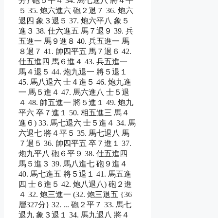
分} 砲５平４ 34. 馬七進八 將４平
５ 35. 炮六進六 砲２退７ 36. 炮六
退四 象３退５ 37. 炮六平八 象５
進３ 38. 仕六進五 馬７退９ 39. 兵
五進一 馬９進８ 40. 兵五進一 馬
８退７ 41. 帥四平五 馬７退６ 42.
仕五進四 馬６進４ 43. 兵五進一
馬４退５ 44. 炮九退一 將５退１
45. 馬八退六 士４進５ 46. 炮九進
一 馬５進４ 47. 馬六進八 士５退
４ 48. 帥五進一 將５進１ 49. 炮九
平六 卒７進１ 50. 相五進三 馬４
進６) 33. 馬七退六 士５進４ 34. 馬
六退七 將４平５ 35. 馬七退八 馬
７退５ 36. 帥四平五 卒７進１ 37.
炮九平八 砲６平９ 38. 仕五進四
馬５進３ 39. 馬八進七 砲９進４
40. 馬七進五 將５退１ 41. 馬五進
四 士６進５ 42. 炮八退八) 砲２進
４ 32. 炮三進一 (32. 炮三退五 {36
層327分} 32. ... 砲２平７ 33. 馬七
退九 象３退１ 34. 馬九退八 將４