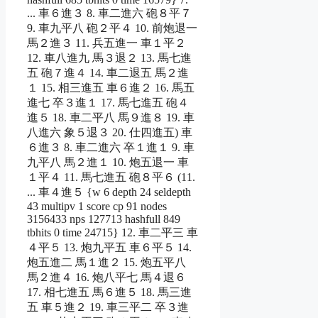
... 車６進３ 8. 車二進六 砲８平７
9. 車九平八 砲２平４ 10. 前炮退一
馬２進３ 11. 兵五進一 車１平２
12. 車八進九 馬３退２ 13. 馬七進
五 砲７進４ 14. 車二退五 馬２進
１ 15. 相三進五 車６進２ 16. 馬五
進七 卒３進１ 17. 馬七進五 砲４
進５ 18. 車二平八 馬９進８ 19. 車
八進六 象５退３ 20. 仕四進五) 車
６進３ 8. 車二進六 卒１進１ 9. 車
九平八 馬２進１ 10. 炮五退一 車
１平４ 11. 馬七進五 砲８平６ (11.
... 車４進５ {w 6 depth 24 seldepth
43 multipv 1 score cp 91 nodes
3156433 nps 127713 hashfull 849
tbhits 0 time 24715} 12. 車二平三 車
４平５ 13. 炮九平五 車６平５ 14.
炮五進二 馬１進２ 15. 炮五平八
馬２進４ 16. 炮八平七 馬４退６
17. 相七進五 馬６進５ 18. 馬三進
五 車５進２ 19. 車三平二 卒３進