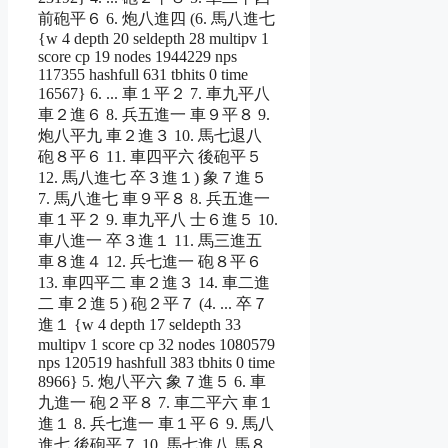
前砲平６ 6. 炮八進四 (6. 馬八進七
{w 4 depth 20 seldepth 28 multipv 1
score cp 19 nodes 1944229 nps
117355 hashfull 631 tbhits 0 time
16567} 6. ... 車１平２ 7. 車九平八
車２進６ 8. 兵五進一 車９平８ 9.
炮八平九 車２進３ 10. 馬七退八
砲８平６ 11. 車四平六 後砲平５
12. 馬八進七 卒３進１) 象７進５
7. 馬八進七 車９平８ 8. 兵五進一
車１平２ 9. 車九平八 士６進５ 10.
車八進一 卒３進１ 11. 馬三進五
車８進４ 12. 兵七進一 砲８平６
13. 車四平二 車２進３ 14. 車二進
二 車２進５) 砲２平７ (4. ... 卒７
進１ {w 4 depth 17 seldepth 33
multipv 1 score cp 32 nodes 1080579
nps 120519 hashfull 383 tbhits 0 time
8966} 5. 炮八平六 象７進５ 6. 車
九進一 砲２平８ 7. 車二平六 車１
進１ 8. 兵七進一 車１平６ 9. 馬八
進七 後砲平７ 10. 馬七進八 馬８