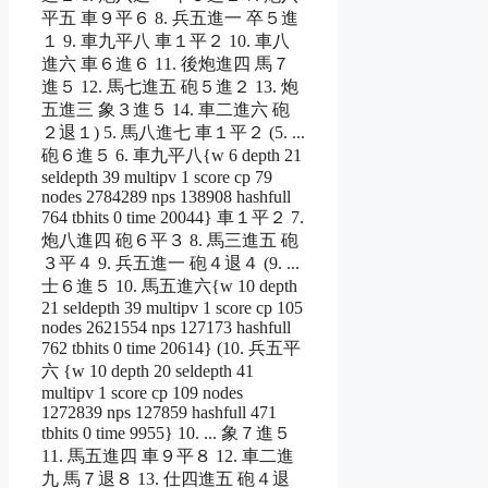
平五 車９平６ 8. 兵五進一 卒５進
１ 9. 車九平八 車１平２ 10. 車八
進六 車６進６ 11. 後炮進四 馬７
進５ 12. 馬七進五 砲５進２ 13. 炮
五進三 象３進５ 14. 車二進六 砲
２退１) 5. 馬八進七 車１平２ (5. ...
砲６進５ 6. 車九平八{w 6 depth 21
seldepth 39 multipv 1 score cp 79
nodes 2784289 nps 138908 hashfull
764 tbhits 0 time 20044} 車１平２ 7.
炮八進四 砲６平３ 8. 馬三進五 砲
３平４ 9. 兵五進一 砲４退４ (9. ...
士６進５ 10. 馬五進六{w 10 depth
21 seldepth 39 multipv 1 score cp 105
nodes 2621554 nps 127173 hashfull
762 tbhits 0 time 20614} (10. 兵五平
六 {w 10 depth 20 seldepth 41
multipv 1 score cp 109 nodes
1272839 nps 127859 hashfull 471
tbhits 0 time 9955} 10. ... 象７進５
11. 馬五進四 車９平８ 12. 車二進
九 馬７退８ 13. 仕四進五 砲４退