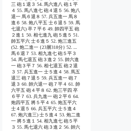
三 砲１退３ 54. 馬六進八 砲１平
４ 55. 馬八進七 砲４退５ 56. 炮八
退一 馬６退８ 57. 兵五進一 馬８
進６ 58. 炮八平五 士６退５ 59. 馬
七退六) 卒７平６ 49. 帥四平五 砲
２進１ 50. 相七進九 砲５進５ 51.
帥五平六 士６進５ 52. 炮三進五
(52. 炮二進一 {23層318分} 52. ...
馬６退７ 53. 相九進七 砲５平３
54. 馬七退五 砲３進２ 55. 帥六進
一 砲３平７ 56. 相七退五 砲２退
３ 57. 兵五進一 士５進４ 58. 馬五
退三 砲７退５ 59. 兵五進一 砲７
退３ 60. 帥六退一 砲７平４ 61. 帥
六平五 砲４平８ 62. 炮三平四 卒
６平７ 63. 兵九進一 砲２平６ 64.
炮四平五 將５平４ 65. 炮五平六
士４退５ 66. 兵五平六 士５進４
67. 炮六進三) 士５進４ 53. 炮二進
一 將５進１ 54. 相九進七 砲５平
３ 55. 馬七退六 砲３進２ 56. 帥六