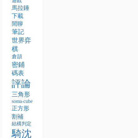
遊戲
馬拉錘
下載
閒聊
筆記
世界弈
棋
倉頡
密鋪
碼表
評論
三角形
soma-cube
正方形
割補
結構判定
騎沈