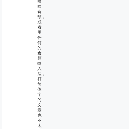
哈
哈
倉
頡，
或
者
用
任
何
的
倉
頡
輸
入
法，
打
简
体
字
的
文
章
也
不
太