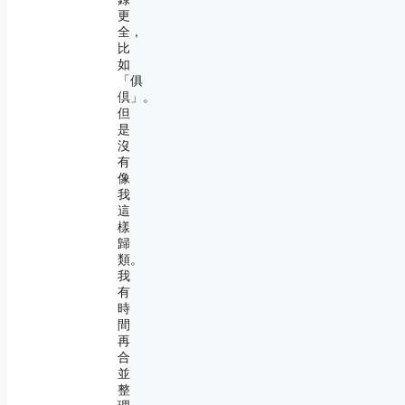
更
全，
比
如
「俱
倶」。
但
是
沒
有
像
我
這
樣
歸
類。
我
有
時
間
再
合
並
整