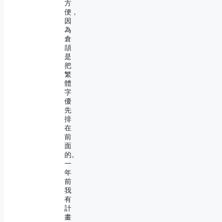
方
便，
因
為
倉
頡
是
把
繁
體
字
優
先
排
在
前
面
的。
一
年
前
我
有
計
畫