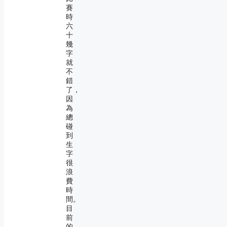
賽
時
六
十
幾
字
就
不
錯
了，
因
為
總
碰
到
生
字
很
浪
費
時
間。
目
前
的