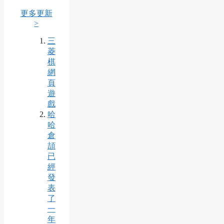
更多更新
>
三
菱
棋
網
頁
遊
戲
哈
哈
倉
頡
已
經
發
表
了
一
年