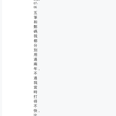
07-
06
五
筆
和
鄭
碼
我
都
分
別
用
過
兩
年，
不
過
我
當
時
打
得
不
快，
比