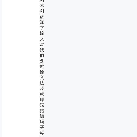
利
不
利
於
漢
字
輸
入，
當
我
們
要
做
輸
入
法
時，
就
應
該
把
編
碼
字
母