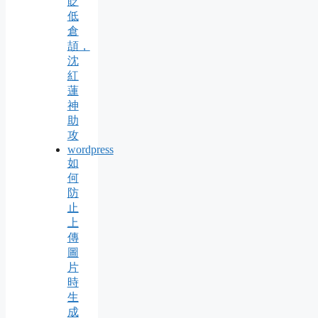
貶
低
倉
頡，
沈
紅
蓮
神
助
攻
wordpress
如
何
防
止
上
傳
圖
片
時
生
成