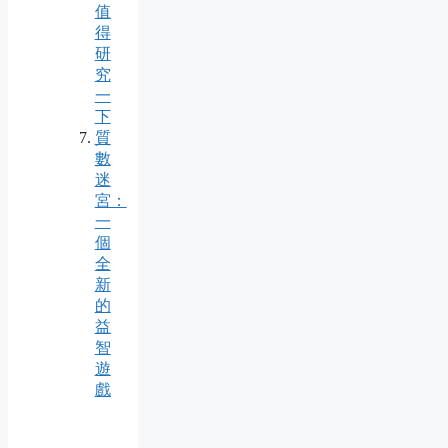
值
得
研
究
一
下
質
數
迷
宮：
一
個
全
新
的
益
智
遊
戲