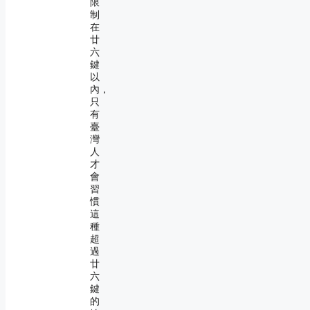
限
制
在
廿
六
鍵
以
內，
只
有
臺
灣
人
才
會
習
慣
這
種
超
過
廿
六
鍵
的