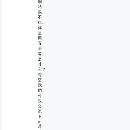
網
站
很
不
錯。
你
是
用
五
筆
還
是
其
它？
有
空
我
們
可
以
交
流
下
js
遊