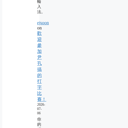
輸
入
法。
ejsoon
on
歡
迎
參
加
尹
卂
搞
的
打
字
比
賽！
2026-
07-
06
你
的