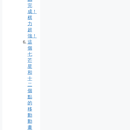
完
成！
棋
力
超
強！
這
個
七
芒
星
和
十
二
個
點
的
移
動
動
畫