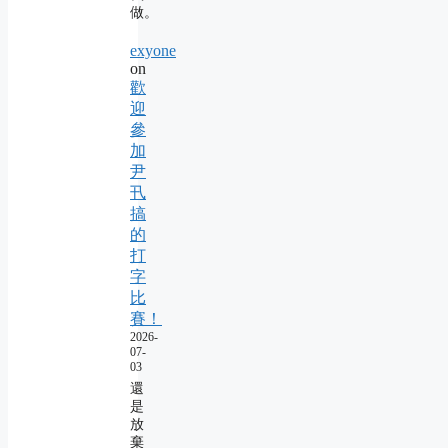
做。
exyone
on
歡
迎
參
加
尹
卂
搞
的
打
字
比
賽！
2026-
07-
03
還
是
放
棄