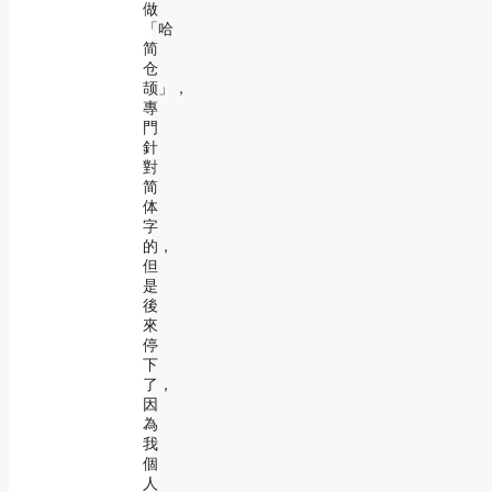
做
「哈
简
仓
颉」，
專
門
針
對
简
体
字
的，
但
是
後
來
停
下
了，
因
為
我
個
人