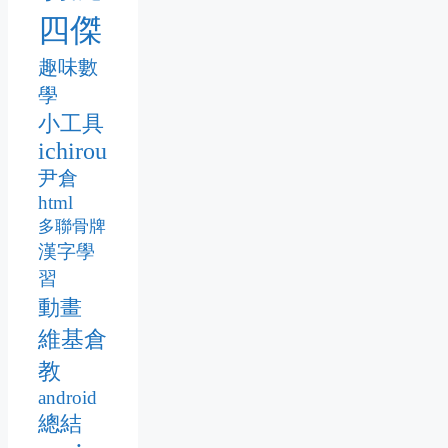
四傑
趣味數
學
小工具
ichirou
尹倉
html
多聯骨牌
漢字學
習
動畫
維基倉
教
android
總結