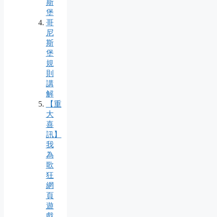
斯
堡
哥
尼
斯
堡
規
則
講
解
【重
大
喜
訊】
我
為
歌
狂
網
頁
遊
戲