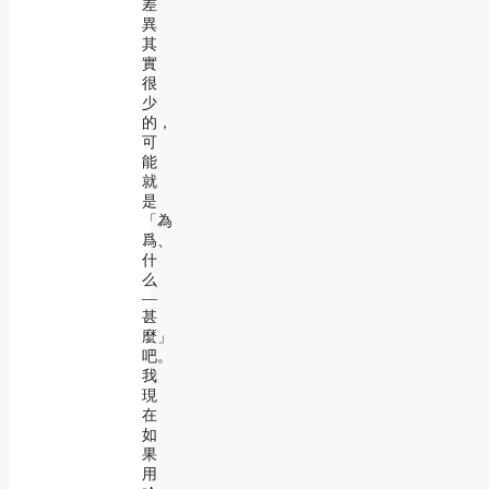
差
異
其
實
很
少
的，
可
能
就
是
「為
爲、
什
么
―
甚
麼」
吧。
我
現
在
如
果
用