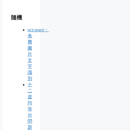
隨機
ocr.space：
免
費
圖
片
文
字
識
別
十
二
道
均
等
分
問
題