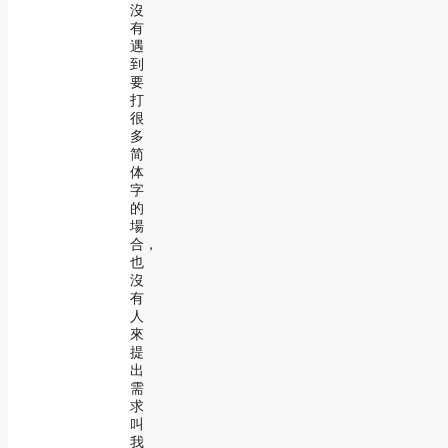
沒
有
遇
到
要
打
很
多
简
体
字
的
場
合，
也
沒
有
人
來
提
出
需
求
叫
我