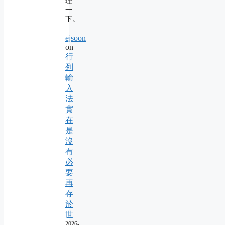
理
一
下。
ejsoon
on
行
列
輸
入
法
實
在
是
沒
有
必
要
再
存
於
世
2026-