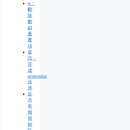
js：
刪
除
數
組
重
覆
項
喜
訊：
完
成
pentomino
泳
池
近
月
有
個
視
頻