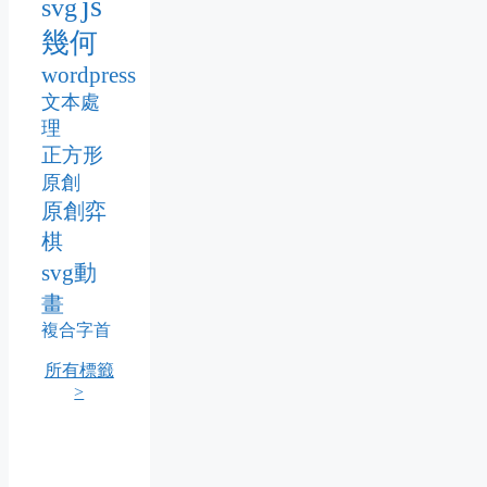
js
svg
幾何
wordpress
文本處
理
正方形
原創
原創弈
棋
svg動
畫
複合字首
所有標籤
>