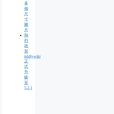
多
個
尺
寸
圖
片
熱
烈
祝
賀
tiddlywiki
正
式
升
級
至
5.2.1