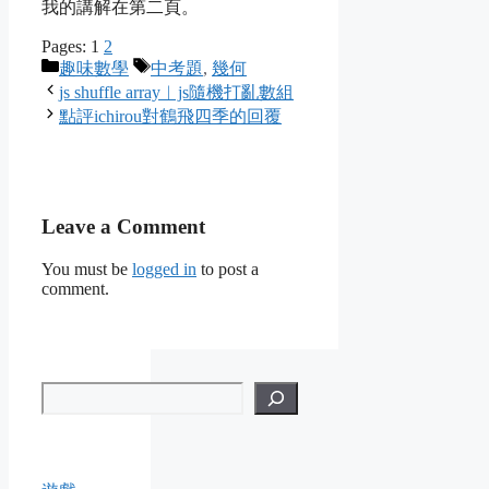
我的講解在第二頁。
Pages:
1
2
Categories
Tags
趣味數學
中考題
,
幾何
js shuffle array︱js隨機打亂數組
點評ichirou對鶴飛四季的回覆
Leave a Comment
You must be
logged in
to post a
comment.