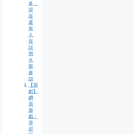
多，
現
在
還
有
人
在
誤
用
大
新
倉
頡
【原
創】
網
頁
遊
戲：
哥
尼