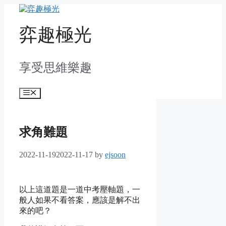
Skip
to
content
弈趣極光
享受思維樂趣
Menu
求角難題
2022-11-19
2022-11-17
by
ejsoon
以上這道題是一道中考壓軸題，一
般人如果不看答案，應該是解不出
來的吧？