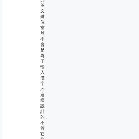
英
文
鍵
位
當
然
不
會
是
為
了
輸
入
漢
字
才
這
樣
設
計
的，
不
管
它