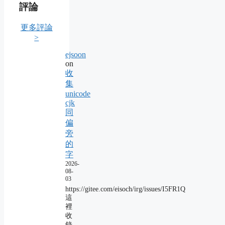
評論
更多評論
>
ejsoon
on
收
集
unicode
cjk
同
偏
旁
的
字
2026-
08-
03
https://gitee.com/eisoch/irg/issues/I5FR1Q
這
裡
收
錄