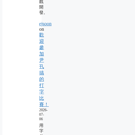
戲
開
發。
ejsoon
on
歡
迎
參
加
尹
卂
搞
的
打
字
比
賽！
2026-
07-
06
用
字