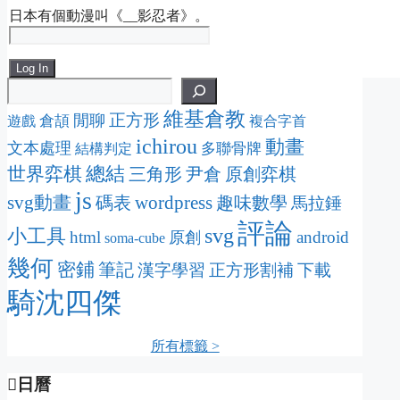
日本有個動漫叫《__影忍者》。
Log In
維基倉教
正方形
閒聊
倉頡
遊戲
複合字首
ichirou
動畫
文本處理
多聯骨牌
結構判定
總結
世界弈棋
三角形
尹倉
原創弈棋
js
svg動畫
wordpress
碼表
趣味數學
馬拉錘
評論
svg
小工具
html
android
原創
soma-cube
幾何
密鋪
筆記
漢字學習
正方形割補
下載
騎沈四傑
所有標籤 >
日曆