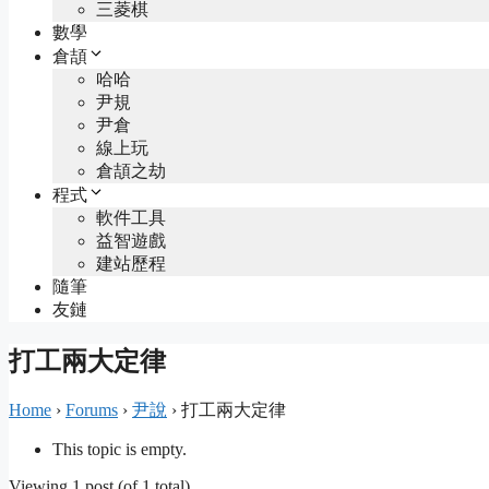
三菱棋
數學
倉頡
哈哈
尹規
尹倉
線上玩
倉頡之劫
程式
軟件工具
益智遊戲
建站歷程
隨筆
友鏈
打工兩大定律
Home
›
Forums
›
尹說
›
打工兩大定律
This topic is empty.
Viewing 1 post (of 1 total)