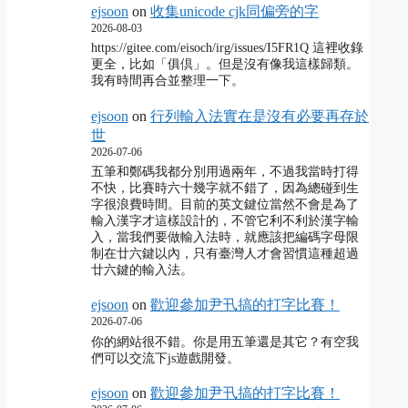
ejsoon
on
收集unicode cjk同偏旁的字
2026-08-03
https://gitee.com/eisoch/irg/issues/I5FR1Q 這裡收錄
更全，比如「俱倶」。但是沒有像我這樣歸類。
我有時間再合並整理一下。
ejsoon
on
行列輸入法實在是沒有必要再存於
世
2026-07-06
五筆和鄭碼我都分別用過兩年，不過我當時打得
不快，比賽時六十幾字就不錯了，因為總碰到生
字很浪費時間。目前的英文鍵位當然不會是為了
輸入漢字才這樣設計的，不管它利不利於漢字輸
入，當我們要做輸入法時，就應該把編碼字母限
制在廿六鍵以內，只有臺灣人才會習慣這種超過
廿六鍵的輸入法。
ejsoon
on
歡迎參加尹卂搞的打字比賽！
2026-07-06
你的網站很不錯。你是用五筆還是其它？有空我
們可以交流下js遊戲開發。
ejsoon
on
歡迎參加尹卂搞的打字比賽！