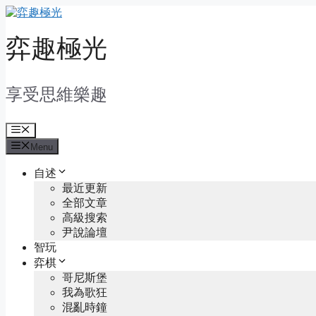
Skip
to
content
弈趣極光
享受思維樂趣
Menu
Menu
自述
最近更新
全部文章
高級搜索
尹說論壇
智玩
弈棋
哥尼斯堡
我為歌狂
混亂時鐘