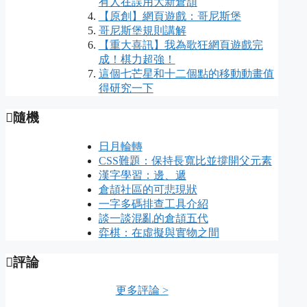
有人在誤用大新倉頡
【原創】網頁遊戲：哥尼斯堡
哥尼斯堡規則講解
【重大喜訊】我為歌狂網頁遊戲完
成！棋力超強！
這個七芒星和十二個點的移動動畫值
得研究一下
隨機
日月輪轉
CSS難題：保持長寬比並撐開父元素
漢字學習：邊、遞
倉頡社區的可悲現狀
一字多碼排查工具介紹
談一談混亂的倉頡五代
弈棋：在虛擬與實物之間
評論
更多評論 >