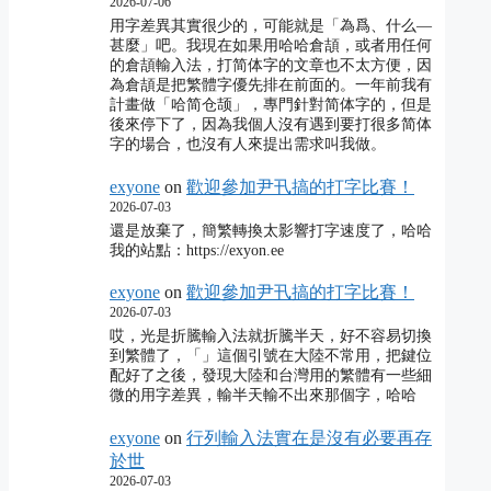
2026-07-06
用字差異其實很少的，可能就是「為爲、什么―
甚麼」吧。我現在如果用哈哈倉頡，或者用任何
的倉頡輸入法，打简体字的文章也不太方便，因
為倉頡是把繁體字優先排在前面的。一年前我有
計畫做「哈简仓颉」，專門針對简体字的，但是
後來停下了，因為我個人沒有遇到要打很多简体
字的場合，也沒有人來提出需求叫我做。
exyone
on
歡迎參加尹卂搞的打字比賽！
2026-07-03
還是放棄了，簡繁轉換太影響打字速度了，哈哈
我的站點：https://exyon.ee
exyone
on
歡迎參加尹卂搞的打字比賽！
2026-07-03
哎，光是折騰輸入法就折騰半天，好不容易切換
到繁體了，「」這個引號在大陸不常用，把鍵位
配好了之後，發現大陸和台灣用的繁體有一些細
微的用字差異，輸半天輸不出來那個字，哈哈
exyone
on
行列輸入法實在是沒有必要再存
於世
2026-07-03