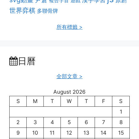
尹倉
漢字學習
原創
複合字首
遊戲
世界弈棋
多聯骨牌
所有標籤 >
日曆
全部文章 >
August 2026
S
M
T
W
T
F
S
1
2
3
4
5
6
7
8
9
10
11
12
13
14
15