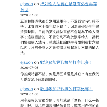
ejsoon
on
行列輸入法實在是沒有必要再存
於世
2026-07-06
五筆和鄭碼我都分別用過兩年，不過我當時打得不
快，比賽時六十幾字就不錯了，因為總碰到生字很
浪費時間。目前的英文鍵位當然不會是為了輸入漢
字才這樣設計的，不管它利不利於漢字輸入，當我
們要做輸入法時，就應該把編碼字母限制在廿六鍵
以內，只有臺灣人才會習慣這種超過廿六鍵的輸入
法。
ejsoon
on
歡迎參加尹卂搞的打字比賽！
2026-07-06
你的網站很不錯。你是用五筆還是其它？有空我們
可以交流下js遊戲開發。
ejsoon
on
歡迎參加尹卂搞的打字比賽！
2026-07-06
用字差異其實很少的，可能就是「為爲、什么―甚
麼」吧。我現在如果用哈哈倉頡，或者用任何的倉