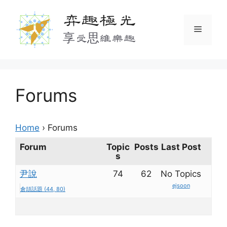
Skip
弈趣極光
to
Menu
content
享受思維樂趣
Forums
Home
›
Forums
Forum
Topic
Posts
Last Post
s
尹說
74
62
No Topics
ejsoon
倉頡話題 (44, 80)