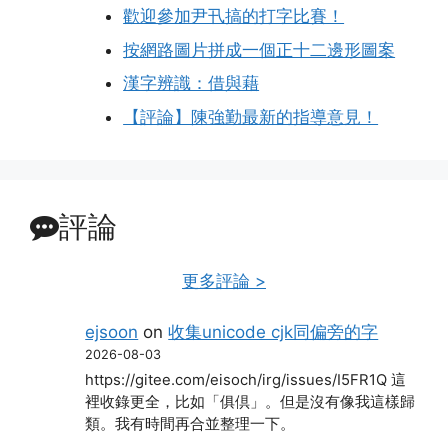
歡迎參加尹卂搞的打字比賽！
按網路圖片拼成一個正十二邊形圖案
漢字辨識：借與藉
【評論】陳強勤最新的指導意見！
評論
更多評論 >
ejsoon
on
收集unicode cjk同偏旁的字
2026-08-03
https://gitee.com/eisoch/irg/issues/I5FR1Q 這
裡收錄更全，比如「俱倶」。但是沒有像我這樣歸
類。我有時間再合並整理一下。