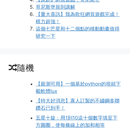
哥尼斯堡規則講解
【重大喜訊】我為歌狂網頁遊戲完成！
棋力超強！
這個七芒星和十二個點的移動動畫值得
研究一下
隨機
【親測可用】一個基於python的視頻下
載軟體lux
【特大好消息】寡人訂製的不鏽鋼多聯
鑽石已到手！
五星十旋：用1到10這十個數字填至下
方圓圈，使每條線上的加和相等