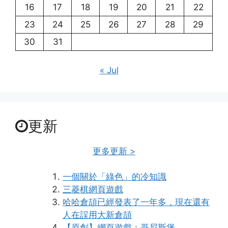
16
17
18
19
20
21
22
23
24
25
26
27
28
29
30
31
« Jul
更新
更多更新 >
一個關於「綠色」的冷知識
三菱棋網頁遊戲
哈哈倉頡已經發表了一年多，現在還有
人在誤用大新倉頡
【原創】網頁遊戲：哥尼斯堡