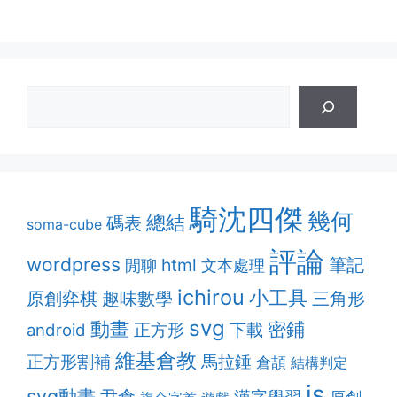
騎沈四傑
幾何
總結
碼表
soma-cube
評論
wordpress
筆記
html
閒聊
文本處理
ichirou
小工具
原創弈棋
趣味數學
三角形
svg
動畫
密鋪
android
正方形
下載
維基倉教
正方形割補
馬拉錘
倉頡
結構判定
js
svg動畫