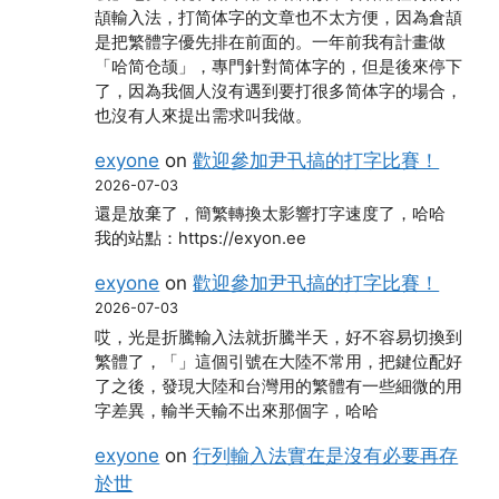
頡輸入法，打简体字的文章也不太方便，因為倉頡
是把繁體字優先排在前面的。一年前我有計畫做
「哈简仓颉」，專門針對简体字的，但是後來停下
了，因為我個人沒有遇到要打很多简体字的場合，
也沒有人來提出需求叫我做。
exyone
on
歡迎參加尹卂搞的打字比賽！
2026-07-03
還是放棄了，簡繁轉換太影響打字速度了，哈哈
我的站點：https://exyon.ee
exyone
on
歡迎參加尹卂搞的打字比賽！
2026-07-03
哎，光是折騰輸入法就折騰半天，好不容易切換到
繁體了，「」這個引號在大陸不常用，把鍵位配好
了之後，發現大陸和台灣用的繁體有一些細微的用
字差異，輸半天輸不出來那個字，哈哈
exyone
on
行列輸入法實在是沒有必要再存
於世