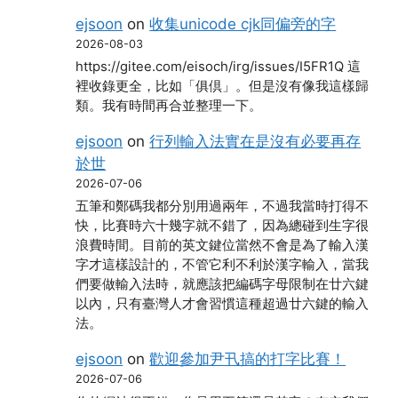
ejsoon
on
收集unicode cjk同偏旁的字
2026-08-03
https://gitee.com/eisoch/irg/issues/I5FR1Q 這
裡收錄更全，比如「俱倶」。但是沒有像我這樣歸
類。我有時間再合並整理一下。
ejsoon
on
行列輸入法實在是沒有必要再存
於世
2026-07-06
五筆和鄭碼我都分別用過兩年，不過我當時打得不
快，比賽時六十幾字就不錯了，因為總碰到生字很
浪費時間。目前的英文鍵位當然不會是為了輸入漢
字才這樣設計的，不管它利不利於漢字輸入，當我
們要做輸入法時，就應該把編碼字母限制在廿六鍵
以內，只有臺灣人才會習慣這種超過廿六鍵的輸入
法。
ejsoon
on
歡迎參加尹卂搞的打字比賽！
2026-07-06