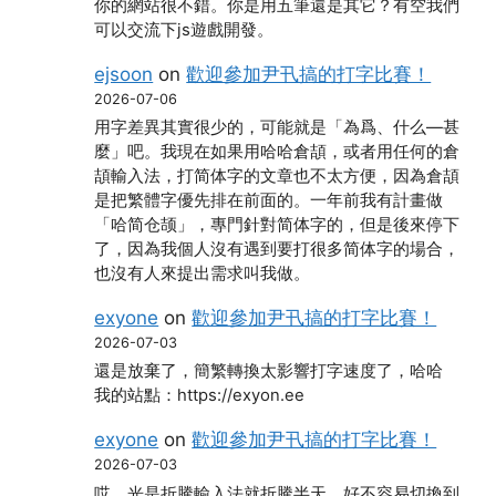
你的網站很不錯。你是用五筆還是其它？有空我們
可以交流下js遊戲開發。
ejsoon
on
歡迎參加尹卂搞的打字比賽！
2026-07-06
用字差異其實很少的，可能就是「為爲、什么―甚
麼」吧。我現在如果用哈哈倉頡，或者用任何的倉
頡輸入法，打简体字的文章也不太方便，因為倉頡
是把繁體字優先排在前面的。一年前我有計畫做
「哈简仓颉」，專門針對简体字的，但是後來停下
了，因為我個人沒有遇到要打很多简体字的場合，
也沒有人來提出需求叫我做。
exyone
on
歡迎參加尹卂搞的打字比賽！
2026-07-03
還是放棄了，簡繁轉換太影響打字速度了，哈哈
我的站點：https://exyon.ee
exyone
on
歡迎參加尹卂搞的打字比賽！
2026-07-03
哎，光是折騰輸入法就折騰半天，好不容易切換到