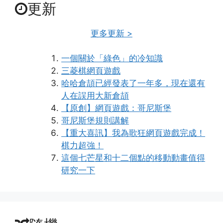
更新
更多更新 >
一個關於「綠色」的冷知識
三菱棋網頁遊戲
哈哈倉頡已經發表了一年多，現在還有
人在誤用大新倉頡
【原創】網頁遊戲：哥尼斯堡
哥尼斯堡規則講解
【重大喜訊】我為歌狂網頁遊戲完成！
棋力超強！
這個七芒星和十二個點的移動動畫值得
研究一下