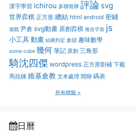
評論
ichirou
svg
漢字學習
多聯骨牌
總結
密鋪
世界弈棋
html
正方形
android
js
svg動畫
原創弈棋
尹倉
遊戲
複合字首
動畫
小工具
趣味數學
結構判定
倉頡
幾何
筆記
三角形
原創
soma-cube
騎沈四傑
wordpress
正方形割補
下載
維基倉教
碼表
馬拉錘
文本處理
閒聊
所有標籤 >
日曆