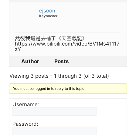
ejsoon
Keymaster
然後我還是去補了《天空戰記》
https://www.bilibili.com/video/BV1Ms41117
zY
Author
Posts
Viewing 3 posts - 1 through 3 (of 3 total)
You must be logged in to reply to this topic.
Username:
Password: