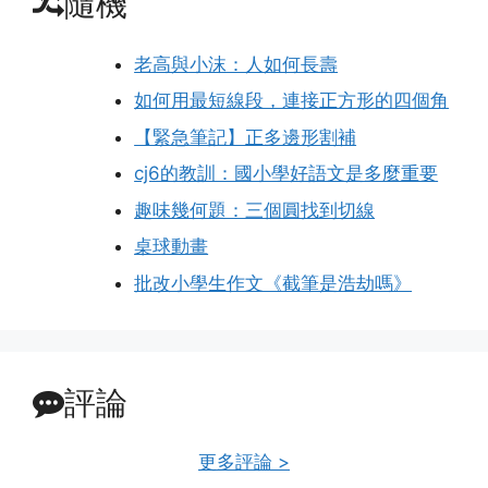
隨機
老高與小沫：人如何長壽
如何用最短線段，連接正方形的四個角
【緊急筆記】正多邊形割補
cj6的教訓：國小學好語文是多麼重要
趣味幾何題：三個圓找到切線
桌球動畫
批改小學生作文《截筆是浩劫嗎》
評論
更多評論 >