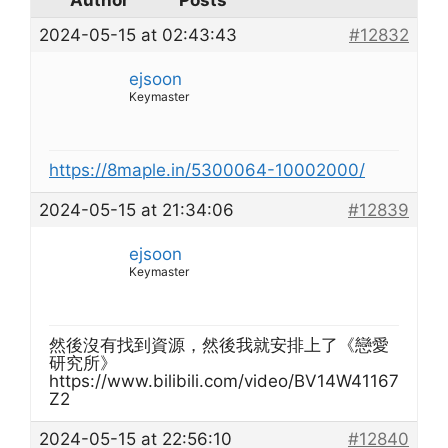
Author
Posts
2024-05-15 at 02:43:43
#12832
ejsoon
Keymaster
https://8maple.in/5300064-10002000/
2024-05-15 at 21:34:06
#12839
ejsoon
Keymaster
然後沒有找到資源，然後我就安排上了《戀愛
研究所》
https://www.bilibili.com/video/BV14W41167
Z2
2024-05-15 at 22:56:10
#12840