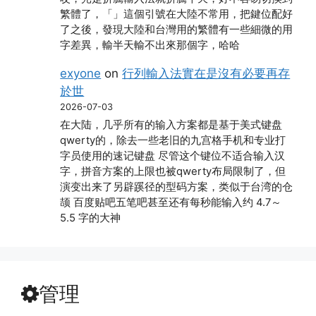
繁體了，「」這個引號在大陸不常用，把鍵位配好
了之後，發現大陸和台灣用的繁體有一些細微的用
字差異，輸半天輸不出來那個字，哈哈
exyone
on
行列輸入法實在是沒有必要再存
於世
2026-07-03
在大陆，几乎所有的输入方案都是基于美式键盘
qwerty的，除去一些老旧的九宫格手机和专业打
字员使用的速记键盘 尽管这个键位不适合输入汉
字，拼音方案的上限也被qwerty布局限制了，但
演变出来了另辟蹊径的型码方案，类似于台湾的仓
颉 百度贴吧五笔吧甚至还有每秒能输入约 4.7～
5.5 字的大神
管理