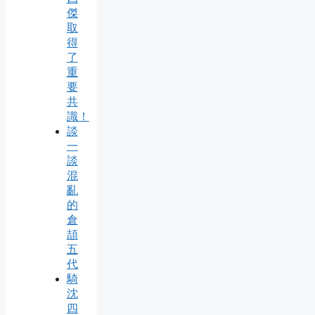
傑
取
得
了
重
要
共
識！
談
一
談
混
亂
的
倉
頡
五
代
騎
沈
四