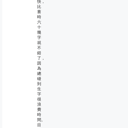
快，
比
賽
時
六
十
幾
字
就
不
錯
了，
因
為
總
碰
到
生
字
很
浪
費
時
間。
目