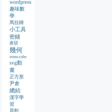
wordpress
趣味數
學
馬拉錘
小工具
密鋪
倉頡
幾何
soma-cube
svg動
畫
正方形
尹倉
總結
漢字學
習
原創