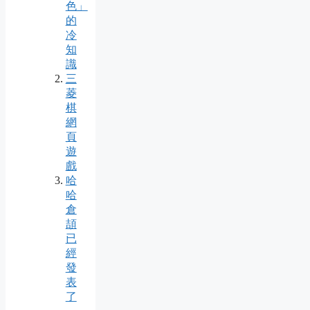
色」
的
冷
知
識
三
菱
棋
網
頁
遊
戲
哈
哈
倉
頡
已
經
發
表
了