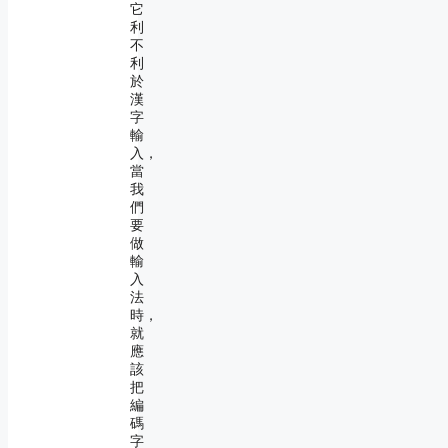
它
利
不
利
於
漢
字
輸
入，
當
我
們
要
做
輸
入
法
時，
就
應
該
把
編
碼
字