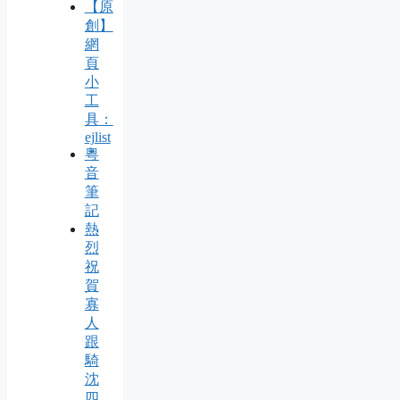
【原
創】
網
頁
小
工
具：
ejlist
粵
音
筆
記
熱
烈
祝
賀
寡
人
跟
騎
沈
四