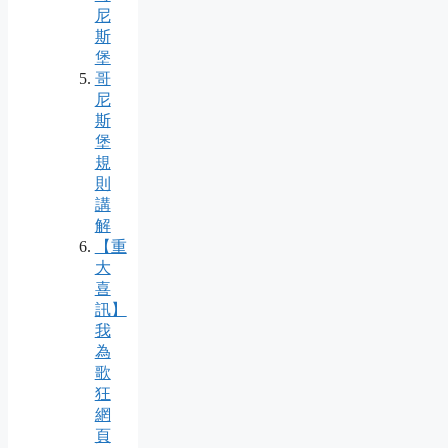
尼
斯
堡
哥
尼
斯
堡
規
則
講
解
【重
大
喜
訊】
我
為
歌
狂
網
頁