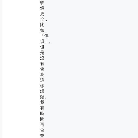
收
錄
更
全，
比
如
「俱
倶」。
但
是
沒
有
像
我
這
樣
歸
類。
我
有
時
間
再
合
並