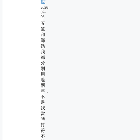
世
2026-
07-
06
五
筆
和
鄭
碼
我
都
分
別
用
過
兩
年，
不
過
我
當
時
打
得
不