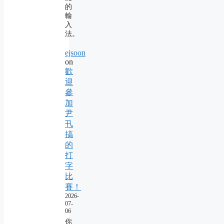
的
輸
入
法。
ejsoon
on
歡
迎
參
加
尹
卂
搞
的
打
字
比
賽！
2026-
07-
06
你