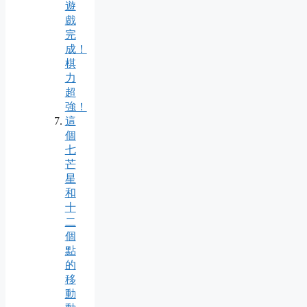
遊
戲
完
成！
棋
力
超
強！
這
個
七
芒
星
和
十
二
個
點
的
移
動