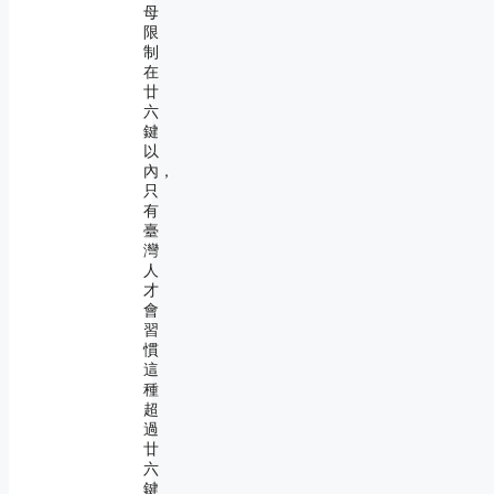
母
限
制
在
廿
六
鍵
以
內，
只
有
臺
灣
人
才
會
習
慣
這
種
超
過
廿
六
鍵