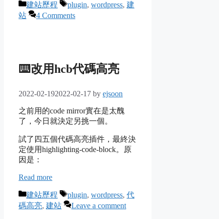
Categories
Tags
建站歷程
plugin
,
wordpress
,
建
站
4 Comments
⌨️改用hcb代碼高亮
2022-02-19
2022-02-17
by
ejsoon
之前用的code mirror實在是太醜
了，今日就決定另挑一個。
試了四五個代碼高亮插件，最終決
定使用highlighting-code-block。原
因是：
Read more
Categories
Tags
建站歷程
plugin
,
wordpress
,
代
碼高亮
,
建站
Leave a comment