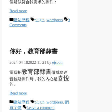
個疑似符合我需求的插件：
Read more
Categories
Tags
建站歷程
plugin
,
wordpress
9
Comments
你好，教育部隸書
2024-04-18
2022-11-21
by
ejsoon
教育部隸書
當我把
做成烏達
喜悅
普拉斯插件時，我的內心是
的。
Read more
Categories
Tags
建站歷程
plugin
,
wordpress
,
網
頁字體
Leave a comment