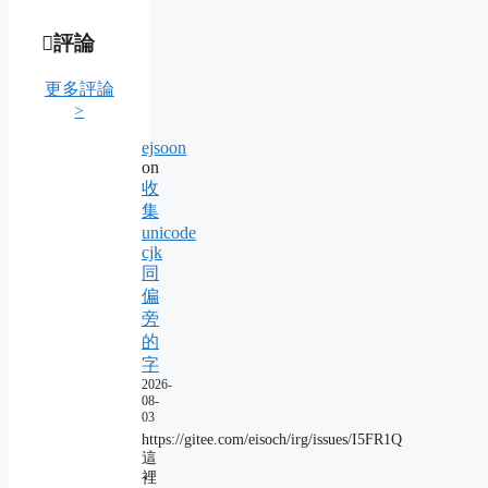
評論
更多評論
>
ejsoon
on
收
集
unicode
cjk
同
偏
旁
的
字
2026-
08-
03
https://gitee.com/eisoch/irg/issues/I5FR1Q
這
裡