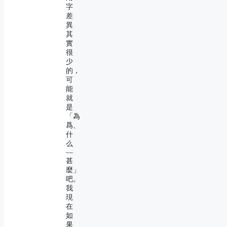
字
差
異
其
實
很
少
的，
可
能
就
是
「為
爲、
什
么
―
甚
麼」
吧。
我
現
在
如
果