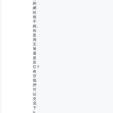
的
網
站
很
不
錯。
你
是
用
五
筆
還
是
其
它？
有
空
我
們
可
以
交
流
下
js