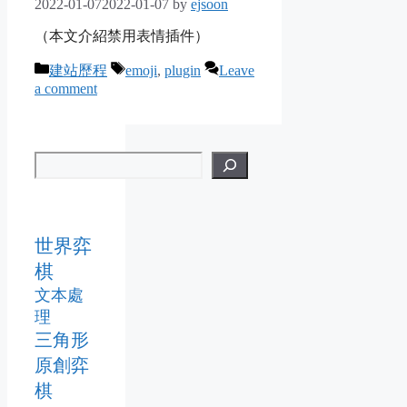
2022-01-07
2022-01-07
by
ejsoon
（本文介紹禁用表情插件）
Categories
Tags
建站歷程
emoji
,
plugin
Leave
a comment
世界弈
棋
文本處
理
三角形
原創弈
棋