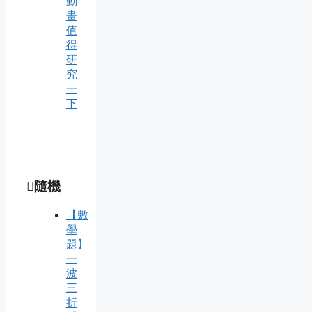
動
畫
值
得
研
究
一
下
隨機
【數
學
題】
一
波
三
折