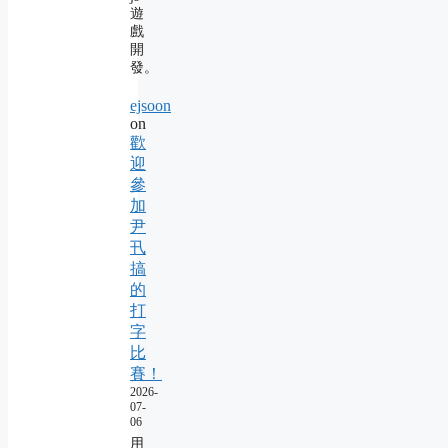
遊
戲
開
發。
ejsoon
on
歡
迎
參
加
尹
卂
搞
的
打
字
比
賽！
2026-
07-
06
用