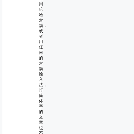
用
哈
哈
倉
頡，
或
者
用
任
何
的
倉
頡
輸
入
法，
打
简
体
字
的
文
章
也
不