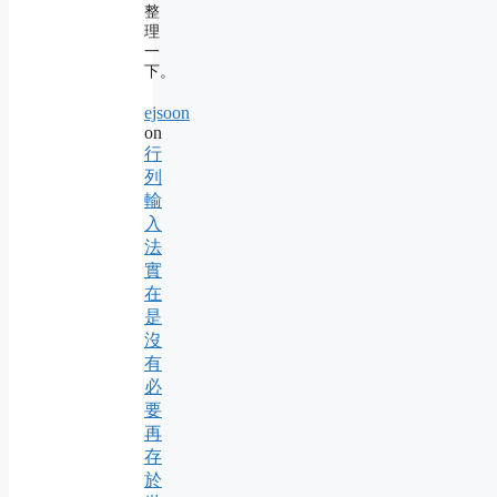
整
理
一
下。
ejsoon
on
行
列
輸
入
法
實
在
是
沒
有
必
要
再
存
於