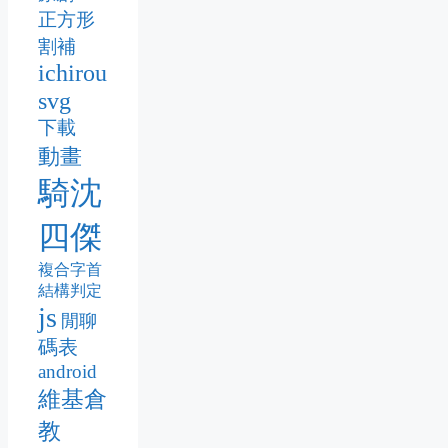
正方形
割補
ichirou
svg
下載
動畫
騎沈
四傑
複合字首
結構判定
js
閒聊
碼表
android
維基倉
教