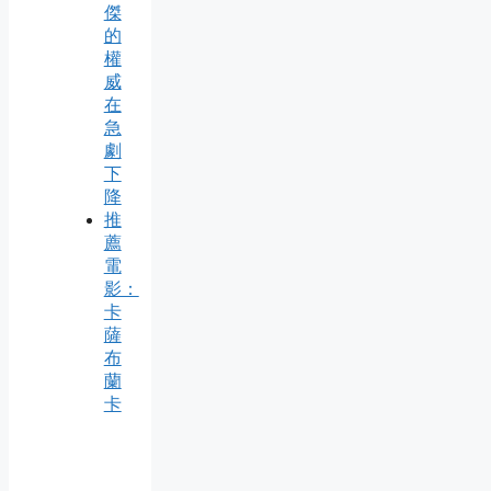
傑
的
權
威
在
急
劇
下
降
推
薦
電
影：
卡
薩
布
蘭
卡