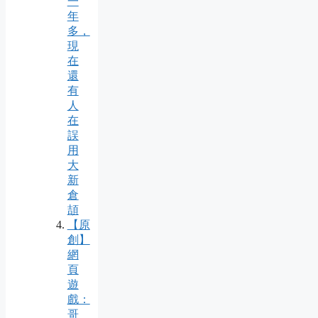
一
年
多，
現
在
還
有
人
在
誤
用
大
新
倉
頡
【原
創】
網
頁
遊
戲：
哥