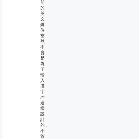
前
的
英
文
鍵
位
當
然
不
會
是
為
了
輸
入
漢
字
才
這
樣
設
計
的，
不
管