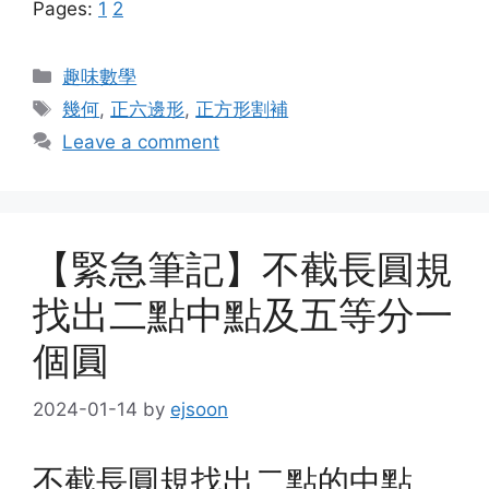
Pages:
1
2
Categories
趣味數學
Tags
幾何
,
正六邊形
,
正方形割補
Leave a comment
【緊急筆記】不截長圓規
找出二點中點及五等分一
個圓
2024-01-14
by
ejsoon
不截長圓規找出二點的中點