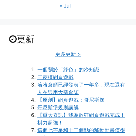
« Jul
更新
更多更新 >
一個關於「綠色」的冷知識
三菱棋網頁遊戲
哈哈倉頡已經發表了一年多，現在還有
人在誤用大新倉頡
【原創】網頁遊戲：哥尼斯堡
哥尼斯堡規則講解
【重大喜訊】我為歌狂網頁遊戲完成！
棋力超強！
這個七芒星和十二個點的移動動畫值得