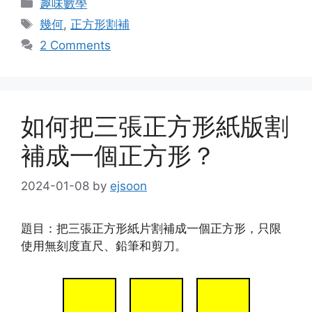
Categories
趣味數學
Tags
幾何
,
正方形割補
2 Comments
如何把三張正方形紙版割
補成一個正方形？
2024-01-08
by
ejsoon
題目：把三張正方形紙片割補成一個正方形，只限
使用無刻度直尺、鉛筆和剪刀。