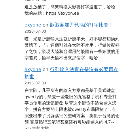
還是放棄了，簡繁轉換太影響打字速度了，哈哈
我的站點：https://exyon.ee
exyone
on
歡迎參加尹卂搞的打字比賽！
2026-07-03
哎，光是折騰輸入法就折騰半天，好不容易切換到
繁體了，「」這個引號在大陸不常用，把鍵位配好
了之後，發現大陸和台灣用的繁體有一些細微的用
字差異，輸半天輸不出來那個字，哈哈
exyone
on
行列輸入法實在是沒有必要再存
於世
2026-07-03
在大陆，几乎所有的输入方案都是基于美式键盘
qwerty的，除去一些老旧的九宫格手机和专业打
字员使用的速记键盘 尽管这个键位不适合输入汉
字，拼音方案的上限也被qwerty布局限制了，但
演变出来了另辟蹊径的型码方案，类似于台湾的仓
颉 百度贴吧五笔吧甚至还有每秒能输入约 4.7～
5.5 字的大神