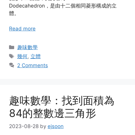
Dodecahedron，是由十二個相同菱形構成的立
體。
Read more
Categories
趣味數學
Tags
幾何
,
立體
2 Comments
趣味數學：找到面積為
84的整數邊三角形
2023-08-28
by
ejsoon