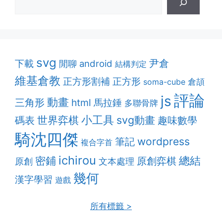
svg
尹倉
下載
android
閒聊
結構判定
維基倉教
正方形割補
正方形
soma-cube
倉頡
評論
js
動畫
三角形
html
馬拉錘
多聯骨牌
小工具
svg動畫
世界弈棋
趣味數學
碼表
騎沈四傑
筆記
wordpress
複合字首
ichirou
密鋪
總結
原創弈棋
原創
文本處理
幾何
漢字學習
遊戲
所有標籤 >