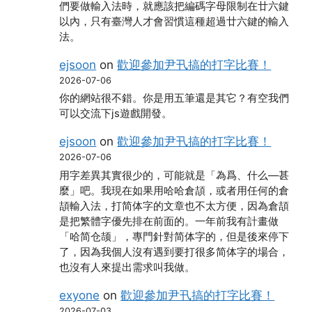
們要做輸入法時，就應該把編碼字母限制在廿六鍵
以內，只有臺灣人才會習慣這種超過廿六鍵的輸入
法。
ejsoon
on
歡迎參加尹卂搞的打字比賽！
2026-07-06
你的網站很不錯。你是用五筆還是其它？有空我們
可以交流下js遊戲開發。
ejsoon
on
歡迎參加尹卂搞的打字比賽！
2026-07-06
用字差異其實很少的，可能就是「為爲、什么―甚
麼」吧。我現在如果用哈哈倉頡，或者用任何的倉
頡輸入法，打简体字的文章也不太方便，因為倉頡
是把繁體字優先排在前面的。一年前我有計畫做
「哈简仓颉」，專門針對简体字的，但是後來停下
了，因為我個人沒有遇到要打很多简体字的場合，
也沒有人來提出需求叫我做。
exyone
on
歡迎參加尹卂搞的打字比賽！
2026-07-03