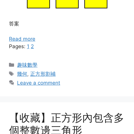
答案
Read more
Pages:
1
2
Categories
趣味數學
Tags
幾何
,
正方形割補
Leave a comment
【收藏】正方形內包含多
個整數邊三角形