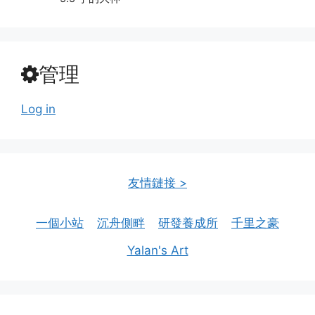
管理
Log in
友情鏈接 >
一個小站
沉舟側畔
研發養成所
千里之豪
Yalan's Art