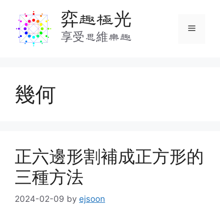
Skip
弈趣極光
to
Menu
content
享受思維樂趣
幾何
正六邊形割補成正方形的
三種方法
2024-02-09
by
ejsoon