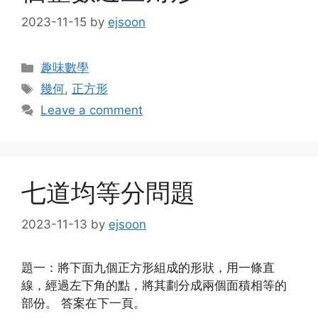
2023-11-15
by
ejsoon
Categories
趣味數學
Tags
幾何
,
正方形
Leave a comment
七道均等分問題
2023-11-13
by
ejsoon
題一：將下面九個正方形組成的形狀，用一條直
線，經過左下角的點，將其劃分成兩個面積相等的
部份。 答案在下一頁。