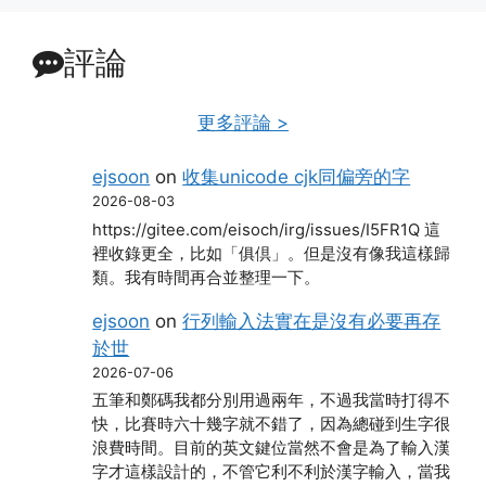
評論
更多評論 >
ejsoon
on
收集unicode cjk同偏旁的字
2026-08-03
https://gitee.com/eisoch/irg/issues/I5FR1Q 這
裡收錄更全，比如「俱倶」。但是沒有像我這樣歸
類。我有時間再合並整理一下。
ejsoon
on
行列輸入法實在是沒有必要再存
於世
2026-07-06
五筆和鄭碼我都分別用過兩年，不過我當時打得不
快，比賽時六十幾字就不錯了，因為總碰到生字很
浪費時間。目前的英文鍵位當然不會是為了輸入漢
字才這樣設計的，不管它利不利於漢字輸入，當我