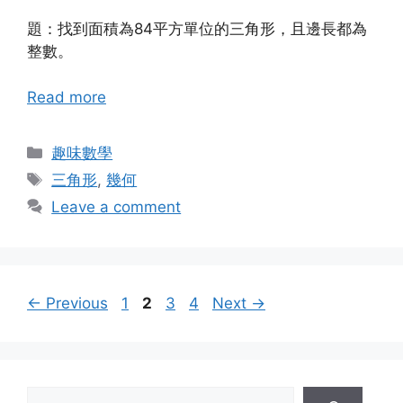
題：找到面積為84平方單位的三角形，且邊長都為
整數。
Read more
Categories
趣味數學
Tags
三角形
,
幾何
Leave a comment
Page
Page
Page
Page
←
Previous
1
2
3
4
Next
→