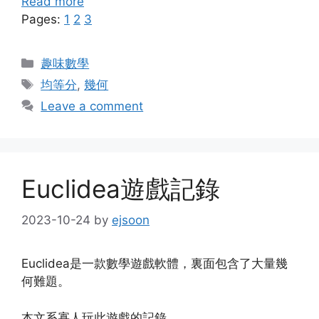
Read more
Pages:
1
2
3
Categories
趣味數學
Tags
均等分
,
幾何
Leave a comment
Euclidea遊戲記錄
2023-10-24
by
ejsoon
Euclidea是一款數學遊戲軟體，裏面包含了大量幾
何難題。
本文系寡人玩此遊戲的記錄。