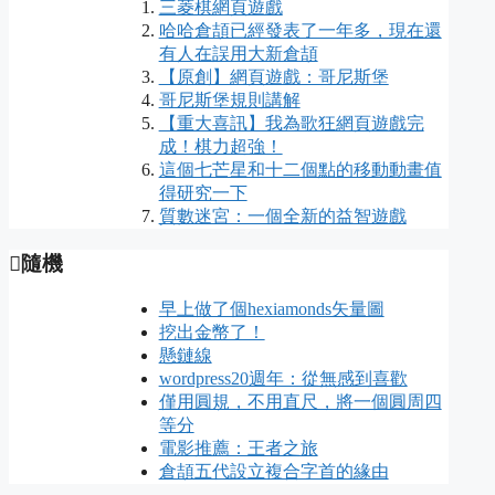
三菱棋網頁遊戲
哈哈倉頡已經發表了一年多，現在還
有人在誤用大新倉頡
【原創】網頁遊戲：哥尼斯堡
哥尼斯堡規則講解
【重大喜訊】我為歌狂網頁遊戲完
成！棋力超強！
這個七芒星和十二個點的移動動畫值
得研究一下
質數迷宮：一個全新的益智遊戲
隨機
早上做了個hexiamonds矢量圖
挖出金幣了！
懸鏈線
wordpress20週年：從無感到喜歡
僅用圓規，不用直尺，將一個圓周四
等分
電影推薦：王者之旅
倉頡五代設立複合字首的緣由