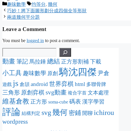
Categories
Tags
趣味數學
均等分
,
幾何
巧妙！將下面圖形劃分成四個全等形狀
兩道幾何平分題
Leave a Comment
You must be
logged in
to post a comment.
動畫
總結
筆記
馬拉錘
正方形割補
下載
騎沈四傑
小工具
趣味數學
尹倉
原創
js
世界弈棋
android
html
倉頡
多聯骨牌
遊戲
svg動畫
三角形
原創弈棋
文本處理
複合字首
維基倉教
碼表
正方形
漢字學習
soma-cube
評論
幾何
svg
ichirou
密鋪
閒聊
結構判定
wordpress