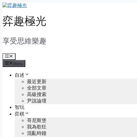
Skip
to
content
弈趣極光
享受思維樂趣
Menu
Menu
自述
最近更新
全部文章
高級搜索
尹說論壇
智玩
弈棋
哥尼斯堡
我為歌狂
混亂時鐘