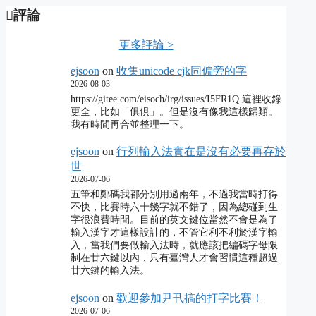
評論
更多評論 >
ejsoon
on
收集unicode cjk同偏旁的字
2026-08-03
https://gitee.com/eisoch/irg/issues/I5FR1Q 這裡收錄
更全，比如「俱倶」。但是沒有像我這樣歸類。
我有時間再合並整理一下。
ejsoon
on
行列輸入法實在是沒有必要再存於
世
2026-07-06
五筆和鄭碼我都分別用過兩年，不過我當時打得
不快，比賽時六十幾字就不錯了，因為總碰到生
字很浪費時間。目前的英文鍵位當然不會是為了
輸入漢字才這樣設計的，不管它利不利於漢字輸
入，當我們要做輸入法時，就應該把編碼字母限
制在廿六鍵以內，只有臺灣人才會習慣這種超過
廿六鍵的輸入法。
ejsoon
on
歡迎參加尹卂搞的打字比賽！
2026-07-06