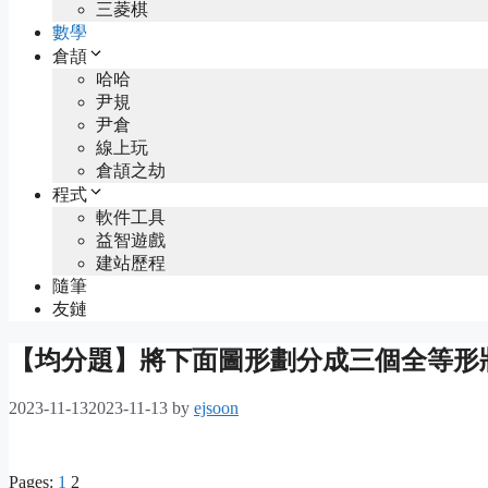
三菱棋
數學
倉頡
哈哈
尹規
尹倉
線上玩
倉頡之劫
程式
軟件工具
益智遊戲
建站歷程
隨筆
友鏈
【均分題】將下面圖形劃分成三個全等形
2023-11-13
2023-11-13
by
ejsoon
Pages:
1
2