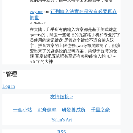
微的用字差異，輸半天輸不出來那個字，哈哈
exyone
on
行列輸入法實在是沒有必要再存
於世
2026-07-03
在大陆，几乎所有的输入方案都是基于美式键盘
qwerty的，除去一些老旧的九宫格手机和专业打字
员使用的速记键盘 尽管这个键位不适合输入汉
字，拼音方案的上限也被qwerty布局限制了，但演
变出来了另辟蹊径的型码方案，类似于台湾的仓
颉 百度贴吧五笔吧甚至还有每秒能输入约 4.7～
5.5 字的大神
管理
Log in
友情鏈接 >
一個小站
沉舟側畔
研發養成所
千里之豪
Yalan's Art
RSS