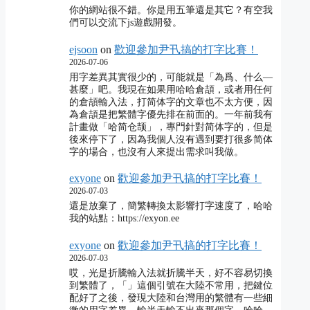
你的網站很不錯。你是用五筆還是其它？有空我
們可以交流下js遊戲開發。
ejsoon
on
歡迎參加尹卂搞的打字比賽！
2026-07-06
用字差異其實很少的，可能就是「為爲、什么―
甚麼」吧。我現在如果用哈哈倉頡，或者用任何
的倉頡輸入法，打简体字的文章也不太方便，因
為倉頡是把繁體字優先排在前面的。一年前我有
計畫做「哈简仓颉」，專門針對简体字的，但是
後來停下了，因為我個人沒有遇到要打很多简体
字的場合，也沒有人來提出需求叫我做。
exyone
on
歡迎參加尹卂搞的打字比賽！
2026-07-03
還是放棄了，簡繁轉換太影響打字速度了，哈哈
我的站點：https://exyon.ee
exyone
on
歡迎參加尹卂搞的打字比賽！
2026-07-03
哎，光是折騰輸入法就折騰半天，好不容易切換
到繁體了，「」這個引號在大陸不常用，把鍵位
配好了之後，發現大陸和台灣用的繁體有一些細