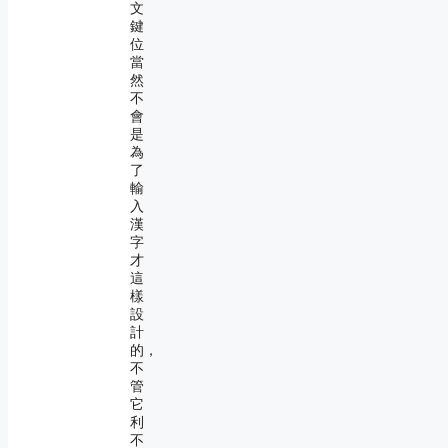
文
鍵
位
當
然
不
會
是
為
了
輸
入
漢
字
才
這
樣
設
計
的，
不
管
它
利
不