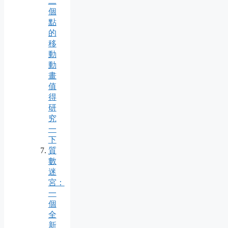
二
個
點
的
移
動
動
畫
值
得
研
究
一
下
質
數
迷
宮：
一
個
全
新