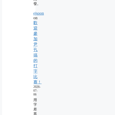
發。
ejsoon
on
歡
迎
參
加
尹
卂
搞
的
打
字
比
賽！
2026-
07-
06
用
字
差
異