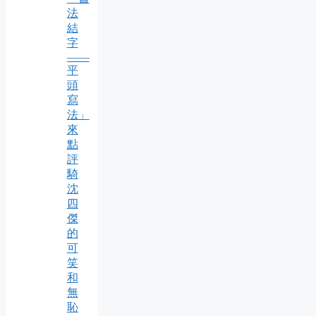
法
結
字
——
平
頭
寫
法」
來
點
評
騎
沈
四
傑
的
可
笑
和
無
恥