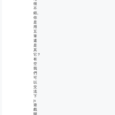
很
不
錯。
你
是
用
五
筆
還
是
其
它？
有
空
我
們
可
以
交
流
下
js
遊
戲
開