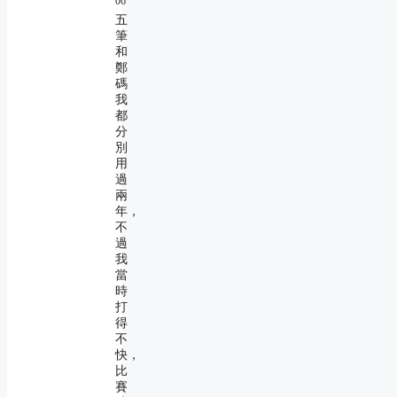
06
五
筆
和
鄭
碼
我
都
分
別
用
過
兩
年，
不
過
我
當
時
打
得
不
快，
比
賽