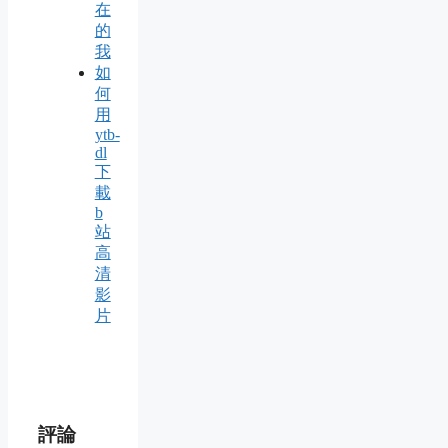
在
的
我
如
何
用
ytb-
dl
下
載
b
站
高
清
影
片
評論