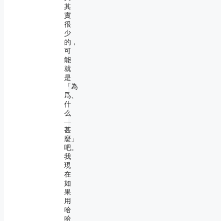
其
實
很
少
的，
可
能
就
是
「為
爲、
什
么
―
甚
麼」
吧。
我
現
在
如
果
用
哈
哈