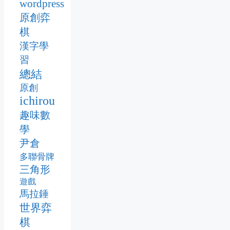
wordpress
原創弈
棋
漢字學
習
總結
原創
ichirou
趣味數
學
尹倉
多聯骨牌
三角形
遊戲
馬拉錘
世界弈
棋