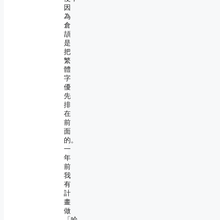
因
為
倉
頡
是
把
繁
體
字
優
先
排
在
前
面
的。
一
年
前
我
有
計
畫
做
「哈