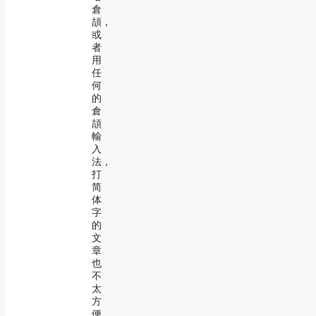
倉
頡，
或
者
用
任
何
的
倉
頡
輸
入
法，
打
简
体
字
的
文
章
也
不
太
方
便，