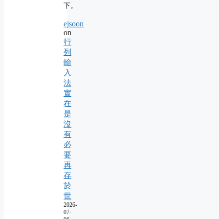
下。
ejsoon
on
行
列
輸
入
法
實
在
是
沒
有
必
要
再
存
於
世
2026-
07-