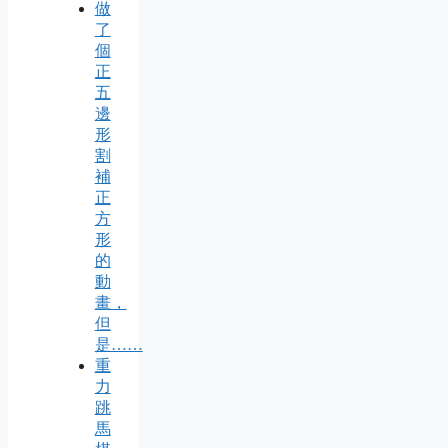
做
了
個
正
五
邊
形
割
補
正
方
形
的
動
畫，
但
是……
重
力
跳
馬