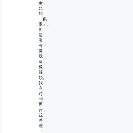
全，
比
如
「俱
倶」。
但
是
沒
有
像
我
這
樣
歸
類。
我
有
時
間
再
合
並
整
理
一