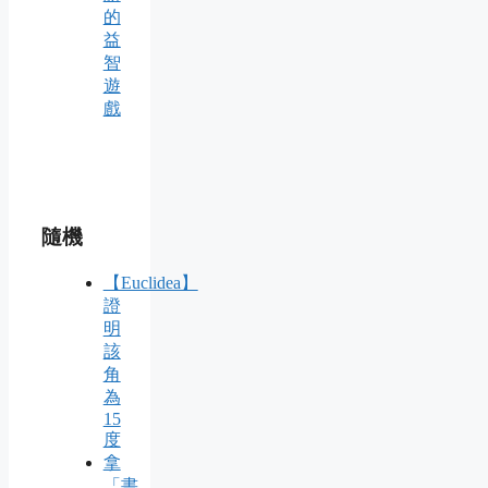
的
益
智
遊
戲
隨機
【Euclidea】
證
明
該
角
為
15
度
拿
「書