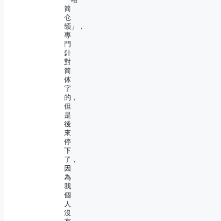
简
仓
颉」，
專
門
針
對
简
体
字
的，
但
是
後
來
停
下
了，
因
為
我
個
人
沒