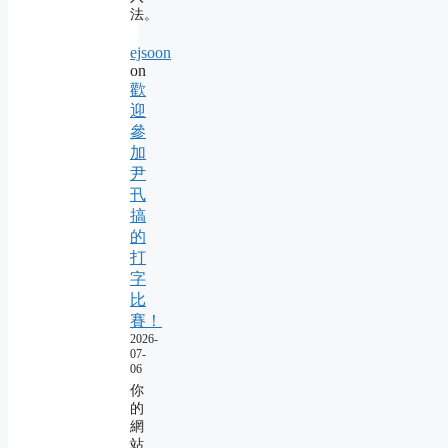
法。
ejsoon
on
歡
迎
參
加
尹
卂
搞
的
打
字
比
賽！
2026-
07-
06
你
的
網
站