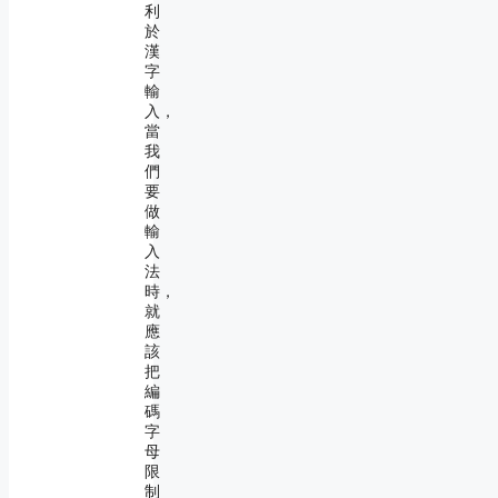
利
於
漢
字
輸
入，
當
我
們
要
做
輸
入
法
時，
就
應
該
把
編
碼
字
母
限
制