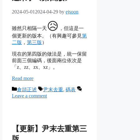
2024-05-01
2024-04-29
by
ejsoon
😥
雖然只相隔一天
，但這是一
個更新的版本。（有興趣可參見
第
二版
，
第三版
）
現在的第四版的做法是，統一保留
前面三個編碼，後面兩位依次是
「z、zz、zx、xz」。
Read more
Categories
Tags
倉頡正述
尹末去重
,
碼表
Leave a comment
【更新】尹末去重第三
版