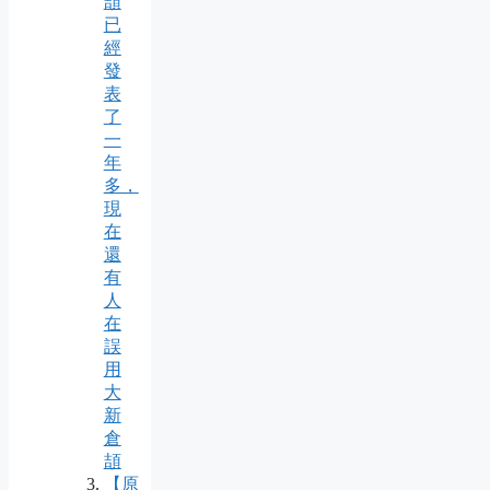
頡
已
經
發
表
了
一
年
多，
現
在
還
有
人
在
誤
用
大
新
倉
頡
【原