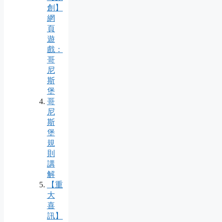
創】
網
頁
遊
戲：
哥
尼
斯
堡
哥
尼
斯
堡
規
則
講
解
【重
大
喜
訊】