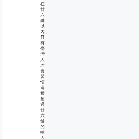
在
廿
六
鍵
以
內，
只
有
臺
灣
人
才
會
習
慣
這
種
超
過
廿
六
鍵
的
輸
入