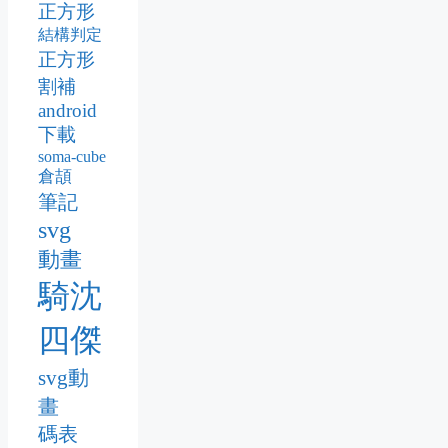
正方形
結構判定
正方形
割補
android
下載
soma-cube
倉頡
筆記
svg
動畫
騎沈
四傑
svg動
畫
碼表