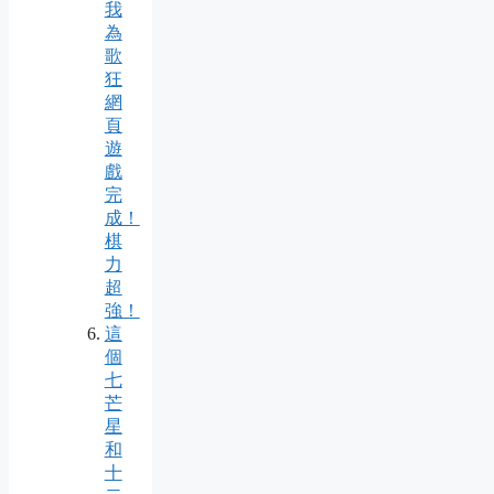
我
為
歌
狂
網
頁
遊
戲
完
成！
棋
力
超
強！
這
個
七
芒
星
和
十