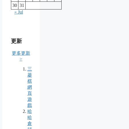
30
31
« Jul
更新
更多更新
>
三
菱
棋
網
頁
遊
戲
哈
哈
倉