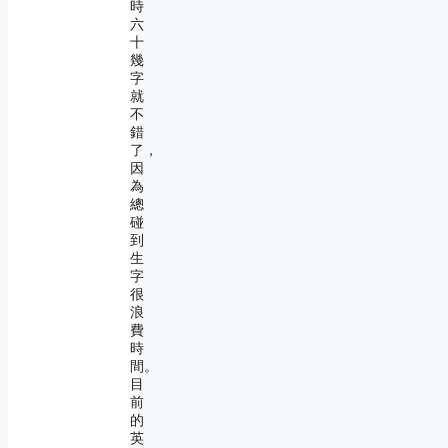
時
六
十
幾
字
就
不
錯
了，
因
為
總
碰
到
生
字
很
浪
費
時
間。
目
前
的
英