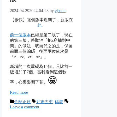
2024-04-29
2024-04-28
by
ejsoon
【很快】這個版本過期了，新版在
此
。
前一個版本
已經是第二版了，現在
的第三版，將取消「把z穿插到中
間」的做法，取而代之的是，保留
前面三個編碼，後面兩位依次是
「z、zz、zx、xz」。
新增的二次重碼為15個，只比前一
版增加了7個。當我看到這個數
😁
字，心裏樂開了花。
Read more
Categories
Tags
倉頡正述
尹末去重
,
碼表
Leave a comment