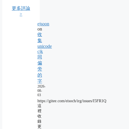
更多評論
>
ejsoon
on
收
集
unicode
cjk
同
偏
旁
的
字
2026-
08-
03
https://gitee.com/eisoch/irg/issues/I5FR1Q
這
裡
收
錄
更