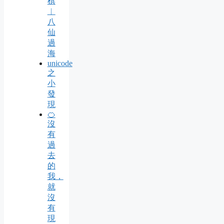
棋
︱
八
仙
過
海
unicode
之
小
發
現
🍊
沒
有
過
去
的
我，
就
沒
有
現