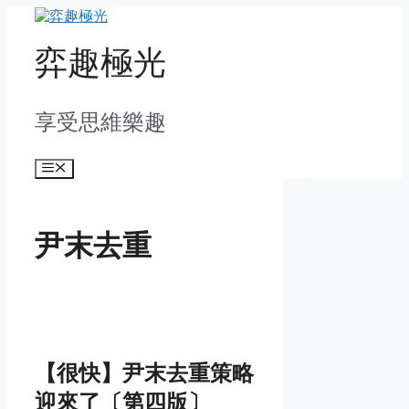
Skip
to
content
弈趣極光
享受思維樂趣
Menu
尹末去重
【很快】尹末去重策略
迎來了〔第四版〕