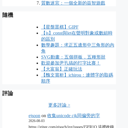
質數迷宮：一個全新的益智遊戲
隨機
【星盤眾棋】GIPF
【js】const與let在聲明對象或數組時
的區別
數學趣題：求正五邊形中三角形的內
角
SVG動畫：五個拼板，五種形狀
歡迎參加尹卂搞的打字比賽！
【大富翁】正確玩法
【醜文賞析】ichirou：連體字的取碼
順序
評論
更多評論 >
ejsoon
on
收集unicode cjk同偏旁的字
2026-08-03
https://gitee.com/eisoch/irg/issues/I5FR1Q 這裡收錄