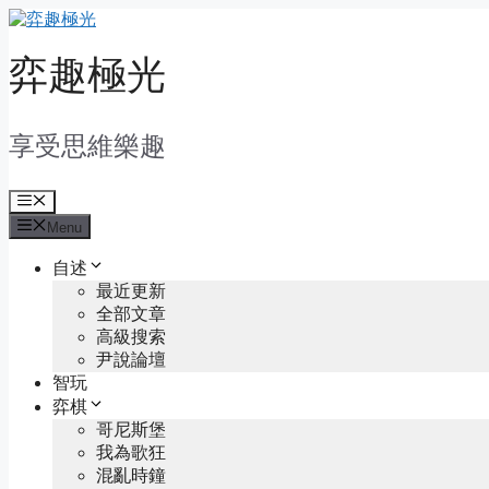
Skip
to
content
弈趣極光
享受思維樂趣
Menu
Menu
自述
最近更新
全部文章
高級搜索
尹說論壇
智玩
弈棋
哥尼斯堡
我為歌狂
混亂時鐘