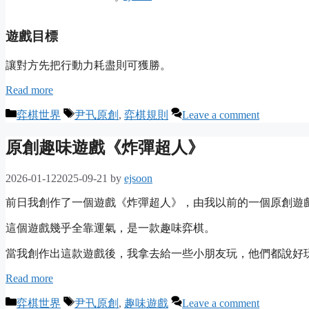
遊戲目標
讓對方先把行動力耗盡則可獲勝。
Read more
Categories
Tags
弈棋世界
尹卂原創
,
弈棋規則
Leave a comment
原創趣味遊戲《炸彈超人》
2026-01-12
2025-09-21
by
ejsoon
前日我創作了一個遊戲《炸彈超人》，由我以前的一個原創遊
這個遊戲幾乎全靠運氣，是一款趣味弈棋。
當我創作出這款遊戲後，我拿去給一些小朋友玩，他們都說好
Read more
Categories
Tags
弈棋世界
尹卂原創
,
趣味遊戲
Leave a comment