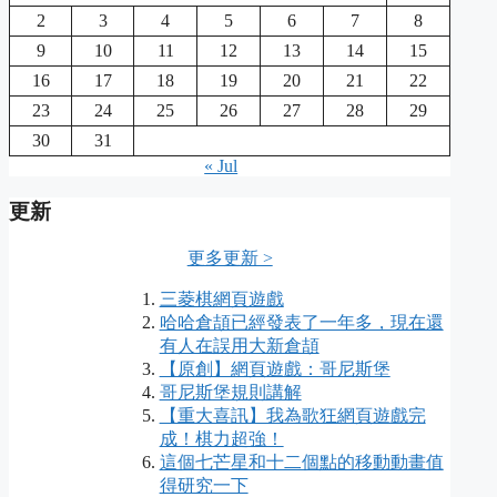
2
3
4
5
6
7
8
9
10
11
12
13
14
15
16
17
18
19
20
21
22
23
24
25
26
27
28
29
30
31
« Jul
更新
更多更新 >
三菱棋網頁遊戲
哈哈倉頡已經發表了一年多，現在還
有人在誤用大新倉頡
【原創】網頁遊戲：哥尼斯堡
哥尼斯堡規則講解
【重大喜訊】我為歌狂網頁遊戲完
成！棋力超強！
這個七芒星和十二個點的移動動畫值
得研究一下