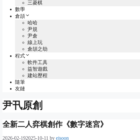
三菱棋
數學
倉頡
哈哈
尹規
尹倉
線上玩
倉頡之劫
程式
軟件工具
益智遊戲
建站歷程
隨筆
友鏈
尹卂原創
全新二人弈棋創作《數字迷宮》
2026-02-19
2025-10-11
by
ejsoon