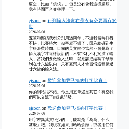
更全，比如「俱倶」。但是沒有像我這樣歸類。
我有時間再合並整理一下。
ejsoon
on
行列輸入法實在是沒有必要再存於
世
2026-07-06
五筆和鄭碼我都分別用過兩年，不過我當時打得
不快，比賽時六十幾字就不錯了，因為總碰到生
字很浪費時間。目前的英文鍵位當然不會是為了
輸入漢字才這樣設計的，不管它利不利於漢字輸
入，當我們要做輸入法時，就應該把編碼字母限
制在廿六鍵以內，只有臺灣人才會習慣這種超過
廿六鍵的輸入法。
ejsoon
on
歡迎參加尹卂搞的打字比賽！
2026-07-06
你的網站很不錯。你是用五筆還是其它？有空我
們可以交流下js遊戲開發。
ejsoon
on
歡迎參加尹卂搞的打字比賽！
2026-07-06
用字差異其實很少的，可能就是「為爲、什么―
甚麼」吧。我現在如果用哈哈倉頡，或者用任何