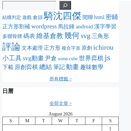
騎沈四傑
密鋪
html
閒聊
倉頡
結構判定
遊戲
wordpress
正方形割補
馬拉錘
android
漢字學習
幾何
svg
維基倉教
碼表
三角形
多聯骨牌
評論
ichirou
正方形
文本處理
原創
複合字首
js
小工具
svg動畫
尹倉
世界弈棋
soma-cube
動畫
總結
原創弈棋
筆記
趣味數學
下載
所有標籤 >
日曆
全部文章 >
August 2026
S
M
T
W
T
F
S
1