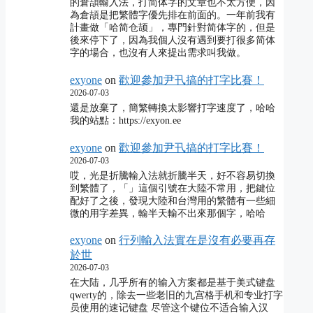
的倉頡輸入法，打简体字的文章也不太方便，因
為倉頡是把繁體字優先排在前面的。一年前我有
計畫做「哈简仓颉」，專門針對简体字的，但是
後來停下了，因為我個人沒有遇到要打很多简体
字的場合，也沒有人來提出需求叫我做。
exyone
on
歡迎參加尹卂搞的打字比賽！
2026-07-03
還是放棄了，簡繁轉換太影響打字速度了，哈哈
我的站點：https://exyon.ee
exyone
on
歡迎參加尹卂搞的打字比賽！
2026-07-03
哎，光是折騰輸入法就折騰半天，好不容易切換
到繁體了，「」這個引號在大陸不常用，把鍵位
配好了之後，發現大陸和台灣用的繁體有一些細
微的用字差異，輸半天輸不出來那個字，哈哈
exyone
on
行列輸入法實在是沒有必要再存
於世
2026-07-03
在大陆，几乎所有的输入方案都是基于美式键盘
qwerty的，除去一些老旧的九宫格手机和专业打字
员使用的速记键盘 尽管这个键位不适合输入汉