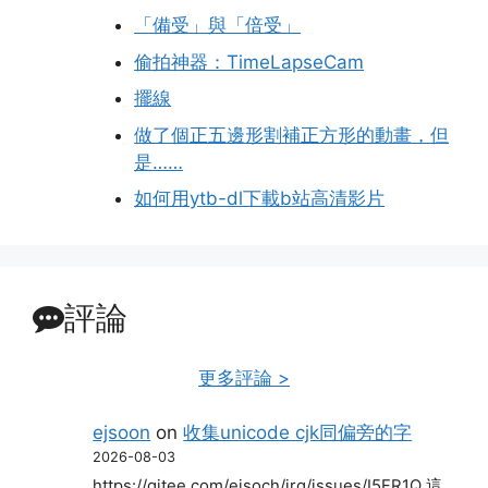
「備受」與「倍受」
偷拍神器：TimeLapseCam
擺線
做了個正五邊形割補正方形的動畫，但
是……
如何用ytb-dl下載b站高清影片
評論
更多評論 >
ejsoon
on
收集unicode cjk同偏旁的字
2026-08-03
https://gitee.com/eisoch/irg/issues/I5FR1Q 這