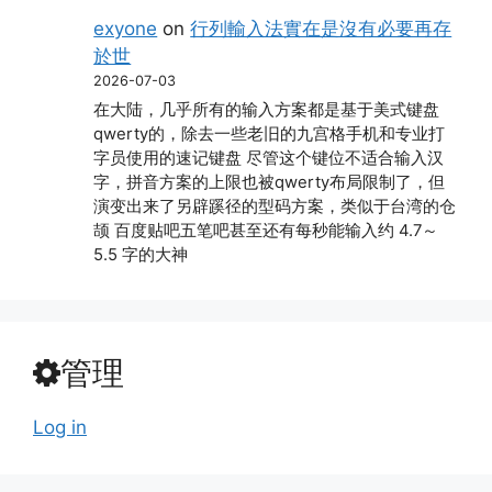
exyone
on
行列輸入法實在是沒有必要再存
於世
2026-07-03
在大陆，几乎所有的输入方案都是基于美式键盘
qwerty的，除去一些老旧的九宫格手机和专业打
字员使用的速记键盘 尽管这个键位不适合输入汉
字，拼音方案的上限也被qwerty布局限制了，但
演变出来了另辟蹊径的型码方案，类似于台湾的仓
颉 百度贴吧五笔吧甚至还有每秒能输入约 4.7～
5.5 字的大神
管理
Log in