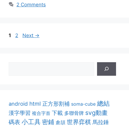
2 Comments
Page
Page
1
2
Next
→
總結
html
正方形割補
android
soma-cube
svg動畫
漢字學習
下載
多聯骨牌
複合字首
小工具
密鋪
世界弈棋
碼表
馬拉錘
倉頡