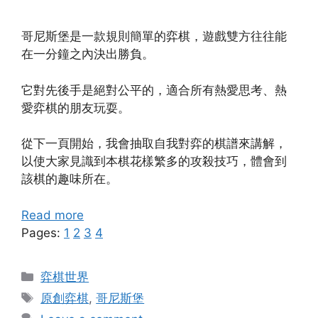
哥尼斯堡是一款規則簡單的弈棋，遊戲雙方往往能
在一分鐘之內決出勝負。
它對先後手是絕對公平的，適合所有熱愛思考、熱
愛弈棋的朋友玩耍。
從下一頁開始，我會抽取自我對弈的棋譜來講解，
以使大家見識到本棋花樣繁多的攻殺技巧，體會到
該棋的趣味所在。
Read more
Pages:
1
2
3
4
Categories
弈棋世界
Tags
原創弈棋
,
哥尼斯堡