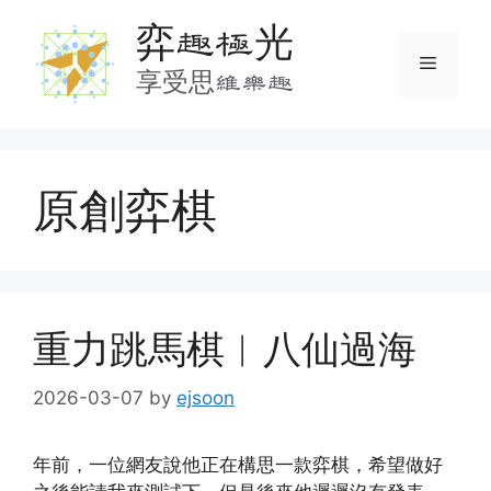
Skip
弈趣極光
to
Menu
content
享受思維樂趣
原創弈棋
重力跳馬棋︱八仙過海
2026-03-07
by
ejsoon
年前，一位網友說他正在構思一款弈棋，希望做好