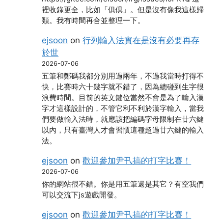
裡收錄更全，比如「俱倶」。但是沒有像我這樣歸
類。我有時間再合並整理一下。
ejsoon
on
行列輸入法實在是沒有必要再存
於世
2026-07-06
五筆和鄭碼我都分別用過兩年，不過我當時打得不
快，比賽時六十幾字就不錯了，因為總碰到生字很
浪費時間。目前的英文鍵位當然不會是為了輸入漢
字才這樣設計的，不管它利不利於漢字輸入，當我
們要做輸入法時，就應該把編碼字母限制在廿六鍵
以內，只有臺灣人才會習慣這種超過廿六鍵的輸入
法。
ejsoon
on
歡迎參加尹卂搞的打字比賽！
2026-07-06
你的網站很不錯。你是用五筆還是其它？有空我們
可以交流下js遊戲開發。
ejsoon
on
歡迎參加尹卂搞的打字比賽！