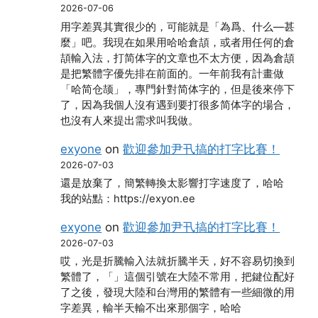
2026-07-06
用字差異其實很少的，可能就是「為爲、什么―甚
麼」吧。我現在如果用哈哈倉頡，或者用任何的倉
頡輸入法，打简体字的文章也不太方便，因為倉頡
是把繁體字優先排在前面的。一年前我有計畫做
「哈简仓颉」，專門針對简体字的，但是後來停下
了，因為我個人沒有遇到要打很多简体字的場合，
也沒有人來提出需求叫我做。
exyone
on
歡迎參加尹卂搞的打字比賽！
2026-07-03
還是放棄了，簡繁轉換太影響打字速度了，哈哈
我的站點：https://exyon.ee
exyone
on
歡迎參加尹卂搞的打字比賽！
2026-07-03
哎，光是折騰輸入法就折騰半天，好不容易切換到
繁體了，「」這個引號在大陸不常用，把鍵位配好
了之後，發現大陸和台灣用的繁體有一些細微的用
字差異，輸半天輸不出來那個字，哈哈