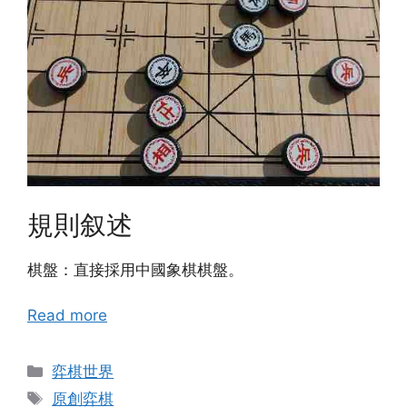
規則叙述
棋盤：直接採用中國象棋棋盤。
Read more
Categories
弈棋世界
Tags
原創弈棋