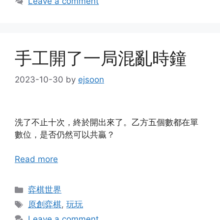
Leave a comment
手工開了一局混亂時鐘
2023-10-30
by
ejsoon
洗了不止十次，終於開出來了。乙方五個數都在單
數位，是否仍然可以共贏？
Read more
Categories
弈棋世界
Tags
原創弈棋
,
玩玩
Leave a comment