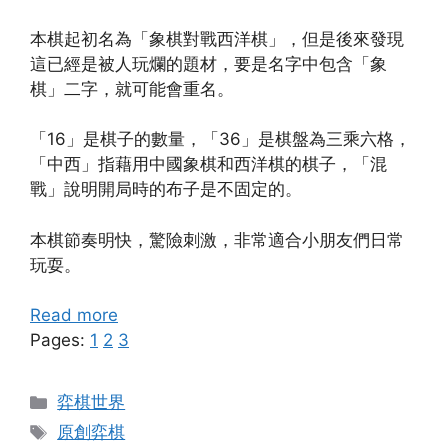
本棋起初名為「象棋對戰西洋棋」，但是後來發現
這已經是被人玩爛的題材，要是名字中包含「象
棋」二字，就可能會重名。
「16」是棋子的數量，「36」是棋盤為三乘六格，
「中西」指藉用中國象棋和西洋棋的棋子，「混
戰」說明開局時的布子是不固定的。
本棋節奏明快，驚險刺激，非常適合小朋友們日常
玩耍。
Read more
Pages:
1
2
3
Categories
弈棋世界
Tags
原創弈棋