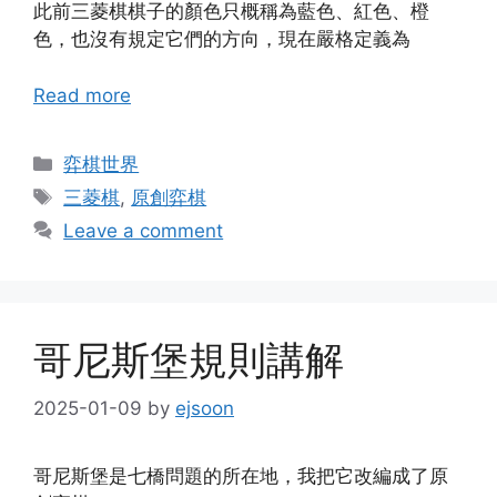
此前三菱棋棋子的顏色只概稱為藍色、紅色、橙
色，也沒有規定它們的方向，現在嚴格定義為
Read more
Categories
弈棋世界
Tags
三菱棋
,
原創弈棋
Leave a comment
哥尼斯堡規則講解
2025-01-09
by
ejsoon
哥尼斯堡是七橋問題的所在地，我把它改編成了原