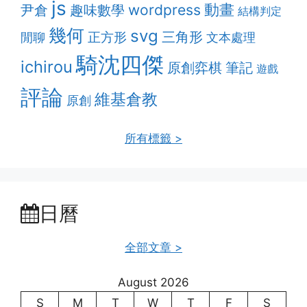
js
動畫
趣味數學
wordpress
尹倉
結構判定
幾何
svg
三角形
正方形
閒聊
文本處理
騎沈四傑
ichirou
原創弈棋
筆記
遊戲
評論
維基倉教
原創
所有標籤 >
日曆
全部文章 >
August 2026
S
M
T
W
T
F
S