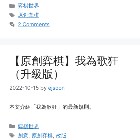
Categories
弈棋世界
Tags
原創弈棋
2 Comments
【原創弈棋】我為歌狂
（升級版）
2022-10-15
by
ejsoon
本文介紹「我為歌狂」的最新規則。
Categories
弈棋世界
Tags
創意
,
原創弈棋
,
改版