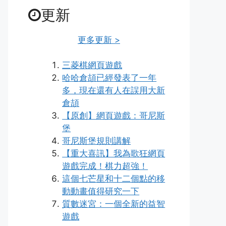
更新
更多更新 >
三菱棋網頁遊戲
哈哈倉頡已經發表了一年
多，現在還有人在誤用大新
倉頡
【原創】網頁遊戲：哥尼斯
堡
哥尼斯堡規則講解
【重大喜訊】我為歌狂網頁
遊戲完成！棋力超強！
這個七芒星和十二個點的移
動動畫值得研究一下
質數迷宮：一個全新的益智
遊戲