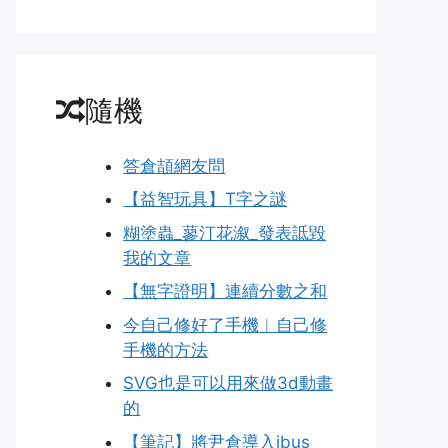
隨機
答倉頡網友問
【益智玩具】T字之謎
糊塗蟲_蓼汀花溆_發表詆毀
我的文章
【無字證明】連續分數之和
今自己修好了手機︱自己修
手機的方法
SVG也是可以用來做3d動畫
的
【筆記】將尹倉導入ibus