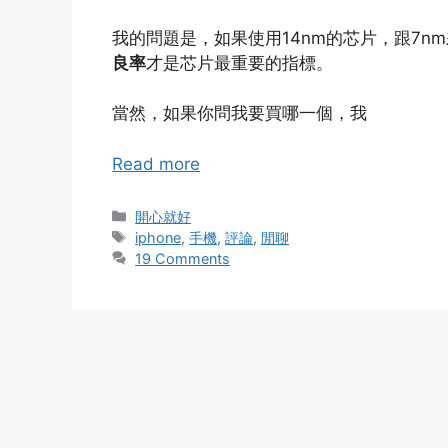
我的問題是，如果使用14nm的芯片，跟7n
良率
才是芯片最重要的指標。
當然，如果你問我要買哪一個，我
Read more
Categories
開心就好
Tags
iphone
,
手機
,
評論
,
閒聊
19 Comments