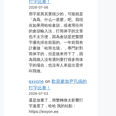
打字比賽！
2026-07-06
用字差異其實很少的，可能就是
「為爲、什么―甚麼」吧。我現
在如果用哈哈倉頡，或者用任何
的倉頡輸入法，打简体字的文章
也不太方便，因為倉頡是把繁體
字優先排在前面的。一年前我有
計畫做「哈简仓颉」，專門針對
简体字的，但是後來停下了，因
為我個人沒有遇到要打很多简体
字的場合，也沒有人來提出需求
叫我做。
exyone
on
歡迎參加尹卂搞的
打字比賽！
2026-07-03
還是放棄了，簡繁轉換太影響打
字速度了，哈哈 我的站點：
https://exyon.ee