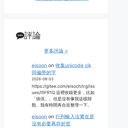
評論
更多評論 >
ejsoon
on
收集unicode cjk
同偏旁的字
2026-08-03
https://gitee.com/eisoch/irg/iss
ues/I5FR1Q 這裡收錄更全，比如
「俱倶」。但是沒有像我這樣歸
類。我有時間再合並整理一下。
ejsoon
on
行列輸入法實在是
沒有必要再存於世