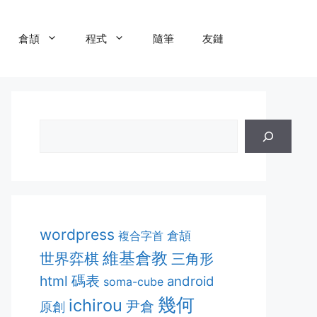
倉頡
程式
隨筆
友鏈
wordpress
複合字首
倉頡
維基倉教
世界弈棋
三角形
html
碼表
android
soma-cube
幾何
ichirou
尹倉
原創