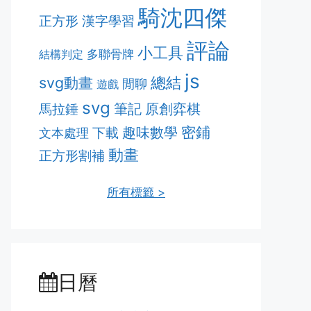
騎沈四傑
漢字學習
正方形
評論
小工具
多聯骨牌
結構判定
js
svg動畫
總結
閒聊
遊戲
svg
筆記
原創弈棋
馬拉錘
密鋪
趣味數學
下載
文本處理
動畫
正方形割補
所有標籤 >
日曆