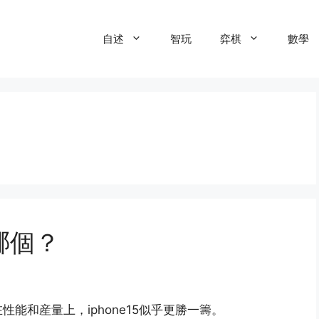
自述
智玩
弈棋
數學
哪個？
能和産量上，iphone15似乎更勝一籌。