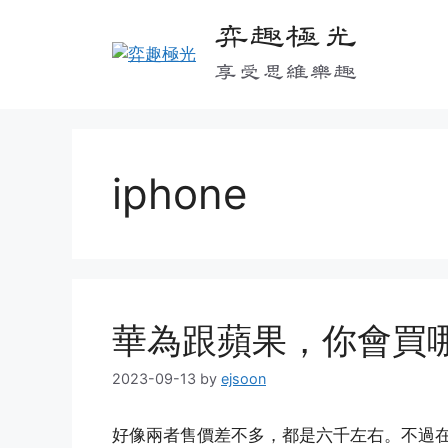
Skip
弈趣極光
to
content
享受思維樂趣
iphone
華為跟蘋果，你會買
2023-09-13
by
ejsoon
好像兩者售價差不多，都是六千左右。不過在性