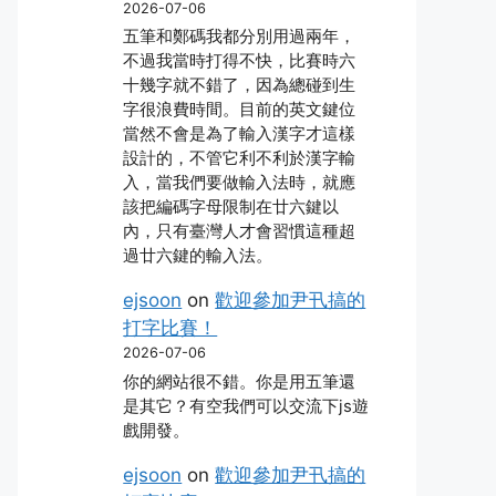
2026-07-06
五筆和鄭碼我都分別用過兩年，
不過我當時打得不快，比賽時六
十幾字就不錯了，因為總碰到生
字很浪費時間。目前的英文鍵位
當然不會是為了輸入漢字才這樣
設計的，不管它利不利於漢字輸
入，當我們要做輸入法時，就應
該把編碼字母限制在廿六鍵以
內，只有臺灣人才會習慣這種超
過廿六鍵的輸入法。
ejsoon
on
歡迎參加尹卂搞的
打字比賽！
2026-07-06
你的網站很不錯。你是用五筆還
是其它？有空我們可以交流下js遊
戲開發。
ejsoon
on
歡迎參加尹卂搞的