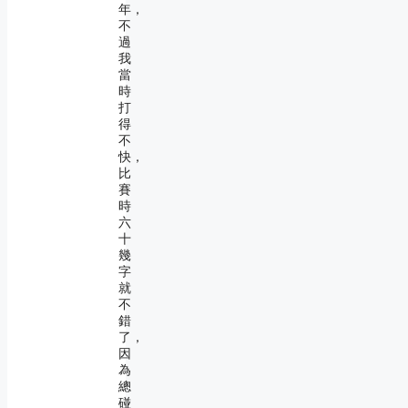
年，
不
過
我
當
時
打
得
不
快，
比
賽
時
六
十
幾
字
就
不
錯
了，
因
為
總
碰