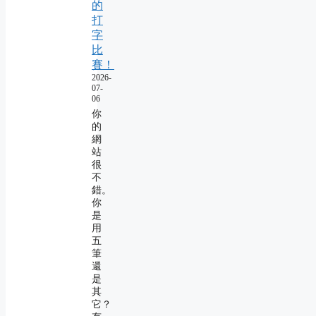
的
打
字
比
賽！
2026-
07-
06
你
的
網
站
很
不
錯。
你
是
用
五
筆
還
是
其
它？