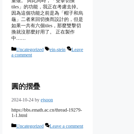
重做。 與此同時，「雙擊切換
tiles」的功能，我正在考慮去掉。
因為這個功能之前是為「帽子和烏
龜」二者來回切換而設計的，但是
如果一共有六個tiles，那麼雙擊切
換就沒那麼好用了。 正在製作
中……
Categories
Tags
Uncategorized
ein-stein
Leave
a comment
圓的摺疊
2024-10-24
by
ejsoon
https://bbs.emath.ac.cn/thread-19279-
1-1.html
Categories
Uncategorized
Leave a comment