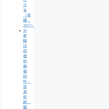
少
女
（美
國，
2017）
分
析
騎
沈
四
傑
的
兩
個
特
性：
容
易
犯
錯，
難