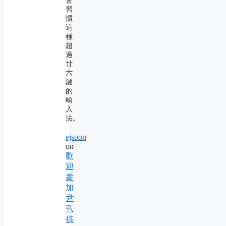
會
習
慣
這
種
超
過
廿
六
鍵
的
輸
入
法。
ejsoon
on
歡
迎
參
加
尹
卂
搞