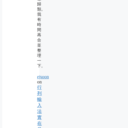
歸
類。
我
有
時
間
再
合
並
整
理
一
下。
ejsoon
on
行
列
輸
入
法
實
在