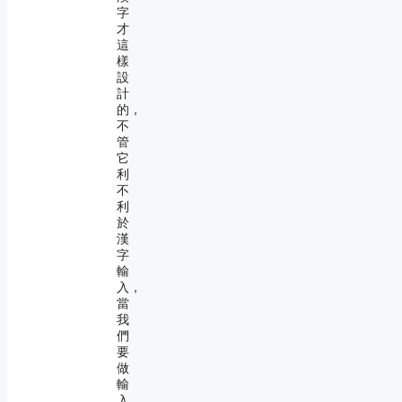
字
才
這
樣
設
計
的，
不
管
它
利
不
利
於
漢
字
輸
入，
當
我
們
要
做
輸
入