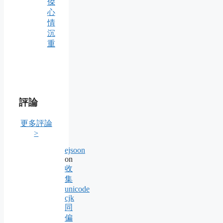
傑
心
情
沉
重
評論
更多評論
>
ejsoon
on
收
集
unicode
cjk
同
偏