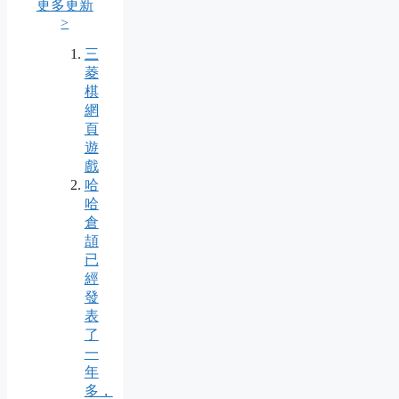
更多更新
>
三
菱
棋
網
頁
遊
戲
哈
哈
倉
頡
已
經
發
表
了
一
年
多，