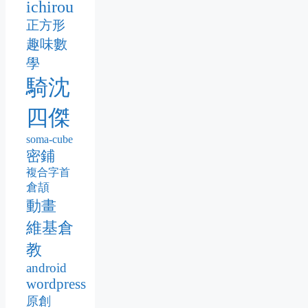
ichirou
正方形
趣味數
學
騎沈
四傑
soma-cube
密鋪
複合字首
倉頡
動畫
維基倉
教
android
wordpress
原創