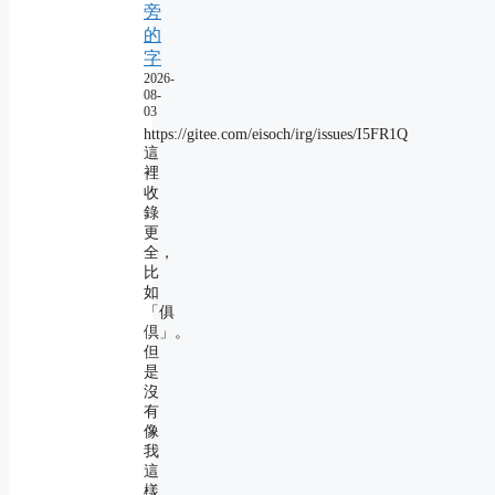
旁
的
字
2026-
08-
03
https://gitee.com/eisoch/irg/issues/I5FR1Q
這
裡
收
錄
更
全，
比
如
「俱
倶」。
但
是
沒
有
像
我
這
樣