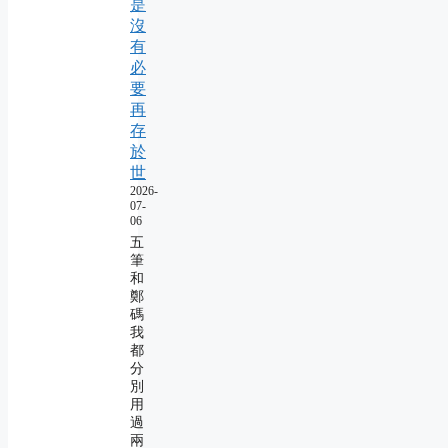
是
沒
有
必
要
再
存
於
世
2026-
07-
06
五
筆
和
鄭
碼
我
都
分
別
用
過
兩