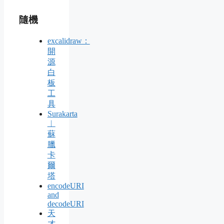
隨機
excalidraw：
開
源
白
板
工
具
Surakarta
︱
蘇
臘
卡
爾
塔
encodeURI
and
decodeURI
天
才