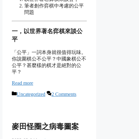
筆者創作弈棋中考慮的公平
問題
一，以世界著名弈棋來談公
平
「公平」一詞本身就很值得玩味。
你說圍棋公不公平？中國象棋公不
公平？甚麼樣的棋才是絕對的公
平？
Read more
Categories
Uncategorized
2 Comments
麥田怪圈之病毒圖案