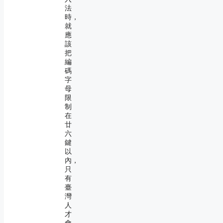
法
時，
就
應
該
把
編
碼
字
母
限
制
在
廿
六
鍵
以
內，
只
有
臺
灣
人
才