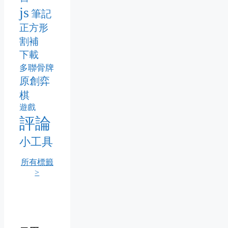
js
筆記
正方形
割補
下載
多聯骨牌
原創弈
棋
遊戲
評論
小工具
所有標籤
>