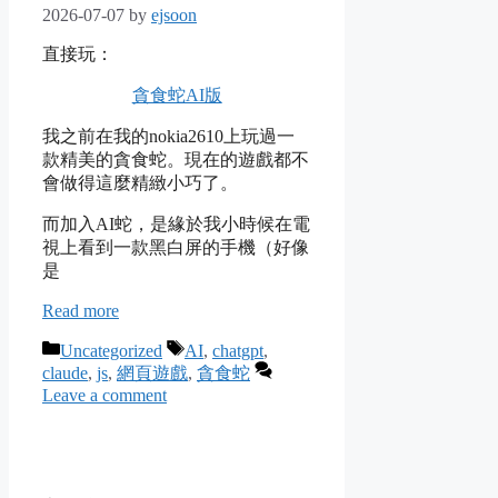
2026-07-07
by
ejsoon
直接玩：
貪食蛇AI版
我之前在我的nokia2610上玩過一
款精美的貪食蛇。現在的遊戲都不
會做得這麼精緻小巧了。
而加入AI蛇，是緣於我小時候在電
視上看到一款黑白屏的手機（好像
是
Read more
Categories
Tags
Uncategorized
AI
,
chatgpt
,
claude
,
js
,
網頁遊戲
,
貪食蛇
Leave a comment