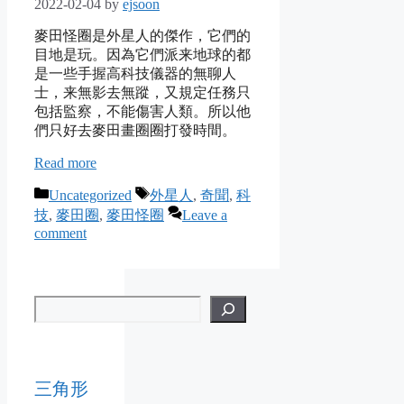
2022-02-04
by
ejsoon
麥田怪圈是外星人的傑作，它們的
目地是玩。因為它們派来地球的都
是一些手握高科技儀器的無聊人
士，来無影去無蹤，又規定任務只
包括監察，不能傷害人類。所以他
們只好去麥田畫圈圈打發時間。
Read more
Categories
Tags
Uncategorized
外星人
,
奇聞
,
科
技
,
麥田圈
,
麥田怪圈
Leave a
comment
三角形