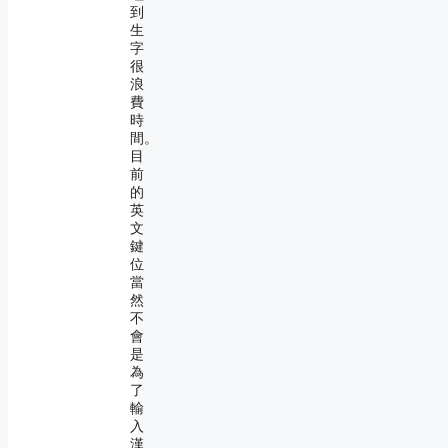
到
生
字
很
浪
費
時
間。
目
前
的
英
文
鍵
位
當
然
不
會
是
為
了
輸
入
漢