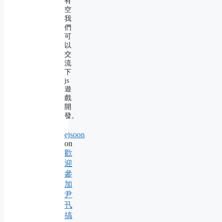
有
空
我
們
可
以
交
流
下
js
遊
戲
開
發。
ejsoon
on
歡
迎
參
加
尹
卂
搞