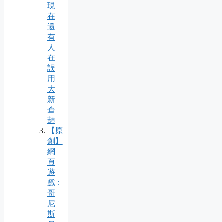
現
在
還
有
人
在
誤
用
大
新
倉
頡
【原
創】
網
頁
遊
戲：
哥
尼
斯