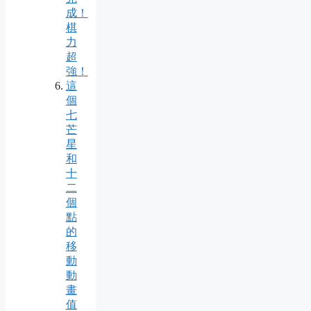
成！
棋
力
超
強！
這
個
七
芒
星
和
十
二
個
點
的
移
動
動
畫
值