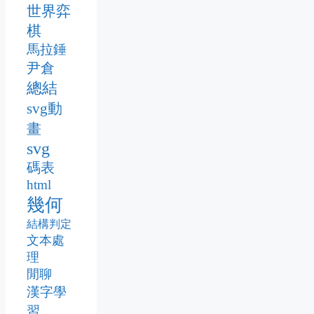
世界弈
棋
馬拉錘
尹倉
總結
svg動
畫
svg
碼表
html
幾何
結構判定
文本處
理
閒聊
漢字學
習