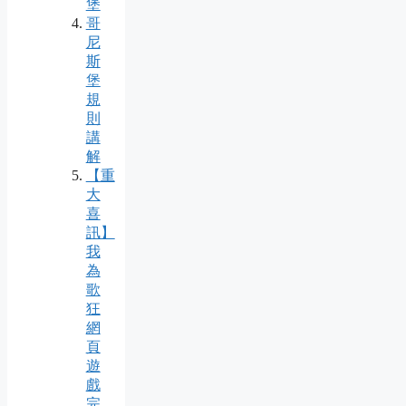
堡
哥
尼
斯
堡
規
則
講
解
【重
大
喜
訊】
我
為
歌
狂
網
頁
遊
戲
完