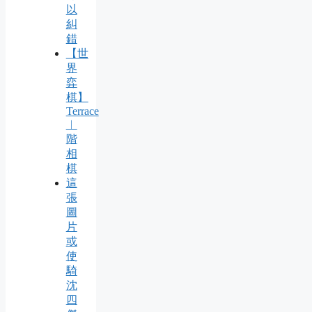
以
糾
錯
【世
界
弈
棋】
Terrace
︱
階
相
棋
這
張
圖
片
或
使
騎
沈
四