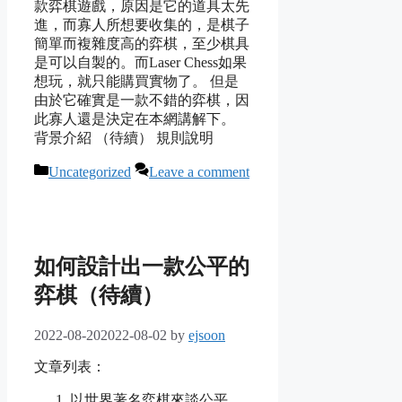
款弈棋遊戲，原因是它的道具太先
進，而寡人所想要收集的，是棋子
簡單而複雜度高的弈棋，至少棋具
是可以自製的。而Laser Chess如果
想玩，就只能購買實物了。 但是
由於它確實是一款不錯的弈棋，因
此寡人還是決定在本網講解下。
背景介紹 （待續） 規則說明
Categories
Uncategorized
Leave a comment
如何設計出一款公平的
弈棋（待續）
2022-08-20
2022-08-02
by
ejsoon
文章列表：
以世界著名弈棋來談公平