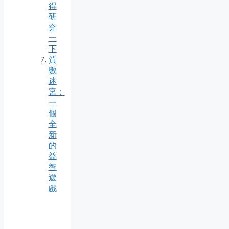
得
研
究
一
下
質
數
迷
宮：
一
個
全
新
的
益
智
遊
戲