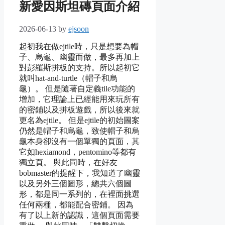
新愛因斯坦磚頁面介紹
2026-06-13
by
ejsoon
起初我在做ejtile時，只是想要為帽
子、烏龜、幽靈而做，最多再加上
對彭羅斯拼板的支持。所以起初它
就叫hat-and-turtle（帽子和烏
龜）。 但是隨著自定義tile功能的
增加，它理論上已經能用來玩所有
的密鋪以及拼板遊戲，所以後來就
更名為ejtile。 但是ejtile的初始圖案
仍然是帽子和烏龜，致使帽子和烏
龜本身卻沒有一個單獨的頁面，其
它如hexiamond，pentomino等都有
獨立頁。 與此同時，在好友
bobmaster的提醒下，我知道了幽靈
以及另外三個圖形，總共六個圖
形，都是同一系列的，在裡面挑選
任何兩種，都能配合密鋪。 因為
有了以上新的認識，這個頁面需要