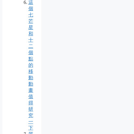
這
個
七
芒
星
和
十
二
個
點
的
移
動
動
畫
值
得
研
究
一
下