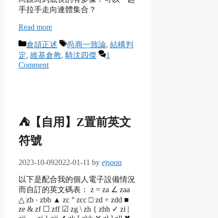
手拉手走向連體集合？
Read more
Categories
Tags
倉頡正述
咼商一致論
,
結構判
定
,
維基倉教
,
騎沈四傑
1
Comment
⛺【自用】Z置前英文
符號
2023-10-09
2022-01-11
by
ejsoon
以下是配合我的個人電子設備情況
而自訂的英文碼表： z = za ∠ zaa
△ zb · zbb ▲ zc ° zcc □ zd ÷ zdd ■
ze & zf ☐ zff ☑ zg \ zh { zhh ✓ zi |