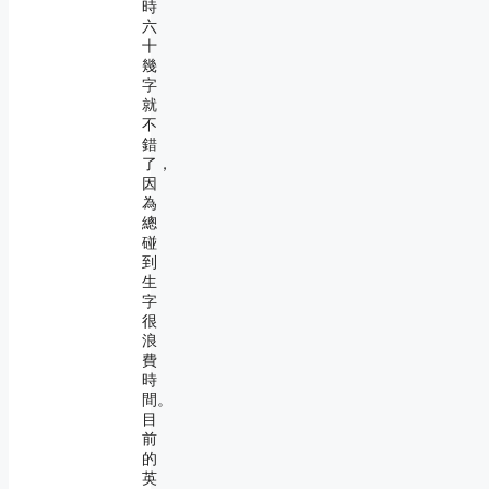
時
六
十
幾
字
就
不
錯
了，
因
為
總
碰
到
生
字
很
浪
費
時
間。
目
前
的
英