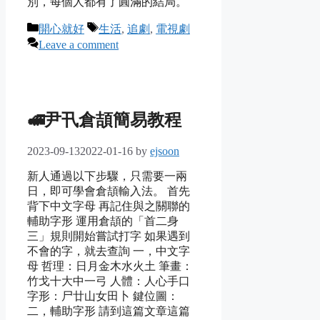
別，每個人都有了圓滿的結局。
Categories
Tags
開心就好
生活
,
追劇
,
電視劇
Leave a comment
🚅尹卂倉頡簡易教程
2023-09-13
2022-01-16
by
ejsoon
新人通過以下步驟，只需要一兩
日，即可學會倉頡輸入法。 首先
背下中文字母 再記住與之關聯的
輔助字形 運用倉頡的「首二身
三」規則開始嘗試打字 如果遇到
不會的字，就去查詢 一，中文字
母 哲理：日月金木水火土 筆畫：
竹戈十大中一弓 人體：人心手口
字形：尸廿山女田卜 鍵位圖：
二，輔助字形 請到這篇文章這篇