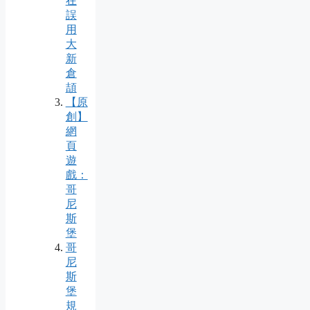
在
誤
用
大
新
倉
頡
【原
創】
網
頁
遊
戲：
哥
尼
斯
堡
哥
尼
斯
堡
規