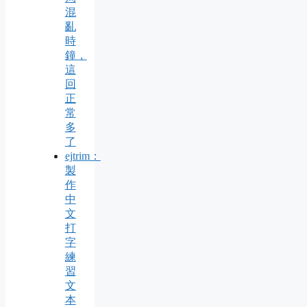
混
亂
時
鐘，
這
回
正
常
多
了
ejtrim：
製
作
中
文
打
字
練
習
文
本