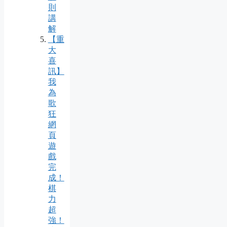
則
講
解
【重
大
喜
訊】
我
為
歌
狂
網
頁
遊
戲
完
成！
棋
力
超
強！