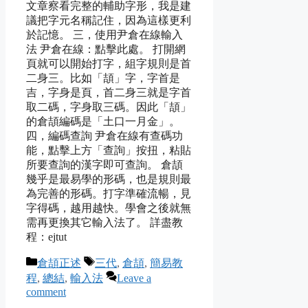
文章察看完整的輔助字形，我是建
議把字元名稱記住，因為這樣更利
於記憶。 三，使用尹倉在線輸入
法 尹倉在線：點擊此處。 打開網
頁就可以開始打字，組字規則是首
二身三。比如「頡」字，字首是
吉，字身是頁，首二身三就是字首
取二碼，字身取三碼。因此「頡」
的倉頡編碼是「土口一月金」。
四，編碼查詢 尹倉在線有查碼功
能，點擊上方「查詢」按扭，粘貼
所要查詢的漢字即可查詢。 倉頡
幾乎是最易學的形碼，也是規則最
為完善的形碼。打字準確流暢，見
字得碼，越用越快。學會之後就無
需再更換其它輸入法了。 詳盡教
程：ejtut
Categories
Tags
倉頡正述
三代
,
倉頡
,
簡易教
程
,
總結
,
輸入法
Leave a
comment