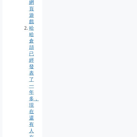
網
頁
遊
戲
哈
哈
倉
頡
已
經
發
表
了
一
年
多，
現
在
還
有
人