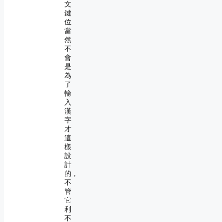
文
鍵
位
當
然
不
會
是
為
了
輸
入
漢
字
才
這
樣
設
計
的，
不
管
它
利
不