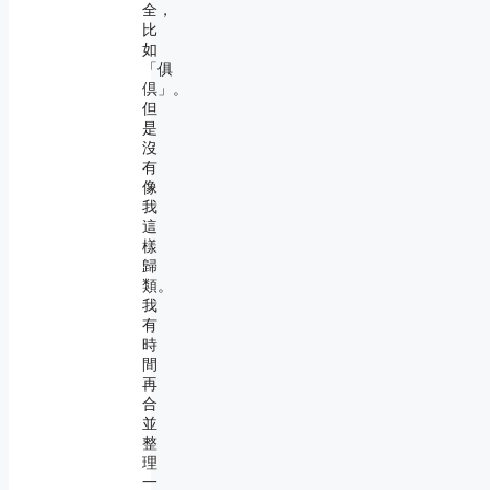
全，
比
如
「俱
倶」。
但
是
沒
有
像
我
這
樣
歸
類。
我
有
時
間
再
合
並
整
理
一