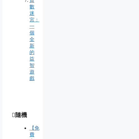
質
數
迷
宮：
一
個
全
新
的
益
智
遊
戲
隨機
【免
費