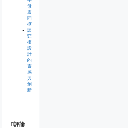
字
母
表
同
框
談
弈
棋
設
計
的
靈
感
與
創
新
評論