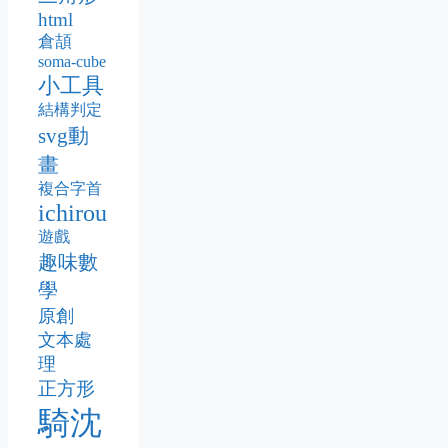
html
倉頡
soma-cube
小工具
結構判定
svg動
畫
複合字首
ichirou
遊戲
趣味數
學
原創
文本處
理
正方形
騎沈