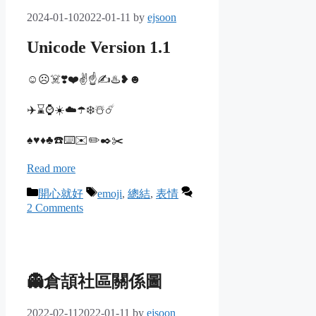
2024-01-10
2022-01-11
by
ejsoon
Unicode Version 1.1
☺️☹️☠️❣️❤️✌️☝️✍️♨️❥☻
✈️⌛⌚☀️☁️☂️❄️☃️☄️
♠️♥️♦️♣️☎️⌨️✉️✏️✒️✂️
Read more
Categories
Tags
開心就好
emoji
,
總結
,
表情
2 Comments
👻倉頡社區關係圖
2022-02-11
2022-01-11
by
ejsoon