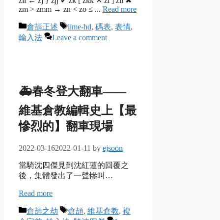
zii ← zj } zjj ✔ zk [ zkk ✕ zl ] zll ✖
zm > zmm → zn < zo ≤ ...
Read more
Categories
Tags
倉頡正述
lime-hd
,
碼表
,
表情
,
輸入法
Leave a comment
🚑春冬登大翻車——
維基倉教編輯史上【最
慘烈的】翻車現場
2022-03-16
2022-01-11
by
ejsoon
當騎沈四傑見到沈紅蓮的回覆之
後，集體發出了一聲慘叫…
Read more
Categories
Tags
倉頡之劫
倉頡
,
維基倉教
,
複