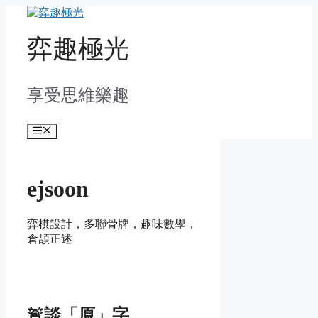
Skip
to
content
弈趣極光
享受思維樂趣
Menu
ejsoon
弈棋設計，多聯骨牌，趣味數學，
倉頡正述
🚨談「原」字