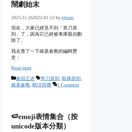
鬧劇始末
2023-11-26
2022-01-12
by
ejsoon
現在，大家已經見不到「剪刀原
則」了，因為它已經被車庫親自刪
除了。
我去查了一下維基倉教的編輯歷
史：
Read more
Categories
Tags
倉頡正述
剪刀原則
,
取碼原則
,
維基倉教
,
騎沈四傑
1 Comment
🍉emoji表情集合（按
unicode版本分類）