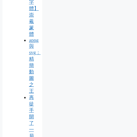
字
體】
崇
羲
篆
體
apng
與
svg：
精
簡
動
圖
之
王
再
徒
手
開
了
一
局