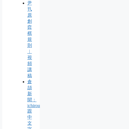
尹
卂
原
創
弈
棋
規
則
︱
視
頻
講
稿
倉
頡
新
聞：
ichirou
跟
中
文