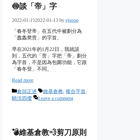
🍥談「帝」字
2022-01-15
2022-01-13
by
ejsoon
「春冬登帝」在五代中被劃分為
「蠢螽凳啻」的字首。
早在2021年的1月22日，我就談
到，五代的「啻」字把「帝」劃分
為字首，不是因為包圍功能，它跟
「春冬登」不同。
Read more
Categories
Tags
倉頡正述
維基倉教
,
複合字首
,
騎沈四傑
Leave a comment
💣維基倉教💨剪刀原則