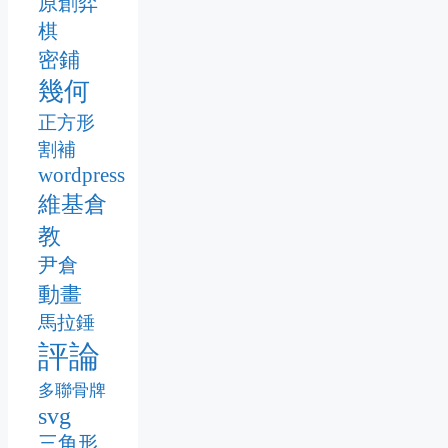
原創弈
棋
密鋪
幾何
正方形
割補
wordpress
維基倉
教
尹倉
動畫
馬拉錘
評論
多聯骨牌
svg
三角形