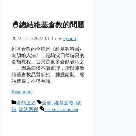
🐣總結維基倉教的問題
2022-11-13
2022-01-15
by
ejsoon
維基倉教的全稱是《維基教科書•
倉頡輸入法》，是騎沈四傑編寫的
倉頡教程。它只是衆多倉頡教程之
一。因為四傑不講道理，所以導致
維基倉教品質低劣，臃腫錯亂，廢
話連篇，不堪卒讀。
Read more
Categories
Tags
倉頡正述
倉頡
,
維基倉教
,
總
結
,
騎沈四傑
Leave a comment