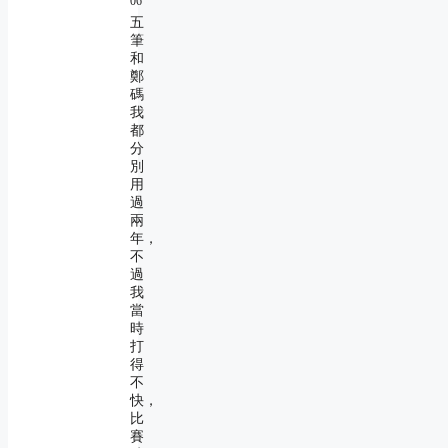
06
五
筆
和
鄭
碼
我
都
分
別
用
過
兩
年，
不
過
我
當
時
打
得
不
快，
比
賽