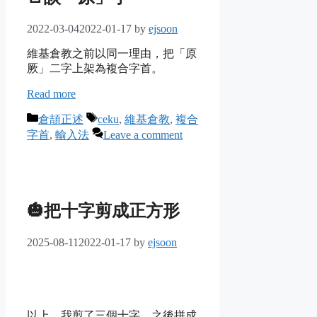
2022-03-04
2022-01-17
by
ejsoon
維基倉教之前以同一理由，把「原
厥」二字上架為複合字首。
Read more
Categories
Tags
倉頡正述
ceku
,
維基倉教
,
複合
字首
,
輸入法
Leave a comment
🎃把十字剪成正方形
2025-08-11
2022-01-17
by
ejsoon
以上，我剪了三個十字，之後拼成