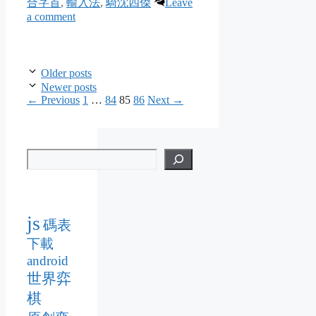
合字首
,
輸入法
,
騎沈四傑
Leave
a comment
Older posts
Newer posts
Page
Page
Page
Page
←
Previous
1
…
84
85
86
Next
→
js
碼表
下載
android
世界弈
棋