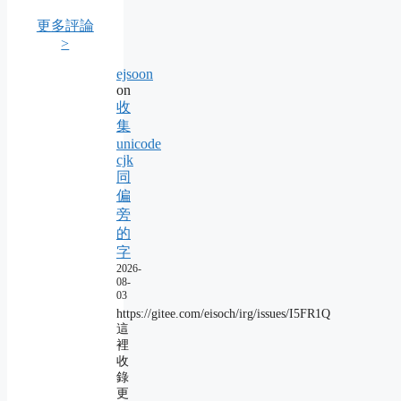
更多評論
>
ejsoon
on
收
集
unicode
cjk
同
偏
旁
的
字
2026-
08-
03
https://gitee.com/eisoch/irg/issues/I5FR1Q
這
裡
收
錄
更