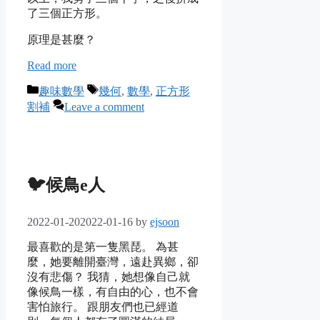
了三個正方形。
原理是甚麼？
Read more
Categories
Tags
趣味數學
幾何
,
數學
,
正方形
割補
Leave a comment
🐦候鳥e人
2022-01-20
2022-01-16
by
ejsoon
最喜歡的是第一隻黑琵。 為甚
麼，她要離開臺灣，遠赴異鄉，卻
沒有悲傷？ 我猜，她想像自己就
像候鳥一樣，有自由的心，也不會
害怕旅行。 跟朋友們也已經道