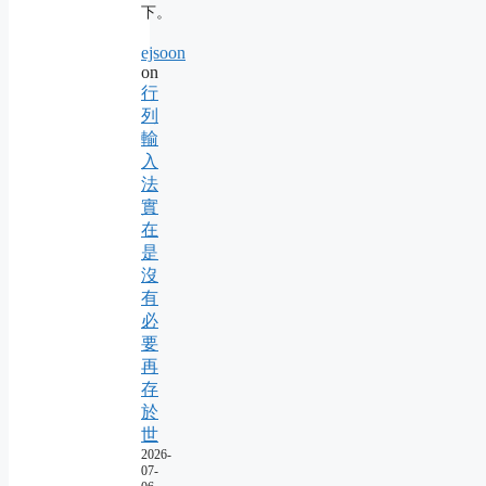
下。
ejsoon
on
行
列
輸
入
法
實
在
是
沒
有
必
要
再
存
於
世
2026-
07-