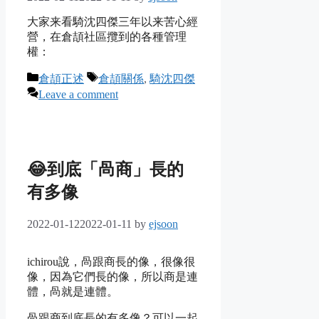
大家来看騎沈四傑三年以来苦心經
營，在倉頡社區攬到的各種管理
權：
Categories
Tags
倉頡正述
倉頡關係
,
騎沈四傑
Leave a comment
😂到底「咼商」長的
有多像
2022-01-12
2022-01-11
by
ejsoon
ichirou說，咼跟商長的像，很像很
像，因為它們長的像，所以商是連
體，咼就是連體。
咼跟商到底長的有多像？可以一起