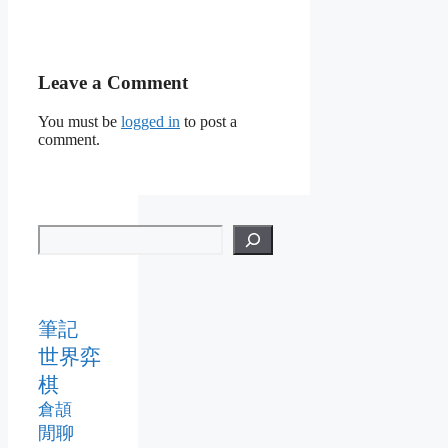
Leave a Comment
You must be
logged in
to post a
comment.
筆記
世界弈
棋
倉頡
閒聊