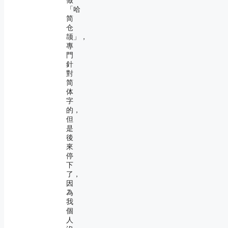
做
「哈
简
仓
颉」，
專
門
針
對
简
体
字
的，
但
是
後
來
停
下
了，
因
為
我
個
人