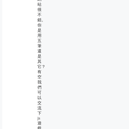
站
很
不
錯。
你
是
用
五
筆
還
是
其
它？
有
空
我
們
可
以
交
流
下
js
遊
戲