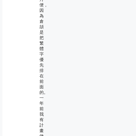
便，
因
為
倉
頡
是
把
繁
體
字
優
先
排
在
前
面
的。
一
年
前
我
有
計
畫