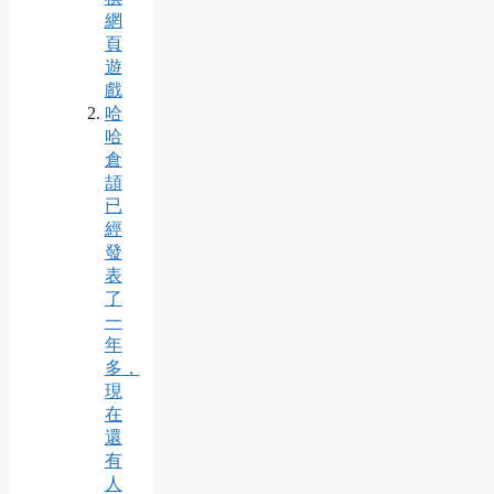
網
頁
遊
戲
哈
哈
倉
頡
已
經
發
表
了
一
年
多，
現
在
還
有
人