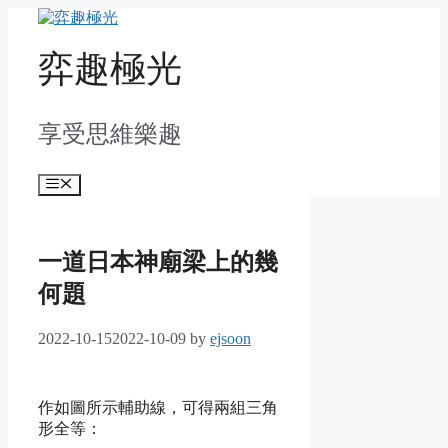
Skip
to
content
弈趣極光
享受思維樂趣
Menu
一道日本神廟梁上的幾
何題
2022-10-15
2022-10-09
by
ejsoon
作如圖所示輔助線，可得兩組三角
形全等：