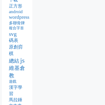
正方形
android
wordpress
多聯骨牌
複合字首
svg
碼表
原創弈
棋
js
總結
維基倉
教
遊戲
漢字學
習
馬拉錘