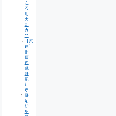
在
誤
用
大
新
倉
頡
【原
創】
網
頁
遊
戲：
哥
尼
斯
堡
哥
尼
斯
堡