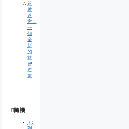
質
數
迷
宮：
一
個
全
新
的
益
智
遊
戲
隨機
js：
到