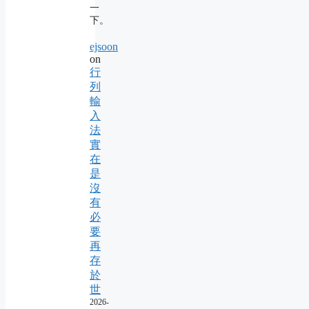
一
下。
ejsoon
on
行
列
輸
入
法
實
在
是
沒
有
必
要
再
存
於
世
2026-