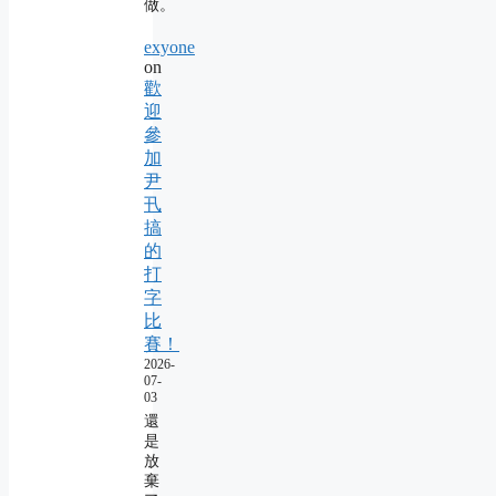
做。
exyone
on
歡
迎
參
加
尹
卂
搞
的
打
字
比
賽！
2026-
07-
03
還
是
放
棄