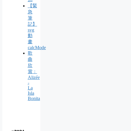
【緊
急
筆
記】
svg
動
畫
calcMode
歌
曲
欣
賞：
Alizée
-
La
Isla
Bonita