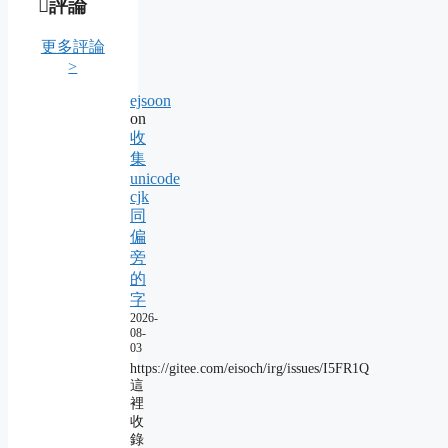
評論
更多評論
>
ejsoon
on
收
集
unicode
cjk
同
偏
旁
的
字
2026-
08-
03
https://gitee.com/eisoch/irg/issues/I5FR1Q
這
裡
收
錄