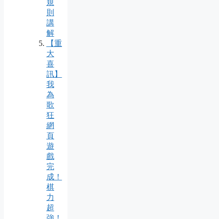
規
則
講
解
【重
大
喜
訊】
我
為
歌
狂
網
頁
遊
戲
完
成！
棋
力
超
強！