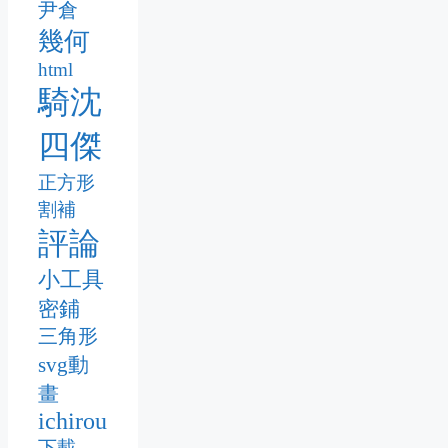
尹倉
幾何
html
騎沈
四傑
正方形
割補
評論
小工具
密鋪
三角形
svg動
畫
ichirou
下載