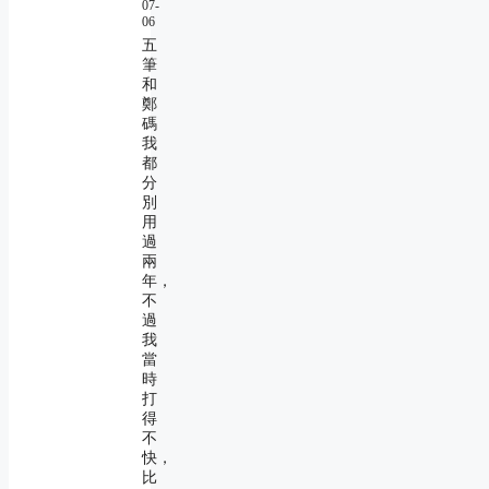
07-
06
五
筆
和
鄭
碼
我
都
分
別
用
過
兩
年，
不
過
我
當
時
打
得
不
快，
比