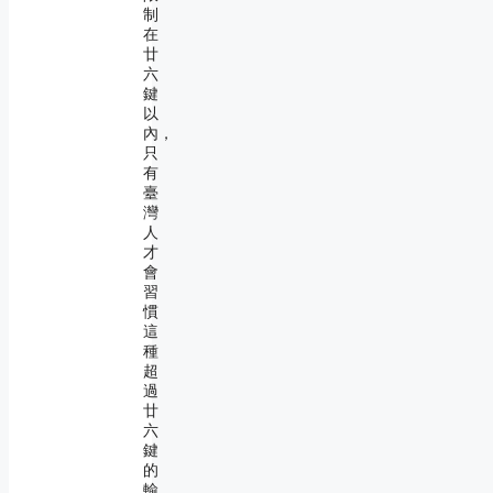
制
在
廿
六
鍵
以
內，
只
有
臺
灣
人
才
會
習
慣
這
種
超
過
廿
六
鍵
的
輸