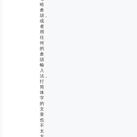
哈
倉
頡，
或
者
用
任
何
的
倉
頡
輸
入
法，
打
简
体
字
的
文
章
也
不
太
方