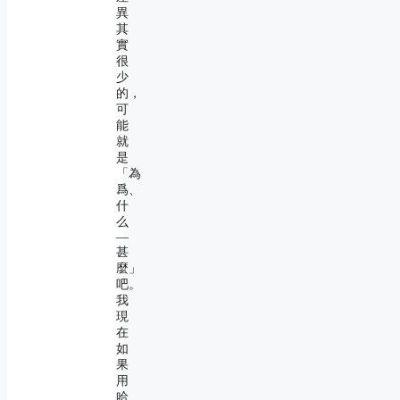
異
其
實
很
少
的，
可
能
就
是
「為
爲、
什
么
―
甚
麼」
吧。
我
現
在
如
果
用
哈