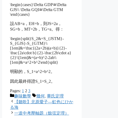
\begin{cases}\Delta GDP≅\Delta
GJS\\ \Delta GQI≅\Delta GTM
\end{cases}
設AB=a，EH=b，則JS=2a，
SG=b，MT=2b，TG=a。得：
\begin{split}S_2&=S_{JSTM}-
S_{GJS}-S_{GTM}\\
[1em]&=\frac{(2a+2b)(a+b)}{2}-
\frac{2a\cdot b}{2}-\frac{2b\cdot a}
{2}\\[1em]&=(a+b)^2-2ab\\
[1em]&=a^2+b^2\end{split}
明顯的，
S_1=a^2+b^2
。
因此最終得證
S_1=S_2
。
Pages:
1
2
3
Categories
Tags
趣味數學
幾何
,
畢氏定理
【聽歌】北原愛子—虹色にひか
る海
一道中考壓軸題（餘弦定理）