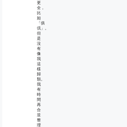
更
全，
比
如
「俱
倶」。
但
是
沒
有
像
我
這
樣
歸
類。
我
有
時
間
再
合
並
整
理