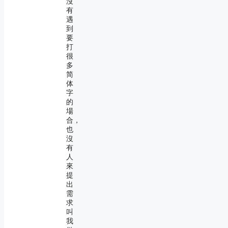
沒
有
遇
到
要
打
很
多
简
体
字
的
場
合，
也
沒
有
人
來
提
出
需
求
叫
我