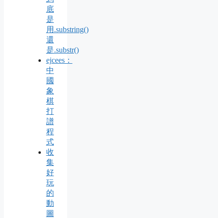
底
是
用.substring()
還
是.substr()
ejcees：
中
國
象
棋
打
譜
程
式
收
集
好
玩
的
動
圖