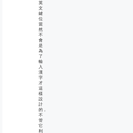
英
文
鍵
位
當
然
不
會
是
為
了
輸
入
漢
字
才
這
樣
設
計
的，
不
管
它
利