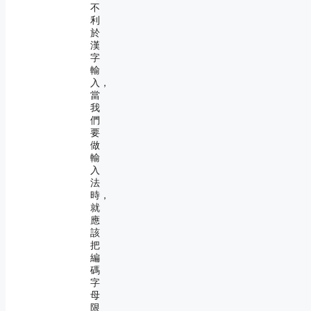
不
利
於
漢
字
輸
入，
當
我
們
要
做
輸
入
法
時，
就
應
該
把
編
碼
字
母
限