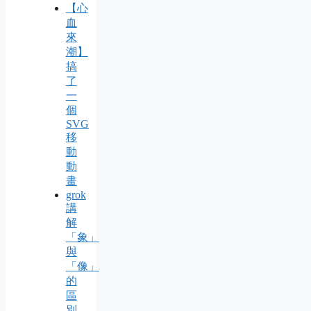
【心
血
來
潮】
搞
了
一
個
SVG
移
動
動
畫
grok
講
解
「象」
與
「像」
的
區
別