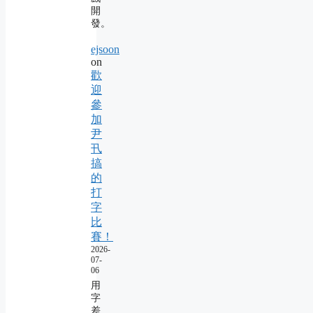
開
發。
ejsoon
on
歡
迎
參
加
尹
卂
搞
的
打
字
比
賽！
2026-
07-
06
用
字
差