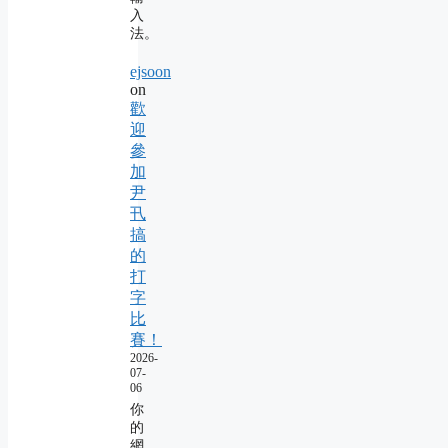
入
法。
ejsoon
on
歡
迎
參
加
尹
卂
搞
的
打
字
比
賽！
2026-
07-
06
你
的
網