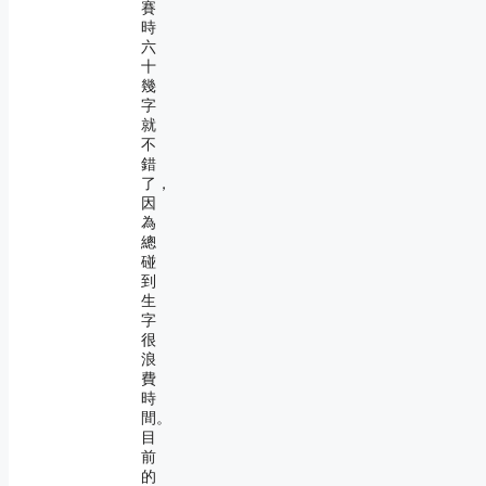
賽
時
六
十
幾
字
就
不
錯
了，
因
為
總
碰
到
生
字
很
浪
費
時
間。
目
前
的