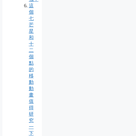
這
個
七
芒
星
和
十
二
個
點
的
移
動
動
畫
值
得
研
究
一
下