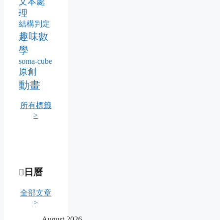
文本處
理
結構判定
趣味數
學
soma-cube
原創
動畫
所有標籤
>
日曆
全部文章
>
August 2026