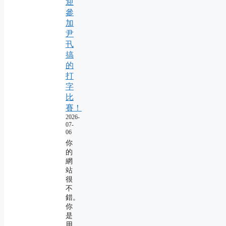
迎
參
加
尹
卂
搞
的
打
字
比
賽！
2026-
07-
06
你
的
網
站
很
不
錯。
你
是
用