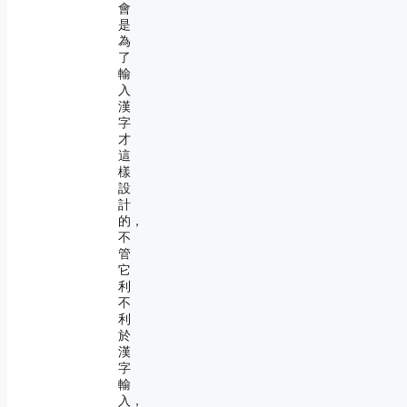
會
是
為
了
輸
入
漢
字
才
這
樣
設
計
的，
不
管
它
利
不
利
於
漢
字
輸
入，