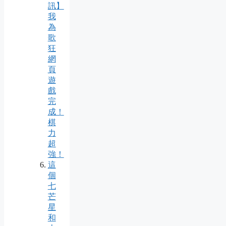
訊】
我
為
歌
狂
網
頁
遊
戲
完
成！
棋
力
超
強！
這
個
七
芒
星
和