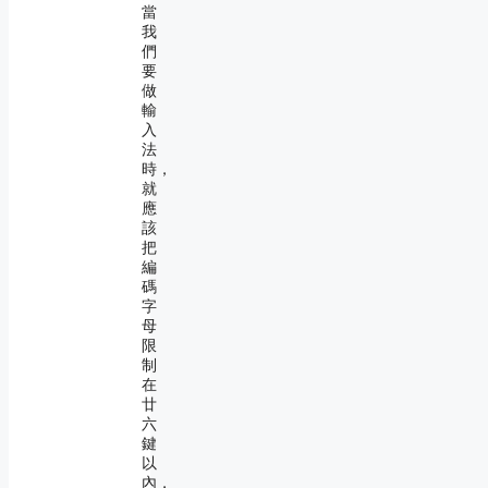
當
我
們
要
做
輸
入
法
時，
就
應
該
把
編
碼
字
母
限
制
在
廿
六
鍵
以
內，