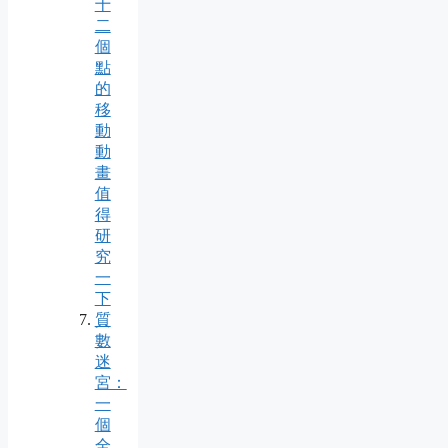
十
二
個
點
的
移
動
動
畫
值
得
研
究
一
下
質
數
迷
宮：
一
個
全