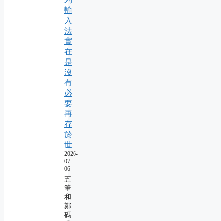
輸
入
法
實
在
是
沒
有
必
要
再
存
於
世
2026-
07-
06
五
筆
和
鄭
碼