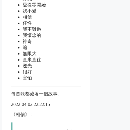
愛從零開始
我不愛
相信
任性
我不難過
我懷念的
神奇
追
無限大
直來直往
逆光
很好
害怕
每首歌都藏著一個故事。
2022-04-02 22:22:15
《相信》：