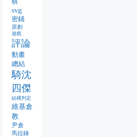
棋
svg
密鋪
原創
遊戲
評論
動畫
總結
騎沈
四傑
結構判定
維基倉
教
尹倉
馬拉錘