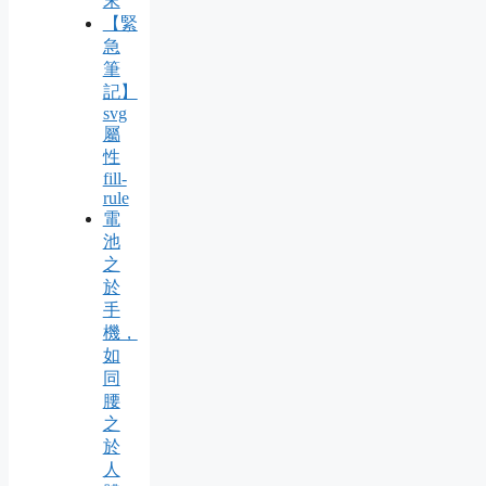
末
【緊
急
筆
記】
svg
屬
性
fill-
rule
電
池
之
於
手
機，
如
同
腰
之
於
人