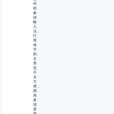
何
的
倉
頡
輸
入
法，
打
简
体
字
的
文
章
也
不
太
方
便，
因
為
倉
頡
是
把