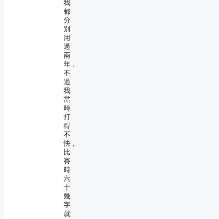
我
都
分
別
用
過
兩
年，
不
過
我
當
時
打
得
不
快，
比
賽
時
六
十
幾
字
就