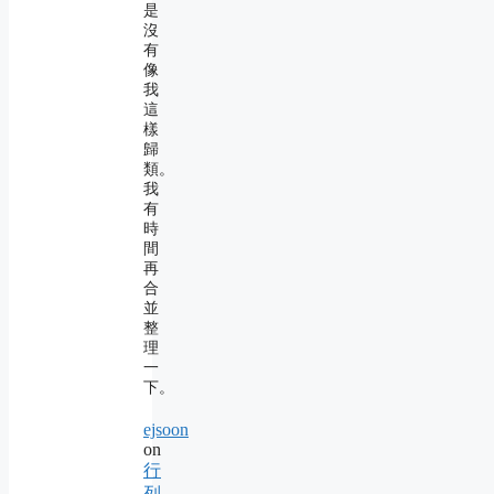
是
沒
有
像
我
這
樣
歸
類。
我
有
時
間
再
合
並
整
理
一
下。
ejsoon
on
行
列