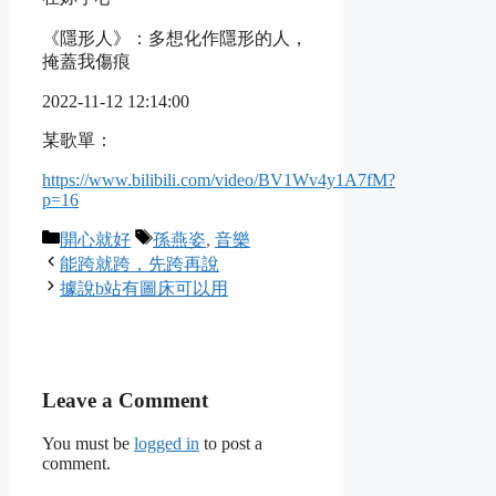
《隱形人》：多想化作隱形的人，
掩蓋我傷痕
2022-11-12 12:14:00
某歌單：
https://www.bilibili.com/video/BV1Wv4y1A7fM?
p=16
Categories
Tags
開心就好
孫燕姿
,
音樂
能跨就跨，先跨再說
據說b站有圖床可以用
Leave a Comment
You must be
logged in
to post a
comment.