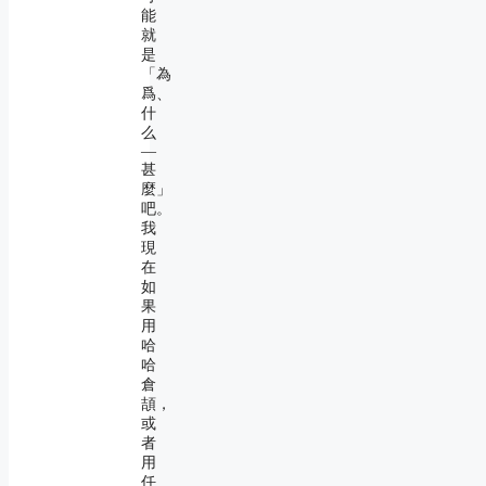
能
就
是
「為
爲、
什
么
―
甚
麼」
吧。
我
現
在
如
果
用
哈
哈
倉
頡，
或
者
用
任