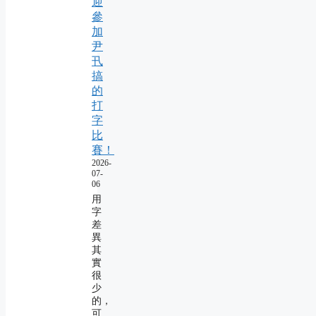
迎
參
加
尹
卂
搞
的
打
字
比
賽！
2026-
07-
06
用
字
差
異
其
實
很
少
的，
可