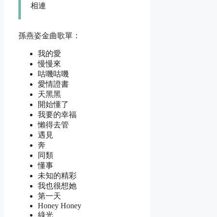
相連
孫燕姿金曲歌單：
我的愛
慢慢來
咕嘰咕嘰
愛情證書
天黑黑
開始懂了
我要的幸福
懶得去管
遇見
奔
同類
懂事
未知的精彩
我也很想她
第一天
Honey Honey
綠光