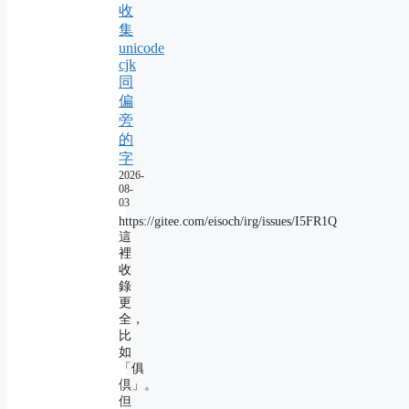
收
集
unicode
cjk
同
偏
旁
的
字
2026-
08-
03
https://gitee.com/eisoch/irg/issues/I5FR1Q
這
裡
收
錄
更
全，
比
如
「俱
倶」。
但