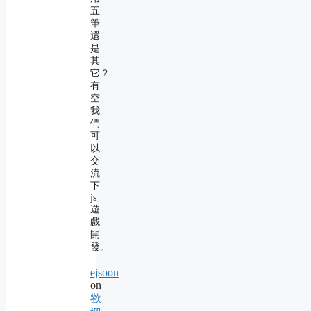
五
筆
還
是
其
它？
有
空
我
們
可
以
交
流
下
js
遊
戲
開
發。
ejsoon
on
歡