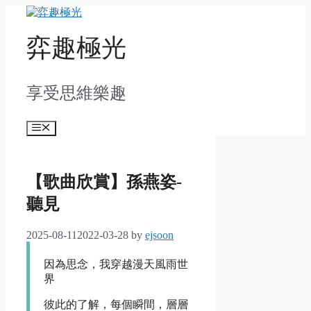
Skip
to
content
弈趣極光
享受思維樂趣
Menu
【歌曲欣賞】孫燕姿-
聽見
2025-08-11
2022-03-28
by
ejsoon
因為思念，我穿越漫天風雨世
界
彼此的了解，每個瞬間，層層