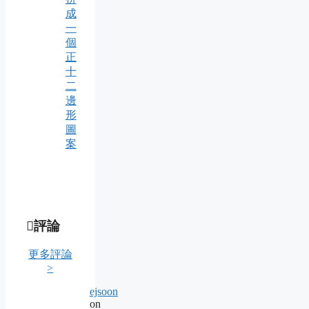
成
一
個
正
十
二
邊
形
圖
案
評論
更多評論
>
ejsoon
on