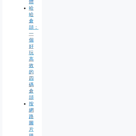
體
哈
哈
倉
頡：
一
個
好
玩
高
效
的
四
碼
倉
頡
按
網
路
圖
片
拼