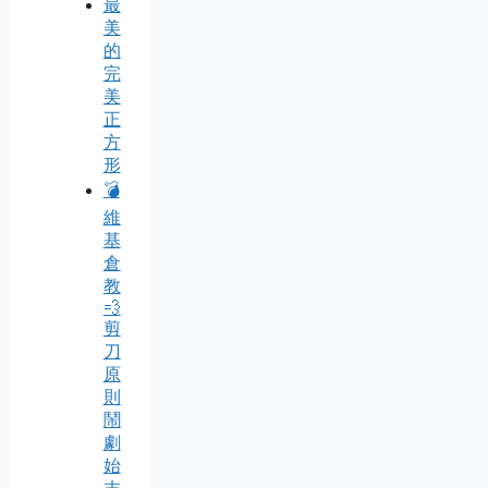
最
美
的
完
美
正
方
形
💣
維
基
倉
教
💨
剪
刀
原
則
鬧
劇
始