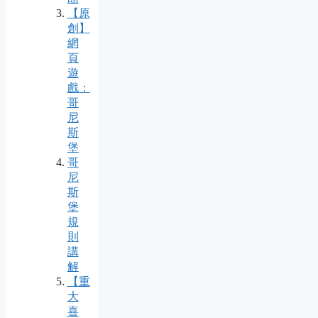
【原
創】
網
頁
遊
戲：
哥
尼
斯
堡
哥
尼
斯
堡
規
則
講
解
【重
大
喜