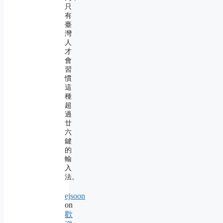
只
有
臺
灣
人
才
會
習
慣
這
種
超
過
廿
六
鍵
的
輸
入
法。
ejsoon
on
歡