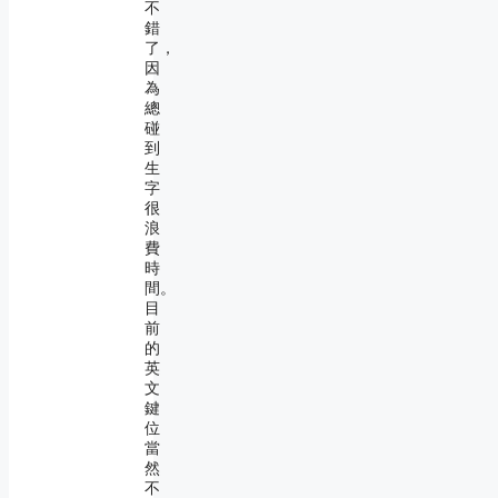
不
錯
了，
因
為
總
碰
到
生
字
很
浪
費
時
間。
目
前
的
英
文
鍵
位
當
然
不