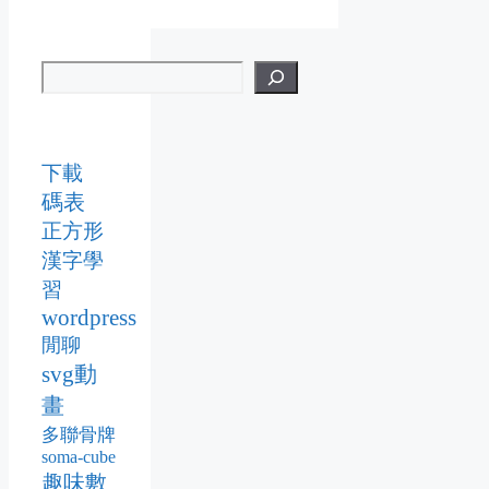
下載
碼表
正方形
漢字學
習
wordpress
閒聊
svg動
畫
多聯骨牌
soma-cube
趣味數