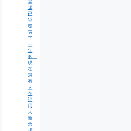
倉
頡
已
經
發
表
了
一
年
多，
現
在
還
有
人
在
誤
用
大
新
倉
頡