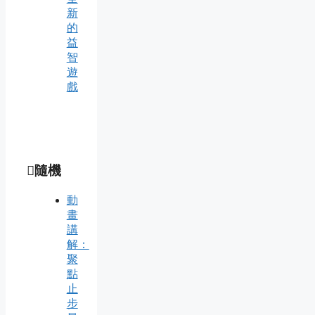
新
的
益
智
遊
戲
隨機
動
畫
講
解：
聚
點
止
步