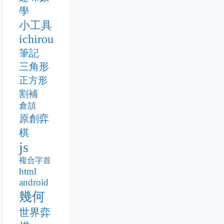
學
小工具
ichirou
筆記
三角形
正方形
割補
倉頡
原創弈
棋
js
複合字首
html
android
幾何
世界弈