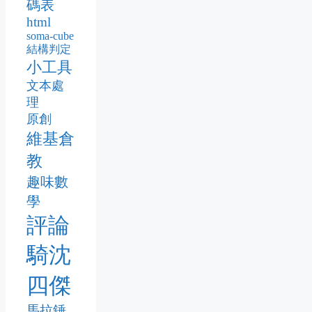
碼表
html
soma-cube
結構判定
小工具
文本處
理
原創
維基倉
教
趣味數
學
評論
騎沈
四傑
馬拉錘