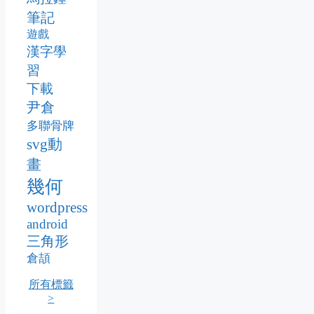
筆記
遊戲
漢字學
習
下載
尹倉
多聯骨牌
svg動
畫
幾何
wordpress
android
三角形
倉頡
所有標籤
>