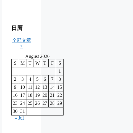
日曆
全部文章
>
August 2026
S
M
T
W
T
F
S
1
2
3
4
5
6
7
8
9
10
11
12
13
14
15
16
17
18
19
20
21
22
23
24
25
26
27
28
29
30
31
« Jul