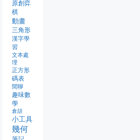
原創弈
棋
動畫
三角形
漢字學
習
文本處
理
正方形
碼表
閒聊
趣味數
學
倉頡
小工具
幾何
筆記