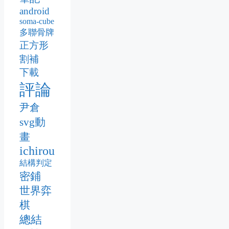
android
soma-cube
多聯骨牌
正方形
割補
下載
評論
尹倉
svg動
畫
ichirou
結構判定
密鋪
世界弈
棋
總結