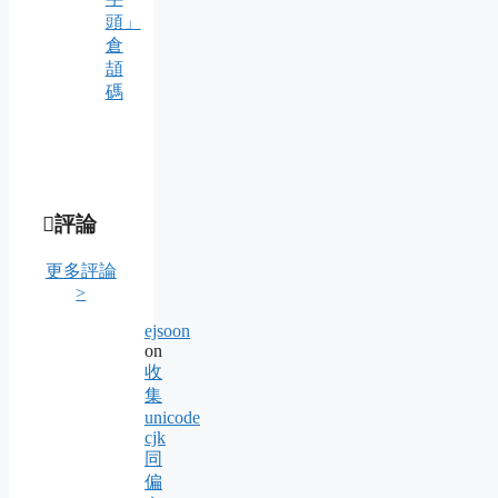
頭」
倉
頡
碼
評論
更多評論
>
ejsoon
on
收
集
unicode
cjk
同
偏