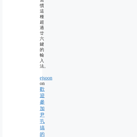
習
慣
這
種
超
過
廿
六
鍵
的
輸
入
法。
ejsoon
on
歡
迎
參
加
尹
卂
搞
的