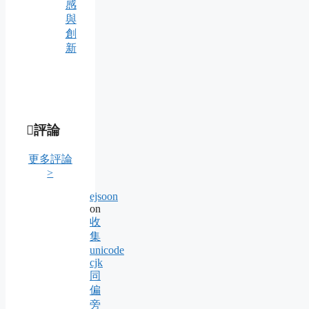
感
與
創
新
評論
更多評論
>
ejsoon
on
收
集
unicode
cjk
同
偏
旁