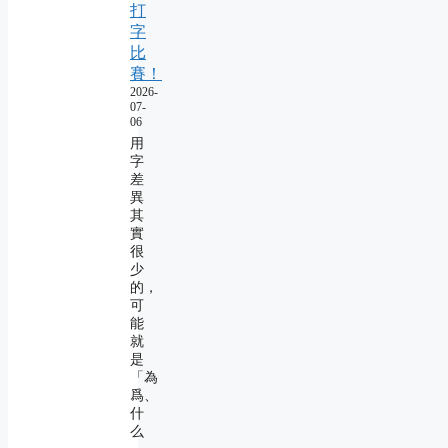
打
字
比
賽！
2026-
07-
06
用
字
差
異
其
實
很
少
的，
可
能
就
是
「為
爲、
什
么