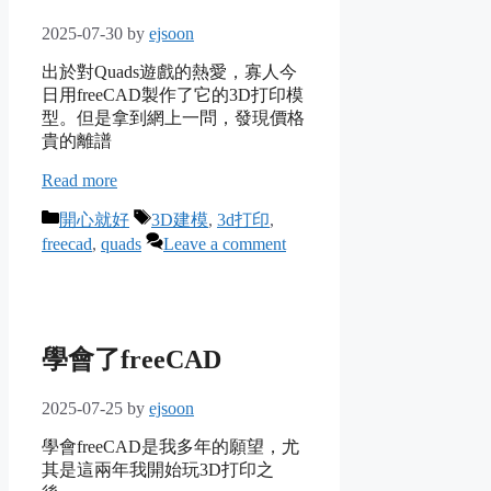
2025-07-30
by
ejsoon
出於對Quads遊戲的熱愛，寡人今
日用freeCAD製作了它的3D打印模
型。但是拿到網上一問，發現價格
貴的離譜
Read more
Categories
Tags
開心就好
3D建模
,
3d打印
,
freecad
,
quads
Leave a comment
學會了freeCAD
2025-07-25
by
ejsoon
學會freeCAD是我多年的願望，尤
其是這兩年我開始玩3D打印之