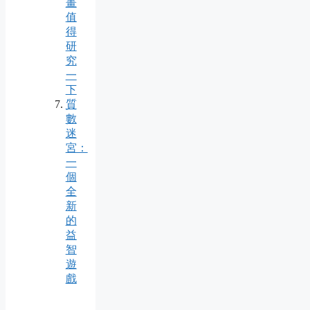
畫
值
得
研
究
一
下
質
數
迷
宮：
一
個
全
新
的
益
智
遊
戲