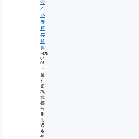
沒
有
必
要
再
存
於
世
2026-
07-
06
五
筆
和
鄭
碼
我
都
分
別
用
過
兩
年，