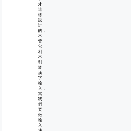
才
這
樣
設
計
的，
不
管
它
利
不
利
於
漢
字
輸
入，
當
我
們
要
做
輸
入
法