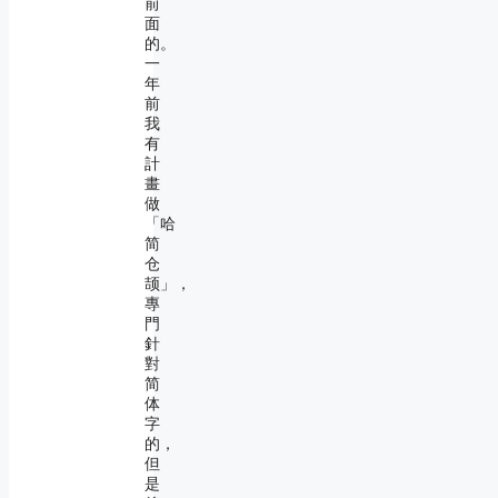
前
面
的。
一
年
前
我
有
計
畫
做
「哈
简
仓
颉」，
專
門
針
對
简
体
字
的，
但
是