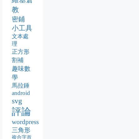
教
密鋪
小工具
文本處
理
正方形
割補
趣味數
學
馬拉錘
android
svg
評論
wordpress
三角形
複合字首