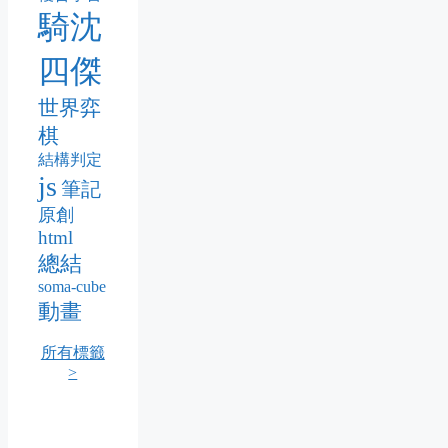
騎沈
四傑
世界弈
棋
結構判定
js
筆記
原創
html
總結
soma-cube
動畫
所有標籤
>