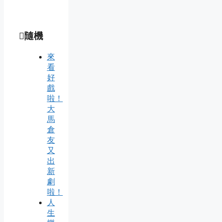
隨機
來
看
好
戲
啦！
大
馬
倉
友
又
出
新
劇
啦！
人
生