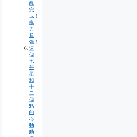
戲
完
成！
棋
力
超
強！
這
個
七
芒
星
和
十
二
個
點
的
移
動
動