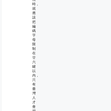
時，
就
應
該
把
編
碼
字
母
限
制
在
廿
六
鍵
以
內，
只
有
臺
灣
人
才
會