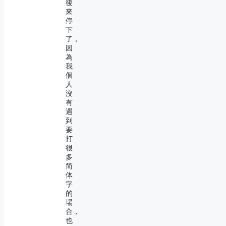
後
來
停
下
了，
因
為
我
個
人
沒
有
遇
到
要
打
很
多
简
体
字
的
場
合，
也