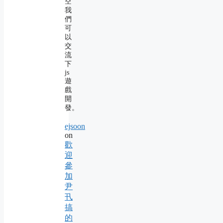
空
我
們
可
以
交
流
下
js
遊
戲
開
發。
ejsoon
on
歡
迎
參
加
尹
卂
搞
的