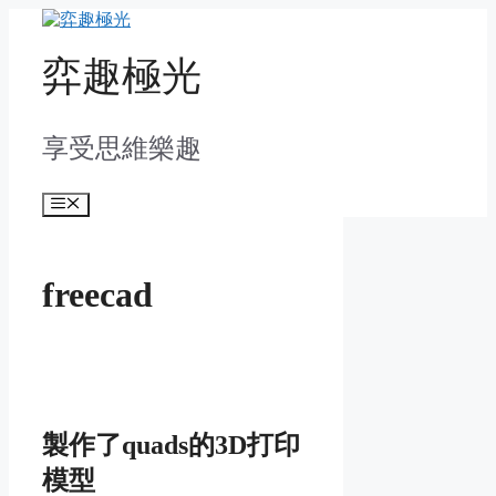
Skip
to
content
弈趣極光
享受思維樂趣
Menu
freecad
製作了quads的3D打印
模型