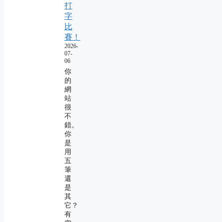
打
字
比
賽！
2026-
07-
06
你
的
網
站
很
不
錯。
你
是
用
五
筆
還
是
其
它？
有