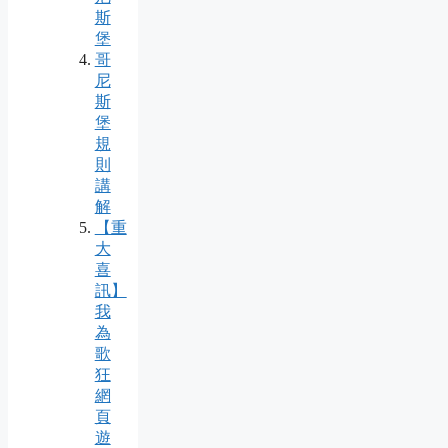
斯
堡
哥
尼
斯
堡
規
則
講
解
【重
大
喜
訊】
我
為
歌
狂
網
頁
遊