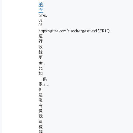
的
字
2026-
08-
03
https://gitee.com/eisoch/irg/issues/I5FR1Q
這
裡
收
錄
更
全，
比
如
「俱
倶」。
但
是
沒
有
像
我
這
樣
歸