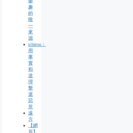
樂
趣
的
唯
一
來
源
ichirou：
用
事
實
和
道
理
擊
退
惡
意
遠
方
【網
頁】