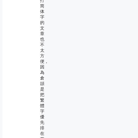
打
简
体
字
的
文
章
也
不
太
方
便，
因
為
倉
頡
是
把
繁
體
字
優
先
排
在