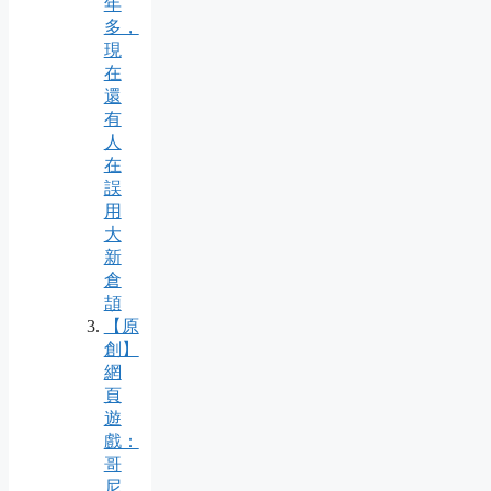
年
多，
現
在
還
有
人
在
誤
用
大
新
倉
頡
【原
創】
網
頁
遊
戲：
哥
尼