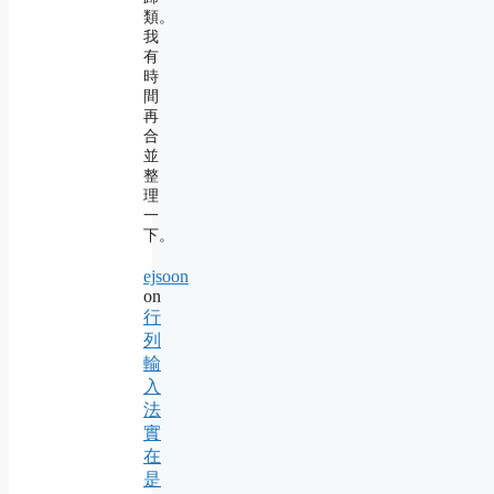
類。
我
有
時
間
再
合
並
整
理
一
下。
ejsoon
on
行
列
輸
入
法
實
在
是