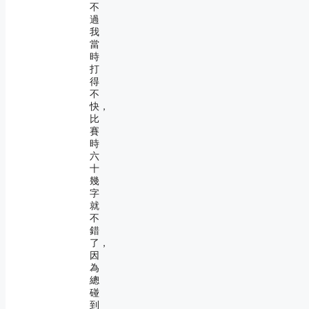
不
過
我
當
時
打
得
不
快，
比
賽
時
六
十
幾
字
就
不
錯
了，
因
為
總
碰
到