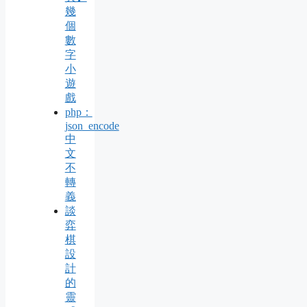
幾
個
數
字
小
遊
戲
php：
json_encode
中
文
不
轉
義
談
弈
棋
設
計
的
靈