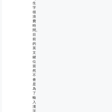
生
字
很
浪
費
時
間。
目
前
的
英
文
鍵
位
當
然
不
會
是
為
了
輸
入
漢
字