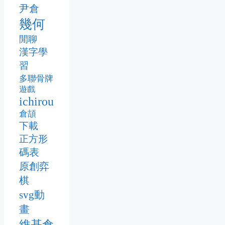
尹倉
幾何
閒聊
漢字學
習
多聯骨牌
遊戲
ichirou
倉頡
下載
正方形
碼表
原創弈
棋
svg動
畫
維基倉