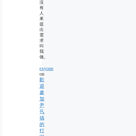
沒
有
人
來
提
出
需
求
叫
我
做。
exyone
on
歡
迎
參
加
尹
卂
搞
的
打