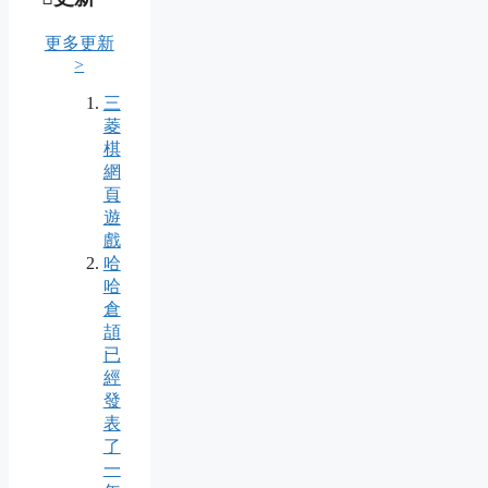
更多更新
>
三
菱
棋
網
頁
遊
戲
哈
哈
倉
頡
已
經
發
表
了
一