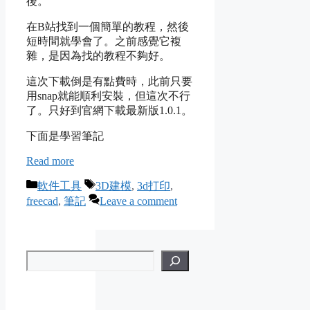
後。
在B站找到一個簡單的教程，然後
短時間就學會了。之前感覺它複
雜，是因為找的教程不夠好。
這次下載倒是有點費時，此前只要
用snap就能順利安裝，但這次不行
了。只好到官網下載最新版1.0.1。
下面是學習筆記
Read more
Categories
Tags
軟件工具
3D建模
,
3d打印
,
freecad
,
筆記
Leave a comment