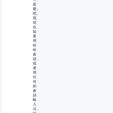
―
甚
麼」
吧。
我
現
在
如
果
用
哈
哈
倉
頡，
或
者
用
任
何
的
倉
頡
輸
入
法，