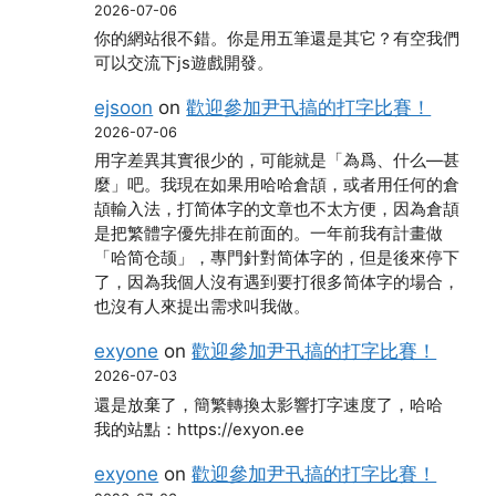
2026-07-06
你的網站很不錯。你是用五筆還是其它？有空我們
可以交流下js遊戲開發。
ejsoon
on
歡迎參加尹卂搞的打字比賽！
2026-07-06
用字差異其實很少的，可能就是「為爲、什么―甚
麼」吧。我現在如果用哈哈倉頡，或者用任何的倉
頡輸入法，打简体字的文章也不太方便，因為倉頡
是把繁體字優先排在前面的。一年前我有計畫做
「哈简仓颉」，專門針對简体字的，但是後來停下
了，因為我個人沒有遇到要打很多简体字的場合，
也沒有人來提出需求叫我做。
exyone
on
歡迎參加尹卂搞的打字比賽！
2026-07-03
還是放棄了，簡繁轉換太影響打字速度了，哈哈
我的站點：https://exyon.ee
exyone
on
歡迎參加尹卂搞的打字比賽！