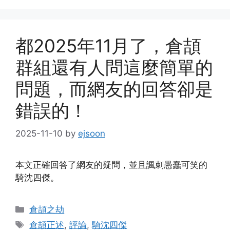
都2025年11月了，倉頡
群組還有人問這麼簡單的
問題，而網友的回答卻是
錯誤的！
2025-11-10
by
ejsoon
本文正確回答了網友的疑問，並且諷刺愚蠢可笑的
騎沈四傑。
Categories
倉頡之劫
Tags
倉頡正述
,
評論
,
騎沈四傑