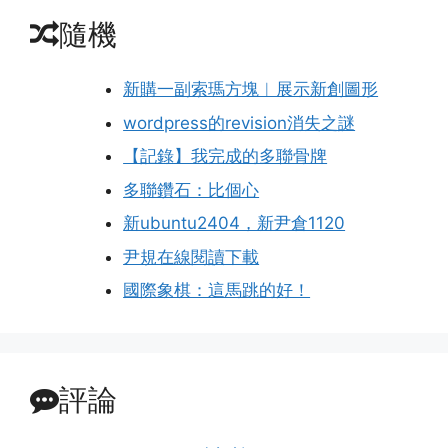
隨機
新購一副索瑪方塊︱展示新創圖形
wordpress的revision消失之謎
【記錄】我完成的多聯骨牌
多聯鑽石：比個心
新ubuntu2404，新尹倉1120
尹規在線閱讀下載
國際象棋：這馬跳的好！
評論