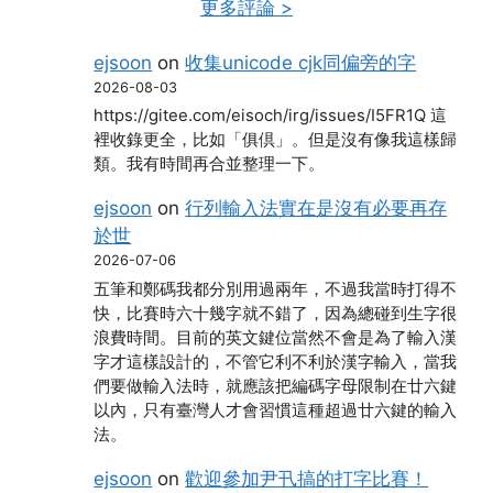
更多評論 >
ejsoon
on
收集unicode cjk同偏旁的字
2026-08-03
https://gitee.com/eisoch/irg/issues/I5FR1Q 這
裡收錄更全，比如「俱倶」。但是沒有像我這樣歸
類。我有時間再合並整理一下。
ejsoon
on
行列輸入法實在是沒有必要再存
於世
2026-07-06
五筆和鄭碼我都分別用過兩年，不過我當時打得不
快，比賽時六十幾字就不錯了，因為總碰到生字很
浪費時間。目前的英文鍵位當然不會是為了輸入漢
字才這樣設計的，不管它利不利於漢字輸入，當我
們要做輸入法時，就應該把編碼字母限制在廿六鍵
以內，只有臺灣人才會習慣這種超過廿六鍵的輸入
法。
ejsoon
on
歡迎參加尹卂搞的打字比賽！