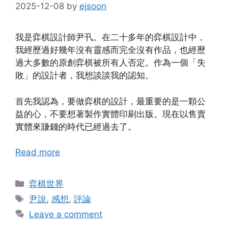
2025-12-08
by
ejsoon
我是弈棋設計師尹卂。在二十多年的弈棋設計中，
我經歷過好幾年沒有靈感而完全沒有作品，也經歷
過大多數的原創弈棋被所有人否定。作為一個「失
敗」的設計者，我想談談我的認知。
首先我認為，要做弈棋的設計，最重要的是一顆公
益的心，不要想著製作實體印刷出版。現在以售賣
實體來賺錢的時代已經過去了。
Read more
Categories
弈棋世界
Tags
尹說
,
感想
,
評論
Leave a comment