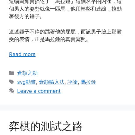
這幅圖如實描述了「馬拉錘」這個名字的內涵，這
個男人的姿勢就像一匹馬，他用轉盤和連線，拉動
著後方的錘子。
這些錘子不停的踹著他的屁屁，而該男子臉上那耐
受的表情，正是馬拉錘的真實寫照。
Read more
Categories
倉頡之劫
Tags
svg動畫
,
倉頡輸入法
,
評論
,
馬拉錘
Leave a comment
弈棋的測試之路