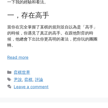
一下我的經驗和看法。
一，存在高手
當你在完全掌握了某棋的規則並自以為是「高手」
的時候，你遇見了真正的高手。在跟他對弈的時
候，他總會下出比你更高明的著法，把你玩的團團
轉。
Read more
Categories
弈棋世界
Tags
尹說
,
弈棋
,
評論
Leave a comment