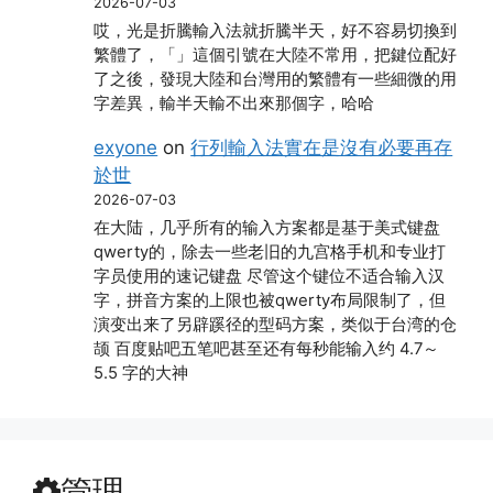
2026-07-03
哎，光是折騰輸入法就折騰半天，好不容易切換到
繁體了，「」這個引號在大陸不常用，把鍵位配好
了之後，發現大陸和台灣用的繁體有一些細微的用
字差異，輸半天輸不出來那個字，哈哈
exyone
on
行列輸入法實在是沒有必要再存
於世
2026-07-03
在大陆，几乎所有的输入方案都是基于美式键盘
qwerty的，除去一些老旧的九宫格手机和专业打
字员使用的速记键盘 尽管这个键位不适合输入汉
字，拼音方案的上限也被qwerty布局限制了，但
演变出来了另辟蹊径的型码方案，类似于台湾的仓
颉 百度贴吧五笔吧甚至还有每秒能输入约 4.7～
5.5 字的大神
管理