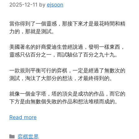
2025-12-11
by
ejsoon
當你得到了一個靈感，那接下來才是最花時間和精
力的，那就是測試。
美國著名的奸商愛迪生曾經說過，發明一樣東西，
靈感只佔百分之一，而試驗佔了百分之九十九。
一款規則平衡可行的弈棋，一定是經過了無數次的
測試，淘汰了大部分的想法，才最終得到的。
就像一個金字塔，塔的頂尖是成功的作品，而它的
下方是由無數個失敗的作品和想法堆積而成的。
Read more
Categories
弈棋世界