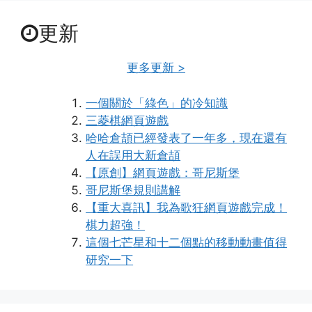
更新
更多更新 >
一個關於「綠色」的冷知識
三菱棋網頁遊戲
哈哈倉頡已經發表了一年多，現在還有
人在誤用大新倉頡
【原創】網頁遊戲：哥尼斯堡
哥尼斯堡規則講解
【重大喜訊】我為歌狂網頁遊戲完成！
棋力超強！
這個七芒星和十二個點的移動動畫值得
研究一下