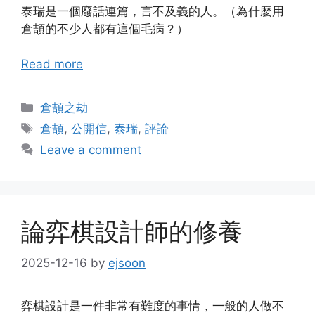
泰瑞是一個廢話連篇，言不及義的人。（為什麼用
倉頡的不少人都有這個毛病？）
Read more
Categories
倉頡之劫
Tags
倉頡
,
公開信
,
泰瑞
,
評論
Leave a comment
論弈棋設計師的修養
2025-12-16
by
ejsoon
弈棋設計是一件非常有難度的事情，一般的人做不