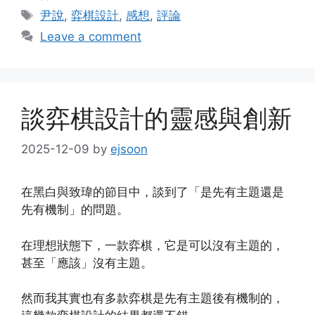
Tags
尹說
,
弈棋設計
,
感想
,
評論
Leave a comment
談弈棋設計的靈感與創新
2025-12-09
by
ejsoon
在黑白與致瑋的節目中，談到了「是先有主題還是
先有機制」的問題。
在理想狀態下，一款弈棋，它是可以沒有主題的，
甚至「應該」沒有主題。
然而我其實也有多款弈棋是先有主題後有機制的，