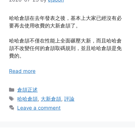
哈哈倉頡在去年發表之後，基本上大家已經沒有必
要再去使用收費的大新倉頡了。
哈哈倉頡不僅在性能上全面碾壓大新，而且哈哈倉
頡不改變任何的倉頡取碼規則，並且哈哈倉頡是免
費的。
Read more
Categories
倉頡正述
Tags
哈哈倉頡
,
大新倉頡
,
評論
Leave a comment