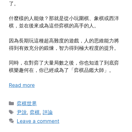
了。
什麼樣的人能做？那就是從小玩圍棋、象棋或西洋
棋，並在後來成為這些弈棋的高手的人。
因為長期玩這種超高難度的遊戲，人的思維能力將
得到有效充分的鍛煉，智力得到極大程度的提升。
同時，在對弈了大量局數之後，你也知道了到底弈
棋樂趣何在，你已經成為了「弈棋品鑑大師」。
Read more
Categories
弈棋世界
Tags
尹說
,
弈棋
,
評論
Leave a comment