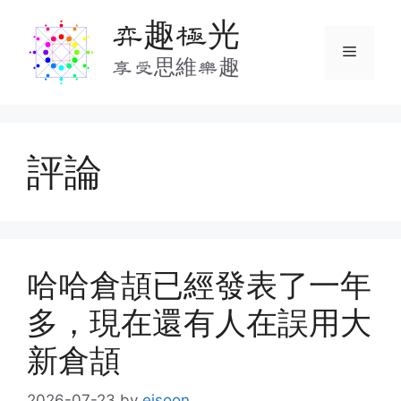
Skip
弈趣極光
to
Menu
content
享受思維樂趣
評論
哈哈倉頡已經發表了一年
多，現在還有人在誤用大
新倉頡
2026-07-23
by
ejsoon