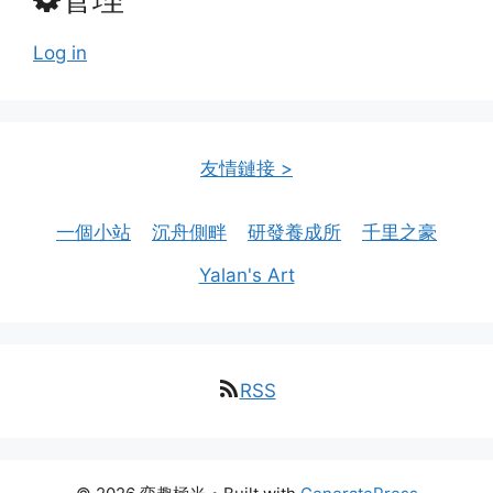
Log in
友情鏈接 >
一個小站
沉舟側畔
研發養成所
千里之豪
Yalan's Art
RSS