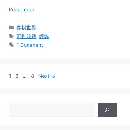
Read more
Categories
弈棋世界
Tags
混亂時鐘
,
評論
1 Comment
Page
Page
Page
1
2
…
8
Next
→