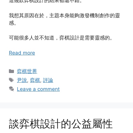
這幾款弈棋設計的結果都還不錯。
我想其原因在於，主題本身能夠激發機制創作的靈
感。
可能很多人並不知道，弈棋設計是需要靈感的。
Read more
Categories
弈棋世界
Tags
尹說
,
弈棋
,
評論
Leave a comment
談弈棋設計的公益屬性