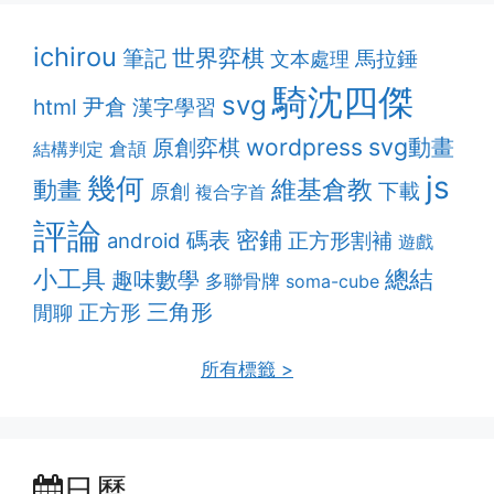
ichirou
筆記
世界弈棋
馬拉錘
文本處理
騎沈四傑
svg
html
尹倉
漢字學習
svg動畫
原創弈棋
wordpress
結構判定
倉頡
js
幾何
維基倉教
動畫
下載
原創
複合字首
評論
密鋪
碼表
正方形割補
android
遊戲
小工具
總結
趣味數學
多聯骨牌
soma-cube
三角形
正方形
閒聊
所有標籤 >
日曆