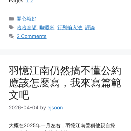
Pages:
1
2
Categories
開心就好
Tags
哈哈倉頡
,
嘸蝦米
,
行列輸入法
,
評論
2 Comments
羽憶江南仍然搞不懂公約
應該怎麼寫，我來寫篇範
文吧
2026-04-04
by
ejsoon
大概在2025年十月左右，羽憶江南聲稱他親自操