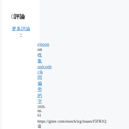
評論
更多評論
>
ejsoon
on
收
集
unicode
cjk
同
偏
旁
的
字
2026-
08-
03
https://gitee.com/eisoch/irg/issues/I5FR1Q
這