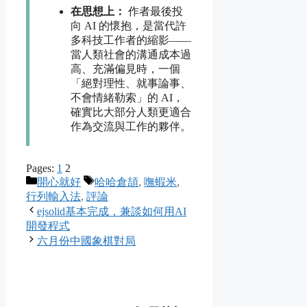
在思想上：
作者最後投
向 AI 的懷抱，是當代許
多科技工作者的縮影——
當人類社會的溝通成本過
高、充滿偏見時，一個
「絕對理性、就事論事、
不會情緒勒索」的 AI，
確實比大部分人類更適合
作為交流與工作的夥伴。
Pages:
1
2
Categories
Tags
開心就好
哈哈倉頡
,
嘸蝦米
,
行列輸入法
,
評論
ejsolid基本完成，兼談如何用AI
開發程式
六月份中國象棋對局