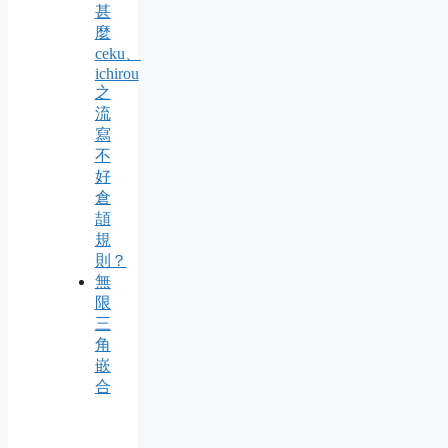
甚
麼
ceku、
ichirou
之
流
寫
不
好
倉
頡
規
則？
無
限
三
角
嵌
合