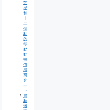
芒
星
和
十
二
個
點
的
移
動
動
畫
值
得
研
究
一
下
質
數
迷