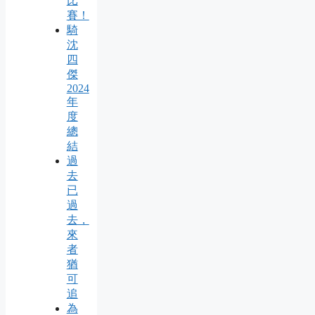
比
賽！
騎
沈
四
傑
2024
年
度
總
結
過
去
已
過
去，
來
者
猶
可
追
為