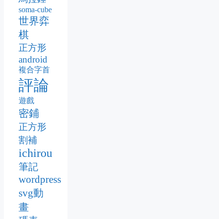
soma-cube
世界弈
棋
正方形
android
複合字首
評論
遊戲
密鋪
正方形
割補
ichirou
筆記
wordpress
svg動
畫