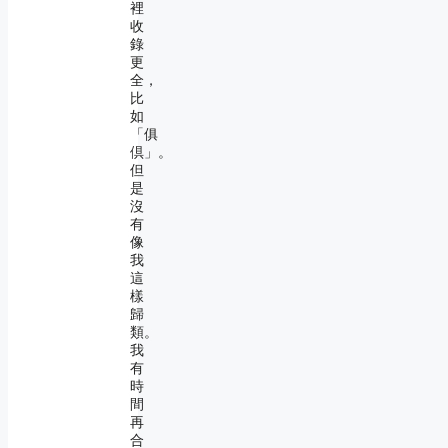
裡
收
錄
更
全，
比
如
「俱
倶」。
但
是
沒
有
像
我
這
樣
歸
類。
我
有
時
間
再
合