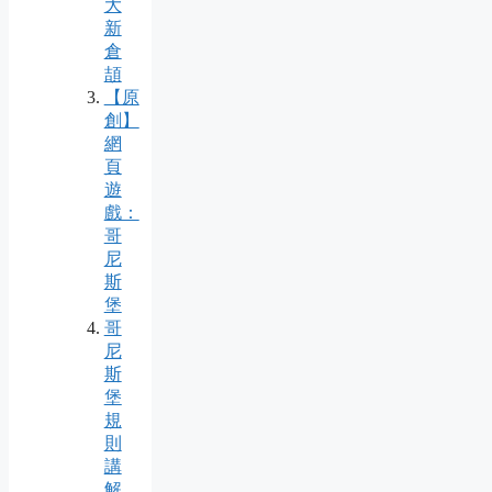
大
新
倉
頡
【原
創】
網
頁
遊
戲：
哥
尼
斯
堡
哥
尼
斯
堡
規
則
講
解