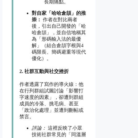
長期痛點。
對自家「哈哈倉頡」的推
崇：
作者在對比兩者
後，引出自己開發的「哈
哈倉頡」，並自信地稱其
為「形碼輸入法的最優
解」（結合倉頡字根與4
碼限長、簡碼避重等現代
優化）。
2. 社群互動與社交挫折
作者透露了寫作的導火線：他
在行列群組試圖討論「影響打
字速度的因素」，卻遭到群組
成員的冷落、挑毛病、甚至
「政治化處理」並遭到刪帖或
禁言。
評論：
這裡反映了小眾
技術社群常見的「同溫層