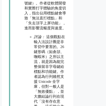
號鍵）。作者從軟體開發
和實際打字體驗的角度切
入，指出佔用標點鍵會導
致「無法直打標點」和
「失去頂字上屏功能」，
進而影響流暢度與速度。
評論：
這個觀點在
輸入法設計圈是非
常切中要害的。26
鍵形碼（如倉頡、
嘸蝦米）之所以主
流，就是因為能完
整保留非字母鍵給
標點和功能鍵。作
者認為行列雖然支
援 Unicode 全字
庫，但對一般人是
「無效優點」，並
大膽結論行列在現
代「沒有存在意