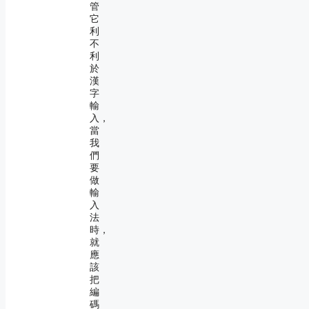
管
它
利
不
利
於
漢
字
輸
入，
當
我
們
要
做
輸
入
法
時，
就
應
該
把
編
碼