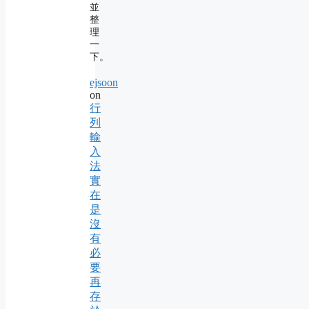
並
整
理
一
下。
ejsoon
on
行
列
輸
入
法
實
在
是
沒
有
必
要
再
存