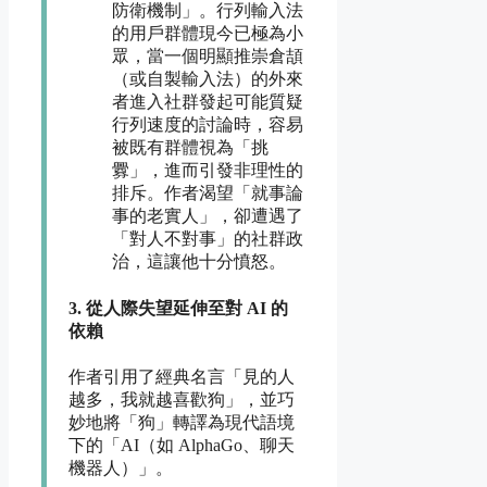
防衛機制」。行列輸入法
的用戶群體現今已極為小
眾，當一個明顯推崇倉頡
（或自製輸入法）的外來
者進入社群發起可能質疑
行列速度的討論時，容易
被既有群體視為「挑
釁」，進而引發非理性的
排斥。作者渴望「就事論
事的老實人」，卻遭遇了
「對人不對事」的社群政
治，這讓他十分憤怒。
3. 從人際失望延伸至對 AI 的
依賴
作者引用了經典名言「見的人
越多，我就越喜歡狗」，並巧
妙地將「狗」轉譯為現代語境
下的「AI（如 AlphaGo、聊天
機器人）」。