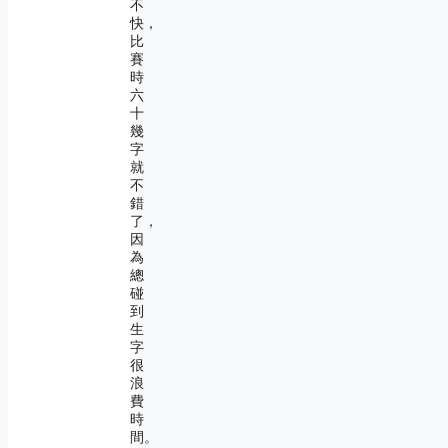
不
快，
比
賽
時
六
十
幾
字
就
不
錯
了，
因
為
總
碰
到
生
字
很
浪
費
時
間。