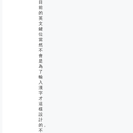
目
前
的
英
文
鍵
位
當
然
不
會
是
為
了
輸
入
漢
字
才
這
樣
設
計
的，
不