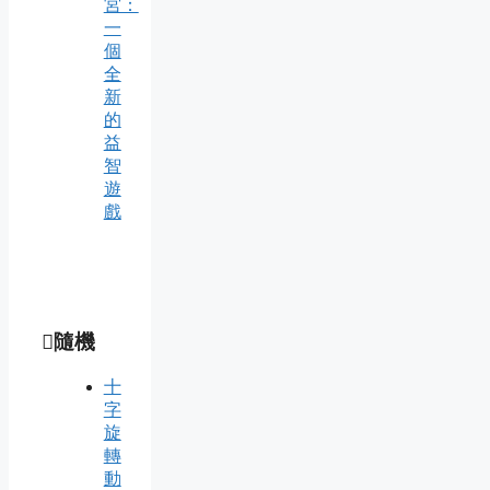
宮：
一
個
全
新
的
益
智
遊
戲
隨機
十
字
旋
轉
動