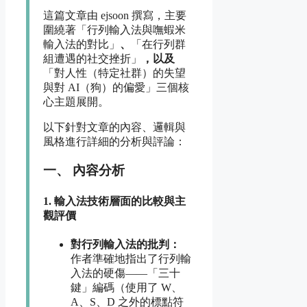
這篇文章由 ejsoon 撰寫，主要
圍繞著「行列輸入法與嘸蝦米
輸入法的對比」
、
「在行列群
組遭遇的社交挫折」
，以及
「對人性（特定社群）的失望
與對 AI（狗）的偏愛」三個核
心主題展開。
以下針對文章的內容、邏輯與
風格進行詳細的分析與評論：
一、 內容分析
1. 輸入法技術層面的比較與主
觀評價
對行列輸入法的批判：
作者準確地指出了行列輸
入法的硬傷——「三十
鍵」編碼（使用了 W、
A、S、D 之外的標點符