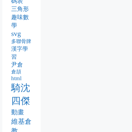
碼表
三角形
趣味數
學
svg
多聯骨牌
漢字學
習
尹倉
倉頡
html
騎沈
四傑
動畫
維基倉
教