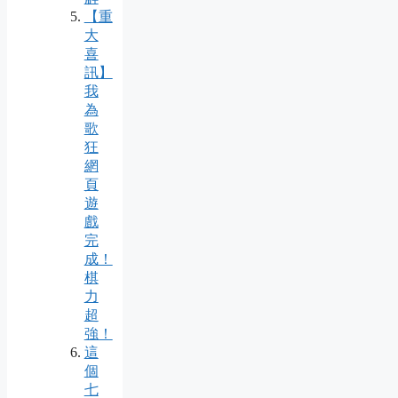
【重
大
喜
訊】
我
為
歌
狂
網
頁
遊
戲
完
成！
棋
力
超
強！
這
個
七