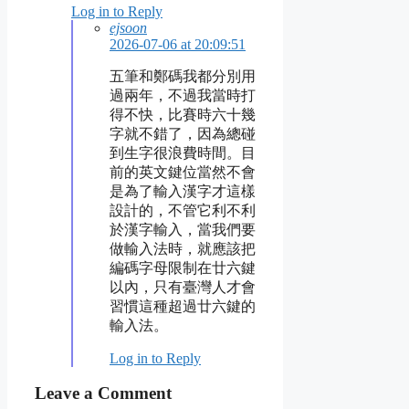
Log in to Reply
ejsoon
2026-07-06 at 20:09:51
五筆和鄭碼我都分別用
過兩年，不過我當時打
得不快，比賽時六十幾
字就不錯了，因為總碰
到生字很浪費時間。目
前的英文鍵位當然不會
是為了輸入漢字才這樣
設計的，不管它利不利
於漢字輸入，當我們要
做輸入法時，就應該把
編碼字母限制在廿六鍵
以內，只有臺灣人才會
習慣這種超過廿六鍵的
輸入法。
Log in to Reply
Leave a Comment