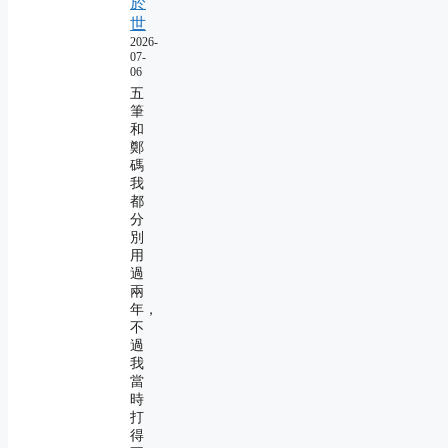
於
世
2026-
07-
06
五
筆
和
鄭
碼
我
都
分
別
用
過
兩
年，
不
過
我
當
時
打
得