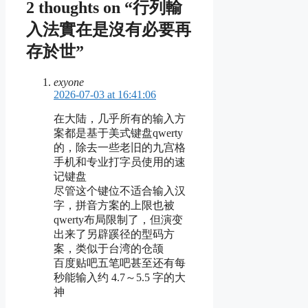
2 thoughts on “行列輸
入法實在是沒有必要再
存於世”
exyone
2026-07-03 at 16:41:06
在大陆，几乎所有的输入方
案都是基于美式键盘qwerty
的，除去一些老旧的九宫格
手机和专业打字员使用的速
记键盘
尽管这个键位不适合输入汉
字，拼音方案的上限也被
qwerty布局限制了，但演变
出来了另辟蹊径的型码方
案，类似于台湾的仓颉
百度贴吧五笔吧甚至还有每
秒能输入约 4.7～5.5 字的大
神