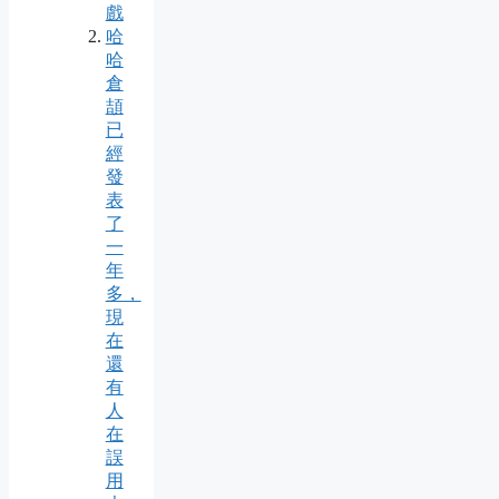
戲
哈
哈
倉
頡
已
經
發
表
了
一
年
多，
現
在
還
有
人
在
誤
用