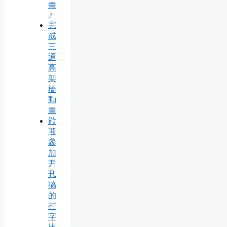
畫
2
完
成
三
通
高
架
橋
動
畫
歡
迎
參
加
尹
卂
搞
的
打
字