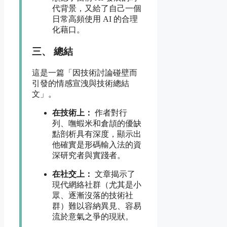
代背景，又給了自己一個
日常高頻使用 AI 的合理
化藉口。
三、 總結
這是一篇「因技術討論碰壁而
引發的情感宣洩與技術總結
文」。
在技術上：
作者對行
列、嘸蝦米和倉頡的優缺
點剖析具有深度，顯示出
他確實是形碼輸入法的資
深研究者與實踐者。
在社交上：
文章揭示了
現代網絡社群（尤其是小
眾、逐漸沒落的技術社
群）難以容納異見、容易
流於意氣之爭的現狀。