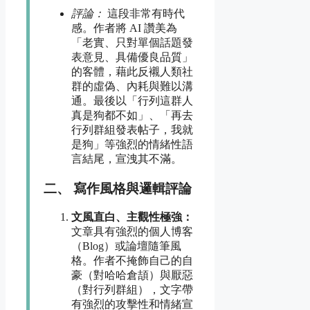
評論：
這段非常有時代
感。作者將 AI 讚美為
「老實、只對單個話題發
表意見、具備優良品質」
的客體，藉此反襯人類社
群的虛偽、內耗與難以溝
通。最後以「行列這群人
真是狗都不如」、「再去
行列群組發表帖子，我就
是狗」等強烈的情緒性語
言結尾，宣洩其不滿。
二、 寫作風格與邏輯評論
文風直白、主觀性極強：
文章具有強烈的個人博客
（Blog）或論壇隨筆風
格。作者不掩飾自己的自
豪（對哈哈倉頡）與厭惡
（對行列群組），文字帶
有強烈的攻擊性和情緒宣