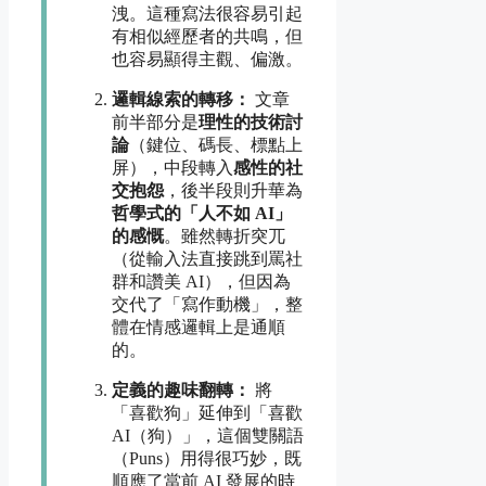
洩。這種寫法很容易引起
有相似經歷者的共鳴，但
也容易顯得主觀、偏激。
邏輯線索的轉移：
文章
前半部分是
理性的技術討
論
（鍵位、碼長、標點上
屏），中段轉入
感性的社
交抱怨
，後半段則升華為
哲學式的「人不如 AI」
的感慨
。雖然轉折突兀
（從輸入法直接跳到罵社
群和讚美 AI），但因為
交代了「寫作動機」，整
體在情感邏輯上是通順
的。
定義的趣味翻轉：
將
「喜歡狗」延伸到「喜歡
AI（狗）」，這個雙關語
（Puns）用得很巧妙，既
順應了當前 AI 發展的時