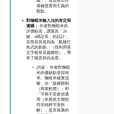
義」。這反映出作
者極度實用主義的
觀點。
對嘸蝦米輸入法的肯定與
遺憾：
作者對嘸蝦米的
評價較高，讚賞其「26
鍵、4碼定長」的設計，
並形容其規則為「亂槍打
鳥式的創新」（指利用英
文字根形音義聯想），帶
來了隨意與自由度。
評論：
作者對嘸蝦
米的優缺點拿捏很
準。嘸蝦米確實流
暢，但「版權限制
（商業軟體）」和
「字根不若倉頡通
用（依賴英文聯想
而非純粹字形拆
解）」是其推廣的