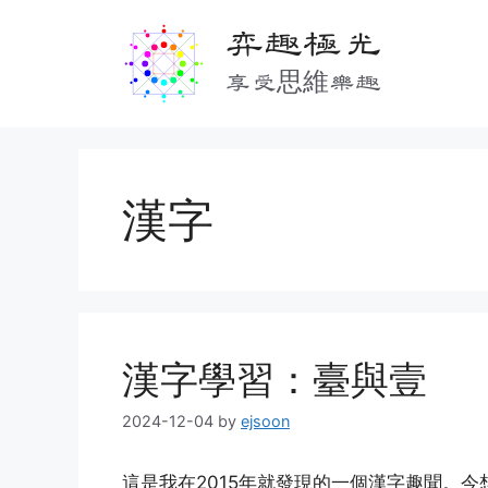
Skip
弈趣極光
to
content
享受思維樂趣
漢字
漢字學習：臺與壹
2024-12-04
by
ejsoon
這是我在2015年就發現的一個漢字趣聞。今