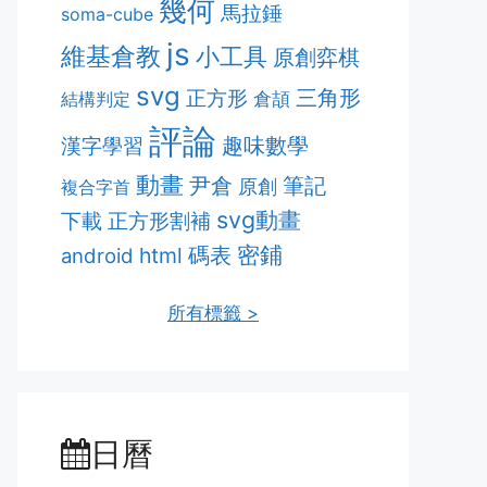
幾何
馬拉錘
soma-cube
js
維基倉教
小工具
原創弈棋
svg
三角形
正方形
結構判定
倉頡
評論
趣味數學
漢字學習
動畫
筆記
尹倉
原創
複合字首
svg動畫
正方形割補
下載
密鋪
html
碼表
android
所有標籤 >
日曆