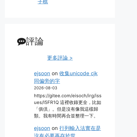
子棋
評論
更多評論 >
ejsoon
on
收集unicode cjk
同偏旁的字
2026-08-03
https://gitee.com/eisoch/irg/iss
ues/I5FR1Q 這裡收錄更全，比如
「俱倶」。但是沒有像我這樣歸
類。我有時間再合並整理一下。
ejsoon
on
行列輸入法實在是
沒有必要再存於世