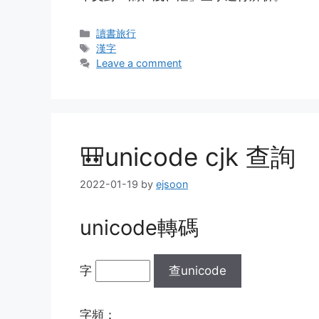
Categories
讀書旅行
Tags
漢字
Leave a comment
🎒unicode cjk 查詢
2022-01-19
by
ejsoon
unicode轉碼
字
查unicode
字頻：