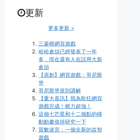
更新
更多更新 >
三菱棋網頁遊戲
哈哈倉頡已經發表了一年
多，現在還有人在誤用大新
倉頡
【原創】網頁遊戲：哥尼斯
堡
哥尼斯堡規則講解
【重大喜訊】我為歌狂網頁
遊戲完成！棋力超強！
這個七芒星和十二個點的移
動動畫值得研究一下
質數迷宮：一個全新的益智
遊戲