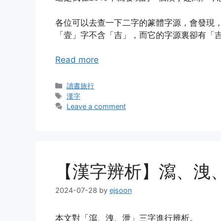
各位可以去查一下二字的篆體字源，會發現
「壹」字不含「吉」，而它的字源裏卻有「
Read more
Categories
讀書旅行
Tags
漢字
Leave a comment
【漢字辨析】瀉、洩
2024-07-28
by
ejsoon
本文對「瀉、洩、泄」三字進行辨析。