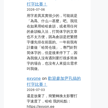
打字比賽！
2026-07-06
用字差異其實很少的，可能就是
「為爲、什么―甚麼」吧。我現
在如果用哈哈倉頡，或者用任何
的倉頡輸入法，打简体字的文章
也不太方便，因為倉頡是把繁體
字優先排在前面的。一年前我有
計畫做「哈简仓颉」，專門針對
简体字的，但是後來停下了，因
為我個人沒有遇到要打很多简体
字的場合，也沒有人來提出需求
叫我做。
exyone
on
歡迎參加尹卂搞的
打字比賽！
2026-07-03
還是放棄了，簡繁轉換太影響打
字速度了，哈哈 我的站點：
https://exyon.ee