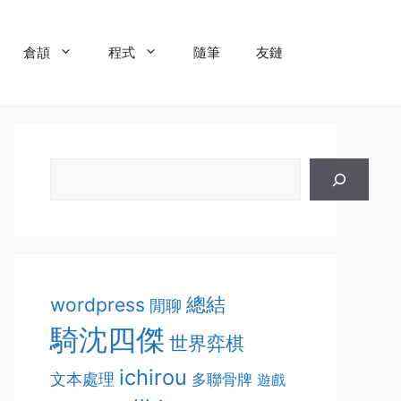
倉頡
程式
隨筆
友鏈
總結
wordpress
閒聊
騎沈四傑
世界弈棋
ichirou
文本處理
多聯骨牌
遊戲