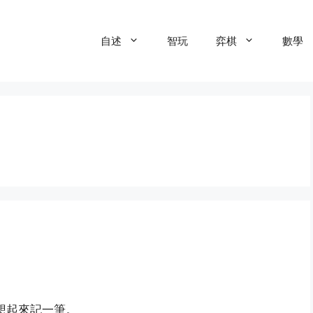
自述
智玩
弈棋
數學
想起來記一筆。