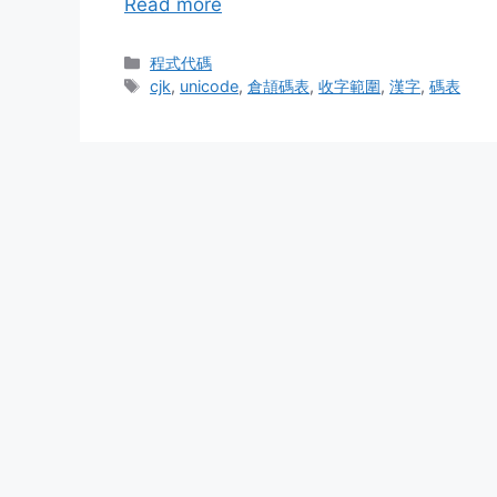
Read more
Categories
程式代碼
Tags
cjk
,
unicode
,
倉頡碼表
,
收字範圍
,
漢字
,
碼表