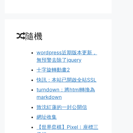
隨機
wordpress近期版本更新，
無預警去除了jquery
十字旋轉動畫2
快訊：本站已開啟全站SSL
turndown：將html轉換為
markdown
致沈紅蓮的一封公開信
網址收集
【世界弈棋】Pixel︱座標三