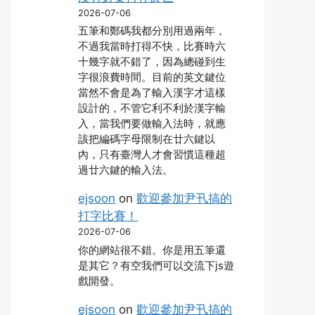
2026-07-06
五筆和鄭碼我都分別用過兩年，
不過我當時打得不快，比賽時六
十幾字就不錯了，因為總碰到生
字很浪費時間。目前的英文鍵位
當然不會是為了輸入漢字才這樣
設計的，不管它利不利於漢字輸
入，當我們要做輸入法時，就應
該把編碼字母限制在廿六鍵以
內，只有臺灣人才會習慣這種超
過廿六鍵的輸入法。
ejsoon
on
歡迎參加尹卂搞的
打字比賽！
2026-07-06
你的網站很不錯。你是用五筆還
是其它？有空我們可以交流下js遊
戲開發。
ejsoon
on
歡迎參加尹卂搞的