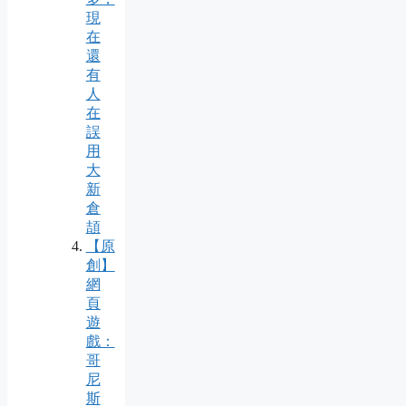
現
在
還
有
人
在
誤
用
大
新
倉
頡
【原
創】
網
頁
遊
戲：
哥
尼
斯