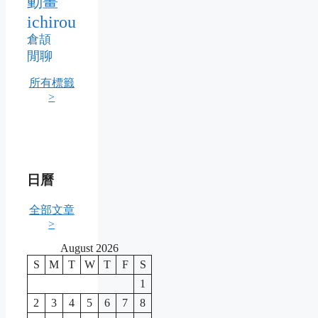
動畫
ichirou
倉頡
閒聊
所有標籤
>
日曆
全部文章
>
August 2026
S
M
T
W
T
F
S
1
2
3
4
5
6
7
8