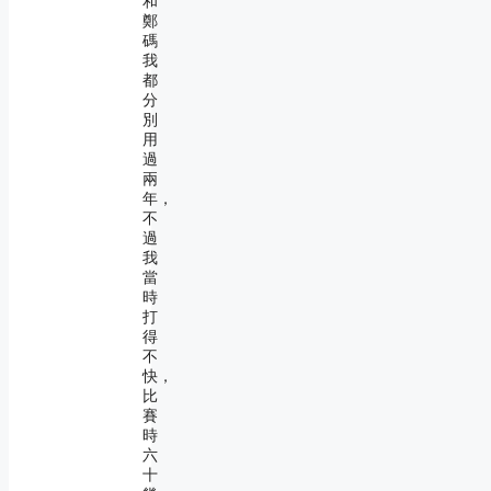
和
鄭
碼
我
都
分
別
用
過
兩
年，
不
過
我
當
時
打
得
不
快，
比
賽
時
六
十