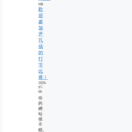
on
歡
迎
參
加
尹
卂
搞
的
打
字
比
賽！
2026-
07-
06
你
的
網
站
很
不
錯。