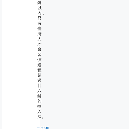
鍵
以
內，
只
有
臺
灣
人
才
會
習
慣
這
種
超
過
廿
六
鍵
的
輸
入
法。
ejsoon