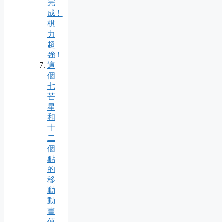
完
成！
棋
力
超
強！
這
個
七
芒
星
和
十
二
個
點
的
移
動
動
畫
值