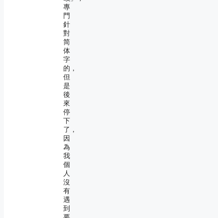
專
門
針
對
简
体
字
的，
但
是
後
來
停
下
了，
因
為
我
個
人
沒
有
遇
到
要