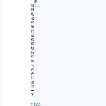
「俱
倶」。
但
是
沒
有
像
我
這
樣
歸
類。
我
有
時
間
再
合
並
整
理
一
下。
ejsoon