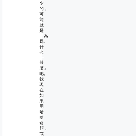
少
的，
可
能
就
是
「為
爲、
什
么
―
甚
麼」
吧。
我
現
在
如
果
用
哈
哈
倉
頡，
或