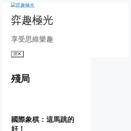
Skip
to
content
弈趣極光
享受思維樂趣
Menu
殘局
國際象棋：這馬跳的
好！