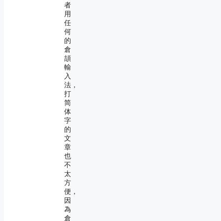
者
用
任
何
的
倉
頡
輸
入
法，
打
简
体
字
的
文
章
也
不
太
方
便，
因
為
倉