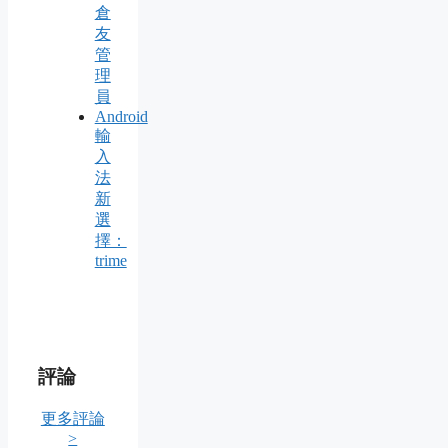
倉
友
管
理
員
Android
輸
入
法
新
選
擇：
trime
評論
更多評論
>