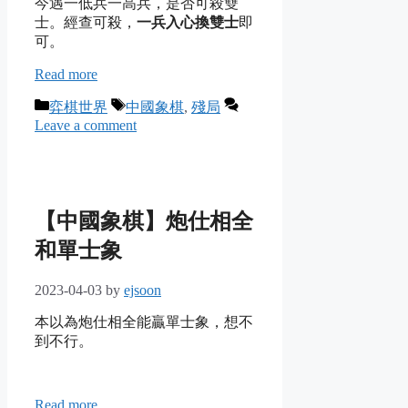
今遇一低兵一高兵，是否可殺雙
士。經查可殺，
一兵入心換雙士
即
可。
Read more
Categories
Tags
弈棋世界
中國象棋
,
殘局
Leave a comment
【中國象棋】炮仕相全
和單士象
2023-04-03
by
ejsoon
本以為炮仕相全能贏單士象，想不
到不行。
Read more