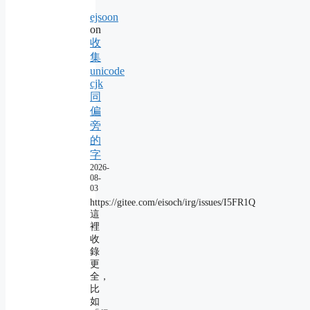
ejsoon
on
收
集
unicode
cjk
同
偏
旁
的
字
2026-
08-
03
https://gitee.com/eisoch/irg/issues/I5FR1Q
這
裡
收
錄
更
全，
比
如