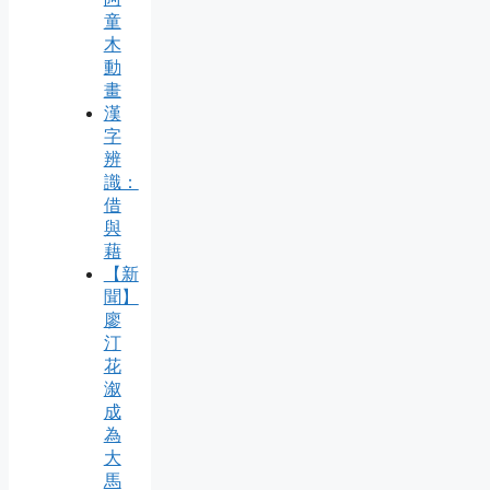
童
木
動
畫
漢
字
辨
識：
借
與
藉
【新
聞】
廖
汀
花
溆
成
為
大
馬