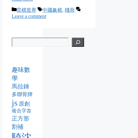
Categories
Tags
弈棋世界
中國象棋
,
殘局
Leave a comment
趣味數
學
馬拉錘
多聯骨牌
js
原創
複合字首
正方形
割補
騎沈