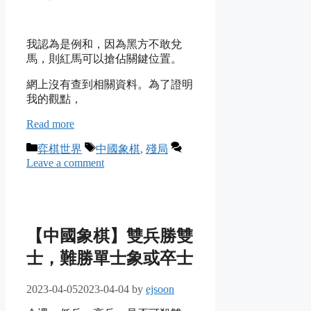
我認為是例和，因為黑方不敢兌
馬，則紅馬可以搶佔關鍵位置。
網上沒有查到相關資料。為了證明
我的觀點，
Read more
Categories
Tags
弈棋世界
中國象棋
,
殘局
Leave a comment
【中國象棋】雙兵勝雙
士，難勝單士象或卒士
2023-04-05
2023-04-04
by
ejsoon