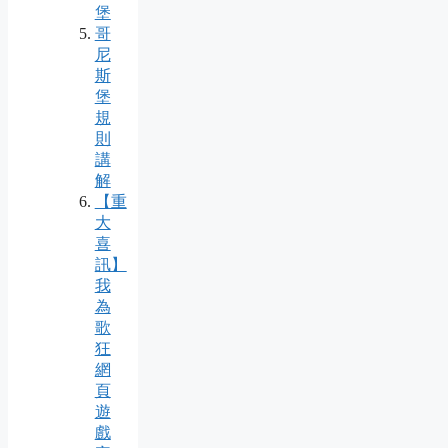
堡
哥
尼
斯
堡
規
則
講
解
【重
大
喜
訊】
我
為
歌
狂
網
頁
遊
戲