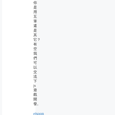
你
是
用
五
筆
還
是
其
它？
有
空
我
們
可
以
交
流
下
js
遊
戲
開
發。
ejsoon