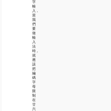
字
輸
入，
當
我
們
要
做
輸
入
法
時，
就
應
該
把
編
碼
字
母
限
制
在
廿
六