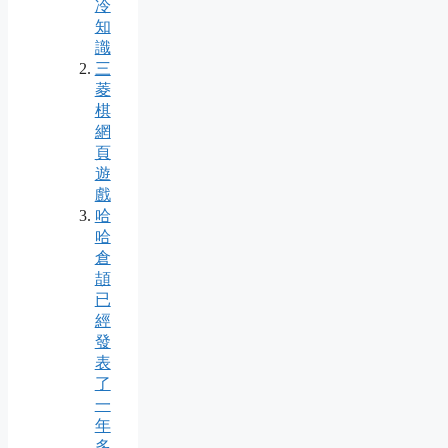
冷
知
識
三
菱
棋
網
頁
遊
戲
哈
哈
倉
頡
已
經
發
表
了
一
年
多，