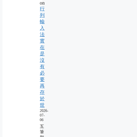
on
行
列
輸
入
法
實
在
是
沒
有
必
要
再
存
於
世
2026-
07-
06
五
筆