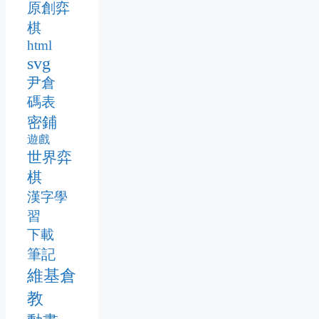
原創弈
棋
html
svg
尹倉
碼表
密鋪
遊戲
世界弈
棋
漢字學
習
下載
筆記
維基倉
教