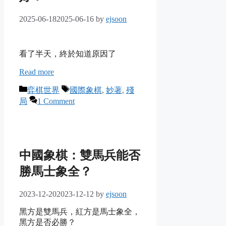
2025-06-18
2025-06-16
by
ejsoon
看了半天，終於知道原因了
Read more
Categories
Tags
弈棋世界
國際象棋
,
妙著
,
殘
局
1 Comment
中國象棋：雙馬兵能否
勝馬士象全？
2023-12-20
2023-12-12
by
ejsoon
黑方是雙馬兵，紅方是馬士象全，
黑方是否必勝？