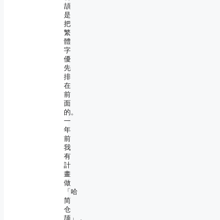
頡
是
把
繁
體
字
優
先
排
在
前
面
的。
一
年
前
我
有
計
畫
做
「哈
简
仓
颉」，