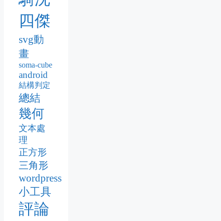
四傑
svg動
畫
soma-cube
android
結構判定
總結
幾何
文本處
理
正方形
三角形
wordpress
小工具
評論