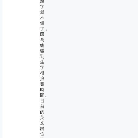
幾
字
就
不
錯
了，
因
為
總
碰
到
生
字
很
浪
費
時
間。
目
前
的
英
文
鍵
位