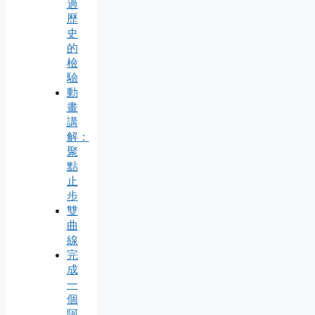
過
歷
史
的
檢
驗
動
畫
講
解：
聚
點
止
步
雙
曲
線
完
成
一
個
阿