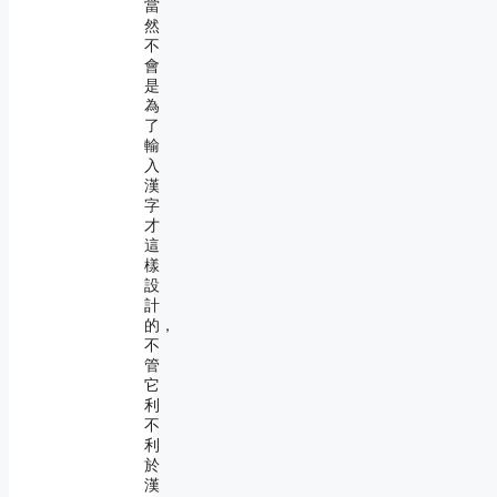
當
然
不
會
是
為
了
輸
入
漢
字
才
這
樣
設
計
的，
不
管
它
利
不
利
於
漢