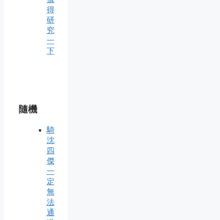
得
研
究
一
下
隨機
騎
沈
四
傑
一
定
無
法
通