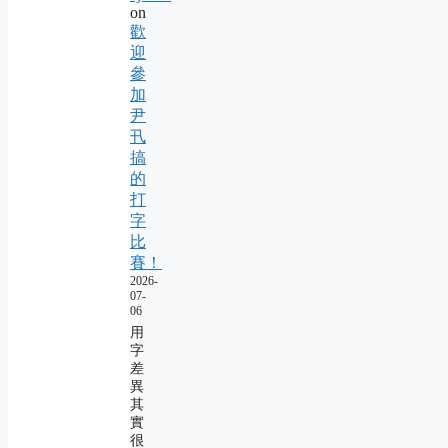
on
歡
迎
參
加
尹
卂
搞
的
打
字
比
賽！
2026-
07-
06
用
字
差
異
其
實
很