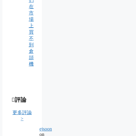
們
在
市
場
上
買
不
到
倉
頡
機
評論
更多評論
>
ejsoon
on