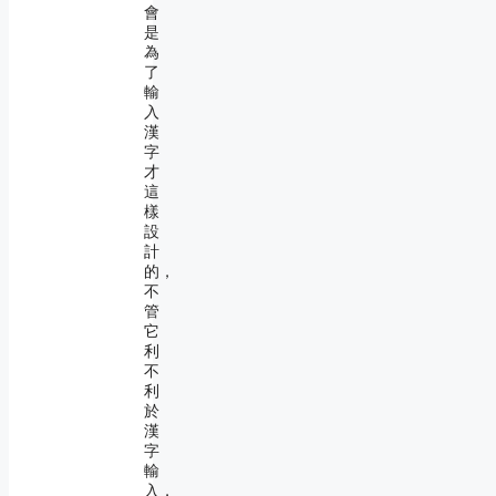
會
是
為
了
輸
入
漢
字
才
這
樣
設
計
的，
不
管
它
利
不
利
於
漢
字
輸
入，