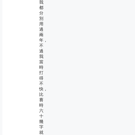
我
都
分
別
用
過
兩
年，
不
過
我
當
時
打
得
不
快，
比
賽
時
六
十
幾
字
就