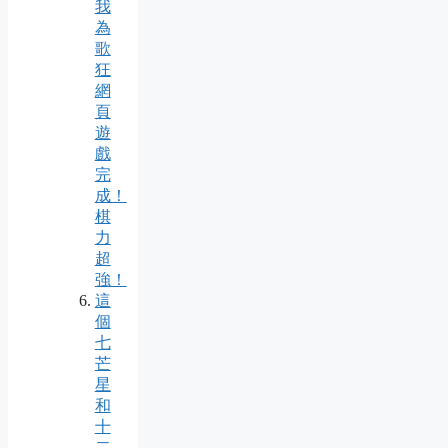
我
為
歌
狂
網
頁
遊
戲
完
成！
棋
力
超
強！
這
個
七
芒
星
和
十
二