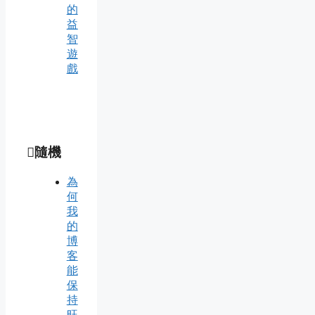
的
益
智
遊
戲
隨機
為
何
我
的
博
客
能
保
持
旺