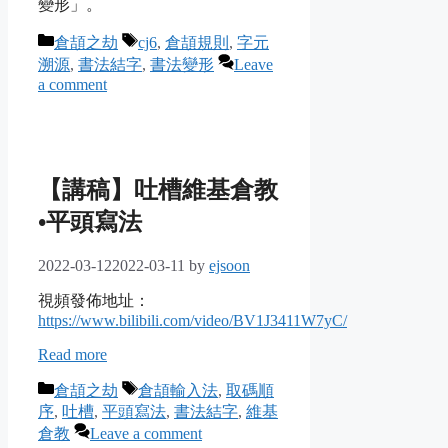
變形」。
Categories
Tags
倉頡之劫
cj6
,
倉頡規則
,
字元
溯源
,
書法結字
,
書法變形
Leave
a comment
【講稿】吐槽維基倉教
•平頭寫法
2022-03-12
2022-03-11
by
ejsoon
視頻發佈地址：
https://www.bilibili.com/video/BV1J3411W7yC/
Read more
Categories
Tags
倉頡之劫
倉頡輸入法
,
取碼順
序
,
吐槽
,
平頭寫法
,
書法結字
,
維基
倉教
Leave a comment