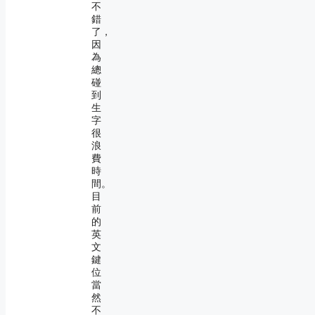
不
錯
了，
因
為
總
碰
到
生
字
很
浪
費
時
間。
目
前
的
英
文
鍵
位
當
然
不