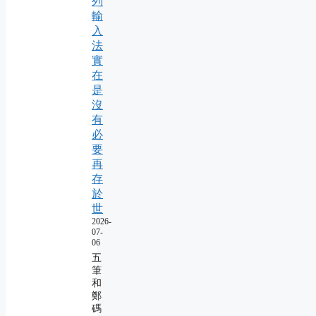
列
輸
入
法
實
在
是
沒
有
必
要
再
存
於
世
2026-
07-
06
五
筆
和
鄭
碼