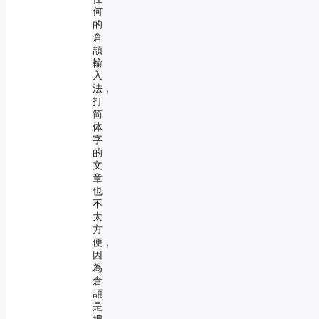
何
的
倉
頡
輸
入
法，
打
简
体
字
的
文
章
也
不
太
方
便，
因
為
倉
頡
是