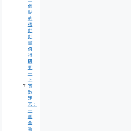
個
點
的
移
動
動
畫
值
得
研
究
一
下
質
數
迷
宮：
一
個
全
新