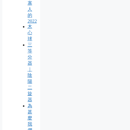
寡
人
的
2022
木
心
球
三
等
分
器
｜
陰
陽
二
旋
器
為
甚
麼
我