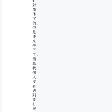
針
對
简
体
字
的，
但
是
後
來
停
下
了，
因
為
我
個
人
沒
有
遇
到
要
打
很