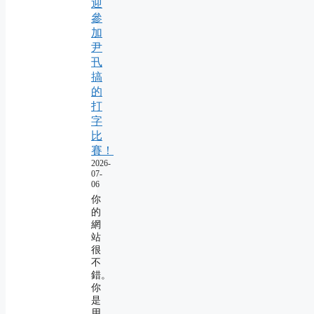
迎
參
加
尹
卂
搞
的
打
字
比
賽！
2026-
07-
06
你
的
網
站
很
不
錯。
你
是
用