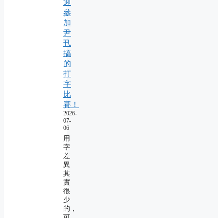
迎
參
加
尹
卂
搞
的
打
字
比
賽！
2026-
07-
06
用
字
差
異
其
實
很
少
的，
可