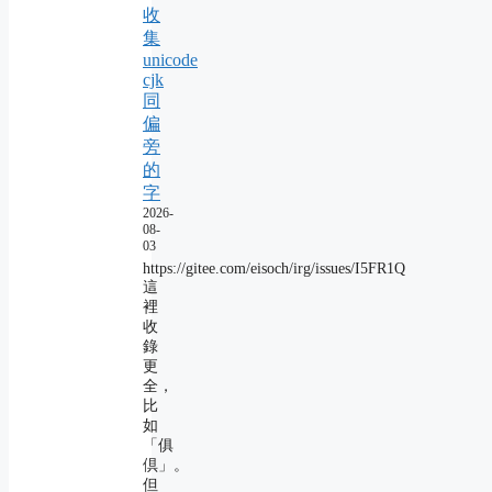
收
集
unicode
cjk
同
偏
旁
的
字
2026-
08-
03
https://gitee.com/eisoch/irg/issues/I5FR1Q
這
裡
收
錄
更
全，
比
如
「俱
倶」。
但