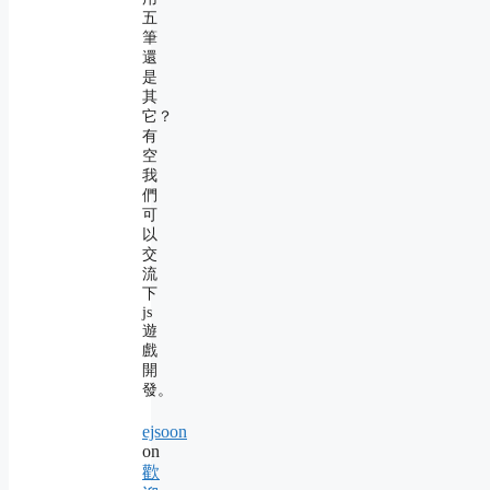
五
筆
還
是
其
它？
有
空
我
們
可
以
交
流
下
js
遊
戲
開
發。
ejsoon
on
歡