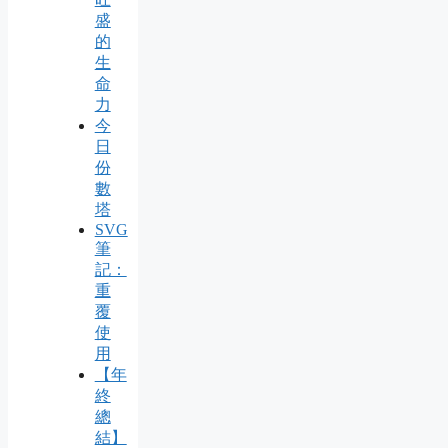
盛
的
生
命
力
今
日
份
數
塔
SVG
筆
記：
重
覆
使
用
【年
終
總
結】