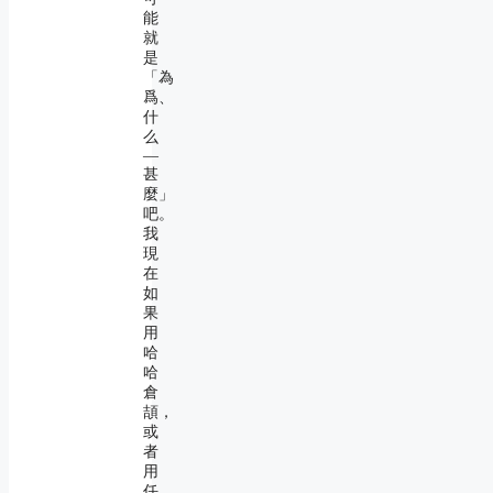
能
就
是
「為
爲、
什
么
―
甚
麼」
吧。
我
現
在
如
果
用
哈
哈
倉
頡，
或
者
用
任