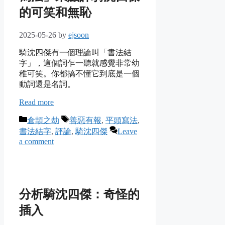
的可笑和無恥
2025-05-26
by
ejsoon
騎沈四傑有一個理論叫「書法結
字」，這個詞乍一聽就感覺非常幼
稚可笑。你都搞不懂它到底是一個
動詞還是名詞。
Read more
Categories
Tags
倉頡之劫
善惡有報
,
平頭寫法
,
書法結字
,
評論
,
騎沈四傑
Leave
a comment
分析騎沈四傑：奇怪的
插入