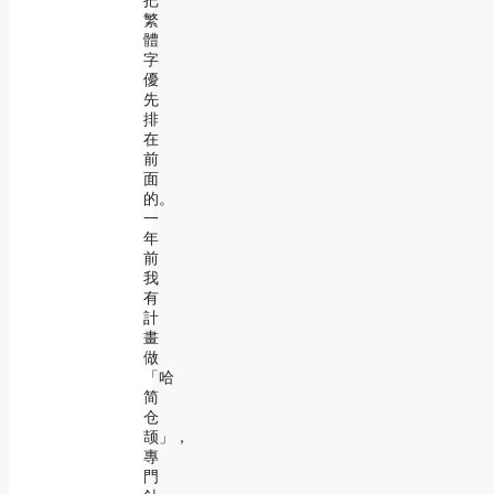
把
繁
體
字
優
先
排
在
前
面
的。
一
年
前
我
有
計
畫
做
「哈
简
仓
颉」，
專
門