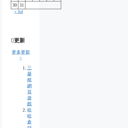
30
31
« Jul
更新
更多更新
>
三
菱
棋
網
頁
遊
戲
哈
哈
倉
頡