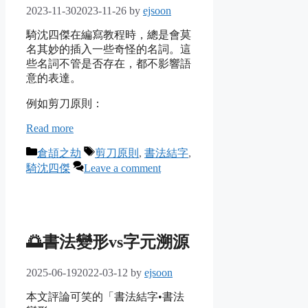
2023-11-30
2023-11-26
by
ejsoon
騎沈四傑在編寫教程時，總是會莫
名其妙的插入一些奇怪的名詞。這
些名詞不管是否存在，都不影響語
意的表達。
例如剪刀原則：
Read more
Categories
Tags
倉頡之劫
剪刀原則
,
書法結字
,
騎沈四傑
Leave a comment
🌅書法變形vs字元溯源
2025-06-19
2022-03-12
by
ejsoon
本文評論可笑的「書法結字•書法