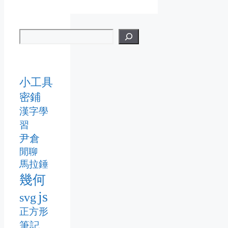
小工具
密鋪
漢字學
習
尹倉
閒聊
馬拉錘
幾何
js
svg
正方形
筆記