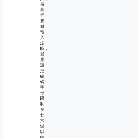
當
我
們
要
做
輸
入
法
時，
就
應
該
把
編
碼
字
母
限
制
在
廿
六
鍵
以
內，