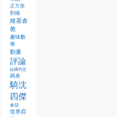
正方形
割補
維基倉
教
趣味數
學
動畫
評論
結構判定
碼表
騎沈
四傑
倉頡
世界弈