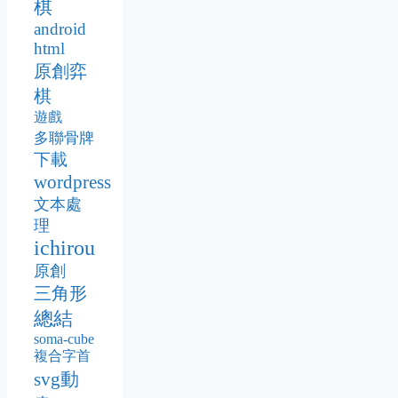
棋
android
html
原創弈
棋
遊戲
多聯骨牌
下載
wordpress
文本處
理
ichirou
原創
三角形
總結
soma-cube
複合字首
svg動