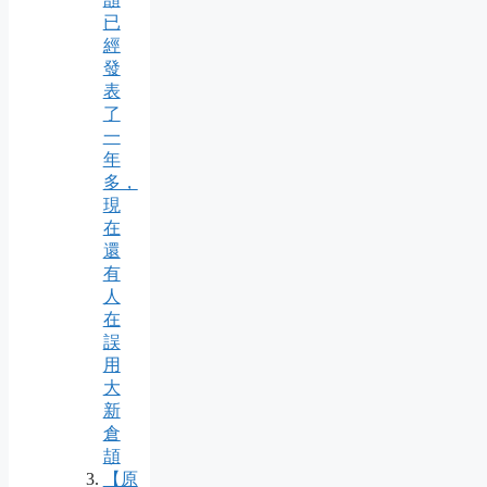
已
經
發
表
了
一
年
多，
現
在
還
有
人
在
誤
用
大
新
倉
頡
【原