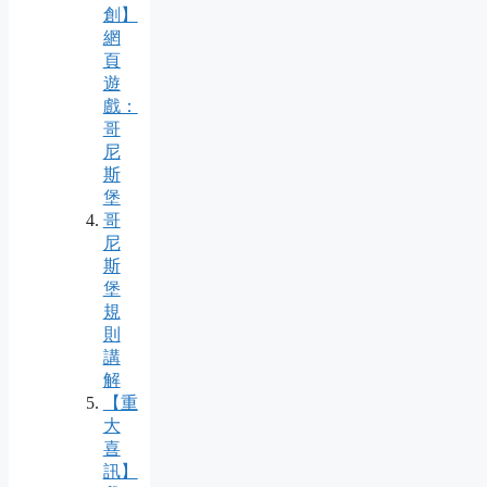
創】
網
頁
遊
戲：
哥
尼
斯
堡
哥
尼
斯
堡
規
則
講
解
【重
大
喜
訊】