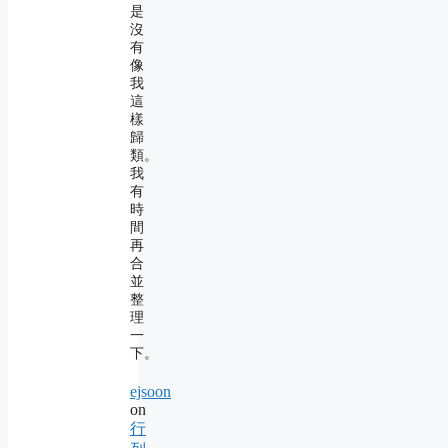
是
沒
有
像
我
這
樣
歸
類。
我
有
時
間
再
合
並
整
理
一
下。
ejsoon
on
行