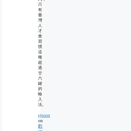
只
有
臺
灣
人
才
會
習
慣
這
種
超
過
廿
六
鍵
的
輸
入
法。
ejsoon
on
歡