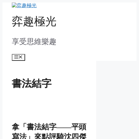
Skip
to
content
弈趣極光
享受思維樂趣
Menu
書法結字
拿「書法結字——平頭
寫法」來點評騎沈四傑