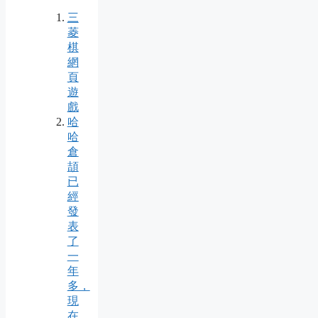
三
菱
棋
網
頁
遊
戲
哈
哈
倉
頡
已
經
發
表
了
一
年
多，
現
在