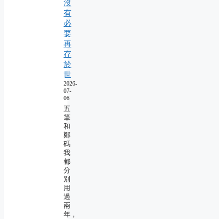
沒
有
必
要
再
存
於
世
2026-
07-
06
五
筆
和
鄭
碼
我
都
分
別
用
過
兩
年，