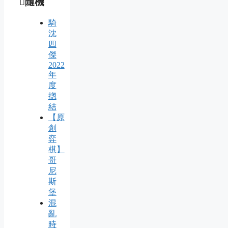
隨機
騎
沈
四
傑
2022
年
度
揔
結
【原
創
弈
棋】
哥
尼
斯
堡
混
亂
時