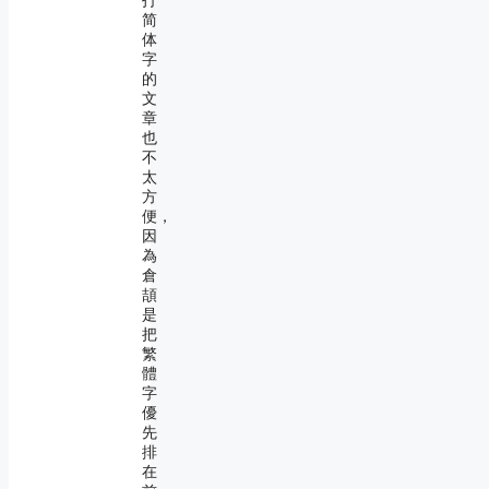
打
简
体
字
的
文
章
也
不
太
方
便，
因
為
倉
頡
是
把
繁
體
字
優
先
排
在