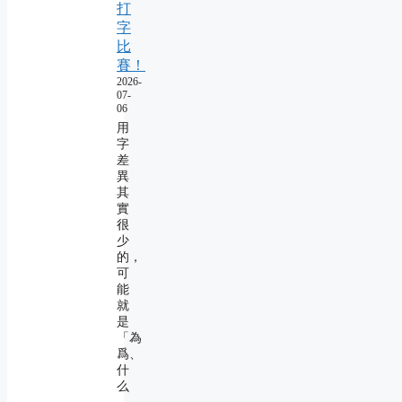
打
字
比
賽！
2026-
07-
06
用
字
差
異
其
實
很
少
的，
可
能
就
是
「為
爲、
什
么
―