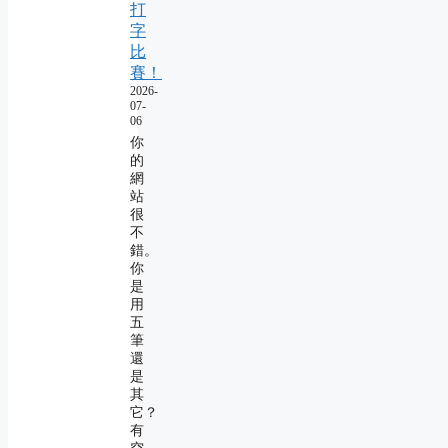
打
字
比
賽！
2026-
07-
06
你
的
網
站
很
不
錯。
你
是
用
五
筆
還
是
其
它？
有