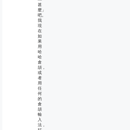
甚
麼」
吧。
我
現
在
如
果
用
哈
哈
倉
頡，
或
者
用
任
何
的
倉
頡
輸
入
法，