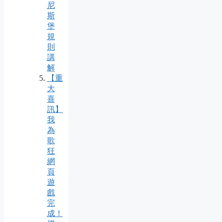
尼
斯
堡
規
則
講
解
【重
大
喜
訊】
我
為
歌
狂
網
頁
遊
戲
完
成！