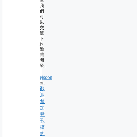
空
我
們
可
以
交
流
下
js
遊
戲
開
發。
ejsoon
on
歡
迎
參
加
尹
卂
搞
的