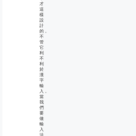
才
這
樣
設
計
的，
不
管
它
利
不
利
於
漢
字
輸
入，
當
我
們
要
做
輸
入
法