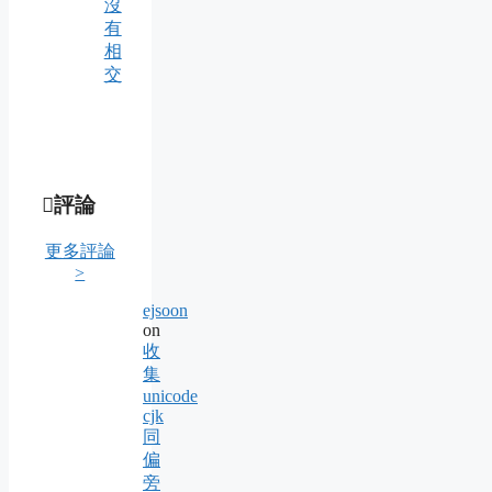
沒
有
相
交
評論
更多評論
>
ejsoon
on
收
集
unicode
cjk
同
偏
旁