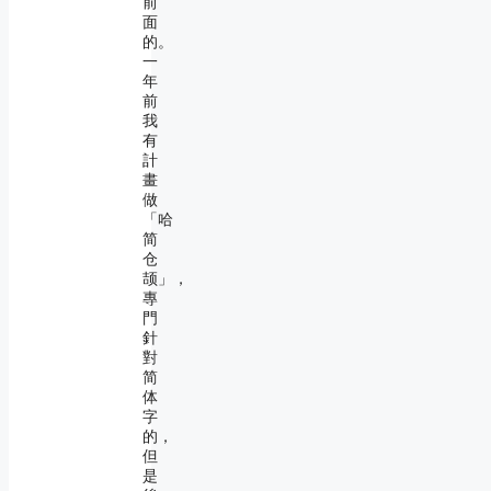
前
面
的。
一
年
前
我
有
計
畫
做
「哈
简
仓
颉」，
專
門
針
對
简
体
字
的，
但
是