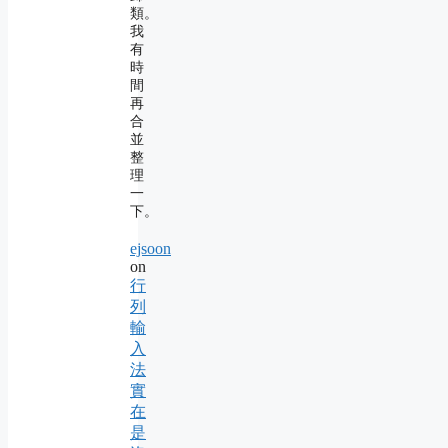
類。
我
有
時
間
再
合
並
整
理
一
下。
ejsoon
on
行
列
輸
入
法
實
在
是