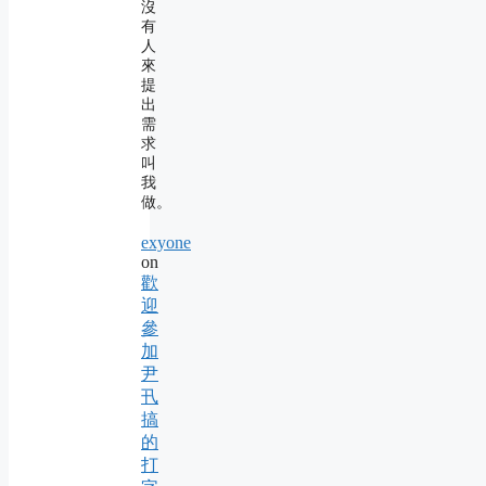
沒
有
人
來
提
出
需
求
叫
我
做。
exyone
on
歡
迎
參
加
尹
卂
搞
的
打