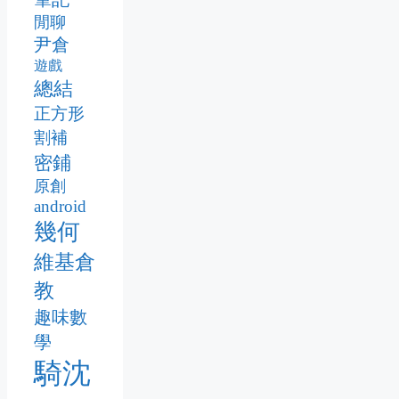
閒聊
尹倉
遊戲
總結
正方形
割補
密鋪
原創
android
幾何
維基倉
教
趣味數
學
騎沈