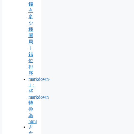
鐘
有
多
少
種
開
局
︱
錯
位
排
序
markdown-
it：
將
markdown
轉
換
為
html
尹
倉