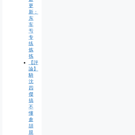
更
新：
东
车
亐
专
练
炼
拣
【評
論】
騎
沈
四
傑
搞
不
懂
倉
頡
規