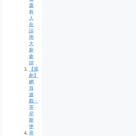
還
有
人
在
誤
用
大
新
倉
頡
【原
創】
網
頁
遊
戲：
哥
尼
斯
堡
哥