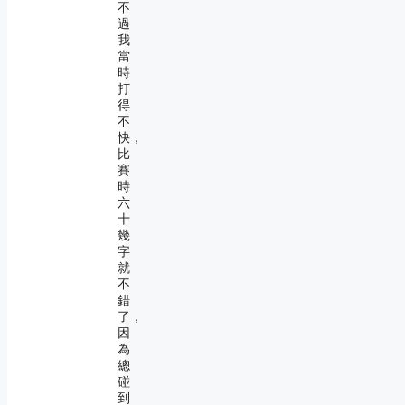
不
過
我
當
時
打
得
不
快，
比
賽
時
六
十
幾
字
就
不
錯
了，
因
為
總
碰
到