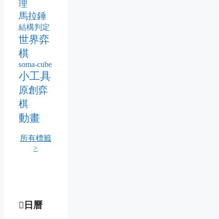
理
馬拉錘
結構判定
世界弈
棋
soma-cube
小工具
原創弈
棋
動畫
所有標籤
>
日曆