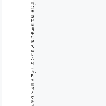
時，
就
應
該
把
編
碼
字
母
限
制
在
廿
六
鍵
以
內，
只
有
臺
灣
人
才
會
習