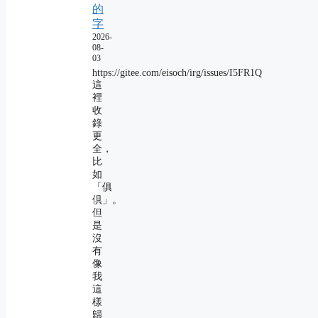
的
字
2026-
08-
03
https://gitee.com/eisoch/irg/issues/I5FR1Q
這
裡
收
錄
更
全，
比
如
「俱
倶」。
但
是
沒
有
像
我
這
樣
歸