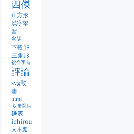
四傑
正方形
漢字學
習
倉頡
js
下載
三角形
複合字首
評論
svg動
畫
html
多聯骨牌
碼表
ichirou
文本處