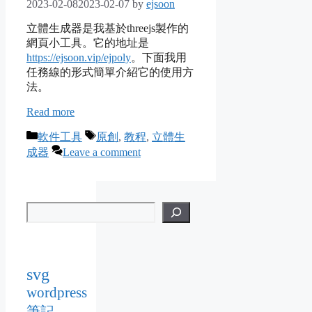
2023-02-08
2023-02-07
by
ejsoon
立體生成器是我基於threejs製作的
網頁小工具。它的地址是
https://ejsoon.vip/ejpoly
。下面我用
任務線的形式簡單介紹它的使用方
法。
Read more
Categories
Tags
軟件工具
原創
,
教程
,
立體生
成器
Leave a comment
svg
wordpress
筆記