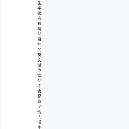
生
字
很
浪
費
時
間。
目
前
的
英
文
鍵
位
當
然
不
會
是
為
了
輸
入
漢
字