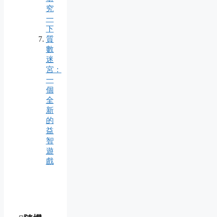
究
一
下
質
數
迷
宮：
一
個
全
新
的
益
智
遊
戲