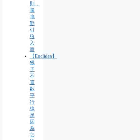
則，
陳
強
勤
引
狼
入
室
【Euclidea】
猴
子
不
喜
歡
平
行
線
是
因
為
它