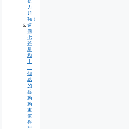
棋
力
超
強！
這
個
七
芒
星
和
十
二
個
點
的
移
動
動
畫
值
得
研