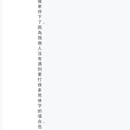
後
來
停
下
了，
因
為
我
個
人
沒
有
遇
到
要
打
很
多
简
体
字
的
場
合，
也