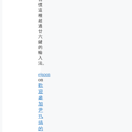
慣
這
種
超
過
廿
六
鍵
的
輸
入
法。
ejsoon
on
歡
迎
參
加
尹
卂
搞
的