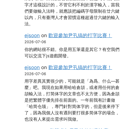
字才這樣設計的，不管它利不利於漢字輸入，當我
們要做輸入法時，就應該把編碼字母限制在廿六鍵
以內，只有臺灣人才會習慣這種超過廿六鍵的輸入
法。
ejsoon
on
歡迎參加尹卂搞的打字比賽！
2026-07-06
你的網站很不錯。你是用五筆還是其它？有空我們
可以交流下js遊戲開發。
ejsoon
on
歡迎參加尹卂搞的打字比賽！
2026-07-06
用字差異其實很少的，可能就是「為爲、什么―甚
麼」吧。我現在如果用哈哈倉頡，或者用任何的倉
頡輸入法，打简体字的文章也不太方便，因為倉頡
是把繁體字優先排在前面的。一年前我有計畫做
「哈简仓颉」，專門針對简体字的，但是後來停下
了，因為我個人沒有遇到要打很多简体字的場合，
也沒有人來提出需求叫我做。