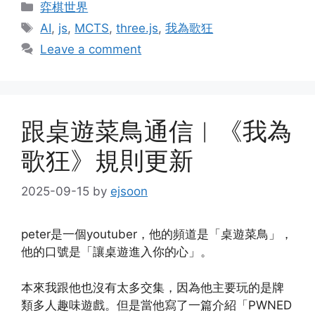
Categories
弈棋世界
Tags
AI
,
js
,
MCTS
,
three.js
,
我為歌狂
Leave a comment
跟桌遊菜鳥通信︱《我為
歌狂》規則更新
2025-09-15
by
ejsoon
peter是一個youtuber，他的頻道是「桌遊菜鳥」，
他的口號是「讓桌遊進入你的心」。
本來我跟他也沒有太多交集，因為他主要玩的是牌
類多人趣味遊戲。但是當他寫了一篇介紹「PWNED