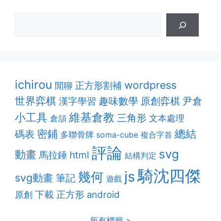
ichirou
wordpress
正方形割補
閒聊
世界弈棋
趣味數學
原創弈棋
漢字學習
尹倉
維基倉教
小工具
三角形
文本處理
倉頡
密鋪
總結
碼表
多聯骨牌
soma-cube
複合字首
評論
svg
動畫
html
馬拉錘
結構判定
騎沈四傑
js
幾何
svg動畫
筆記
遊戲
下載
正方形
android
原創
所有標籤 >