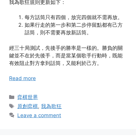
我為歌狂規則更新如下：
每方話筒只有四個，放完四個就不需再放。
如果行走的第一步和第二步停留點都有己方
話筒，則不需要再放新話筒。
經三十局測試，先後手的勝率是一樣的。勝負的關
鍵並不在於先後手，而是當某個歌手行動時，既能
有效阻止對方拿到話筒，又能利於己方。
Read more
Categories
弈棋世界
Tags
原創弈棋
,
我為歌狂
Leave a comment