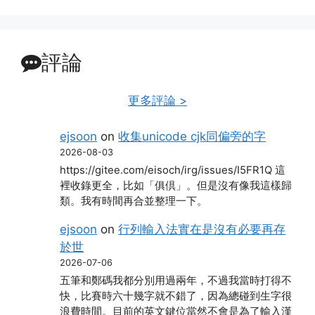
評論
更多評論 >
ejsoon
on
收集unicode cjk同偏旁的字
2026-08-03
https://gitee.com/eisoch/irg/issues/I5FR1Q 這
裡收錄更全，比如「俱倶」。但是沒有像我這樣歸
類。我有時間再合並整理一下。
ejsoon
on
行列輸入法實在是沒有必要再存
於世
2026-07-06
五筆和鄭碼我都分別用過兩年，不過我當時打得不
快，比賽時六十幾字就不錯了，因為總碰到生字很
浪費時間。目前的英文鍵位當然不會是為了輸入漢