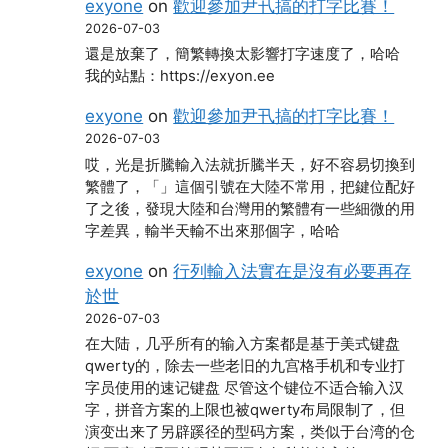
exyone
on
歡迎參加尹卂搞的打字比賽！
2026-07-03
還是放棄了，簡繁轉換太影響打字速度了，哈哈
我的站點：https://exyon.ee
exyone
on
歡迎參加尹卂搞的打字比賽！
2026-07-03
哎，光是折騰輸入法就折騰半天，好不容易切換到
繁體了，「」這個引號在大陸不常用，把鍵位配好
了之後，發現大陸和台灣用的繁體有一些細微的用
字差異，輸半天輸不出來那個字，哈哈
exyone
on
行列輸入法實在是沒有必要再存
於世
2026-07-03
在大陆，几乎所有的输入方案都是基于美式键盘
qwerty的，除去一些老旧的九宫格手机和专业打
字员使用的速记键盘 尽管这个键位不适合输入汉
字，拼音方案的上限也被qwerty布局限制了，但
演变出来了另辟蹊径的型码方案，类似于台湾的仓