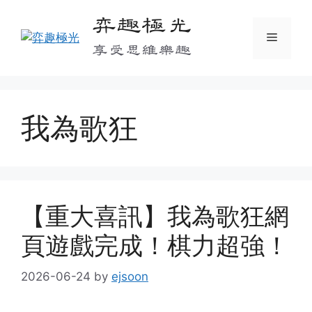
Skip
弈趣極光
to
Menu
content
享受思維樂趣
我為歌狂
【重大喜訊】我為歌狂網
頁遊戲完成！棋力超強！
2026-06-24
by
ejsoon