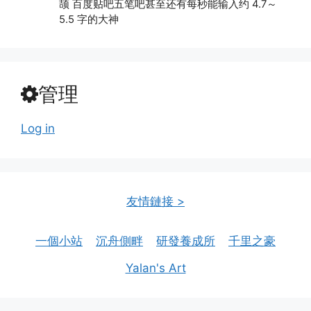
颉 百度贴吧五笔吧甚至还有每秒能输入约 4.7～
5.5 字的大神
管理
Log in
友情鏈接 >
一個小站
沉舟側畔
研發養成所
千里之豪
Yalan's Art