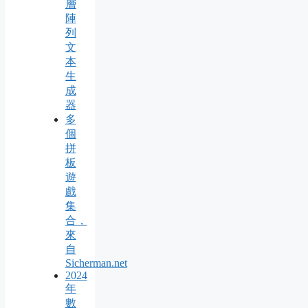
層
陣
列
文
本
生
成
器
多
個
拼
板
遊
戲
集
合，
來
自
Sicherman.net
2024
年
數