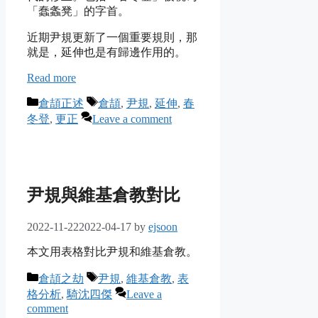
「蠢螽凳」的字首。
近期尹規更新了一個重要規則，那
就是，延伸也是有歸邊作用的。
Read more
Categories
Tags
倉頡正述
倉頡
,
尹規
,
延伸
,
春
冬登
,
更正
Leave a comment
尹規與維基倉教對比
2022-11-22
2022-04-17
by
ejsoon
本文用表格對比尹規和維基倉教。
Categories
Tags
倉頡之劫
尹規
,
維基倉教
,
表
格分析
,
騎沈四傑
Leave a
comment