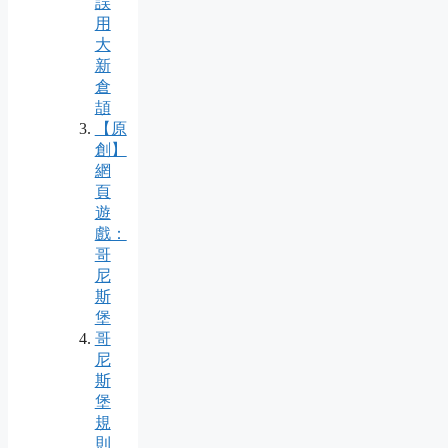
誤
用
大
新
倉
頡
【原
創】
網
頁
遊
戲：
哥
尼
斯
堡
哥
尼
斯
堡
規
則