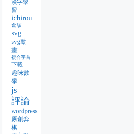
漢字學
習
ichirou
倉頡
svg
svg動
畫
複合字首
下載
趣味數
學
js
評論
wordpress
原創弈
棋