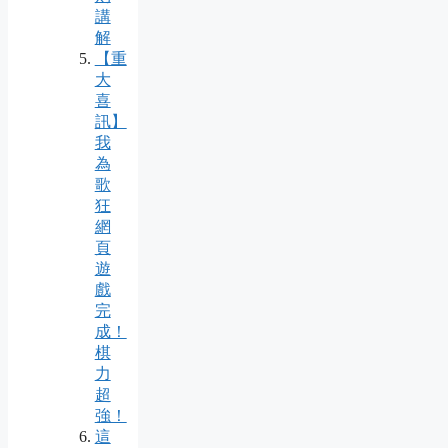
講
解
【重
大
喜
訊】
我
為
歌
狂
網
頁
遊
戲
完
成！
棋
力
超
強！
這