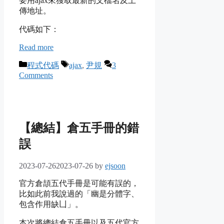
要用ajax來獲取最新的文檔名及上
傳地址。
代碼如下：
Read more
Categories
Tags
程式代碼
ajax
,
尹規
3
Comments
【總結】倉五手冊的錯
誤
2023-07-26
2023-07-26
by
ejsoon
官方倉頡五代手冊是可能有誤的，
比如此前我說過的「幽是分體字、
包含作用缺凵」。
本次將總結倉五手冊以及五代官方