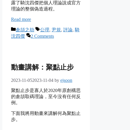
露了騎沈四傑把個人理論說成官方
理論的整個偽造過程。
Read more
Categories
Tags
倉頡之劫
公理
,
尹規
,
評論
,
騎
沈四傑
2 Comments
動畫講解：聚點止步
2023-11-05
2023-11-04
by
ejsoon
聚點止步是寡人於2020年原創構思
的倉頡取碼理論，至今沒有任何反
例。
下面我將用動畫來講解何為聚點止
步。