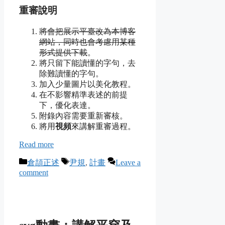
重審說明
將會把展示平臺改為本博客
網站，同時也會考慮用某種
形式提供下載
。
將只留下能讀懂的字句，去
除難讀懂的字句。
加入少量圖片以美化教程。
在不影響精準表述的前提
下，優化表達。
附錄內容需要重新審核。
將用
視頻
來講解重審過程。
Read more
Categories
Tags
倉頡正述
尹規
,
計畫
Leave a
comment