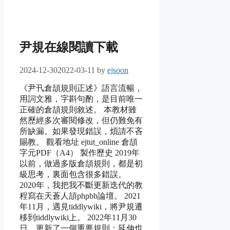
尹規在線閱讀下載
2024-12-30
2022-03-11
by
ejsoon
《尹卂倉頡規則正述》語言流暢，
用詞文雅，字斟句酌，是目前唯一
正確的倉頡規則敘述。 本教材雖
然歷經多次審閱修改，但仍難免有
所缺漏。如果發現錯誤，煩請不吝
賜教。 觀看地址 ejtut_online 倉頡
字元PDF（A4） 製作歷史 2019年
以前，做過多版倉頡規則，都是初
級思考，裏面包含很多錯誤。
2020年，我把我不斷更新迭代的教
程寫在天蒼人頡phpbb論壇。 2021
年11月，遇見tiddlywiki，將尹規遷
移到tiddlywiki上。 2022年11月30
日，更新了一個重要規則：延伸也