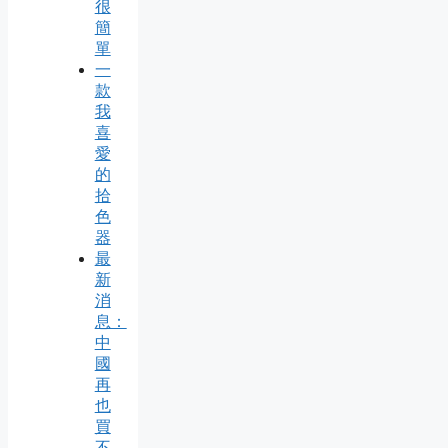
很
簡
單
一
款
我
喜
愛
的
拾
色
器
最
新
消
息：
中
國
再
也
買
不