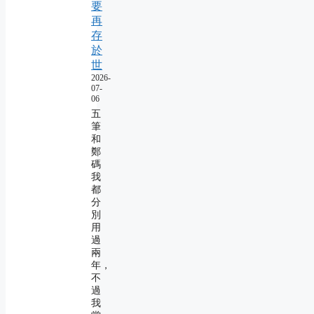
要
再
存
於
世
2026-
07-
06
五
筆
和
鄭
碼
我
都
分
別
用
過
兩
年，
不
過
我