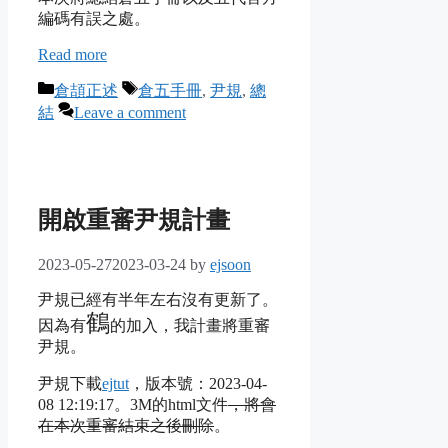
編碼有誤之處。
Read more
Categories
Tags
倉頡正述
倉五手冊
,
尹規
,
總
結
Leave a comment
開啟重審尹規計畫
2023-05-27
2023-03-24
by
ejsoon
尹規已經有半年左右沒有更新了。
鶴
因為有
的加入，我計畫將重審
尹規。
尹規下載
ejtut
，
版本號：2023-04-
08 12:19:17
。3M的html文件
，將會
在本次重審結束之後刪除
。