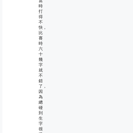
當
時
打
得
不
快，
比
賽
時
六
十
幾
字
就
不
錯
了，
因
為
總
碰
到
生
字
很