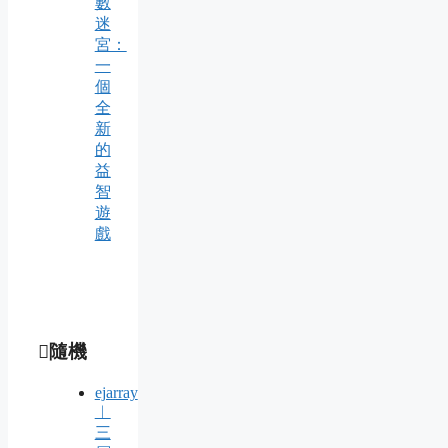
數
迷
宮：
一
個
全
新
的
益
智
遊
戲
隨機
ejarray
︱
三