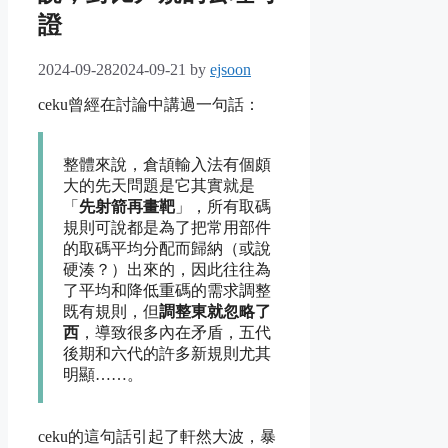
證
2024-09-28
2024-09-21
by
ejsoon
ceku曾經在討論中講過一句話：
整體來說，倉頡輸入法有個頗
大的先天問題是它其實就是
「
先射箭再畫靶
」，所有取碼
規則可說都是為了把常用部件
的取碼平均分配而歸納（或說
硬湊？）出來的，因此往往為
了平均和降低重碼的需求調整
既有規則，但
調整東就忽略了
西
，導致很多內在矛盾，五代
後期和六代的許多新規則尤其
明顯……。
ceku的這句話引起了軒然大波，暴