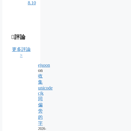
8.10
評論
更多評論
>
ejsoon
on
收
集
unicode
cjk
同
偏
旁
的
字
2026-