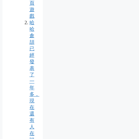
頁
遊
戲
哈
哈
倉
頡
已
經
發
表
了
一
年
多，
現
在
還
有
人
在