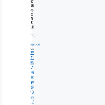
時
間
再
合
並
整
理
一
下。
ejsoon
on
行
列
輸
入
法
實
在
是
沒
有
必