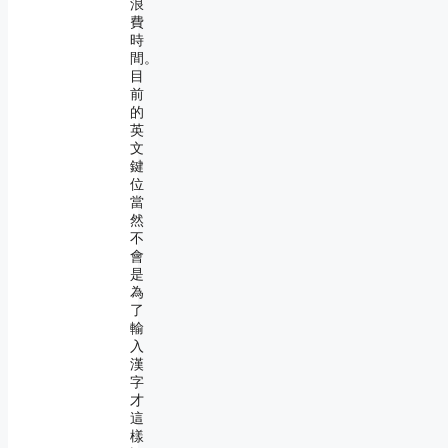
浪
費
時
間。
目
前
的
英
文
鍵
位
當
然
不
會
是
為
了
輸
入
漢
字
才
這
樣