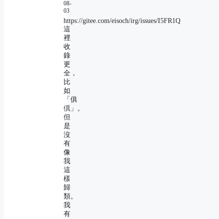
08-
03
https://gitee.com/eisoch/irg/issues/I5FR1Q
這
裡
收
錄
更
全，
比
如
「俱
倶」。
但
是
沒
有
像
我
這
樣
歸
類。
我
有