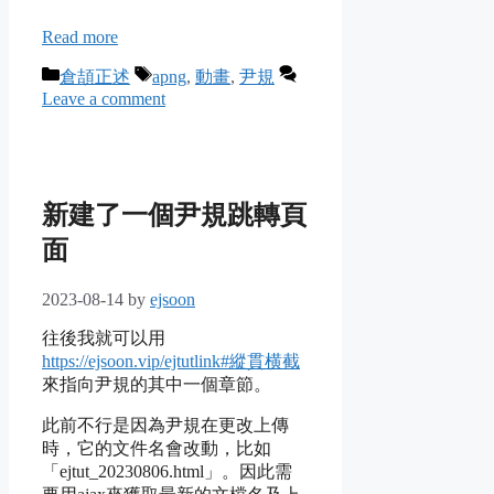
Read more
Categories
Tags
倉頡正述
apng
,
動畫
,
尹規
Leave a comment
新建了一個尹規跳轉頁
面
2023-08-14
by
ejsoon
往後我就可以用
https://ejsoon.vip/ejtutlink#縱貫横截
來指向尹規的其中一個章節。
此前不行是因為尹規在更改上傳
時，它的文件名會改動，比如
「ejtut_20230806.html」。因此需