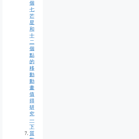
個
七
芒
星
和
十
二
個
點
的
移
動
動
畫
值
得
研
究
一
下
質