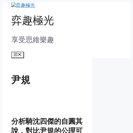
Skip
to
content
弈趣極光
享受思維樂趣
Menu
尹規
分析騎沈四傑的自圓其
說，對比尹規的公理可