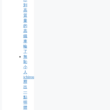
到
高
質
量
的
高
鐵
車
輪
了
無
恥
小
人
ichirou
釋
出
一
點
明
體