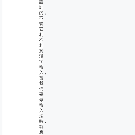
設
計
的，
不
管
它
利
不
利
於
漢
字
輸
入，
當
我
們
要
做
輸
入
法
時，
就
應