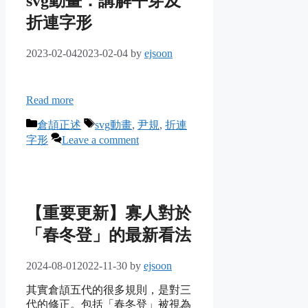
svg動畫：講解平穿及
折連字形
2023-02-04
2023-02-04
by
ejsoon
Read more
Categories
Tags
倉頡正述
svg動畫
,
尹規
,
折連
字形
Leave a comment
【重要更新】寡人對於
「春冬登」的最新看法
2024-08-01
2022-11-30
by
ejsoon
其實倉頡五代的很多規則，是對三
代的修正。包括「春冬登」被視為