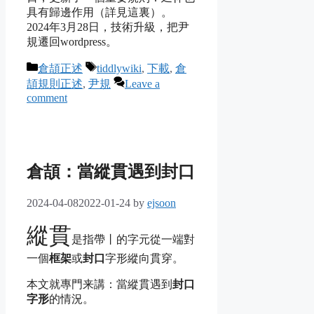
具有歸邊作用（詳見這裏）。
2024年3月28日，技術升級，把尹
規遷回wordpress。
Categories
Tags
倉頡正述
tiddlywiki
,
下載
,
倉
頡規則正述
,
尹規
Leave a
comment
倉頡：當縱貫遇到封口
2024-04-08
2022-01-24
by
ejsoon
縱貫
是指帶丨的字元從一端對
一個
框架
或
封口
字形縱向貫穿。
本文就專門来講：當縱貫遇到
封口
字形
的情況。