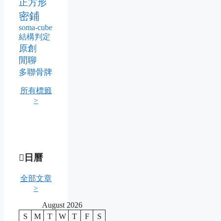
正方形
密鋪
soma-cube
結構判定
原創
閒聊
多聯骨牌
所有標籤
>
日曆
全部文章
>
August 2026
S
M
T
W
T
F
S