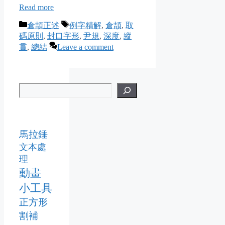
Read more
Categories
Tags
倉頡正述
例字精解
,
倉頡
,
取
碼原則
,
封口字形
,
尹規
,
深度
,
縱
貫
,
總結
Leave a comment
馬拉錘
文本處
理
動畫
小工具
正方形
割補