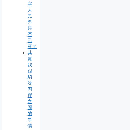
字
人
民
幣
是
否
已
死？
其
實
我
跟
騎
沈
四
傑
之
間
的
事
情